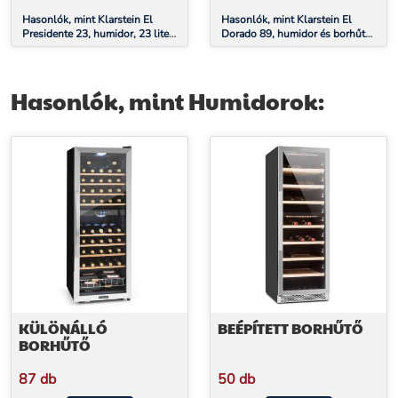
Hasonlók, mint Klarstein El
Hasonlók, mint Klarstein El
Presidente 23, humidor, 23 liter,
Dorado 89, humidor és borhűtő,
45 W, érintős vezérlés, bükkfa,
89 liter, érintőképernyő, LED
LED
Hasonlók, mint Humidorok:
KÜLÖNÁLLÓ
BEÉPÍTETT BORHŰTŐ
BORHŰTŐ
87 db
50 db