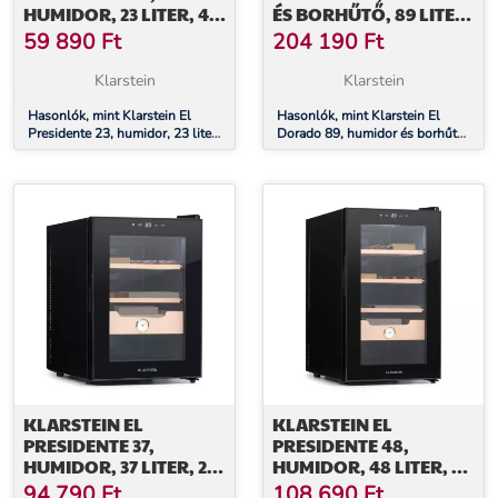
HUMIDOR, 23 LITER, 45
ÉS BORHŰTŐ, 89 LITER,
W, ÉRINTŐS VEZÉRLÉS,
ÉRINTŐKÉPERNYŐ, LED
59 890
Ft
204 190
Ft
BÜKKFA, LED
Klarstein
Klarstein
Hasonlók, mint Klarstein El
Hasonlók, mint Klarstein El
Presidente 23, humidor, 23 liter,
Dorado 89, humidor és borhűtő,
45 W, érintős vezérlés, bükkfa,
89 liter, érintőképernyő, LED
LED
KLARSTEIN EL
KLARSTEIN EL
PRESIDENTE 37,
PRESIDENTE 48,
HUMIDOR, 37 LITER, 2
HUMIDOR, 48 LITER, 2
FIÓK, 1 CÉDRUSFA
FIÓK, 1 CÉDRUSFA
94 790
Ft
108 690
Ft