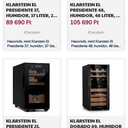
KLARSTEIN EL
KLARSTEIN EL
PRESIDENTE 37,
PRESIDENTE 48,
HUMIDOR, 37 LITER, 2
HUMIDOR, 48 LITER, 2
FIÓK, 1 CÉDRUSFA
FIÓK, 1 CÉDRUSFA
89 690
Ft
105 690
Ft
REKESZ
REKESZ
Klarstein
Klarstein
Hasonlók, mint Klarstein El
Hasonlók, mint Klarstein El
Presidente 37, humidor, 37 liter,
Presidente 48, humidor, 48 liter,
2 fiók, 1 cédrusfa rekesz
2 fiók, 1 cédrusfa rekesz
KLARSTEIN EL
KLARSTEIN EL
PRESIDENTE 23,
DORADO 89, HUMIDOR