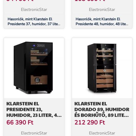
REKESZ
REKESZ
ElectronicStar
ElectronicStar
Hasonlók, mint Klarstein El
Hasonlók, mint Klarstein El
Presidente 37, humidor, 37 liter,
Presidente 48, humidor, 48 liter,
2 fiók, 1 cédrusfa rekesz
2 fiók, 1 cédrusfa rekesz
KLARSTEIN EL
KLARSTEIN EL
PRESIDENTE 23,
DORADO 89, HUMIDOR
HUMIDOR, 23 LITER, 45
ÉS BORHŰTŐ, 89 LITER,
W, ÉRINTŐS VEZÉRLÉS,
ÉRINTŐKÉPERNYŐ, LED
66 390
Ft
212 290
Ft
BÜKKFA, LED
ElectronicStar
ElectronicStar