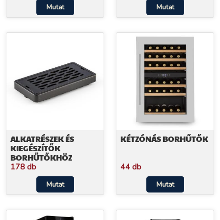
Mutat
Mutat
ALKATRÉSZEK ÉS
KÉTZÓNÁS BORHŰTŐK
KIEGÉSZÍTŐK
BORHŰTŐKHÖZ
178 db
44 db
Mutat
Mutat