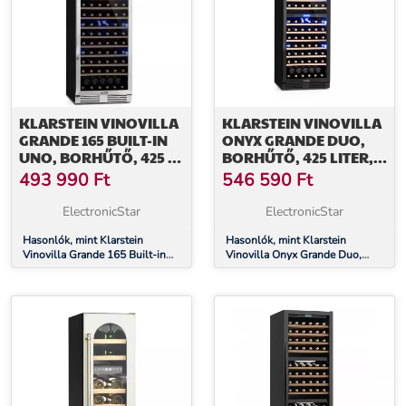
KLARSTEIN VINOVILLA
KLARSTEIN VINOVILLA
GRANDE 165 BUILT-IN
ONYX GRANDE DUO,
UNO, BORHŰTŐ, 425 L,
BORHŰTŐ, 425 LITER,
165 PL. ÜVEGAJTÓ
165 PALACK, 3 SZÍNŰ
493 990
Ft
546 590
Ft
LED VILÁGÍTÁS, FEKETE
ElectronicStar
ElectronicStar
Hasonlók, mint Klarstein
Hasonlók, mint Klarstein
Vinovilla Grande 165 Built-in
Vinovilla Onyx Grande Duo,
Uno, borhűtő, 425 l, 165 pl.
borhűtő, 425 liter, 165 palack, 3
Üvegajtó
színű LED világítás, fekete