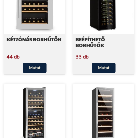
KÉTZÓNÁS BORHŰTŐK
BEÉPÍTHETŐ
BORHŰTŐK
44 db
33 db
Mutat
Mutat