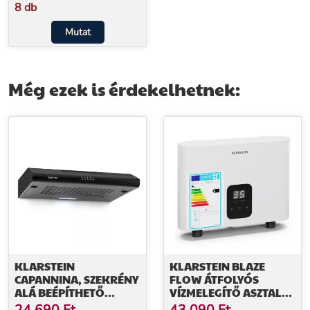
8 db
Mutat
Még ezek is érdekelhetnek:
KLARSTEIN
KLARSTEIN BLAZE
CAPANNINA, SZEKRÉNY
FLOW ÁTFOLYÓS
ALÁ BEÉPÍTHETŐ
VÍZMELEGÍTŐ ASZTAL
PÁRAELSZÍVÓ, 60 CM,
ALÁ, 5,5 KW, ÖNTÖTT