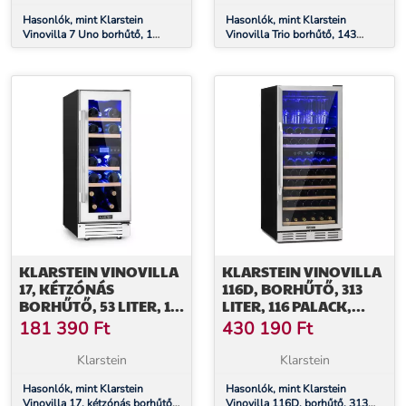
Hasonlók, mint Klarstein
Hasonlók, mint Klarstein
Vinovilla 7 Uno borhűtő, 1
Vinovilla Trio borhűtő, 143
hűtési zóna, 7 palack, fa polcok,
palack, 3 zóna, 38 dB, 12 polc,
5-18 °C
kompresszor, 413 liter
KLARSTEIN VINOVILLA
KLARSTEIN VINOVILLA
17, KÉTZÓNÁS
116D, BORHŰTŐ, 313
BORHŰTŐ, 53 LITER, 17
LITER, 116 PALACK,
PALACK, 3 SZÍNŰ LED
ROZSDAMENTES ACÉL
181 390
Ft
430 190
Ft
VILÁGÍTÁS, FEHÉR
Klarstein
Klarstein
Hasonlók, mint Klarstein
Hasonlók, mint Klarstein
Vinovilla 17, kétzónás borhűtő,
Vinovilla 116D, borhűtő, 313