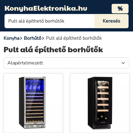
KonyhaElektronika.hu
%
Konyha
Borhűtő
Pult alá építhető borhűtők
Pult alá építhető borhűtők