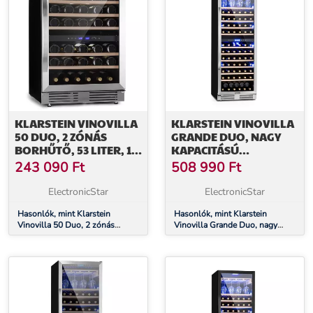
KLARSTEIN VINOVILLA
KLARSTEIN VINOVILLA
50 DUO, 2 ZÓNÁS
GRANDE DUO, NAGY
BORHŰTŐ, 53 LITER, 17
KAPACITÁSÚ
PALACK, 3-SZÍNŰ LED
BORHŰTŐ, 425 LITER,
243 090
Ft
508 990
Ft
VILÁGÍTÁS, ÜVEGAJTÓ
165 PALACK, 3 SZÍNŰ
LED VILÁGÍTÁS
ElectronicStar
ElectronicStar
Hasonlók, mint Klarstein
Hasonlók, mint Klarstein
Vinovilla 50 Duo, 2 zónás
Vinovilla Grande Duo, nagy
borhűtő, 53 liter, 17 palack, 3-
kapacitású borhűtő, 425 liter,
színű LED világítás, üvegajtó
165 palack, 3 színű LED
világítás