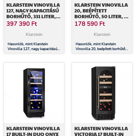
KLARSTEIN VINOVILLA
KLARSTEIN VINOVILLA
127, NAGY KAPACITÁSÚ
20, BEÉPÍTETT
BORHŰTŐ, 331 LITER,
BORHŰTŐ, 50 LITER, 20
127 PALACK,
PALACK, ÜVEGAJTÓ,
397 390
Ft
178 590
Ft
ÜVEGAJTÓ,
ROZSDAMENTES ACÉL
ROZSDAMENTES ACÉL
Klarstein
Klarstein
Hasonlók, mint Klarstein
Hasonlók, mint Klarstein
Vinovilla 127, nagy kapacitású
Vinovilla 20, beépített borhűtő,
borhűtő, 331 liter, 127 palack,
50 liter, 20 palack, üvegajtó,
üvegajtó, rozsdamentes acél
rozsdamentes acél
KLARSTEIN VINOVILLA
KLARSTEIN VINOVILLA
17 BUILT-IN DUO ONYX
VICTORIA 17 BUILT-IN