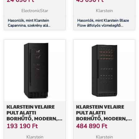
24 690
Ft
43 090
Ft
166 M³/Ó, LED,
ALUMÍNIUM FŰTŐTEST,
NEMESACÉL, FEKETE
ÁLLANDÓ
ElectronicStar
Klarstein
HŐMÉRSÉKLET 35 °C
Hasonlók, mint Klarstein
Hasonlók, mint Klarstein Blaze
Capannina, szekrény alá
Flow átfolyós vízmelegítő
beépíthető páraelszívó, 60 cm,
asztal alá, 5,5 kW, öntött
166 m³/ó, LED, nemesacél,
alumínium fűtőtest, állandó
fekete
hőmérséklet 35 °C
KLARSTEIN VELAIRE
KLARSTEIN VELAIRE
PULT ALATTI
PULT ALATTI
BORHŰTŐ, MODERN,
BORHŰTŐ, MODERN,
ELEGÁNS, UV-
ELEGÁNS, UV-
193 190
Ft
484 890
Ft
VÉDELEM, KÉTZÓNÁS,
VÉDELEM, KÉTZÓNÁS,
17 PALACK
122 PALACK
Klarstein
Klarstein