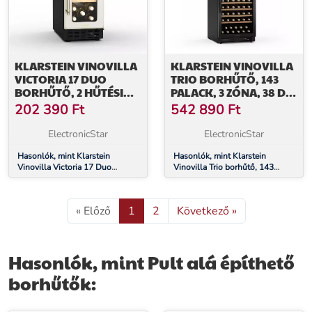
KLARSTEIN VINOVILLA
KLARSTEIN VINOVILLA
VICTORIA 17 DUO
TRIO BORHŰTŐ, 143
BORHŰTŐ, 2 HŰTÉSI
PALACK, 3 ZÓNA, 38 DB,
ZÓNA, TOUCH
12 POLC,
202 390
Ft
542 890
Ft
CONTROL, 17 PALACK, 4
KOMPRESSZOR, 413
POLC
LITER
ElectronicStar
ElectronicStar
Hasonlók, mint Klarstein
Hasonlók, mint Klarstein
Vinovilla Victoria 17 Duo
Vinovilla Trio borhűtő, 143
borhűtő, 2 hűtési zóna, Touch
palack, 3 zóna, 38 dB, 12 polc,
control, 17 palack, 4 polc
kompresszor, 413 liter
« Előző
1
2
Következő »
Hasonlók, mint Pult alá építhető
borhűtők: