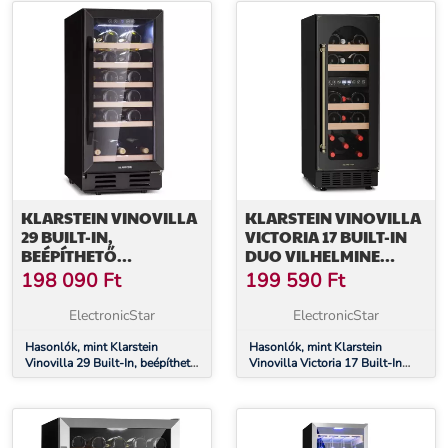
KLARSTEIN VINOVILLA
KLARSTEIN VINOVILLA
29 BUILT-IN,
VICTORIA 17 BUILT-IN
BEÉPÍTHETŐ
DUO VILHELMINE
BORHŰTŐ, 81 LITER, 29
EDITION, BORHŰTŐ, 17
198 090
Ft
199 590
Ft
PALACK, 1 ZÓNA,
PALACK, ÜVEGAJTÓ
ÜVEGAJTÓ,
ElectronicStar
ElectronicStar
ROZSDAMENTES ACÉL
Hasonlók, mint Klarstein
Hasonlók, mint Klarstein
Vinovilla 29 Built-In, beépíthető
Vinovilla Victoria 17 Built-In
borhűtő, 81 liter, 29 palack, 1
Duo Vilhelmine Edition,
zóna, üvegajtó, rozsdamentes
borhűtő, 17 palack, üvegajtó
acél