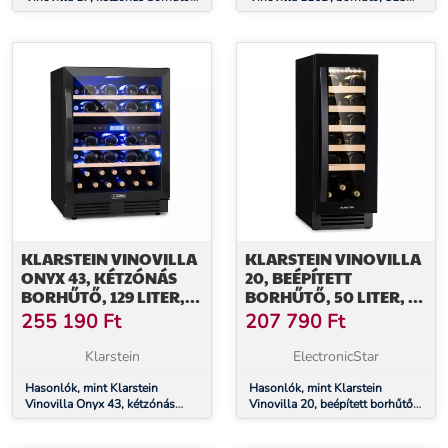
53 liter, 17 palack, 3 színű LED
liter, 116 palack, rozsdamentes
világítás, fehér
acél
KLARSTEIN VINOVILLA
KLARSTEIN VINOVILLA
ONYX 43, KÉTZÓNÁS
20, BEÉPÍTETT
BORHŰTŐ, 129 LITER,
BORHŰTŐ, 50 LITER, 20
43 PALACK, 3 SZÍNŰ LED
PALACK, ÜVEGAJTÓ,
255 190
Ft
207 790
Ft
VILÁGÍTÁS
ROZSDAMENTES ACÉL
Klarstein
ElectronicStar
Hasonlók, mint Klarstein
Hasonlók, mint Klarstein
Vinovilla Onyx 43, kétzónás
Vinovilla 20, beépített borhűtő,
borhűtő, 129 liter, 43 palack, 3
50 liter, 20 palack, üvegajtó,
színű LED világítás
rozsdamentes acél