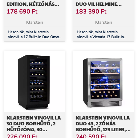
EDITION, KÉTZÓNÁS
DUO VILHELMINE
BORHŰTŐ, 53 LITER, 17
EDITION, BORHŰTŐ, 17
178 690
Ft
183 390
Ft
PALACK, 3 SZÍNŰ LED
PALACK, ÜVEGAJTÓ
VILÁGÍTÁS, ÜVEGAJTÓ
Klarstein
Klarstein
Hasonlók, mint Klarstein
Hasonlók, mint Klarstein
Vinovilla 17 Built-in Duo Onyx
Vinovilla Victoria 17 Built-In
Edition, kétzónás borhűtő, 53
Duo Vilhelmine Edition,
liter, 17 palack, 3 színű LED
borhűtő, 17 palack, üvegajtó
világítás, üvegajtó
KLARSTEIN VINOVILLA
KLARSTEIN VINOVILLA
30 DUO BORHŰTŐ, 2
DUO 43, 2 ZÓNÁS
HŰTŐZÓNA, 30
BORHŰTŐ, 129 LITER,
PALACK, FA POLCOK, 5-
43 PALACK, 3 SZÍNŰ LED
226 090
Ft
240 590
Ft