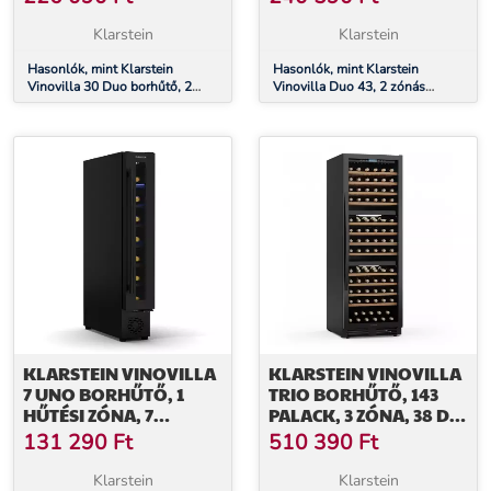
18 °C
VILÁGÍTÁS, ÜVEGAJTÓ
Klarstein
Klarstein
Hasonlók, mint Klarstein
Hasonlók, mint Klarstein
Vinovilla 30 Duo borhűtő, 2
Vinovilla Duo 43, 2 zónás
hűtőzóna, 30 palack, fa polcok,
borhűtő, 129 liter, 43 palack, 3
5-18 °C
színű LED világítás, üvegajtó
KLARSTEIN VINOVILLA
KLARSTEIN VINOVILLA
7 UNO BORHŰTŐ, 1
TRIO BORHŰTŐ, 143
HŰTÉSI ZÓNA, 7
PALACK, 3 ZÓNA, 38 DB,
PALACK, FA POLCOK, 5-
12 POLC,
131 290
Ft
510 390
Ft
18 °C
KOMPRESSZOR, 413
LITER
Klarstein
Klarstein