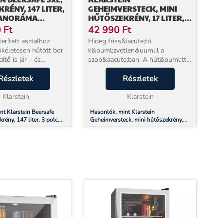
RÉNY, 147 LITER,
GEHEIMVERSTECK, MINI
 PANORÁMA
HŰTŐSZEKRÉNY, 17 LITER, 2
Ó,
SZINT, 26 DB,
0
Ft
42 990
Ft
ENTES ACÉL
TERMOELEKTROMOS
erített asztalhoz
Hideg friss&iacute;tő
ökéletesen hűtött bor
k&ouml;zvetlen&uuml;l a
dítő is jár – és
szob&aacute;ban. A hűt&ouml;tt
pontosan olyan
italok &eacute;s friss&iacute;tők
en, ahogy a legjobb.
Részletek
kedvelőinek a
Részletek
 Beersafe 5XL italos
r&eacute;sz&eacute;re megfelelő
 kész...
Klarstein
seg&iacute;tő a mindig
Klarstein
k&eacute;zn&eacute;l...
nt Klarstein Beersafe
Hasonlók, mint Klarstein
rény, 147 liter, 3 polc,
Geheimversteck, mini hűtőszekrény,
gajtó, rozsdamentes
17 liter, 2 szint, 26 dB,
termoelektromos