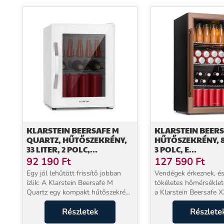
KLARSTEIN BEERSAFE M
KLARSTEIN BEERS
QUARTZ, HŰTŐSZEKRÉNY,
HŰTŐSZEKRÉNY, 8
33 LITER, 2 POLC,
3 POLC, E
PANORÁMA ÜVEGAJTÓ
ENERGIAHATÉKO
92 190
Ft
127 590
Ft
OSZTÁLY, PANOR
Egy jól lehűtött frissítő jobban
Vendégek érkeznek, és
ÜVEGAJTÓ
ízlik: A Klarstein Beersafe M
tökéletes hőmérséklet
Quartz egy kompakt hűtőszekrény
a Klarstein Beersafe X
33 literes kapacitással.A két
A kompresszoros ital
fémrácsos polc rengeteg helyet
Részletek
között tartja a sört, b
Részlete
kínál az ételek és italok számára.
és üdítőket, 80 literes ű