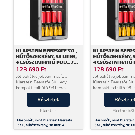
KLARSTEIN BEERSAFE 3XL,
KLARSTEIN BEERS
HŰTŐSZEKRÉNY, 98 LITER,
HŰTŐSZEKRÉNY, 9
4 CSÚSZTATHATÓ POLC, 7
4 CSÚSZTATHATÓ P
SZINT, FEKETE
SZINT, FEKETE
128 690
Ft
128 690
Ft
Jól behűtve jobban frissít: a
Jól behűtve jobban fris
Klarstein Beersafe 3XL egy
Klarstein Beersafe 3X
kompakt italhűtő 98 literes
kompakt italhűtő 98 li
kapacitással a hűtött italok
kapacitással a hűtött i
tárolására. Áttetsző: a nagy belső
Részletek
tárolására. Áttetsző: 
Részlete
tér rengeteg helyet kínál a hűtött
tér rengeteg helyet kín
italok és alkoho...
Klarstein
italok és alkoho...
ElectronicSt
Hasonlók, mint Klarstein Beersafe
Hasonlók, mint Klarstein
3XL, hűtőszekrény, 98 liter, 4
3XL, hűtőszekrény, 98 lit
csúsztatható polc, 7 szint, fekete
csúsztatható polc, 7 szint