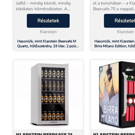
ROZSDAMENTES A
üdítő – mindig kéznél, mindig
el a konyhában – a Kla
tökéletes hőmérsékleten. A
Beersafe 70 a nappali,
Klarstein Beersafe M kompakt
a házibar büszkesége 
italhűtő 33 literes belső térrel
Részletek
egyszerre. 70 literes b
Részlete
gondoskodik arról, hogy kedvenc
mindössze 39 dB üzemi
italai mindig fogya...
Klarstein
és egy pano...
Klarstein
Hasonlók, mint Klarstein Beersafe M
Hasonlók, mint Klarstein
Quartz, hűtőszekrény, 33 liter, 2 polc,
Birra Milano Edition, hűt
panoráma üvegajtó
liter, 3 polc, panoráma ü
rozsdamentes acél
KLARSTEIN BEERSAFE 74
KLARSTEIN BEERS