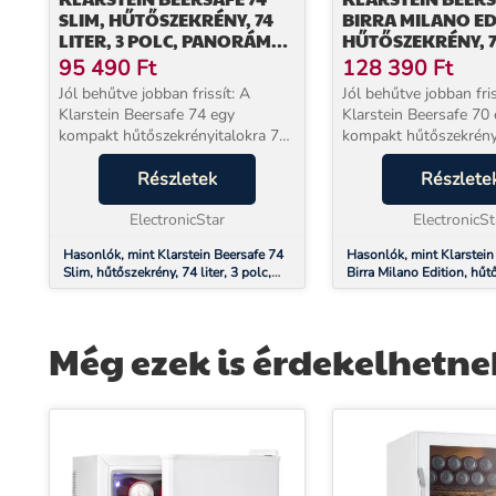
SLIM, HŰTŐSZEKRÉNY, 74
BIRRA MILANO ED
LITER, 3 POLC, PANORÁMÁS
HŰTŐSZEKRÉNY, 70
ÜVEGAJTÓ
POLC, PANORÁM
95 490
Ft
128 390
Ft
ÜVEGAJTÓ,
Jól behűtve jobban frissít: A
Jól behűtve jobban fris
ROZSDAMENTES A
Klarstein Beersafe 74 egy
Klarstein Beersafe 70
kompakt hűtőszekrényitalokra 74
kompakt hűtőszekrény 
literes kapacitással.A három
kapacitással. A csillog
fémhálós polc rengeteg helyet
Részletek
Milano kiadásban stíl
Részlete
kínál az ételeknek és italoknak A
sörtémájú nyomtatással
dupla szigetelésű p...
ElectronicStar
környezetét, és ext...
ElectronicSt
Hasonlók, mint Klarstein Beersafe 74
Hasonlók, mint Klarstein
Slim, hűtőszekrény, 74 liter, 3 polc,
Birra Milano Edition, hűt
panorámás üvegajtó
liter, 3 polc, panoráma ü
rozsdamentes acél
Még ezek is érdekelhetne