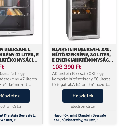
N BEERSAFE L,
KLARSTEIN BEERSAFE XXL,
RÉNY 47 LITER, E
HŰTŐSZEKRÉNY, 80 LITER,
HATÉKONYSÁGI
E ENERGIAHATÉKONYSÁGI
 ÜVEGAJTÓ,
OSZTÁLY, PANORÁMA
Ft
108 390
Ft
ENTES ACÉL
ÜVEGAJTÓ
Beersafe L egy
AKlarstein Beersafe XXL egy
őszekrény 47 literes
kompakt hűtőszekrény 80 literes
A két krómozott,
térfogattal.A három krómozott
lt, kihúzható polccal
polccal felszerelt hűtőszekrény
hűtőszekrény bőséges
Részletek
rengeteg helyet kínál a palackok
Részletek
 a palackok és
és tároló dobozok
ok számá...
lectronicStar
tárolására.Kompakt méretein...
ElectronicStar
t Klarstein Beersafe L,
Hasonlók, mint Klarstein Beersafe
47 liter, E
XXL, hűtőszekrény, 80 liter, E
nysági osztály, üvegajtó,
energiahatékonysági osztály,