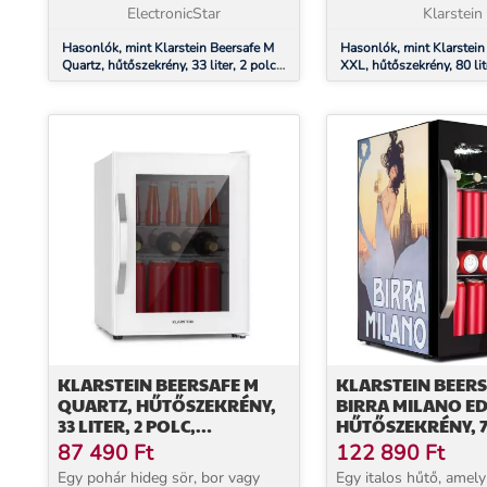
A panorám...
ElectronicStar
Klarstein
Hasonlók, mint Klarstein Beersafe M
Hasonlók, mint Klarstein
Quartz, hűtőszekrény, 33 liter, 2 polc,
XXL, hűtőszekrény, 80 lite
panoráma üvegajtó
energiahatékonysági oszt
panoráma üvegajtó
KLARSTEIN BEERSAFE M
KLARSTEIN BEERS
QUARTZ, HŰTŐSZEKRÉNY,
BIRRA MILANO ED
33 LITER, 2 POLC,
HŰTŐSZEKRÉNY, 70
PANORÁMA ÜVEGAJTÓ
POLC, PANORÁM
87 490
Ft
122 890
Ft
ÜVEGAJTÓ,
Egy pohár hideg sör, bor vagy
Egy italos hűtő, amely