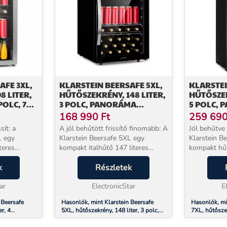
AFE 3XL,
KLARSTEIN BEERSAFE 5XL,
KLARSTEI
8 LITER,
HŰTŐSZEKRÉNY, 148 LITER,
HŰTŐSZEK
OLC, 7
3 POLC, PANORÁMA
5 POLC,
ÜVEGAJTÓ,
ÜVEGAJT
168 990
Ft
259 69
ROZSDAMENTES ACÉL
ROZSDAM
sít: a
A jól behűtött frissítő finomabb: A
Jól behűtve 
L egy
Klarstein Beersafe 5XL egy
Klarstein B
teres
kompakt italhűtő 147 literes
kompakt hűt
talok
kapacitással.A három fémrácsos
kapacitássa
a nagy belső
k
polc elegendő helyet kínál az
Részletek
rengeteg hel
ál a hűtött
ételeknek és italoknak. A
és italokna
ar
panoráma üvegajtó ket...
ElectronicStar
kettős ...
E
 Beersafe
Hasonlók, mint Klarstein Beersafe
Hasonlók, mi
er, 4
5XL, hűtőszekrény, 148 liter, 3 polc,
7XL, hűtőszek
, fekete
panoráma üvegajtó, rozsdamentes
panoráma üve
acél
acél