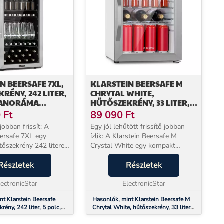
N BEERSAFE 7XL,
KLARSTEIN BEERSAFE M
RÉNY, 242 LITER,
CHRYTAL WHITE,
 PANORÁMA
HŰTŐSZEKRÉNY, 33 LITER, 2
Ó,
POLC, PANORÁMA
0
Ft
89 090
Ft
ENTES ACÉL
ÜVEGAJTÓ,
jobban frissít: A
Egy jól lehűtött frissítő jobban
ROZSDAMENTES ACÉL
eersafe 7XL egy
ízlik: A Klarstein Beersafe M
őszekrény 242 literes
Crystal White egy kompakt
l.Az öt fémrácsos polc
italhűtő 33 literes kapacitással.A
yet kínál az ételeknek
Részletek
két fémrácsos polc rengeteg
Részletek
k. A panoráma üvegajtó
helyet kínál az ételek és italok
lectronicStar
számára. A pan...
ElectronicStar
nt Klarstein Beersafe
Hasonlók, mint Klarstein Beersafe M
rény, 242 liter, 5 polc,
Chrytal White, hűtőszekrény, 33 liter,
gajtó, rozsdamentes
2 polc, panoráma üvegajtó,
rozsdamentes acél