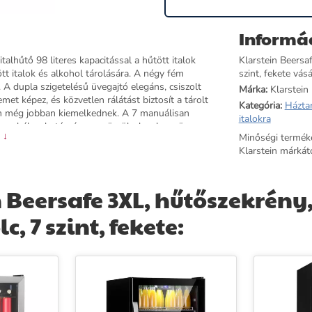
Informá
talhűtő 98 literes kapacitással a hűtött italok
Klarstein Beersaf
ött italok és alkohol tárolására. A négy fém
szint, fekete vás
. A dupla szigetelésű üvegajtó elegáns, csiszolt
Márka:
Klarstein
et képez, és közvetlen rálátást biztosít a tárolt
Kategória:
Házta
en még jobban kiemelkednek. A 7 manuálisan
italokra
 szabályozható - így a gyümölcslevek, a sör vagy a
 ↓
Minőségi termék
esznek. Az F energiahatékonysági osztályú
Klarstein márkátó
takarékos és környezetbarát. A kompakt
és stílusokba. Legyen szó konyháról, nappaliról
 a kapcsolható belső világításának köszönhetően.
 Beersafe 3XL, hűtőszekrény,
 italt a megfelelő hőmérsékletre hűt.
c, 7 szint, fekete: