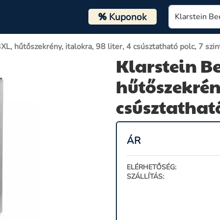
%
Kuponok
L, hűtőszekrény, italokra, 98 liter, 4 csúsztatható polc, 7 szin
Klarstein Be
hűtőszekrény
csúsztatható
ÁR
ELÉRHETŐSÉG:
SZÁLLÍTÁS: