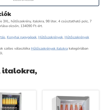
ciók
e 3XL, hűtőszekrény, italokra, 98 liter, 4 csúsztatható polc, 7
árlása olcsón, 134090 Ft-ért.
rtás
,
Konyhai nagygépek
,
Hűtőszekrények
,
Hűtőszekrények
ek széles választéka
Hűtőszekrények italokra
kategóriában
l.
 italokra,