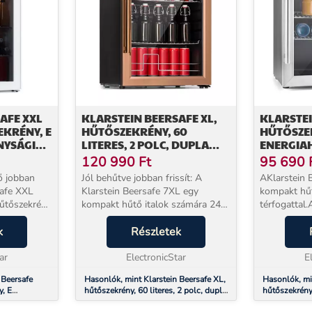
AFE XXL
KLARSTEIN BEERSAFE XL,
KLARSTEI
KRÉNY, E
HŰTŐSZEKRÉNY, 60
HŰTŐSZEK
NYSÁGI
LITERES, 2 POLC, DUPLA
ENERGIA
ÉM POLC,
HŐSZIGETELT
OSZTÁLY,
120 990
Ft
95 690
AJTÓ
PANORÁMAAJTÓ,
ROZSDAM
tő jobban
Jól behűtve jobban frissít: A
AKlarstein 
ROZSDAMENTES ACÉL
Klarstein Beersafe 7XL egy
kompakt hűt
űtőszekrény
kompakt hűtő italok számára 242
térfogattal.
l.A három
literes kapacitással.A két
fémből készü
őséges
k
krómozott fém polc bőséges
Részletek
felszerelt 
k és italok
helyet biztosít az ételeknek és
helyet kínál
ar
italoknak. A panoráma üve...
ElectronicStar
dobozos ital
E
 Beersafe
Hasonlók, mint Klarstein Beersafe XL,
Hasonlók, min
y, E
hűtőszekrény, 60 literes, 2 polc, dupla
hűtőszekrény 
ály, LED, 3
hőszigetelt panorámaajtó,
energiahatéko