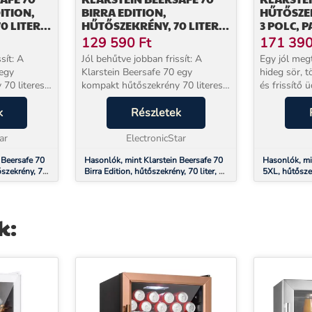
ITION,
BIRRA EDITION,
HŰTŐSZEK
 LITER, 3
HŰTŐSZEKRÉNY, 70 LITER, 3
3 POLC,
A
POLC, PANORÁMA
ÜVEGAJT
129 590
Ft
171 39
ÜVEGAJTÓ,
ROZSDAM
sít: A
Jól behűtve jobban frissít: A
Egy jól megt
CÉL
ROZSDAMENTES ACÉL
 egy
Klarstein Beersafe 70 egy
hideg sör, t
70 literes
kompakt hűtőszekrény 70 literes
és frissítő ü
ó Birra
kapacitással. A csillogó Birra
mindegyik 
usos
k
kiadásban stílusos sörtémájú
Részletek
hőmérséklet
 frissíti fel
nyomtatással frissíti fel
A Klarstein
ar
környezetét, és extra pezs...
ElectronicStar
hűtő azoknak
 Beersafe 70
Hasonlók, mint Klarstein Beersafe 70
Hasonlók, mi
őszekrény, 70
Birra Edition, hűtőszekrény, 70 liter, 3
5XL, hűtőszek
vegajtó,
polc, panoráma üvegajtó,
panoráma üve
rozsdamentes acél
acél
k: