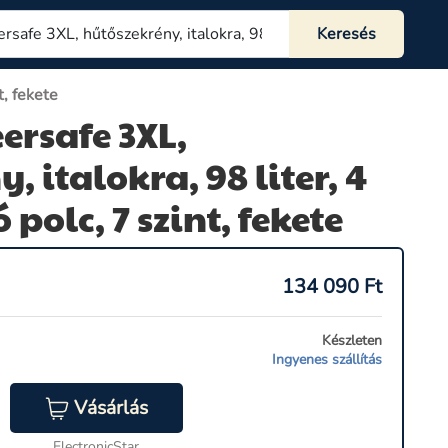
t, fekete
ersafe 3XL,
, italokra, 98 liter, 4
 polc, 7 szint, fekete
134 090
Ft
Készleten
Ingyenes szállítás
Vásárlás
ElectronicStar