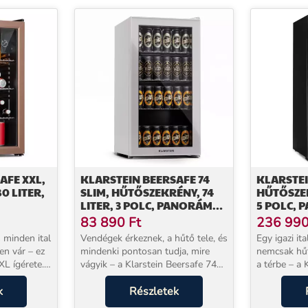
AFE XXL,
KLARSTEIN BEERSAFE 74
KLARSTEI
0 LITER,
SLIM, HŰTŐSZEKRÉNY, 74
HŰTŐSZEK
LITER, 3 POLC, PANORÁMÁS
5 POLC,
NYSÁGI
ÜVEGAJTÓ
ÜVEGAJT
83 890
Ft
236 99
ÁMA
ROZSDAM
 minden ital
Vendégek érkeznek, a hűtő tele, és
Egy igazi it
en vár – ez
mindenki pontosan tudja, mire
nemcsak hűt,
XL ígérete.
vágyik – a Klarstein Beersafe 74
a térbe – a 
hűtő 3–10 °C
Slim italos hűtőszekrény
242 literes 
ort, pezsgőt
k
üvegajtóval 74 literes
Részletek
gondoskodik
rtart...
űrtartalmával garantálja, hogy a
vagy üdítő 