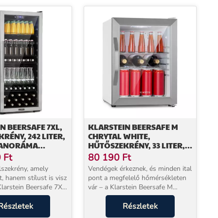
N BEERSAFE 7XL,
KLARSTEIN BEERSAFE M
RÉNY, 242 LITER,
CHRYTAL WHITE,
 PANORÁMA
HŰTŐSZEKRÉNY, 33 LITER, 2
Ó,
POLC, PANORÁMA
0
Ft
80 190
Ft
ENTES ACÉL
ÜVEGAJTÓ,
alszekrény, amely
Vendégek érkeznek, és minden ital
ROZSDAMENTES ACÉL
 hanem stílust is visz
pont a megfelelő hőmérsékleten
Klarstein Beersafe 7XL
vár – a Klarstein Beersafe M
kapacitással
pontosan ezt teszi lehetővé. Ez a
 arról, hogy sör, bor
Részletek
33 literes kompakt italos
Részletek
mindig a tökéletes
hűtőszekrény sör, bor, pezsgő és