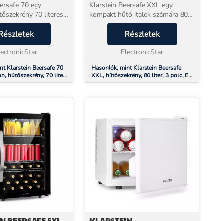
ENTES ACÉL
ÜVEGAJTÓ
eersafe 70 egy
Klarstein Beersafe XXL egy
őszekrény 70 literes
kompakt hűtő italok számára 80
. A csillogó Bierzeit
literes kapacitással.A három fém
tílusos sörtémájú
Részletek
rácsos polc elegendő helyet kínál
Részletek
 frissíti fel
az ételeknek és italoknak. A
és extra p...
lectronicStar
panoráma üvegajt...
ElectronicStar
nt Klarstein Beersafe 70
Hasonlók, mint Klarstein Beersafe
on, hűtőszekrény, 70 liter,
XXL, hűtőszekrény, 80 liter, 3 polc, E
ráma üvegajtó,
energiahatékonysági osztály,
 acél
panoráma üvegajtó
N BEERSAFE 5XL,
KLARSTEIN