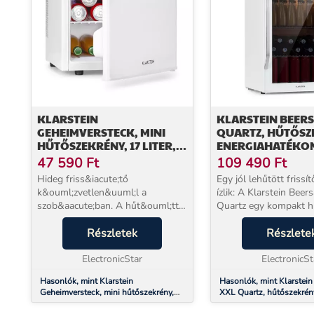
KLARSTEIN
KLARSTEIN BEERS
GEHEIMVERSTECK, MINI
QUARTZ, HŰTŐSZE
HŰTŐSZEKRÉNY, 17 LITER, 2
ENERGIAHATÉKO
SZINT, 26 DB,
OSZTÁLY, LED, 3 F
47 590
Ft
109 490
Ft
TERMOELEKTROMOS
PANORÁMA ÜVEG
Hideg friss&iacute;tő
Egy jól lehűtött frissí
k&ouml;zvetlen&uuml;l a
ízlik: A Klarstein Beersafe XXL
szob&aacute;ban. A hűt&ouml;tt
Quartz egy kompakt h
italok &eacute;s friss&iacute;tők
80 literes kapacitássa
kedvelőinek a
Részletek
krómozott fémpolc b
Részlete
r&eacute;sz&eacute;re megfelelő
helyet biztosít az étele
seg&iacute;tő a mindig
ElectronicStar
számára....
ElectronicSt
k&eacute;zn&eacute;l...
Hasonlók, mint Klarstein
Hasonlók, mint Klarstein
Geheimversteck, mini hűtőszekrény,
XXL Quartz, hűtőszekrén
17 liter, 2 szint, 26 dB,
energiahatékonysági oszt