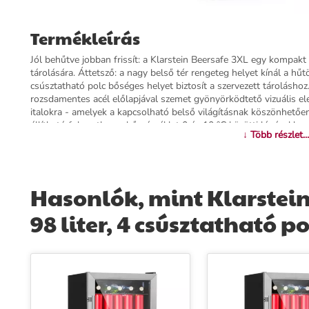
Termékleírás
Jól behűtve jobban frissít: a Klarstein Beersafe 3XL egy kompakt i
tárolására. Áttetsző: a nagy belső tér rengeteg helyet kínál a hűt
csúsztatható polc bőséges helyet biztosít a szervezett tároláshoz
rozsdamentes acél előlapjával szemet gyönyörködtető vizuális elem
italokra - amelyek a kapcsolható belső világításnak köszönhető
állítható fokozatban a hőmérséklet 0 és 10 °C közötti lépésekben
↓ Több részlet...
kóla és a limonádé mindig a megfelelő frissítő hőmérsékletűek l
EcoExcellence rendszernek köszönhetően a Beersafe 3XL energia
hűtőszekrény harmonikusan illeszkedik a különböző helyiségekbe 
vagy szállodai bárról - a Klarstein Beersafe 3XL italhűtő ragyog
Hasonlók, mint Klarstein
Nagyszerű felfrissülés: A Klarstein Beersafe 3XL italhűtől minden
98 liter, 4 csúsztatható pol
További információk>>