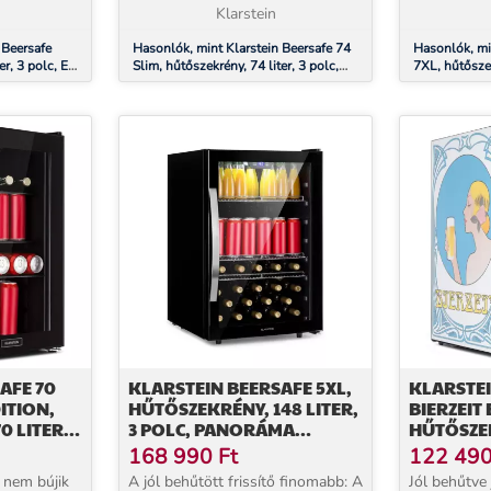
kedvenc italok mindig...
Klarstein
hőmérséklete
 Beersafe
Hasonlók, mint Klarstein Beersafe 74
Hasonlók, mi
r, 3 polc, E
Slim, hűtőszekrény, 74 liter, 3 polc,
7XL, hűtőszek
ály,
panorámás üvegajtó
panoráma üve
acél
AFE 70
KLARSTEIN BEERSAFE 5XL,
KLARSTEI
ITION,
HŰTŐSZEKRÉNY, 148 LITER,
BIERZEIT 
 LITER, 3
3 POLC, PANORÁMA
HŰTŐSZEK
A
ÜVEGAJTÓ,
POLC, P
168 990
Ft
122 49
ROZSDAMENTES ACÉL
ÜVEGAJT
 nem bújik
A jól behűtött frissítő finomabb: A
Jól behűtve 