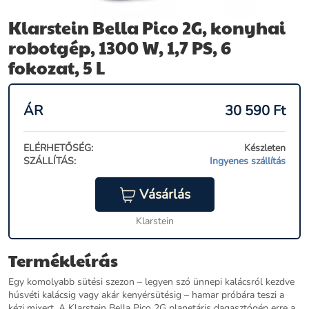
Klarstein Bella Pico 2G, konyhai
robotgép, 1300 W, 1,7 PS, 6
fokozat, 5 L
ÁR
30 590
Ft
ELÉRHETŐSÉG:
Készleten
SZÁLLÍTÁS:
Ingyenes szállítás
Vásárlás
Klarstein
Termékleírás
Egy komolyabb sütési szezon – legyen szó ünnepi kalácsról kezdve
húsvéti kalácsig vagy akár kenyérsütésig – hamar próbára teszi a
kézi mixert. A Klarstein Bella Pico 2G planetáris dagasztógép erre a