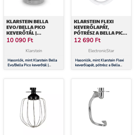
KLARSTEIN BELLA
KLARSTEIN FLEXI
EVO/BELLA PICO
KEVERŐLAPÁT,
KEVERŐTÁL |
PÓTRÉSZ A BELLA PICO
ROZSDAMENTES ACÉL |
2G/BELLA ROBUSTA
10 090
Ft
12 690
Ft
5 LITER | 0,6 KG TÉSZTA |
ROBOTGÉPHEZ,
MOSOGATÓGÉPBEN
ÖNTÖTT ALUMÍNIUM
Klarstein
ElectronicStar
MOSHATÓ |
MOSOGATÓGÉPBEN
Hasonlók, mint Klarstein Bella
Hasonlók, mint Klarstein Flexi
Evo/Bella Pico keverőtál |
keverőlapát, pótrész a Bella
MOSHATÓ
rozsdamentes acél | 5 liter | 0,6
Pico 2G/Bella Robusta
kg tészta | mosogatógépben
robotgéphez, öntött alumínium
mosható | mosogatógépben
mosható