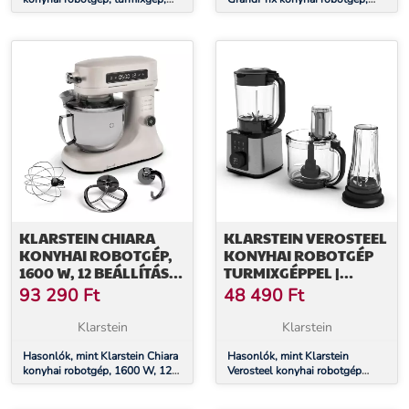
húsdaráló, 1800 W
500 W/1000 W, 2,5 L
nemesacél keverőtál, fehér
KLARSTEIN CHIARA
KLARSTEIN VEROSTEEL
KONYHAI ROBOTGÉP,
KONYHAI ROBOTGÉP
1600 W, 12 BEÁLLÍTÁS,
TURMIXGÉPPEL |
ROZSDAMENTES ACÉL
DAGASZTÁS,
93 290
Ft
48 490
Ft
TÁL, LCD KIJELZŐ,
HABVERÉS, FACSARÁS |
TARTOZÉKOKKAL
1200 W | 2 L /1,75 L
Klarstein
Klarstein
EGYÜTT
Hasonlók, mint Klarstein Chiara
Hasonlók, mint Klarstein
konyhai robotgép, 1600 W, 12
Verosteel konyhai robotgép
beállítás, rozsdamentes acél tál,
turmixgéppel | dagasztás,
LCD kijelző, Tartozékokkal
habverés, facsarás | 1200 W | 2 l