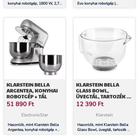
konyhai robotgép, 1800 W, 2,7
Evo konyhai robotgép |
PS, 5,2 L
bolygókeverő rendszer | 3
keverőfelszerelés | 1500 W | 5 l
KLARSTEIN BELLA
KLARSTEIN BELLA
ARGENTEA, KONYHAI
GLASS BOWL,
ROBOTGÉP + TÁL
ÜVEGTÁL, TARTOZÉK A
BELLA 2G KONYHAI
51 890
Ft
12 390
Ft
ROBOTGÉPHEZ
ElectronicStar
Klarstein
Hasonlók, mint Klarstein Bella
Hasonlók, mint Klarstein Bella
Argentea, konyhai robotgép +
Glass Bowl, üvegtál, tartozék a
tál
Bella 2G konyhai robotgéphez