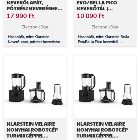
KEVERŐLAPÁT,
EVO/BELLA PICO
PÓTRÉSZ KEVERÉSHEZ
KEVERŐTÁL |
A BELLA PICO 2G/BELLA
ROZSDAMENTES ACÉL |
17 990
Ft
10 090
Ft
ROBUSTA
5 LITER | 0,6 KG TÉSZTA |
ROBOTGÉPHEZ,
MOSOGATÓGÉPBEN
ElectronicStar
ElectronicStar
ÖNTÖTT ALUMÍNIUM
MOSHATÓ |
Hasonlók, mint Klarstein
MOSOGATÓGÉPBEN
Hasonlók, mint Klarstein Bella
Keverőlapát, pótrész keveréshez
Evo/Bella Pico keverőtál |
MOSHATÓ
a Bella Pico 2G/Bella Robusta
rozsdamentes acél | 5 liter | 0,6
robotgéphez, öntött alumínium
kg tészta | mosogatógépben
mosható | mosogatógépben
mosható
KLARSTEIN VELAIRE
KLARSTEIN VELAIRE
KONYHAI ROBOTGÉP
KONYHAI ROBOTGÉP
TURMIXGÉPPEL
TURMIXGÉPPEL