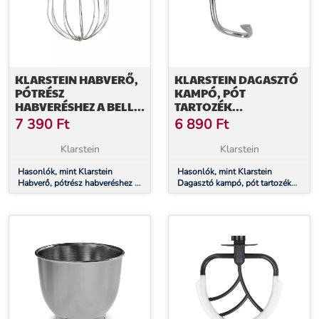
KLARSTEIN HABVERŐ,
KLARSTEIN DAGASZTÓ
PÓTRÉSZ
KAMPÓ, PÓT
HABVERÉSHEZ A BELLA
TARTOZÉK
PICO 2G/BELLA
DAGASZTÁSHOZ A
7 390
Ft
6 890
Ft
ROBUSTA
BELLA PICO 2G/BELLA
ROBOTGÉPHEZ,
ROBUSTA
Klarstein
Klarstein
ROZSDAMENTES ACÉL
ROBOTGÉPHEZ,
Hasonlók, mint Klarstein
ÖNTÖTT ALUMÍNIUM
Hasonlók, mint Klarstein
Habverő, pótrész habveréshez a
Dagasztó kampó, pót tartozék
Bella Pico 2G/Bella Robusta
dagasztáshoz a Bella Pico
robotgéphez, rozsdamentes acél
2G/Bella Robusta robotgéphez,
öntött alumínium