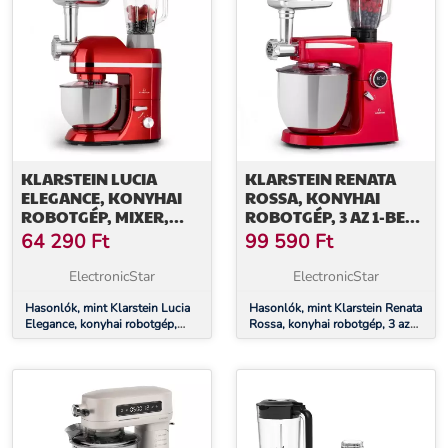
KLARSTEIN LUCIA
KLARSTEIN RENATA
ELEGANCE, KONYHAI
ROSSA, KONYHAI
ROBOTGÉP, MIXER,
ROBOTGÉP, 3 AZ 1-BEN
HÚSDARÁLÓ, 1800 W,
2000 W/2,7 PS, 10 L,
64 290
Ft
99 590
Ft
BPA MENTES
ROZSDAMENTES ACÉL,
BPA-MENTES
ElectronicStar
ElectronicStar
Hasonlók, mint Klarstein Lucia
Hasonlók, mint Klarstein Renata
Elegance, konyhai robotgép,
Rossa, konyhai robotgép, 3 az
mixer, húsdaráló, 1800 W, BPA
1-ben 2000 W/2,7 PS, 10 L,
mentes
rozsdamentes acél, BPA-mentes