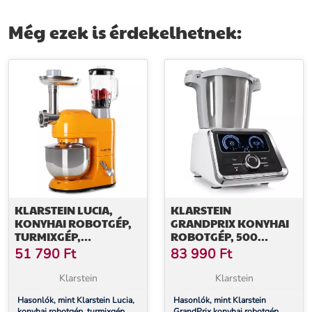
Még ezek is érdekelhetnek:
KLARSTEIN LUCIA,
KLARSTEIN
KONYHAI ROBOTGÉP,
GRANDPRIX KONYHAI
TURMIXGÉP,
ROBOTGÉP, 500
HÚSDARÁLÓ, 1800 W
W/1000 W, 2,5 L
51 790
Ft
83 990
Ft
NEMESACÉL
KEVERŐTÁL, FEHÉR
Klarstein
Klarstein
Hasonlók, mint Klarstein Lucia,
Hasonlók, mint Klarstein
konyhai robotgép, turmixgép,
GrandPrix konyhai robotgép,