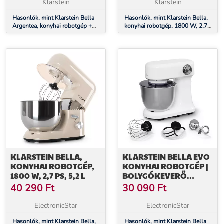
Klarstein
Klarstein
Hasonlók, mint Klarstein Bella
Hasonlók, mint Klarstein Bella,
Argentea, konyhai robotgép +
konyhai robotgép, 1800 W, 2,7
tál
PS, 5,2 L
KLARSTEIN BELLA,
KLARSTEIN BELLA EVO
KONYHAI ROBOTGÉP,
KONYHAI ROBOTGÉP |
1800 W, 2,7 PS, 5,2 L
BOLYGÓKEVERŐ
RENDSZER | 3
40 290
Ft
30 090
Ft
KEVERŐFELSZERELÉS |
1500 W | 5 L
ElectronicStar
ElectronicStar
Hasonlók, mint Klarstein Bella,
Hasonlók, mint Klarstein Bella