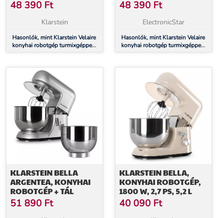
DAGASZTÁSHOZ,
DAGASZTÁSHOZ,
48 390
Ft
48 390
Ft
HABVERÉSHEZ ÉS
HABVERÉSHEZ ÉS
GYÜMÖLCSLÉ
GYÜMÖLCSLÉ
Klarstein
ElectronicStar
KÉSZÍTÉSHEZ 1200 W 2 L
KÉSZÍTÉSHEZ 1200 W 2 L
KONYHAI ROBOTGÉP/
Hasonlók, mint Klarstein Velaire
KONYHAI ROBOTGÉP/
Hasonlók, mint Klarstein Velaire
konyhai robotgép turmixgéppel
konyhai robotgép turmixgéppel
TURMIXGÉP 1,75 L
TURMIXGÉP 1,75 L
dagasztáshoz, habveréshez és
dagasztáshoz, habveréshez és
gyümölcslé készítéshez 1200
gyümölcslé készítéshez 1200
W 2 l konyhai robotgép/
W 2 l konyhai robotgép/
turmixgép 1,75 l
turmixgép 1,75 l
KLARSTEIN BELLA
KLARSTEIN BELLA,
ARGENTEA, KONYHAI
KONYHAI ROBOTGÉP,
ROBOTGÉP + TÁL
1800 W, 2,7 PS, 5,2 L
51 890
Ft
40 090
Ft