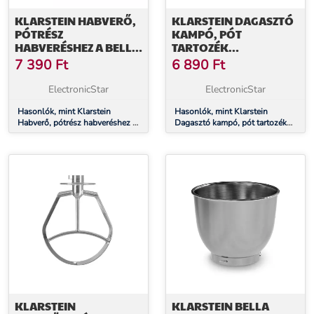
KLARSTEIN HABVERŐ,
KLARSTEIN DAGASZTÓ
PÓTRÉSZ
KAMPÓ, PÓT
HABVERÉSHEZ A BELLA
TARTOZÉK
PICO 2G/BELLA
DAGASZTÁSHOZ A
7 390
Ft
6 890
Ft
ROBUSTA
BELLA PICO 2G/BELLA
ROBOTGÉPHEZ,
ROBUSTA
ElectronicStar
ElectronicStar
ROZSDAMENTES ACÉL
ROBOTGÉPHEZ,
Hasonlók, mint Klarstein
ÖNTÖTT ALUMÍNIUM
Hasonlók, mint Klarstein
Habverő, pótrész habveréshez a
Dagasztó kampó, pót tartozék
Bella Pico 2G/Bella Robusta
dagasztáshoz a Bella Pico
robotgéphez, rozsdamentes acél
2G/Bella Robusta robotgéphez,
öntött alumínium
KLARSTEIN
KLARSTEIN BELLA