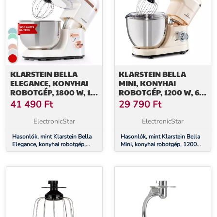
KLARSTEIN BELLA
KLARSTEIN BELLA
ELEGANCE, KONYHAI
MINI, KONYHAI
ROBOTGÉP, 1800 W, 1,7
ROBOTGÉP, 1200 W, 6
PS, 6 FOKOZAT, 5 L
FOKOZAT, 4 L,
41 490
Ft
29 790
Ft
PULZÁLÓ FUNKCIÓ,
ROZSDAMENTES ACÉL
ElectronicStar
ElectronicStar
Hasonlók, mint Klarstein Bella
Hasonlók, mint Klarstein Bella
Elegance, konyhai robotgép,
Mini, konyhai robotgép, 1200
1800 W, 1,7 PS, 6 fokozat, 5 L
W, 6 fokozat, 4 L, pulzáló
funkció, rozsdamentes acél