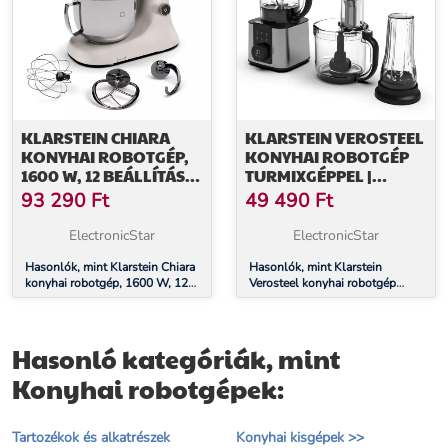
KLARSTEIN CHIARA
KLARSTEIN VEROSTEEL
KONYHAI ROBOTGÉP,
KONYHAI ROBOTGÉP
1600 W, 12 BEÁLLÍTÁS,
TURMIXGÉPPEL |
ROZSDAMENTES ACÉL
DAGASZTÁS,
93 290
Ft
49 490
Ft
TÁL, LCD KIJELZŐ,
HABVERÉS, FACSARÁS |
TARTOZÉKOKKAL
1200 W | 2 L /1,75 L
ElectronicStar
ElectronicStar
EGYÜTT
Hasonlók, mint Klarstein Chiara
Hasonlók, mint Klarstein
konyhai robotgép, 1600 W, 12
Verosteel konyhai robotgép
beállítás, rozsdamentes acél tál,
turmixgéppel | dagasztás,
LCD kijelző, Tartozékokkal
habverés, facsarás | 1200 W | 2 l
együtt
/1,75 l
Hasonló kategóriák, mint
Konyhai robotgépek:
Tartozékok és alkatrészek
Konyhai kisgépek >>