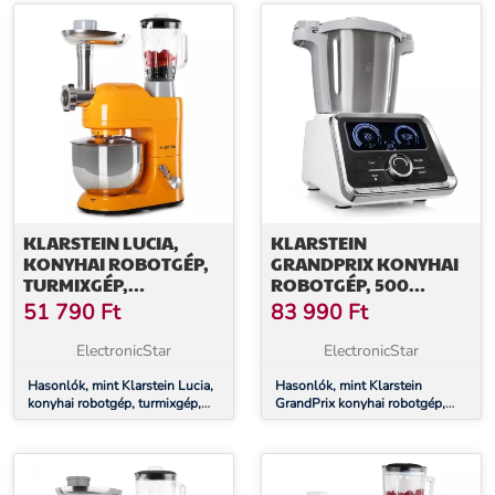
együtt
/1,75 l
KLARSTEIN LUCIA,
KLARSTEIN
KONYHAI ROBOTGÉP,
GRANDPRIX KONYHAI
TURMIXGÉP,
ROBOTGÉP, 500
HÚSDARÁLÓ, 1800 W
W/1000 W, 2,5 L
51 790
Ft
83 990
Ft
NEMESACÉL
KEVERŐTÁL, FEHÉR
ElectronicStar
ElectronicStar
Hasonlók, mint Klarstein Lucia,
Hasonlók, mint Klarstein
konyhai robotgép, turmixgép,
GrandPrix konyhai robotgép,
húsdaráló, 1800 W
500 W/1000 W, 2,5 L
nemesacél keverőtál, fehér