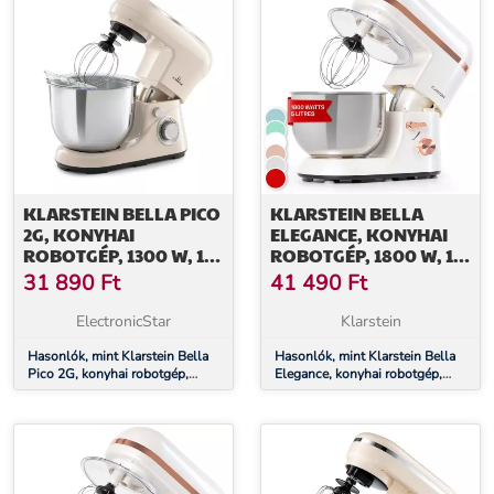
mindazoknak, akik a sütést komolyan veszik. Rendelje meg a
Klarstein Bella Pico 2G dagasztógépet, és legyen vége a
kompromisszumoknak a konyhában.
További információk>>
KLARSTEIN BELLA PICO
KLARSTEIN BELLA
2G, KONYHAI
ELEGANCE, KONYHAI
ROBOTGÉP, 1300 W, 1,7
ROBOTGÉP, 1800 W, 1,7
PS, 6 FOKOZAT, 5 L
PS, 6 FOKOZAT, 5 L
31 890
Ft
41 490
Ft
ElectronicStar
Klarstein
Hasonlók, mint Klarstein Bella
Hasonlók, mint Klarstein Bella
Pico 2G, konyhai robotgép,
Elegance, konyhai robotgép,
1300 W, 1,7 PS, 6 fokozat, 5 L
1800 W, 1,7 PS, 6 fokozat, 5 L