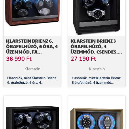
KLARSTEIN BRIENZ 6,
KLARSTEIN BRIENZ 3
ÓRAFELHÚZÓ, 6 ÓRA, 4
ÓRAFELHÚZÓ, 4
ÜZEMMÓD, FA
ÜZEMMÓD, CSENDES,
MEGJELENÉS, KÉK
FA MEGJELENÉS,
36 990
Ft
27 190
Ft
BELSŐ VILÁGÍTÁS
RUGALMAS PÁRNA
Klarstein
Klarstein
Hasonlók, mint Klarstein Brienz
Hasonlók, mint Klarstein Brienz
6, órafelhúzó, 6 óra, 4
3 órafelhúzó, 4 üzemmód,
üzemmód, fa megjelenés, kék
csendes, fa megjelenés,
belső világítás
rugalmas párna