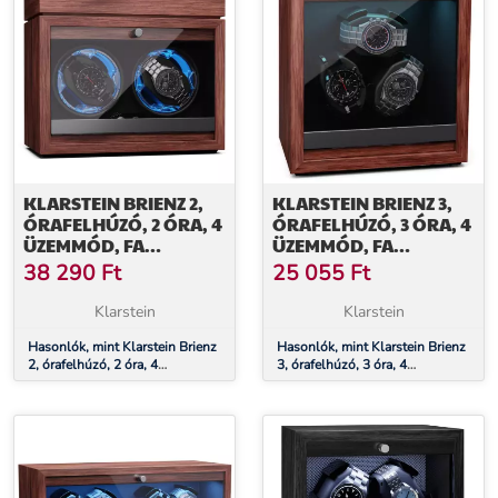
KLARSTEIN BRIENZ 2,
KLARSTEIN BRIENZ 3,
ÓRAFELHÚZÓ, 2 ÓRA, 4
ÓRAFELHÚZÓ, 3 ÓRA, 4
ÜZEMMÓD, FA
ÜZEMMÓD, FA
MEGJELENÉS, KÉK
MEGJELENÉS, KÉK
38 290
Ft
25 055
Ft
BELSŐ VILÁGÍTÁS,
BELSŐ VILÁGÍTÁS
ÉKSZERREKESZ
Klarstein
Klarstein
Hasonlók, mint Klarstein Brienz
Hasonlók, mint Klarstein Brienz
2, órafelhúzó, 2 óra, 4
3, órafelhúzó, 3 óra, 4
üzemmód, fa megjelenés, kék
üzemmód, fa megjelenés, kék
belső világítás, ékszerrekesz
belső világítás