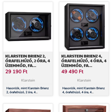
KLARSTEIN BRIENZ 2,
KLARSTEIN BRIENZ 4,
ÓRAFELHÚZÓ, 2 ÓRA, 4
ÓRAFELHÚZÓ, 4 ÓRA, 4
ÜZEMMÓD, FA
ÜZEMMÓD, FA
MEGJELENÉS, KÉK
MEGJELENÉS, KÉK
29 190
Ft
49 490
Ft
BELSŐ VILÁGÍTÁS
BELSŐ VILÁGÍTÁS
Klarstein
Klarstein
Hasonlók, mint Klarstein Brienz
Hasonlók, mint Klarstein Brienz
2, órafelhúzó, 2 óra, 4
4, órafelhúzó, 4 óra, 4
üzemmód, fa megjelenés, kék
üzemmód, fa megjelenés, kék
belső világítás
belső világítás