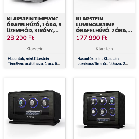
KLARSTEIN TIMESYNC
KLARSTEIN
ÓRAFELHÚZÓ, 1 ÓRA, 5
LUMINOUSTIME
ÜZEMMÓD, 3 IRÁNY,
ÓRAFELHÚZÓ, 2 ÓRA,
VEGÁN, UNIVERZÁLIS
SOK BEÁLLÍTÁS, LED,
28 290
Ft
177 990
Ft
MÉRET, CSENDES
10 DB
Klarstein
Klarstein
Hasonlók, mint Klarstein
Hasonlók, mint Klarstein
TimeSync órafelhúzó, 1 óra, 5
LuminousTime órafelhúzó, 2
üzemmód, 3 irány, vegán,
óra, sok beállítás, LED, 10 dB
univerzális méret, csendes