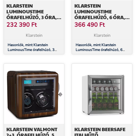
KLARSTEIN
KLARSTEIN
LUMINOUSTIME
LUMINOUSTIME
ÓRAFELHÚZÓ, 3 ÓRA,
ÓRAFELHÚZÓ, 6 ÓRA,
SOK BEÁLLÍTÁS, LED,
SOK BEÁLLÍTÁS, LED,
232 390
Ft
366 490
Ft
10 DB
10 DB
Klarstein
Klarstein
Hasonlók, mint Klarstein
Hasonlók, mint Klarstein
LuminousTime órafelhúzó, 3
LuminousTime órafelhúzó, 6
óra, sok beállítás, LED, 10 dB
óra, sok beállítás, LED, 10 dB
KLARSTEIN VALMONT
KLARSTEIN BEERSAFE
2+3, ÓRAFELHÚZÓ, 5
ITALHŰTŐ