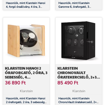
Hasonlók, mint Klarstein Hanoi
Hasonlók, mint Klarstein
4, forgó óraállvány, 4 óra, 3
Garonne 6, óraforgató, 3
sebesség, 4 üzemmód, bambusz
forgótányér, 6 óra részére, 3
sebesség, 4 üzemmód, bambusz
KLARSTEIN HANOI 2
KLARSTEIN
ÓRAFORGATÓ, 2 ÓRA, 3
CHRONOVAULT
SEBESSÉG, 4
ÓRATEKERCSELŐ, 2+3
ÜZEMMÓD, BAMBUSZ
ÓRA, VEGÁN, MAGAS
36 890
Ft
85 490
Ft
FÉNYŰ, 4 ÜZEMMÓD,
MABUCHI MOTOR, LED,
Klarstein
Klarstein
ALJZAT
Hasonlók, mint Klarstein Hanoi
Hasonlók, mint Klarstein
2 óraforgató, 2 óra, 3 sebesség,
ChronoVault óratekercselő, 2+3