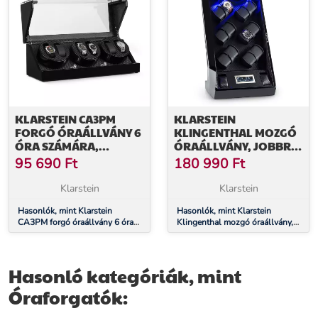
KLARSTEIN CA3PM
KLARSTEIN
FORGÓ ÓRAÁLLVÁNY 6
KLINGENTHAL MOZGÓ
ÓRA SZÁMÁRA,
ÓRAÁLLVÁNY, JOBBRA-
KARBONKÜLSŐ
BALRA FORGÁS, 14
95 690
Ft
180 990
Ft
ÓRA, LED,
ÉRINTÉSVEZÉRELT,
Klarstein
Klarstein
FEKETE
Hasonlók, mint Klarstein
Hasonlók, mint Klarstein
CA3PM forgó óraállvány 6 óra
Klingenthal mozgó óraállvány,
számára, karbonkülső
jobbra-balra forgás, 14 óra,
LED, érintésvezérelt, fekete
Hasonló kategóriák, mint
Óraforgatók: