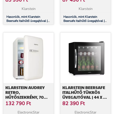
83 990
Ft
87 490
Ft
VILÁGÍTÁS | EZÜST
VILÁGÍTÁS
Klarstein
Klarstein
Hasonlók, mint Klarstein
Hasonlók, mint Klarstein
Beersafe italhűtő üvegajtóval |
Beersafe italhűtő üvegajtóval |
44 x 48 cm | LED-es belső
64 x 48 cm | LED-es belső
világítás | Ezüst
világítás
KLARSTEIN AUDREY
KLARSTEIN BEERSAFE
RETRO,
ITALHŰTŐ TÜKRÖS
HŰTŐSZEKRÉNY, 70
ÜVEGAJTÓVAL | 44 X 48
LITER, 3 POLC, 2 REKESZ
CM | LED-ES BELSŐ
132 790
Ft
82 390
Ft
AZ AJTÓBAN, BELSŐ
VILÁGÍTÁS
VILÁGÍTÁS
ElectronicStar
ElectronicStar