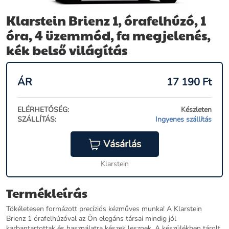
Klarstein Brienz 1, órafelhúzó, 1
óra, 4 üzemmód, fa megjelenés,
kék belső világítás
ÁR
17 190
Ft
ELÉRHETŐSÉG:
Készleten
SZÁLLÍTÁS:
Ingyenes szállítás
Vásárlás
Klarstein
Termékleírás
Tökéletesen formázott precíziós kézműves munka! A Klarstein
Brienz 1 órafelhúzóval az Ön elegáns társai mindig jól
karbantartottak és használatra készek lesznek. A készülékben tárolt