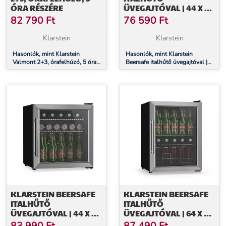
ÓRA RÉSZÉRE
ÜVEGAJTÓVAL | 44 X 48
CM | LED-ES BELSŐ
82 790
Ft
76 590
Ft
VILÁGÍTÁS | EZÜST-
FEHÉR
Klarstein
Klarstein
Hasonlók, mint Klarstein
Hasonlók, mint Klarstein
Valmont 2+3, órafelhúzó, 5 óra
Beersafe italhűtő üvegajtóval |
részére
44 x 48 cm | LED-es belső
világítás | Ezüst-fehér
KLARSTEIN BEERSAFE
KLARSTEIN BEERSAFE
ITALHŰTŐ
ITALHŰTŐ
ÜVEGAJTÓVAL | 44 X 48
ÜVEGAJTÓVAL | 64 X 48
CM | LED-ES BELSŐ
CM | LED-ES BELSŐ