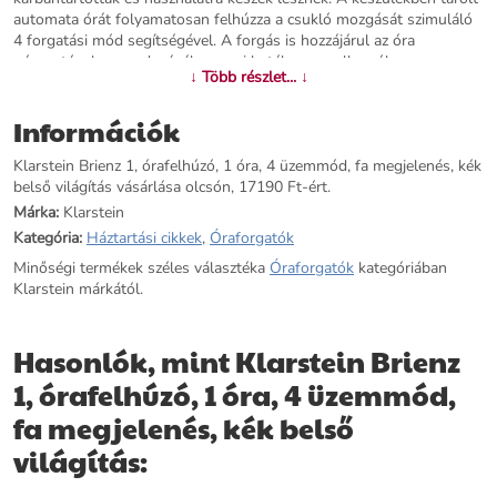
automata órát folyamatosan felhúzza a csukló mozgását szimuláló
4 forgatási mód segítségével. A forgás is hozzájárul az óra
gépezetének a gondozásához, ami hatékonyan ellensúlyozza az
↓ Több részlet... ↓
olajkenés megkeményedését. A Brienz 1órafelhúzó elegáns, fa
megjelenésű tokkal rendelkezik, amely stílusosan illeszkedik
Információk
bármely helyiség hangulatába. A stílusos, beépített kék LED-es
világítás egyszerű és intuitív vezérléssel állítható be. A kívánt
Klarstein Brienz 1, órafelhúzó, 1 óra, 4 üzemmód, fa megjelenés, kék
üzemmód beállítására szolgáló praktikus forgatógomb a jobb
belső világítás vásárlása olcsón, 17190 Ft-ért.
oldalon található. A beépített memóriahab párnának köszönhetően
a különböző méretű szíjakkal rendelkező órák, valamint a női és férfi
Márka:
Klarstein
órák is könnyen elhelyezhetők a felhúzó készülékben. A tápellátás
Kategória:
Háztartási cikkek
,
Óraforgatók
USB kábelen keresztül történik, amely bármilyen USB tápegységgel
Minőségi termékek széles választéka
Óraforgatók
kategóriában
használható, és így teljesen független a mindenkori csatlakozóaljzat
Klarstein márkától.
típusától.A órafelhúzó szerény méreteinek és a 10 dB-nél kisebb
működési zajjal rendelkező, egyenletesen működő csendes
motornak köszönhetően könnyen elhelyezhető közvetlenül az
Hasonlók, mint Klarstein Brienz
éjjeliszekrényen vagy más zajmentes zónában.Kérjük, vegye
figyelembe, hogy a képen látható óra nem tartozék.
1, órafelhúzó, 1 óra, 4 üzemmód,
fa megjelenés, kék belső
További információk>>
világítás: