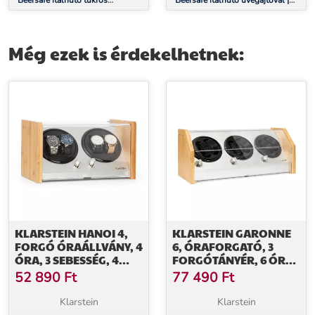
Beersafe italhűtő tükrös
Beersafe italhűtő üvegajtóval |
üvegajtóval | 64 x 48 cm | LED-
44 x 48 cm | LED-es belső
es belső világítás
világítás | Ezüst-fehér
Még ezek is érdekelhetnek:
KLARSTEIN HANOI 4,
KLARSTEIN GARONNE
FORGÓ ÓRAÁLLVÁNY, 4
6, ÓRAFORGATÓ, 3
ÓRA, 3 SEBESSÉG, 4
FORGÓTÁNYÉR, 6 ÓRA
ÜZEMMÓD, BAMBUSZ
RÉSZÉRE, 3 SEBESSÉG, 4
52 890
Ft
77 490
Ft
ÜZEMMÓD, BAMBUSZ
Klarstein
Klarstein