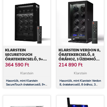
KLARSTEIN
KLARSTEIN VERDON 8,
SECURETOUCH
ÓRATEKERCSELŐ, 8
ÓRATEKERCSELŐ, 9+4
ÓRÁHOZ, 3 ÜZEMMÓD,
ÓRA, MABUCHI
5 SEBESSÉG, LED,
364 590
Ft
214 890
Ft
MOTOR,
TÁVIRÁNYÍTÓ
ZONGORALAKK, 41
Klarstein
Klarstein
ÜZEMMÓD, ZÁR, LED-
EK
Hasonlók, mint Klarstein
Hasonlók, mint Klarstein Verdon
SecureTouch óratekercselő, 9+4
8, óratekercselő, 8 órához, 3
óra, Mabuchi motor,
üzemmód, 5 sebesség, LED,
zongoralakk, 41 üzemmód, zár,
távirányító
LED-ek