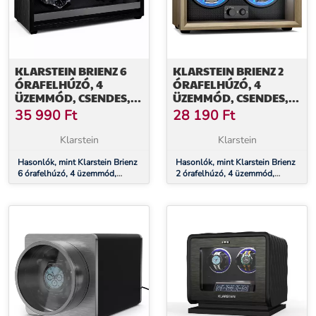
KLARSTEIN BRIENZ 6
KLARSTEIN BRIENZ 2
ÓRAFELHÚZÓ, 4
ÓRAFELHÚZÓ, 4
ÜZEMMÓD, CSENDES,
ÜZEMMÓD, CSENDES,
FA MEGJELENÉS,
FA MEGJELENÉS,
35 990
Ft
28 190
Ft
RUGALMAS PÁRNA
RUGALMAS PÁRNA
Klarstein
Klarstein
Hasonlók, mint Klarstein Brienz
Hasonlók, mint Klarstein Brienz
6 órafelhúzó, 4 üzemmód,
2 órafelhúzó, 4 üzemmód,
csendes, fa megjelenés,
csendes, fa megjelenés,
rugalmas párna
rugalmas párna