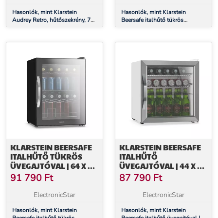
Hasonlók, mint Klarstein
Hasonlók, mint Klarstein
Audrey Retro, hűtőszekrény, 70
Beersafe italhűtő tükrös
liter, 3 polc, 2 rekesz az ajtóban,
üvegajtóval | 44 x 48 cm | LED-
belső világítás
es belső világítás
KLARSTEIN BEERSAFE
KLARSTEIN BEERSAFE
ITALHŰTŐ TÜKRÖS
ITALHŰTŐ
ÜVEGAJTÓVAL | 64 X 48
ÜVEGAJTÓVAL | 44 X 48
CM | LED-ES BELSŐ
CM | LED-ES BELSŐ
91 790
Ft
87 790
Ft
VILÁGÍTÁS
VILÁGÍTÁS | EZÜST-
FEHÉR
ElectronicStar
ElectronicStar
Hasonlók, mint Klarstein
Hasonlók, mint Klarstein