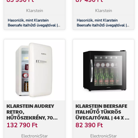
83 990
Ft
87 490
Ft
VILÁGÍTÁS | EZÜST
VILÁGÍTÁS
Klarstein
Klarstein
Hasonlók, mint Klarstein
Hasonlók, mint Klarstein
Beersafe italhűtő üvegajtóval |
Beersafe italhűtő üvegajtóval |
44 x 48 cm | LED-es belső
64 x 48 cm | LED-es belső
világítás | Ezüst
világítás
KLARSTEIN AUDREY
KLARSTEIN BEERSAFE
RETRO,
ITALHŰTŐ TÜKRÖS
HŰTŐSZEKRÉNY, 70
ÜVEGAJTÓVAL | 44 X 48
LITER, 3 POLC, 2 REKESZ
CM | LED-ES BELSŐ
132 790
Ft
82 390
Ft
AZ AJTÓBAN, BELSŐ
VILÁGÍTÁS
VILÁGÍTÁS
ElectronicStar
ElectronicStar