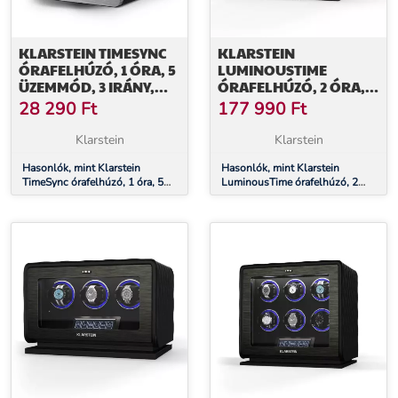
KLARSTEIN TIMESYNC
KLARSTEIN
ÓRAFELHÚZÓ, 1 ÓRA, 5
LUMINOUSTIME
ÜZEMMÓD, 3 IRÁNY,
ÓRAFELHÚZÓ, 2 ÓRA,
VEGÁN, UNIVERZÁLIS
SOK BEÁLLÍTÁS, LED,
28 290
Ft
177 990
Ft
MÉRET, CSENDES
10 DB
Klarstein
Klarstein
Hasonlók, mint Klarstein
Hasonlók, mint Klarstein
TimeSync órafelhúzó, 1 óra, 5
LuminousTime órafelhúzó, 2
üzemmód, 3 irány, vegán,
óra, sok beállítás, LED, 10 dB
univerzális méret, csendes