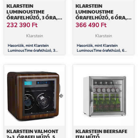
KLARSTEIN
KLARSTEIN
LUMINOUSTIME
LUMINOUSTIME
ÓRAFELHÚZÓ, 3 ÓRA,
ÓRAFELHÚZÓ, 6 ÓRA,
SOK BEÁLLÍTÁS, LED,
SOK BEÁLLÍTÁS, LED,
232 390
Ft
366 490
Ft
10 DB
10 DB
Klarstein
Klarstein
Hasonlók, mint Klarstein
Hasonlók, mint Klarstein
LuminousTime órafelhúzó, 3
LuminousTime órafelhúzó, 6
óra, sok beállítás, LED, 10 dB
óra, sok beállítás, LED, 10 dB
KLARSTEIN VALMONT
KLARSTEIN BEERSAFE
2+3, ÓRAFELHÚZÓ, 5
ITALHŰTŐ