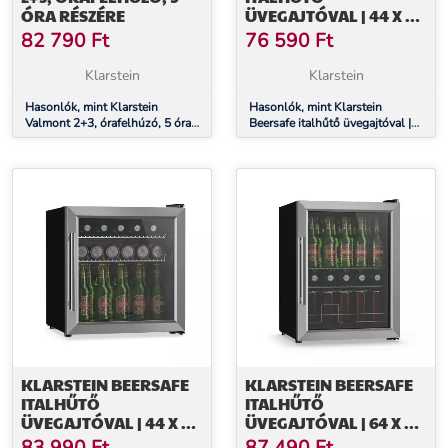
ÓRA RÉSZÉRE
ÜVEGAJTÓVAL | 44 X 48
CM | LED-ES BELSŐ
82 790
Ft
76 590
Ft
VILÁGÍTÁS | EZÜST-
FEHÉR
Klarstein
Klarstein
Hasonlók, mint Klarstein
Hasonlók, mint Klarstein
Valmont 2+3, órafelhúzó, 5 óra
Beersafe italhűtő üvegajtóval |
részére
44 x 48 cm | LED-es belső
világítás | Ezüst-fehér
KLARSTEIN BEERSAFE
KLARSTEIN BEERSAFE
ITALHŰTŐ
ITALHŰTŐ
ÜVEGAJTÓVAL | 44 X 48
ÜVEGAJTÓVAL | 64 X 48
CM | LED-ES BELSŐ
CM | LED-ES BELSŐ