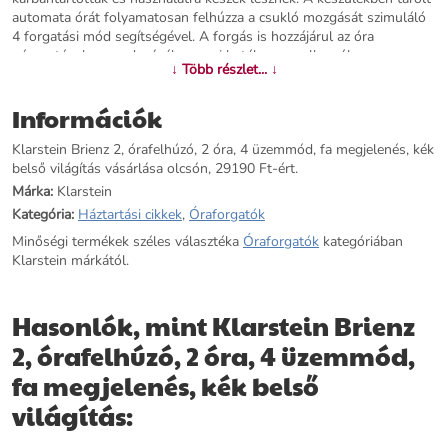
automata órát folyamatosan felhúzza a csukló mozgását szimuláló
4 forgatási mód segítségével. A forgás is hozzájárul az óra
gépezetének a gondozásához, ami hatékonyan ellensúlyozza az
↓ Több részlet... ↓
olajkenés megkeményedését. A Brienz 2órafelhúzó elegáns, fa
megjelenésű tokkal rendelkezik, amely stílusosan illeszkedik
Információk
bármely helyiség hangulatába. A stílusos, beépített kék LED-es
világítás egyszerű és intuitív vezérléssel állítható be. A kívánt
Klarstein Brienz 2, órafelhúzó, 2 óra, 4 üzemmód, fa megjelenés, kék
üzemmód beállítására szolgáló praktikus forgatógomb a jobb
belső világítás vásárlása olcsón, 29190 Ft-ért.
oldalon található. A beépített memóriahab párnának köszönhetően
a különböző méretű szíjakkal rendelkező órák, valamint a női és férfi
Márka:
Klarstein
órák is könnyen elhelyezhetők a felhúzó készülékben. A tápellátás
Kategória:
Háztartási cikkek
,
Óraforgatók
USB kábelen keresztül történik, amely bármilyen USB tápegységgel
Minőségi termékek széles választéka
Óraforgatók
kategóriában
használható, és így teljesen független a mindenkori csatlakozóaljzat
Klarstein márkától.
típusától.A órafelhúzó szerény méreteinek és a 10 dB-nél kisebb
működési zajjal rendelkező, egyenletesen működő csendes
motornak köszönhetően könnyen elhelyezhető közvetlenül az
Hasonlók, mint Klarstein Brienz
éjjeliszekrényen vagy más zajmentes zónában.Kérjük, vegye
figyelembe, hogy a képen látható óra nem tartozék.
2, órafelhúzó, 2 óra, 4 üzemmód,
fa megjelenés, kék belső
További információk>>
világítás: