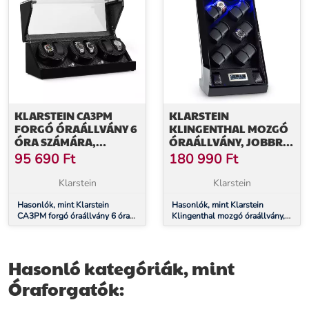
KLARSTEIN CA3PM
KLARSTEIN
FORGÓ ÓRAÁLLVÁNY 6
KLINGENTHAL MOZGÓ
ÓRA SZÁMÁRA,
ÓRAÁLLVÁNY, JOBBRA-
KARBONKÜLSŐ
BALRA FORGÁS, 14
95 690
Ft
180 990
Ft
ÓRA, LED,
ÉRINTÉSVEZÉRELT,
Klarstein
Klarstein
FEKETE
Hasonlók, mint Klarstein
Hasonlók, mint Klarstein
CA3PM forgó óraállvány 6 óra
Klingenthal mozgó óraállvány,
számára, karbonkülső
jobbra-balra forgás, 14 óra,
LED, érintésvezérelt, fekete
Hasonló kategóriák, mint
Óraforgatók: