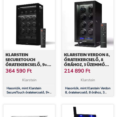
KLARSTEIN
KLARSTEIN VERDON 8,
SECURETOUCH
ÓRATEKERCSELŐ, 8
ÓRATEKERCSELŐ, 9+4
ÓRÁHOZ, 3 ÜZEMMÓD,
ÓRA, MABUCHI
5 SEBESSÉG, LED,
364 590
Ft
214 890
Ft
MOTOR,
TÁVIRÁNYÍTÓ
ZONGORALAKK, 41
Klarstein
Klarstein
ÜZEMMÓD, ZÁR, LED-
EK
Hasonlók, mint Klarstein
Hasonlók, mint Klarstein Verdon
SecureTouch óratekercselő, 9+4
8, óratekercselő, 8 órához, 3
óra, Mabuchi motor,
üzemmód, 5 sebesség, LED,
zongoralakk, 41 üzemmód, zár,
távirányító
LED-ek