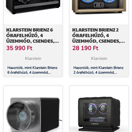
KLARSTEIN BRIENZ 6
KLARSTEIN BRIENZ 2
ÓRAFELHÚZÓ, 4
ÓRAFELHÚZÓ, 4
ÜZEMMÓD, CSENDES,
ÜZEMMÓD, CSENDES,
FA MEGJELENÉS,
FA MEGJELENÉS,
35 990
Ft
28 190
Ft
RUGALMAS PÁRNA
RUGALMAS PÁRNA
Klarstein
Klarstein
Hasonlók, mint Klarstein Brienz
Hasonlók, mint Klarstein Brienz
6 órafelhúzó, 4 üzemmód,
2 órafelhúzó, 4 üzemmód,
csendes, fa megjelenés,
csendes, fa megjelenés,
rugalmas párna
rugalmas párna