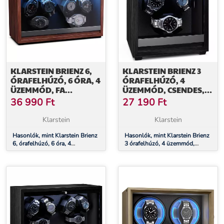
KLARSTEIN BRIENZ 6,
KLARSTEIN BRIENZ 3
ÓRAFELHÚZÓ, 6 ÓRA, 4
ÓRAFELHÚZÓ, 4
ÜZEMMÓD, FA
ÜZEMMÓD, CSENDES,
MEGJELENÉS, KÉK
FA MEGJELENÉS,
36 990
Ft
27 190
Ft
BELSŐ VILÁGÍTÁS
RUGALMAS PÁRNA
Klarstein
Klarstein
Hasonlók, mint Klarstein Brienz
Hasonlók, mint Klarstein Brienz
6, órafelhúzó, 6 óra, 4
3 órafelhúzó, 4 üzemmód,
üzemmód, fa megjelenés, kék
csendes, fa megjelenés,
belső világítás
rugalmas párna