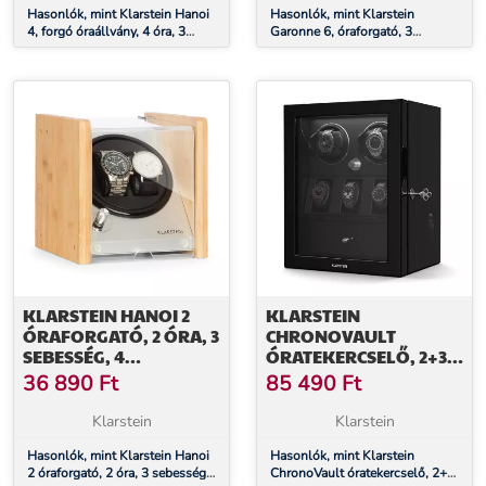
Hasonlók, mint Klarstein Hanoi
Hasonlók, mint Klarstein
4, forgó óraállvány, 4 óra, 3
Garonne 6, óraforgató, 3
sebesség, 4 üzemmód, bambusz
forgótányér, 6 óra részére, 3
sebesség, 4 üzemmód, bambusz
KLARSTEIN HANOI 2
KLARSTEIN
ÓRAFORGATÓ, 2 ÓRA, 3
CHRONOVAULT
SEBESSÉG, 4
ÓRATEKERCSELŐ, 2+3
ÜZEMMÓD, BAMBUSZ
ÓRA, VEGÁN, MAGAS
36 890
Ft
85 490
Ft
FÉNYŰ, 4 ÜZEMMÓD,
MABUCHI MOTOR, LED,
Klarstein
Klarstein
ALJZAT
Hasonlók, mint Klarstein Hanoi
Hasonlók, mint Klarstein
2 óraforgató, 2 óra, 3 sebesség,
ChronoVault óratekercselő, 2+3