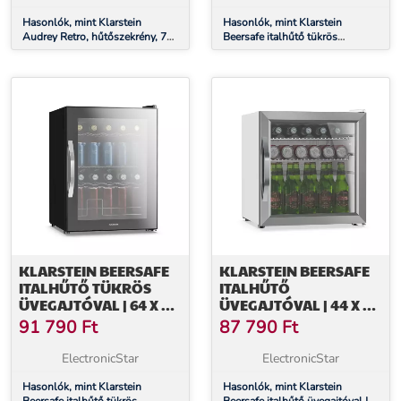
Hasonlók, mint Klarstein
Hasonlók, mint Klarstein
Audrey Retro, hűtőszekrény, 70
Beersafe italhűtő tükrös
liter, 3 polc, 2 rekesz az ajtóban,
üvegajtóval | 44 x 48 cm | LED-
belső világítás
es belső világítás
KLARSTEIN BEERSAFE
KLARSTEIN BEERSAFE
ITALHŰTŐ TÜKRÖS
ITALHŰTŐ
ÜVEGAJTÓVAL | 64 X 48
ÜVEGAJTÓVAL | 44 X 48
CM | LED-ES BELSŐ
CM | LED-ES BELSŐ
91 790
Ft
87 790
Ft
VILÁGÍTÁS
VILÁGÍTÁS | EZÜST-
FEHÉR
ElectronicStar
ElectronicStar
Hasonlók, mint Klarstein
Hasonlók, mint Klarstein