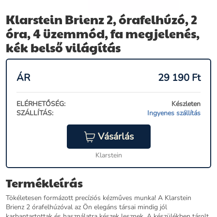
Klarstein Brienz 2, órafelhúzó, 2
óra, 4 üzemmód, fa megjelenés,
kék belső világítás
ÁR
29 190
Ft
ELÉRHETŐSÉG:
Készleten
SZÁLLÍTÁS:
Ingyenes szállítás
Vásárlás
Klarstein
Termékleírás
Tökéletesen formázott precíziós kézműves munka! A Klarstein
Brienz 2 órafelhúzóval az Ön elegáns társai mindig jól
karbantartottak és használatra készek lesznek. A készülékben tárolt