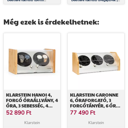
Beersafe italhűtő tükrös
Beersafe italhűtő üvegajtóval |
üvegajtóval | 64 x 48 cm | LED-
44 x 48 cm | LED-es belső
es belső világítás
világítás | Ezüst-fehér
Még ezek is érdekelhetnek:
KLARSTEIN HANOI 4,
KLARSTEIN GARONNE
FORGÓ ÓRAÁLLVÁNY, 4
6, ÓRAFORGATÓ, 3
ÓRA, 3 SEBESSÉG, 4
FORGÓTÁNYÉR, 6 ÓRA
ÜZEMMÓD, BAMBUSZ
RÉSZÉRE, 3 SEBESSÉG, 4
52 890
Ft
77 490
Ft
ÜZEMMÓD, BAMBUSZ
Klarstein
Klarstein