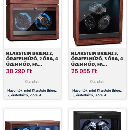
KLARSTEIN BRIENZ 2,
KLARSTEIN BRIENZ 3,
ÓRAFELHÚZÓ, 2 ÓRA, 4
ÓRAFELHÚZÓ, 3 ÓRA, 4
ÜZEMMÓD, FA
ÜZEMMÓD, FA
MEGJELENÉS, KÉK
MEGJELENÉS, KÉK
38 290
Ft
25 055
Ft
BELSŐ VILÁGÍTÁS,
BELSŐ VILÁGÍTÁS
ÉKSZERREKESZ
Klarstein
Klarstein
Hasonlók, mint Klarstein Brienz
Hasonlók, mint Klarstein Brienz
2, órafelhúzó, 2 óra, 4
3, órafelhúzó, 3 óra, 4
üzemmód, fa megjelenés, kék
üzemmód, fa megjelenés, kék
belső világítás, ékszerrekesz
belső világítás