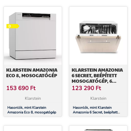
energiahatékonysági osztály, 49
teríték, F energiahatékonysági
dB, nyomógombos vezérlés
osztály
KLARSTEIN AMAZONIA
KLARSTEIN AMAZONIA
ECO 8, MOSOGATÓGÉP
6 SECRET, BEÉPÍTETT
MOSOGATÓGÉP, 6
PROGRAM, FEHÉR
153 690
Ft
123 290
Ft
Klarstein
Klarstein
Hasonlók, mint Klarstein
Hasonlók, mint Klarstein
Amazonia Eco 8, mosogatógép
Amazonia 6 Secret, beépített
mosogatógép, 6 program, fehér