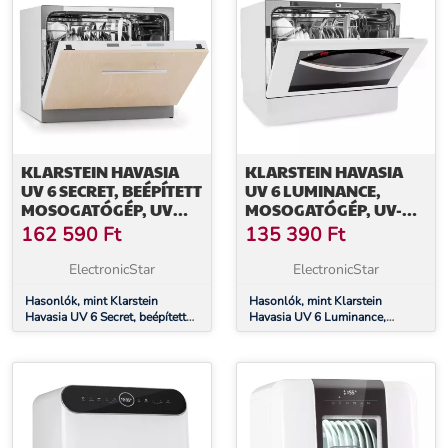
KLARSTEIN HAVASIA
KLARSTEIN HAVASIA
UV 6 SECRET, BEÉPÍTETT
UV 6 LUMINANCE,
MOSOGATÓGÉP, UV
MOSOGATÓGÉP, UV-
FÉNY, 6 PROGRAM
FÉNY, 1380 W,
162 590
Ft
135 390
Ft
ÜVEGFRONT,
SZABADONÁLLÓ
ElectronicStar
ElectronicStar
Hasonlók, mint Klarstein
Hasonlók, mint Klarstein
Havasia UV 6 Secret, beépített
Havasia UV 6 Luminance,
mosogatógép, UV fény, 6
mosogatógép, UV-fény, 1380
program
W, üvegfront, szabadonálló