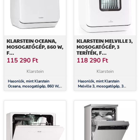
KLARSTEIN OCEANA,
KLARSTEIN MELVILLE 3,
MOSOGATÓGÉP, 860 W,
MOSOGATÓGÉP, 3
F
TERÍTÉK, F
ENERGIAHATÉKONYSÁGI
ENERGIAHATÉKONYSÁGI
115 290
Ft
118 290
Ft
OSZTÁLY, SZABADON
OSZTÁLY, SZABADON
ÁLLÓ, BEÉPÍTÉS
ÁLLÓ, TELEPÍTÉS
Klarstein
Klarstein
NÉLKÜL, FEHÉR
NÉLKÜL
Hasonlók, mint Klarstein
Hasonlók, mint Klarstein
Oceana, mosogatógép, 860 W,
Melville 3, mosogatógép, 3
F energiahatékonysági osztály,
teríték, F energiahatékonysági
szabadon álló, beépítés nélkül,
osztály, szabadon álló, telepítés
fehér
nélkül