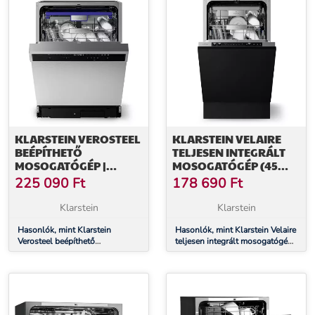
KLARSTEIN VEROSTEEL
KLARSTEIN VELAIRE
BEÉPÍTHETŐ
TELJESEN INTEGRÁLT
MOSOGATÓGÉP |
MOSOGATÓGÉP (45
MINIMALISTA,
CM) | PRAKTIKUS
225 090
Ft
178 690
Ft
HATÉKONY, ELEGÁNS |
MINIMALIZMUS ÉS
EEC A | 60 CM
NAGY TELJESÍTMÉNY
Klarstein
Klarstein
Hasonlók, mint Klarstein
Hasonlók, mint Klarstein Velaire
Verosteel beépíthető
teljesen integrált mosogatógép
mosogatógép | Minimalista,
(45 cm) | Praktikus
hatékony, elegáns | EEC A | 60
minimalizmus és nagy
cm
teljesítmény