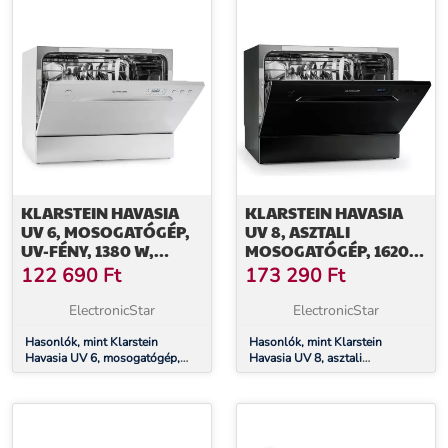
KLARSTEIN HAVASIA
KLARSTEIN HAVASIA
UV 6, MOSOGATÓGÉP,
UV 8, ASZTALI
UV-FÉNY, 1380 W,
MOSOGATÓGÉP, 1620
SZABADON ÁLLÓ
W, UV-FÉNY,
122 690
Ft
173 290
Ft
SZABADON ÁLLÓ /
BEÉPÍTHETŐ
ElectronicStar
ElectronicStar
Hasonlók, mint Klarstein
Hasonlók, mint Klarstein
Havasia UV 6, mosogatógép,
Havasia UV 8, asztali
UV-fény, 1380 W, szabadon álló
mosogatógép, 1620 W, UV-
fény, szabadon álló / beépíthető