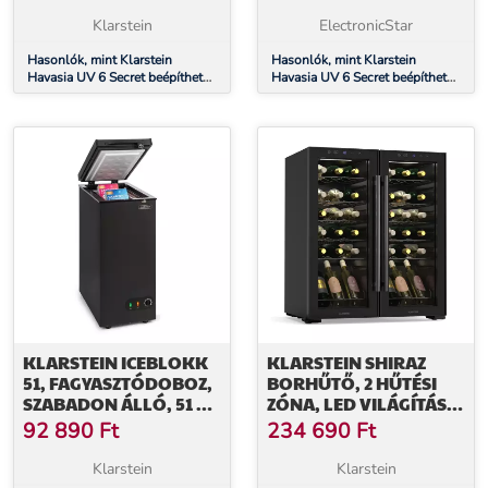
KOMPAKT, 6 KÉSZLET,
KOMPAKT, 6 KÉSZLET,
UV-LÁMPA, 6
UV-LÁMPA, 6
Klarstein
ElectronicStar
PROGRAM
PROGRAM
Hasonlók, mint Klarstein
Hasonlók, mint Klarstein
Havasia UV 6 Secret beépíthető
Havasia UV 6 Secret beépíthető
mosogatógép, kompakt, 6
mosogatógép, kompakt, 6
készlet, UV-Lámpa, 6 Program
készlet, UV-Lámpa, 6 Program
KLARSTEIN ICEBLOKK
KLARSTEIN SHIRAZ
51, FAGYASZTÓDOBOZ,
BORHŰTŐ, 2 HŰTÉSI
SZABADON ÁLLÓ, 51 L,
ZÓNA, LED VILÁGÍTÁS,
ZÁRHATÓ, E
ÉRINTÉSES VEZÉRLÉS,
92 890
Ft
234 690
Ft
ENERGIAHATÉKONYSÁGI
SZABADON ÁLLÓ
OSZTÁLY, FEKETE
Klarstein
Klarstein