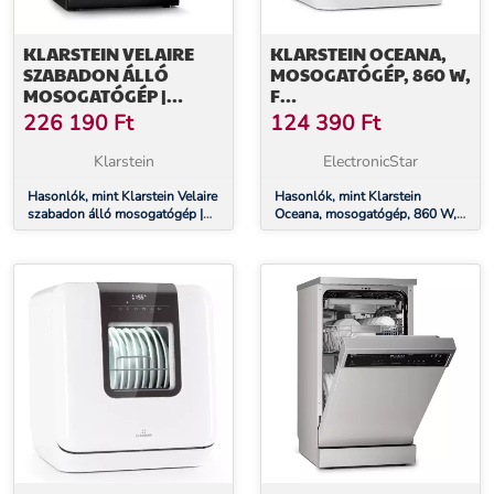
KLARSTEIN VELAIRE
KLARSTEIN OCEANA,
SZABADON ÁLLÓ
MOSOGATÓGÉP, 860 W,
MOSOGATÓGÉP |
F
MINIMALISTA,
ENERGIAHATÉKONYSÁGI
226 190
Ft
124 390
Ft
ELEGÁNS, NAGY
OSZTÁLY, SZABADON
TELJESÍTMÉNYŰ | EEC A |
ÁLLÓ, BEÉPÍTÉS
Klarstein
ElectronicStar
60 CM
NÉLKÜL, FEHÉR
Hasonlók, mint Klarstein Velaire
Hasonlók, mint Klarstein
szabadon álló mosogatógép |
Oceana, mosogatógép, 860 W,
Minimalista, elegáns, nagy
F energiahatékonysági osztály,
teljesítményű | EEC A | 60 cm
szabadon álló, beépítés nélkül,
fehér