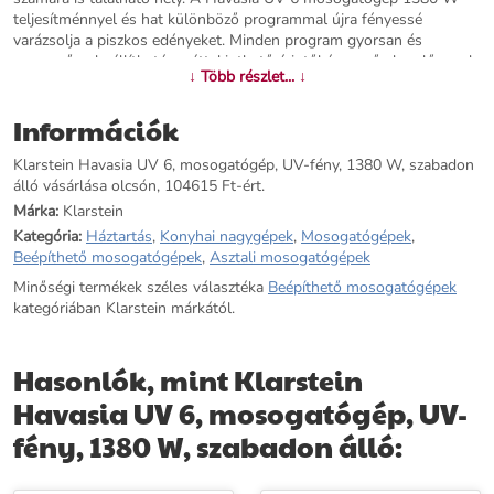
teljesítménnyel és hat különböző programmal újra fényessé
varázsolja a piszkos edényeket. Minden program gyorsan és
egyszerűen beállítható az áttekinthető érintőképernyős kezelőpanel
↓ Több részlet... ↓
segítségével. Automatikus ajtónyitással és beépített UV-fénnyel a
rendkívül hatékony mosáshoz, megbízhatóan megkönnyíti
Információk
mindennapjait. A beépített tartó a bor- vagy pezsgőspoharak
tisztítását is megkönnyíti. A Havasia UV 6 mosogatógép beépíthető
Klarstein Havasia UV 6, mosogatógép, UV-fény, 1380 W, szabadon
készülékként vagy asztali mosogatógépként is használható.
álló vásárlása olcsón, 104615 Ft-ért.
Márka:
Klarstein
További információk>>
Kategória:
Háztartás
,
Konyhai nagygépek
,
Mosogatógépek
,
Beépíthető mosogatógépek
,
Asztali mosogatógépek
Minőségi termékek széles választéka
Beépíthető mosogatógépek
kategóriában Klarstein márkától.
Hasonlók, mint Klarstein
Havasia UV 6, mosogatógép, UV-
fény, 1380 W, szabadon álló: