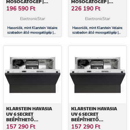
MOSOGATÓGÉP |
MOSOGATÓGÉP |
MINIMALISTA,
MINIMALISTA,
196 590
Ft
226 190
Ft
KOMPAKT, NAGY
ELEGÁNS, NAGY
TELJESÍTMÉNYŰ | EEC B |
TELJESÍTMÉNYŰ | EEC A |
ElectronicStar
ElectronicStar
45 CM
60 CM
Hasonlók, mint Klarstein Velaire
Hasonlók, mint Klarstein Velaire
szabadon álló mosogatógép |
szabadon álló mosogatógép |
Minimalista, kompakt, nagy
Minimalista, elegáns, nagy
teljesítményű | EEC B | 45 cm
teljesítményű | EEC A | 60 cm
KLARSTEIN HAVASIA
KLARSTEIN HAVASIA
UV 6 SECRET
UV 6 SECRET
BEÉPÍTHETŐ
BEÉPÍTHETŐ
MOSOGATÓGÉP,
MOSOGATÓGÉP,
157 290
Ft
157 290
Ft