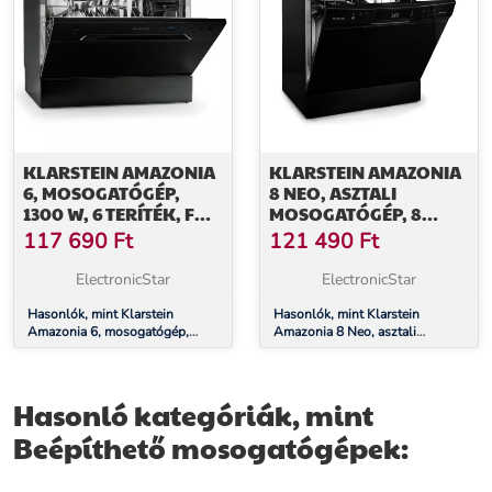
KLARSTEIN AMAZONIA
KLARSTEIN AMAZONIA
6, MOSOGATÓGÉP,
8 NEO, ASZTALI
1300 W, 6 TERÍTÉK, F
MOSOGATÓGÉP, 8
ENERGIAHATÉKONYSÁGI
PROGRAM, LED
117 690
Ft
121 490
Ft
OSZTÁLY, 49 DB,
KIJELZŐ, FEKETE
NYOMÓGOMBOS
ElectronicStar
ElectronicStar
VEZÉRLÉS
Hasonlók, mint Klarstein
Hasonlók, mint Klarstein
Amazonia 6, mosogatógép,
Amazonia 8 Neo, asztali
1300 W, 6 teríték, F
mosogatógép, 8 program, LED
energiahatékonysági osztály, 49
kijelző, fekete
dB, nyomógombos vezérlés
Hasonló kategóriák, mint
Beépíthető mosogatógépek: