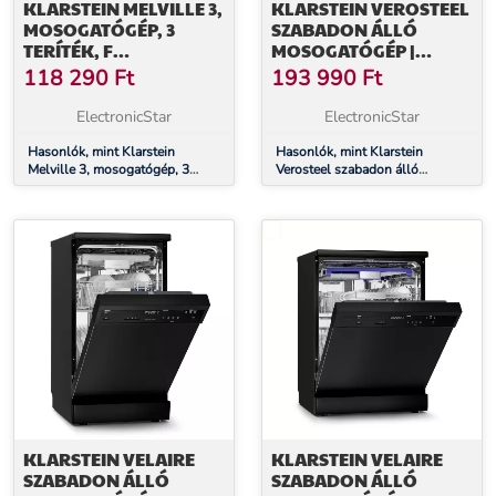
KLARSTEIN MELVILLE 3,
KLARSTEIN VEROSTEEL
MOSOGATÓGÉP, 3
SZABADON ÁLLÓ
TERÍTÉK, F
MOSOGATÓGÉP |
ENERGIAHATÉKONYSÁGI
MINIMALISTA,
118 290
Ft
193 990
Ft
OSZTÁLY, SZABADON
KOMPAKT, ELEGÁNS |
ÁLLÓ, TELEPÍTÉS
EEC B | 45 CM
ElectronicStar
ElectronicStar
NÉLKÜL
Hasonlók, mint Klarstein
Hasonlók, mint Klarstein
Melville 3, mosogatógép, 3
Verosteel szabadon álló
teríték, F energiahatékonysági
mosogatógép | Minimalista,
osztály, szabadon álló, telepítés
kompakt, elegáns | EEC B | 45
nélkül
cm
KLARSTEIN VELAIRE
KLARSTEIN VELAIRE
SZABADON ÁLLÓ
SZABADON ÁLLÓ