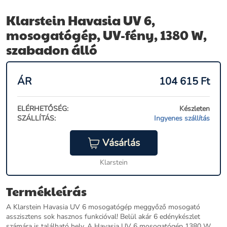
Klarstein Havasia UV 6,
mosogatógép, UV-fény, 1380 W,
szabadon álló
ÁR
104 615
Ft
ELÉRHETŐSÉG:
Készleten
SZÁLLÍTÁS:
Ingyenes szállítás
Vásárlás
Klarstein
Termékleírás
A Klarstein Havasia UV 6 mosogatógép meggyőző mosogató
asszisztens sok hasznos funkcióval! Belül akár 6 edénykészlet
számára is található hely. A Havasia UV 6 mosogatógép 1380 W