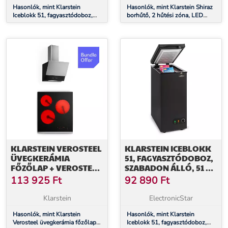
Hasonlók, mint Klarstein
Hasonlók, mint Klarstein Shiraz
Iceblokk 51, fagyasztódoboz,
borhűtő, 2 hűtési zóna, LED
szabadon álló, 51 l, zárható, E
világítás, érintéses vezérlés,
energiahatékonysági osztály,
szabadon álló
fekete
KLARSTEIN VEROSTEEL
KLARSTEIN ICEBLOKK
ÜVEGKERÁMIA
51, FAGYASZTÓDOBOZ,
FŐZŐLAP + VEROSTEEL
SZABADON ÁLLÓ, 51 L,
SZABADON ÁLLÓ
ZÁRHATÓ, E
113 925
Ft
92 890
Ft
PÁRAELSZÍVÓ | 45 CM
ENERGIAHATÉKONYSÁGI
OSZTÁLY, FEKETE
Klarstein
ElectronicStar
Hasonlók, mint Klarstein
Hasonlók, mint Klarstein
Verosteel üvegkerámia főzőlap +
Iceblokk 51, fagyasztódoboz,