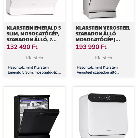
KLARSTEIN EMERALD 5
KLARSTEIN VEROSTEEL
SLIM, MOSOGATÓGÉP,
SZABADON ÁLLÓ
SZABADON ÁLLÓ, 7
MOSOGATÓGÉP |
PROGRAM,
MINIMALISTA,
132 490
Ft
193 990
Ft
ÉRINTÉSVEZÉRLÉS
KOMPAKT, ELEGÁNS |
EEC B | 45 CM
Klarstein
Klarstein
Hasonlók, mint Klarstein
Hasonlók, mint Klarstein
Emerald 5 Slim, mosogatógép,
Verosteel szabadon álló
szabadon álló, 7 program,
mosogatógép | Minimalista,
érintésvezérlés
kompakt, elegáns | EEC B | 45
cm