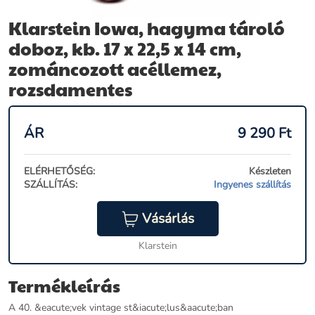
Klarstein Iowa, hagyma tároló
doboz, kb. 17 x 22,5 x 14 cm,
zománcozott acéllemez,
rozsdamentes
ÁR
9 290
Ft
ELÉRHETŐSÉG:
Készleten
SZÁLLÍTÁS:
Ingyenes szállítás
Vásárlás
Klarstein
Termékleírás
A 40. &eacute;vek vintage st&iacute;lus&aacute;ban