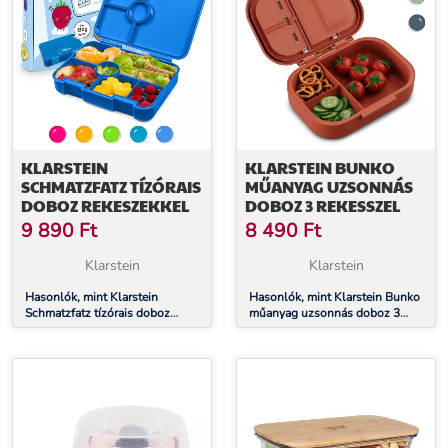
KLARSTEIN
KLARSTEIN BUNKO
SCHMATZFATZ TÍZÓRAIS
MŰANYAG UZSONNÁS
DOBOZ REKESZEKKEL
DOBOZ 3 REKESSZEL
9 890
Ft
8 490
Ft
Klarstein
Klarstein
Hasonlók, mint Klarstein
Hasonlók, mint Klarstein Bunko
Schmatzfatz tízórais doboz
műanyag uzsonnás doboz 3
rekeszekkel
rekesszel