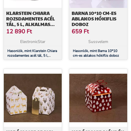
KLARSTEIN CHIARA
BARNA 10*10 CM-ES
ROZSDAMENTES ACÉL
ABLAKOS HÓKIFLIS
TÁL, 5 L, ALKALMAS
DOBOZ
MOSOGATÓGÉPBE,
12 890
Ft
659
Ft
ERGONOMIKUS
FOGANTYÚ,
ElectronicStar
Sussvelem
KOMPATIBILIS,
ROZSDAMENTES
Hasonlók, mint Klarstein Chiara
Hasonlók, mint Barna 10*10
rozsdamentes acél tál, 5 l,
cm-es ablakos hókiflis doboz
alkalmas mosogatógépbe,
ergonomikus fogantyú,
kompatibilis, rozsdamentes