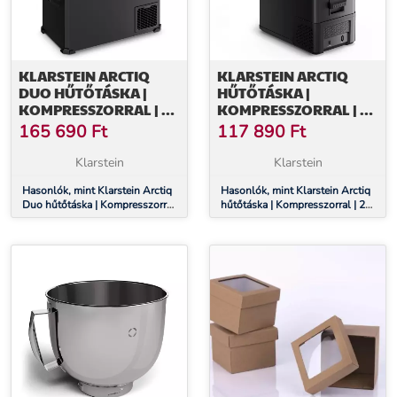
KLARSTEIN ARCTIQ
KLARSTEIN ARCTIQ
DUO HŰTŐTÁSKA |
HŰTŐTÁSKA |
KOMPRESSZORRAL | 43
KOMPRESSZORRAL | 27
LITER | 58 DOBOZ | -18-
LITER | 36 DOBOZ | -20
165 690
Ft
117 890
Ft
20 °C | FEKETE | 78 CM
ÉS 20 °C KÖZÖTT |
FEKETE | 60 CM
Klarstein
Klarstein
Hasonlók, mint Klarstein Arctiq
Hasonlók, mint Klarstein Arctiq
Duo hűtőtáska | Kompresszorral
hűtőtáska | Kompresszorral | 27
| 43 liter | 58 doboz | -18-20 °C |
liter | 36 doboz | -20 és 20 °C
Fekete | 78 cm
között | Fekete | 60 cm