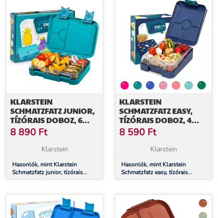
KLARSTEIN
KLARSTEIN
SCHMATZFATZ JUNIOR,
SCHMATZFATZ EASY,
TÍZÓRAIS DOBOZ, 6
TÍZÓRAIS DOBOZ, 4
REKESZ, 21,3 X 15 X 4,5
REKESZ, 18 X 15 X 5 CM
8 890
Ft
8 590
Ft
CM
Klarstein
Klarstein
Hasonlók, mint Klarstein
Hasonlók, mint Klarstein
Schmatzfatz junior, tízórais
Schmatzfatz easy, tízórais
doboz, 6 rekesz, 21,3 x 15 x 4,5
doboz, 4 rekesz, 18 x 15 x 5 cm
cm