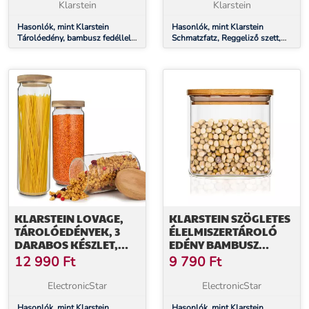
LÉGMENTESEN
SZOROS
Klarstein
Klarstein
ZÁRHATÓ
ZÁRÓRENDSZER, BPA-
Hasonlók, mint Klarstein
MENTES
Hasonlók, mint Klarstein
Tárolóedény, bambusz fedéllel,
Schmatzfatz, Reggeliző szett,
200 ml, egymásra helyezhető,
ebéddoboz és ivópalack, Tritan,
légmentesen zárható
szoros zárórendszer, BPA-
mentes
KLARSTEIN LOVAGE,
KLARSTEIN SZÖGLETES
TÁROLÓEDÉNYEK, 3
ÉLELMISZERTÁROLÓ
DARABOS KÉSZLET,
EDÉNY BAMBUSZ
0,75 / 1,1 / 1,5 L,
FEDÉLLEL, 10 × 10 × 10
12 990
Ft
9 790
Ft
BOROSZILIKÁT ÜVEG,
CM, 700 ML,
AKÁCFA FEDÉL,
LÉGMENTES, SZILIKON
ElectronicStar
ElectronicStar
SZILIKON
TÖMÍTÉSSEL
Hasonlók, mint Klarstein
Hasonlók, mint Klarstein