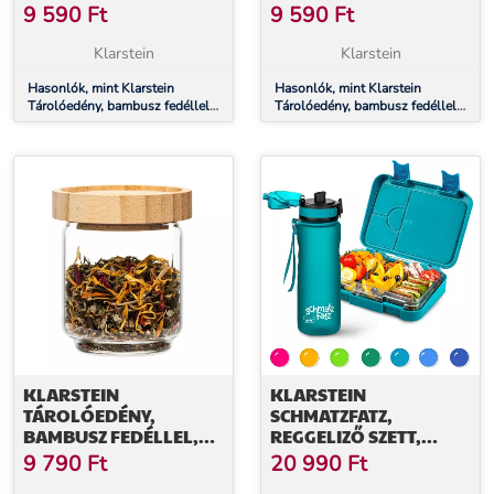
750 ML, EGYMÁSRA
800 ML, EGYMÁSRA
9 590
Ft
9 590
Ft
HELYEZHETŐ,
HELYEZHETŐ,
LÉGMENTESEN
LÉGMENTESEN
Klarstein
Klarstein
ZÁRHATÓ
ZÁRHATÓ
Hasonlók, mint Klarstein
Hasonlók, mint Klarstein
Tárolóedény, bambusz fedéllel,
Tárolóedény, bambusz fedéllel,
750 ml, egymásra helyezhető,
800 ml, egymásra helyezhető,
légmentesen zárható
légmentesen zárható
KLARSTEIN
KLARSTEIN
TÁROLÓEDÉNY,
SCHMATZFATZ,
BAMBUSZ FEDÉLLEL,
REGGELIZŐ SZETT,
200 ML, EGYMÁSRA
EBÉDDOBOZ ÉS
9 790
Ft
20 990
Ft
HELYEZHETŐ,
IVÓPALACK, TRITAN,