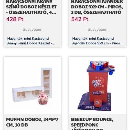
KARÁCSONYI ARANY
KARÁCSONYI AJÁNDÉK
SZÍNŰ DOBOZ KÉSZLET
DOBOZ 9X9 CM - PIROS,
- ÖSSZEHAJTHATÓ, 4
2 DB, ÖSSZEHAJTHATÓ
DB
428
Ft
542
Ft
Sussvelem
Sussvelem
Hasonlók, mint Karácsonyi
Hasonlók, mint Karácsonyi
Arany Színű Doboz Készlet -
Ajándék Doboz 9x9 cm - Piros,
Összehajtható, 4 db
2 db, Összehajtható
MUFFIN DOBOZ, 24*9*7
BEERCUP BOUNCE,
CM, 10 DB
SPEEDPONG