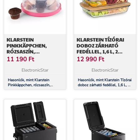
KLARSTEIN
KLARSTEIN TÍZÓRAI
PINKKÄPPCHEN,
DOBOZ ZÁRHATÓ
RÓZSASZÍN,
FEDÉLLEL, 1,6 L, 2
TORTABÚRA,
DARABOS KÉSZLET,
11 190
Ft
12 990
Ft
SÜTEMÉNYES DOBOZ,
HŐÁLLÓ, ÜVEG,
Ø26 CM
BAMBUSZ
ElectronicStar
ElectronicStar
Hasonlók, mint Klarstein
Hasonlók, mint Klarstein Tízórai
Pinkkäppchen, rózsaszín,
doboz zárható fedéllel, 1,6 L, 2
tortabúra, süteményes doboz,
darabos készlet, hőálló, üveg,
Ø26 cm
bambusz