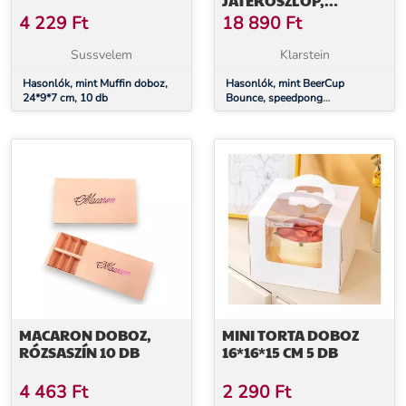
JÁTÉKOSZLOP,
KOMPAKT DOBOZ, 6
4 229
Ft
18 890
Ft
KÉK ÉS PIROS POHÁR,
MELLÉKELVE 2
Sussvelem
Klarstein
LABDÁCSKA
Hasonlók, mint Muffin doboz,
Hasonlók, mint BeerCup
24*9*7 cm, 10 db
Bounce, speedpong
játékoszlop, kompakt doboz, 6
kék és piros pohár, mellékelve 2
labdácska
MACARON DOBOZ,
MINI TORTA DOBOZ
RÓZSASZÍN 10 DB
16*16*15 CM 5 DB
4 463
Ft
2 290
Ft