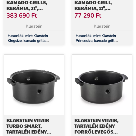
KAMADO GRILLS,
KAMADO GRILL,
KERÁMIA, 21",
KERÁMIA, 11",
FÜSTÖLÉS, LASSÚ
FÜSTÖLÉS, BBQ, LASSÚ
383 690
Ft
77 290
Ft
SÜTÉS, ROZSDAMENTES
SÜTÉS, FEKETE
ACÉL
Klarstein
Klarstein
Hasonlók, mint Klarstein
Hasonlók, mint Klarstein
KIngsize, kamado grills,
Princesize, kamado grill,
kerámia, 21", füstölés, lassú
kerámia, 11", füstölés, BBQ,
sütés, rozsdamentes acél
lassú sütés, fekete
KLARSTEIN VITAIR
KLARSTEIN VITAIR,
TURBO SMART,
TARTALÉK EDÉNY
TARTALÉK EDÉNY
FORRÓLEVEGŐS