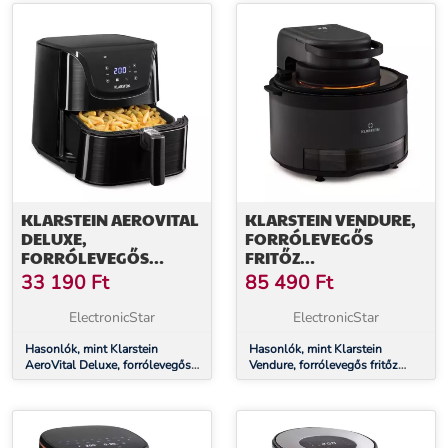
érintésvezérlés, fekete
KLARSTEIN AEROVITAL
KLARSTEIN VENDURE,
DELUXE,
FORRÓLEVEGŐS
FORRÓLEVEGŐS
FRITŐZ
FRITŐZ, 1700 W, 5,4 L,
GŐZFUNKCIÓVAL, 1250
33 190
Ft
85 490
Ft
ROZSDAMENTES ACÉL
W, 5 L, 6 PROGRAM
ElectronicStar
ElectronicStar
Hasonlók, mint Klarstein
Hasonlók, mint Klarstein
AeroVital Deluxe, forrólevegős
Vendure, forrólevegős fritőz
fritőz, 1700 W, 5,4 l,
gőzfunkcióval, 1250 W, 5 l, 6
rozsdamentes acél
program