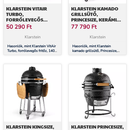
KLARSTEIN VITAIR
KLARSTEIN KAMADO
TURBO,
GRILLSÜTŐ,
FORRÓLEVEGŐS
PRINCESIZE, KERÁMIA,
FRITŐZ, 1400 W, 10 L,
11", FÜSTÖLÉS, BBQ,
50 290
Ft
77 790
Ft
SZÜRKE-FEKETE
LASSÚ SÜTÉS, PIROS
Klarstein
Klarstein
Hasonlók, mint Klarstein VitAir
Hasonlók, mint Klarstein
Turbo, forrólevegős fritőz, 1400
kamado grillsütő, Princesize,
W, 10 L, szürke-fekete
kerámia, 11", füstölés, BBQ,
lassú sütés, piros
KLARSTEIN KINGSIZE,
KLARSTEIN PRINCESIZE,