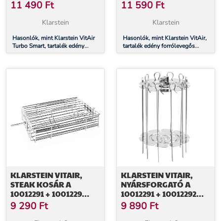
FORRÓLEVEGŐS
FRITŐZBE, ACÉL,
11 490
Ft
11 590
Ft
FRITŐZBE, ACÉL, CERA
CERAPLUS, 700G
PLUS, 750 G
Klarstein
Klarstein
Hasonlók, mint Klarstein VitAir
Hasonlók, mint Klarstein VitAir,
Turbo Smart, tartalék edény
tartalék edény forrólevegős
forrólevegős fritőzbe, acél, Cera
fritőzbe, acél, CeraPlus, 700g
Plus, 750 g
KLARSTEIN VITAIR,
KLARSTEIN VITAIR,
STEAK KOSÁR A
NYÁRSFORGATÓ A
10012291 + 1001229
10012291 + 10012292
SZÁMÁRA
SZÁMÁRA
9 290
Ft
9 890
Ft