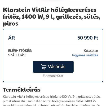
Klarstein VitAir hőlégkeveréses
fritőz, 1400 W, 9 l, grillezés, sütés,
piros
ÁR
50 990
Ft
ELÉRHETŐSÉG:
Készleten
SZÁLLÍTÁS:
Ingyenes szállítás
Vásárlás
ElectronicStar
Termékleírás
Klarstein VitAir hőlégkeveréses fritőz, 1400 W, 9 l, grillezés, sütés,
pirosFuturisztikusan hat&oacute; hőlégkeveréses fritőz 1400 W
teljes&iacute;tménnyel, halogén infravörös hev&iacute;tőtesttel és