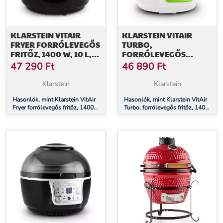
KLARSTEIN VITAIR
KLARSTEIN VITAIR
FRYER FORRÓLEVEGŐS
TURBO,
FRITŐZ, 1400 W, 10 L,
FORRÓLEVEGŐS
FEKETE
FRITŐZ, 1400 W, 10 L,
47 290
Ft
46 890
Ft
ZÖLD-FEHÉR
Klarstein
Klarstein
Hasonlók, mint Klarstein VitAir
Hasonlók, mint Klarstein VitAir
Fryer forrólevegős fritőz, 1400
Turbo, forrólevegős fritőz, 1400
W, 10 l, fekete
W, 10 l, zöld-fehér