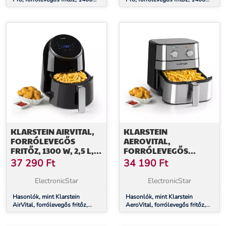
W, 2,8 l, 8 program, időzítő,
W, 3,5 l, 8 program, időzítő
rozsdamentes acél
KLARSTEIN AIRVITAL,
KLARSTEIN
FORRÓLEVEGŐS
AEROVITAL,
FRITŐZ, 1300 W, 2,5 L,
FORRÓLEVEGŐS
CERAPLUS
FRITŐZ, 1700 W, 5.4 L,
37 290
Ft
34 190
Ft
TAPADÁSMENTES
ROZSDAMENTES ACÉL,
FELÜLET,
EZÜST
ElectronicStar
ElectronicStar
ÉRINTÉSVEZÉRLÉS,
FEKETE
Hasonlók, mint Klarstein
Hasonlók, mint Klarstein
AirVital, forrólevegős fritőz,
AeroVital, forrólevegős fritőz,
1300 W, 2,5 l, CeraPlus
1700 W, 5.4 l, rozsdamentes
tapadásmentes felület,
acél, ezüst