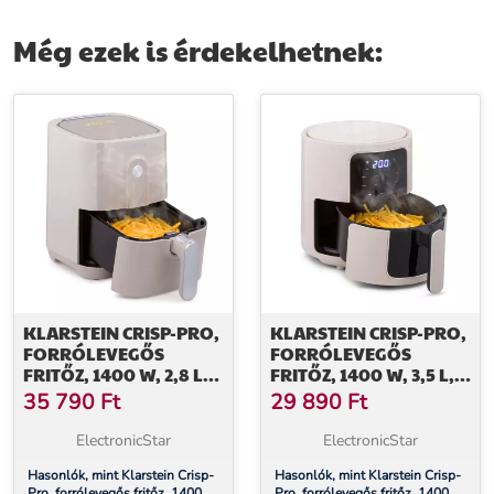
tapadásmentes felület,
acél, ezüst
érintésvezérlés, fekete
Még ezek is érdekelhetnek:
KLARSTEIN CRISP-PRO,
KLARSTEIN CRISP-PRO,
FORRÓLEVEGŐS
FORRÓLEVEGŐS
FRITŐZ, 1400 W, 2,8 L, 8
FRITŐZ, 1400 W, 3,5 L, 8
PROGRAM, IDŐZÍTŐ,
PROGRAM, IDŐZÍTŐ
35 790
Ft
29 890
Ft
ROZSDAMENTES ACÉL
ElectronicStar
ElectronicStar
Hasonlók, mint Klarstein Crisp-
Hasonlók, mint Klarstein Crisp-
Pro, forrólevegős fritőz, 1400
Pro, forrólevegős fritőz, 1400