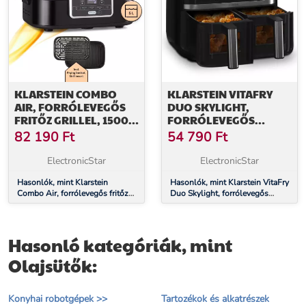
KLARSTEIN COMBO
KLARSTEIN VITAFRY
AIR, FORRÓLEVEGŐS
DUO SKYLIGHT,
FRITŐZ GRILLEL, 1500
FORRÓLEVEGŐS
W, 4,5 L GRILLKOSÁR,
FRITŐZ, 2850 W, 7,6 L, 2
82 190
Ft
54 790
Ft
2,5 L SÜTŐKOSÁR, 5
FŐZŐZÓNA, 6
PROGRAM
PROGRAM
ElectronicStar
ElectronicStar
Hasonlók, mint Klarstein
Hasonlók, mint Klarstein VitaFry
Combo Air, forrólevegős fritőz
Duo Skylight, forrólevegős
grillel, 1500 W, 4,5 l grillkosár,
fritőz, 2850 W, 7,6 l, 2
2,5 l sütőkosár, 5 program
főzőzóna, 6 program
Hasonló kategóriák, mint
Olajsütők:
Konyhai robotgépek >>
Tartozékok és alkatrészek