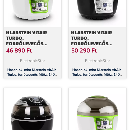
KLARSTEIN VITAIR
KLARSTEIN VITAIR
TURBO,
TURBO,
FORRÓLEVEGŐS
FORRÓLEVEGŐS
FRITŐZ, 1400 W, 9 L,
FRITŐZ, 1400 W, 9 L,
46 890
Ft
50 290
Ft
ZÖLD-FEHÉR
SZÜRKE-FEKETE
ElectronicStar
ElectronicStar
Hasonlók, mint Klarstein VitAir
Hasonlók, mint Klarstein VitAir
Turbo, forrólevegős fritőz, 1400
Turbo, forrólevegős fritőz, 1400
W, 9 l, zöld-fehér
W, 9 l, szürke-fekete