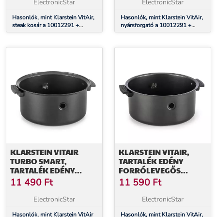
ElectronicStar
ElectronicStar
Hasonlók, mint Klarstein VitAir,
Hasonlók, mint Klarstein VitAir,
steak kosár a 10012291 +
nyársforgató a 10012291 +
1001229 számára
10012292 számára
KLARSTEIN VITAIR
KLARSTEIN VITAIR,
TURBO SMART,
TARTALÉK EDÉNY
TARTALÉK EDÉNY
FORRÓLEVEGŐS
FORRÓLEVEGŐS
FRITŐZBE, ACÉL,
11 490
Ft
11 590
Ft
FRITŐZBE, ACÉL, CERA
CERAPLUS, 700G
PLUS, 750 G
ElectronicStar
ElectronicStar
Hasonlók, mint Klarstein VitAir
Hasonlók, mint Klarstein VitAir,