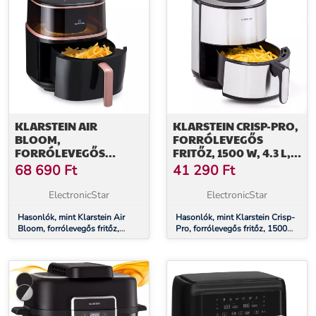
KLARSTEIN AIR
KLARSTEIN CRISP-PRO,
BLOOM,
FORRÓLEVEGŐS
FORRÓLEVEGŐS
FRITŐZ, 1500 W, 4.3 L,
FRITŐZ, 1500 W, 7,5 L,
ROZSDAMENTES ACÉL
68 690
Ft
41 290
Ft
16 PROGRAM, GŐZÖLŐ
FUNKCIÓVAL
ElectronicStar
ElectronicStar
Hasonlók, mint Klarstein Air
Hasonlók, mint Klarstein Crisp-
Bloom, forrólevegős fritőz,
Pro, forrólevegős fritőz, 1500
1500 W, 7,5 l, 16 program,
W, 4.3 l, rozsdamentes acél
gőzölő funkcióval