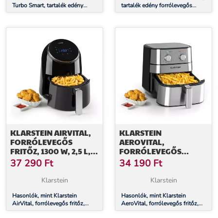
Turbo Smart, tartalék edény
tartalék edény forrólevegős
forrólevegős fritőzbe, acél, Cera
fritőzbe, acél, CeraPlus, 700g
Plus, 750 g
KLARSTEIN AIRVITAL,
KLARSTEIN
FORRÓLEVEGŐS
AEROVITAL,
FRITŐZ, 1300 W, 2,5 L,
FORRÓLEVEGŐS
CERAPLUS
FRITŐZ, 1700 W, 5.4 L,
37 290
Ft
34 190
Ft
TAPADÁSMENTES
ROZSDAMENTES ACÉL,
FELÜLET,
EZÜST
Klarstein
Klarstein
ÉRINTÉSVEZÉRLÉS,
FEKETE
Hasonlók, mint Klarstein
Hasonlók, mint Klarstein
AirVital, forrólevegős fritőz,
AeroVital, forrólevegős fritőz,
1300 W, 2,5 l, CeraPlus
1700 W, 5.4 l, rozsdamentes