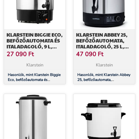
KLARSTEIN BIGGIE ECO,
KLARSTEIN ABBEY 25,
BEFŐZŐAUTOMATA ÉS
BEFŐZŐAUTOMATA,
ITALADAGOLÓ, 9 L,
ITALADAGOLÓ, 25 L,
1000 W, 30–100 ° C,
100 °C, 180 PERC,
27 090
Ft
47 090
Ft
CSAP
ROZSDAMENTES ACÉL
Klarstein
Klarstein
Hasonlók, mint Klarstein Biggie
Hasonlók, mint Klarstein Abbey
Eco, befőzőautomata és
25, befőzőautomata,
italadagoló, 9 l, 1000 W, 30–
italadagoló, 25 l, 100 °C, 180
100 ° C, csap
perc, rozsdamentes acél