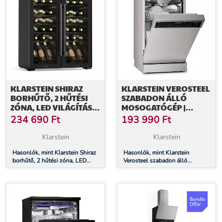
KLARSTEIN SHIRAZ
KLARSTEIN VEROSTEEL
BORHŰTŐ, 2 HŰTÉSI
SZABADON ÁLLÓ
ZÓNA, LED VILÁGÍTÁS,
MOSOGATÓGÉP |
ÉRINTÉSES VEZÉRLÉS,
MINIMALISTA,
234 690
Ft
193 990
Ft
SZABADON ÁLLÓ
KOMPAKT, ELEGÁNS |
EEC B | 45 CM
Klarstein
Klarstein
Hasonlók, mint Klarstein Shiraz
Hasonlók, mint Klarstein
borhűtő, 2 hűtési zóna, LED
Verosteel szabadon álló
világítás, érintéses vezérlés,
mosogatógép | Minimalista,
szabadon álló
kompakt, elegáns | EEC B | 45
cm