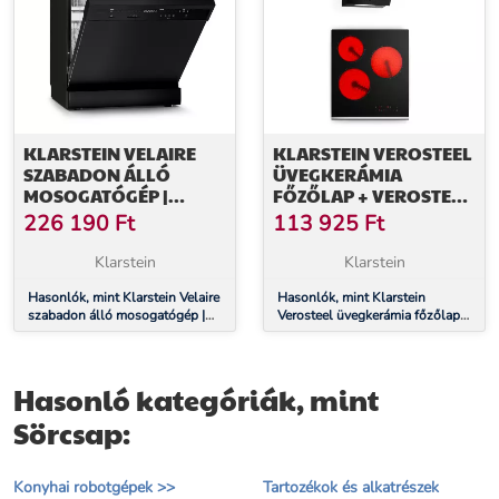
KLARSTEIN VELAIRE
KLARSTEIN VEROSTEEL
SZABADON ÁLLÓ
ÜVEGKERÁMIA
MOSOGATÓGÉP |
FŐZŐLAP + VEROSTEEL
MINIMALISTA,
SZABADON ÁLLÓ
226 190
Ft
113 925
Ft
ELEGÁNS, NAGY
PÁRAELSZÍVÓ | 45 CM
TELJESÍTMÉNYŰ | EEC A |
Klarstein
Klarstein
60 CM
Hasonlók, mint Klarstein Velaire
Hasonlók, mint Klarstein
szabadon álló mosogatógép |
Verosteel üvegkerámia főzőlap +
Minimalista, elegáns, nagy
Verosteel szabadon álló
teljesítményű | EEC A | 60 cm
páraelszívó | 45 cm
Hasonló kategóriák, mint
Sörcsap:
Konyhai robotgépek >>
Tartozékok és alkatrészek