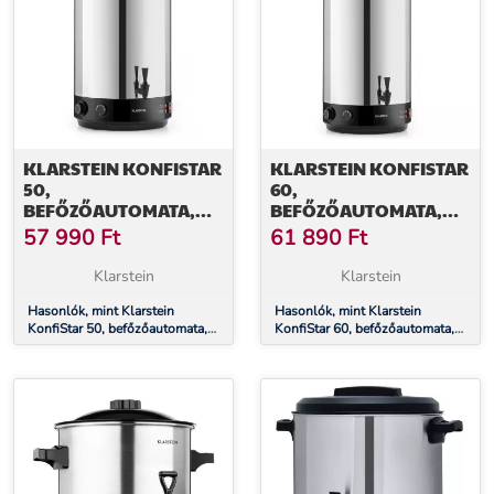
KLARSTEIN KONFISTAR
KLARSTEIN KONFISTAR
50,
60,
BEFŐZŐAUTOMATA,
BEFŐZŐAUTOMATA,
ITALADAGOLÓ, 50 L,
ITALADAGOLÓ, 60 L,
57 990
Ft
61 890
Ft
100 °C, 120 PERC,
2500 W, 100 °C, 120
ROZSDAMENTES ACÉL
PERC, ROZSDAMENTES
Klarstein
Klarstein
ACÉL
Hasonlók, mint Klarstein
Hasonlók, mint Klarstein
KonfiStar 50, befőzőautomata,
KonfiStar 60, befőzőautomata,
italadagoló, 50 l, 100 °C, 120
italadagoló, 60 l, 2500 W, 100
perc, rozsdamentes acél
°C, 120 perc, rozsdamentes acél