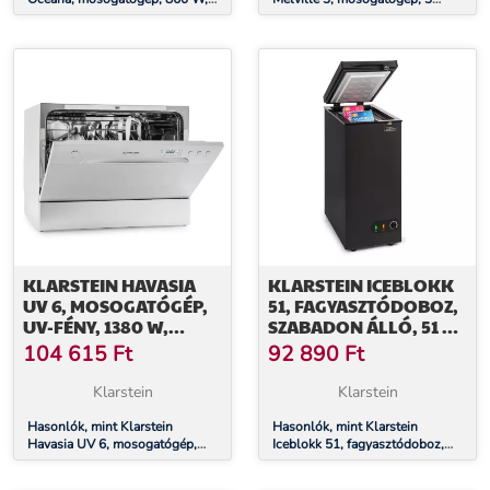
F energiahatékonysági osztály,
teríték, F energiahatékonysági
szabadon álló, beépítés nélkül,
osztály, szabadon álló, telepítés
fehér
nélkül
KLARSTEIN HAVASIA
KLARSTEIN ICEBLOKK
UV 6, MOSOGATÓGÉP,
51, FAGYASZTÓDOBOZ,
UV-FÉNY, 1380 W,
SZABADON ÁLLÓ, 51 L,
SZABADON ÁLLÓ
ZÁRHATÓ, E
104 615
Ft
92 890
Ft
ENERGIAHATÉKONYSÁGI
OSZTÁLY, FEKETE
Klarstein
Klarstein
Hasonlók, mint Klarstein
Hasonlók, mint Klarstein
Havasia UV 6, mosogatógép,
Iceblokk 51, fagyasztódoboz,
UV-fény, 1380 W, szabadon álló
szabadon álló, 51 l, zárható, E
energiahatékonysági osztály,