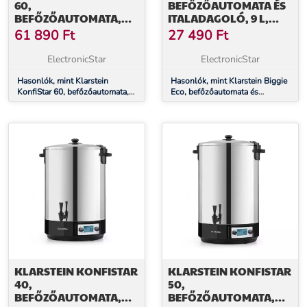
60,
BEFŐZŐAUTOMATA ÉS
BEFŐZŐAUTOMATA,
ITALADAGOLÓ, 9 L,
ITALADAGOLÓ, 60 L,
1000 W, 30–100 ° C,
61 890
Ft
27 490
Ft
2500 W, 100 °C, 120
CSAP
PERC, ROZSDAMENTES
ElectronicStar
ElectronicStar
ACÉL
Hasonlók, mint Klarstein
Hasonlók, mint Klarstein Biggie
KonfiStar 60, befőzőautomata,
Eco, befőzőautomata és
italadagoló, 60 l, 2500 W, 100
italadagoló, 9 l, 1000 W, 30–
°C, 120 perc, rozsdamentes acél
100 ° C, csap
KLARSTEIN KONFISTAR
KLARSTEIN KONFISTAR
40,
50,
BEFŐZŐAUTOMATA,
BEFŐZŐAUTOMATA,