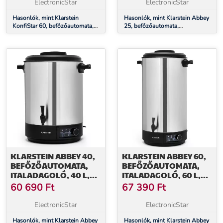
PERC, DIGITÁLIS
ElectronicStar
ElectronicStar
Hasonlók, mint Klarstein
Hasonlók, mint Klarstein Abbey
KonfiStar 60, befőzőautomata,
25, befőzőautomata,
italadagoló, 60 l, 2500 W, 100
italadagoló, 25 l, 100 °C, 180
°C, 180 perc, digitális
perc, rozsdamentes acél
KLARSTEIN ABBEY 40,
KLARSTEIN ABBEY 60,
BEFŐZŐAUTOMATA,
BEFŐZŐAUTOMATA,
ITALADAGOLÓ, 40 L,
ITALADAGOLÓ, 60 L,
100 °C, 180 PERC,
100 °C, 180 PERC,
60 690
Ft
67 390
Ft
ROZSDAMENTES ACÉL
ROZSDAMENTES ACÉL
ElectronicStar
ElectronicStar
Hasonlók, mint Klarstein Abbey
Hasonlók, mint Klarstein Abbey