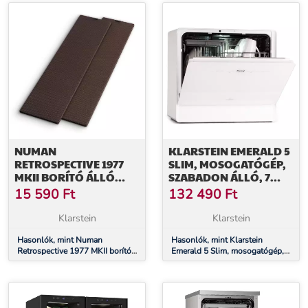
fekete
NUMAN
KLARSTEIN EMERALD 5
RETROSPECTIVE 1977
SLIM, MOSOGATÓGÉP,
MKII BORÍTÓ ÁLLÓ
SZABADON ÁLLÓ, 7
HANGFALRA, PÁR,
PROGRAM,
15 590
Ft
132 490
Ft
FEKETE-BARNA
ÉRINTÉSVEZÉRLÉS
Klarstein
Klarstein
Hasonlók, mint Numan
Hasonlók, mint Klarstein
Retrospective 1977 MKII borító
Emerald 5 Slim, mosogatógép,
álló hangfalra, pár, fekete-barna
szabadon álló, 7 program,
érintésvezérlés