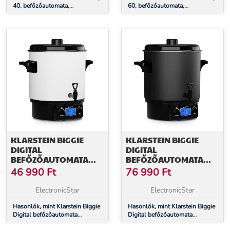
40, befőzőautomata,
60, befőzőautomata,
italadagoló, 40 l, 100 °C, 180
italadagoló, 60 l, 100 °C, 180
perc, rozsdamentes acél
perc, rozsdamentes acél
KLARSTEIN BIGGIE
KLARSTEIN BIGGIE
DIGITAL
DIGITAL
BEFŐZŐAUTOMATA
BEFŐZŐAUTOMATA
ITALADAGOLÓ
ITALADAGOLÓ
46 990
Ft
76 990
Ft
ELEKTROMOS 27L 1800
ELEKTROMOS 27L 2000
W ROZSDAMENTES
W ROZSDAMENTES
ElectronicStar
ElectronicStar
ACÉL
ACÉL
Hasonlók, mint Klarstein Biggie
Hasonlók, mint Klarstein Biggie
Digital befőzőautomata
Digital befőzőautomata
italadagoló elektromos 27L
italadagoló elektromos 27L