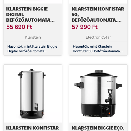
KLARSTEIN BIGGIE
KLARSTEIN KONFISTAR
DIGITAL
50,
BEFŐZŐAUTOMATA
BEFŐZŐAUTOMATA,
ITALADAGOLÓ
ITALADAGOLÓ, 50 L,
55 690
Ft
57 990
Ft
ELEKTROMOS 27L 2000
100 °C, 120 PERC,
W ROZSDAMENTES
ROZSDAMENTES ACÉL
Klarstein
ElectronicStar
ACÉL
Hasonlók, mint Klarstein Biggie
Hasonlók, mint Klarstein
Digital befőzőautomata
KonfiStar 50, befőzőautomata,
italadagoló elektromos 27L
italadagoló, 50 l, 100 °C, 120
2000 W rozsdamentes acél
perc, rozsdamentes acél
KLARSTEIN KONFISTAR
KLARSTEIN BIGGIE ECO,