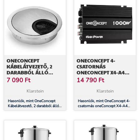
ONECONCEPT
ONECONCEPT 4-
KÁBELÁTVEZETŐ, 2
CSATORNÁS
DARABBÓL ÁLLÓ
ONECONCEPT X4-A4
KÉSZLET, 60 MM, FÉM,
ERŐSÍTŐ, 600 W,
7 090
Ft
14 790
Ft
SÖRTÉS TÖMÍTÉS
FEKETE
Klarstein
Klarstein
Hasonlók, mint OneConcept
Hasonlók, mint OneConcept 4-
Kábelátvezető, 2 darabból álló
csatornás oneConcept X4-A4
készlet, 60 mm, fém, sörtés
erősítő, 600 W, fekete
tömítés