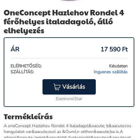
OneConcept Hazlehov Rondel 4
férőhelyes italadagoló, álló
elhelyezés
ÁR
17 590
Ft
ELÉRHETŐSÉG:
Készleten
SZÁLLÍTÁS:
Ingyenes szállítás
Vásárlás
ElectronicStar
Termékleírás
A oneConcept Hazlehov Rondel 4 italadagol&oacute; b&aacute;ros
hangulatot var&aacute;zsol az &Ouml;n otthon&aacute;ba is.A
adagol&oacute; legink&aacute;bb funkcionalit&aacute;s&aacute;val