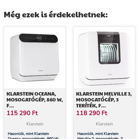
1800 W rozsdamentes acél
2000 W rozsdamentes acél
Még ezek is érdekelhetnek:
KLARSTEIN OCEANA,
KLARSTEIN MELVILLE 3,
MOSOGATÓGÉP, 860 W,
MOSOGATÓGÉP, 3
F
TERÍTÉK, F
ENERGIAHATÉKONYSÁGI
ENERGIAHATÉKONYSÁGI
115 290
Ft
118 290
Ft
OSZTÁLY, SZABADON
OSZTÁLY, SZABADON
ÁLLÓ, BEÉPÍTÉS
ÁLLÓ, TELEPÍTÉS
Klarstein
Klarstein
NÉLKÜL, FEHÉR
NÉLKÜL
Hasonlók, mint Klarstein
Hasonlók, mint Klarstein
Oceana, mosogatógép, 860 W,
Melville 3, mosogatógép, 3