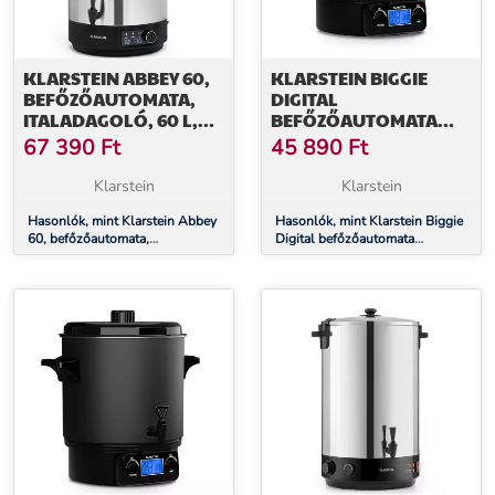
KLARSTEIN ABBEY 60,
KLARSTEIN BIGGIE
BEFŐZŐAUTOMATA,
DIGITAL
ITALADAGOLÓ, 60 L,
BEFŐZŐAUTOMATA
100 °C, 180 PERC,
ITALADAGOLÓ
67 390
Ft
45 890
Ft
ROZSDAMENTES ACÉL
ELEKTROMOS 27L 1800
W ROZSDAMENTES
Klarstein
Klarstein
ACÉL
Hasonlók, mint Klarstein Abbey
Hasonlók, mint Klarstein Biggie
60, befőzőautomata,
Digital befőzőautomata
italadagoló, 60 l, 100 °C, 180
italadagoló elektromos 27L
perc, rozsdamentes acél
1800 W rozsdamentes acél