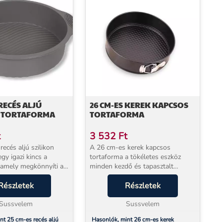
 RECÉS ALJÚ
26 CM-ES KEREK KAPCSOS
N TORTAFORMA
TORTAFORMA
t
3 532
Ft
ecés aljú szilikon
A 26 cm-es kerek kapcsos
gy igazi kincs a
tortaforma a tökéletes eszköz
amely megkönnyíti a
minden kezdő és tapasztalt
hetővé teszi, hogy
cukrász számára. Ha eddig mindig
esszerteket készíts.
Részletek
nehézségeid voltak a torták
Részletek
zdöttél a torták
formázásával, akkor most itt a
l, mo...
Sussvelem
lehetőség, hogy egy igazán...
Sussvelem
nt 25 cm-es recés aljú
Hasonlók, mint 26 cm-es kerek