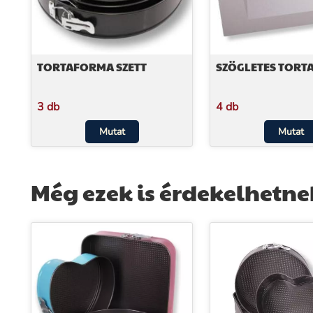
TORTAFORMA SZETT
SZÖGLETES TOR
3 db
4 db
Mutat
Mutat
Még ezek is érdekelhetne