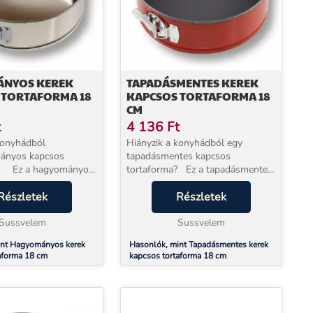
NYOS KEREK
TAPADÁSMENTES KEREK
 TORTAFORMA 18
KAPCSOS TORTAFORMA 18
CM
t
4 136
Ft
konyhádból
Hiányzik a konyhádból egy
ányos kapcsos
tapadásmentes kapcsos
? Ez a hagyományos
tortaforma? Ez a tapadásmentes
őjű tortaforma kitűnő
18 cm átmérőjű tortaforma kitűnő
esz számodra, mert
Részletek
választás lesz számodra,
Részletek
telű, így igazán
mert kapcsos kivitelű, így igazán
sználata. Seg...
Sussvelem
könnyű a használata. Tapa...
Sussvelem
int Hagyományos kerek
Hasonlók, mint Tapadásmentes kerek
aforma 18 cm
kapcsos tortaforma 18 cm