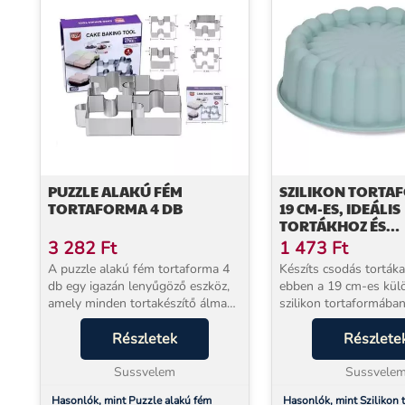
PUZZLE ALAKÚ FÉM
SZILIKON TORTA
TORTAFORMA 4 DB
19 CM-ES, IDEÁLIS
TORTÁKHOZ ÉS
SÜTEMÉNYEKHEZ
3 282
Ft
1 473
Ft
A puzzle alakú fém tortaforma 4
Készíts csodás torták
db egy igazán lenyűgöző eszköz,
ebben a 19 cm-es kül
amely minden tortakészítő álma
szilikon tortaformában
lehet! Ezzel a formakészlettel
a szilikon tortaforma 
nemcsak a süteményeket, hanem
Részletek
segítséged lesz a kon
Részlete
az ünnepeket is különlegessé
Rugalmas, magas min
teheted. A négy...
Sussvelem
szilikon anyagának
Sussvele
köszönhetően...
Hasonlók, mint Puzzle alakú fém
Hasonlók, mint Szilikon 