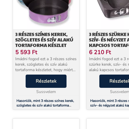
3 RÉSZES SZÍNES KEREK,
3 RÉSZES SZÜRKE 
SZÖGLETES ÉS SZÍV ALAKÚ
SZÍV- ÉS NÉGYZET
TORTAFORMA KÉSZLET
KAPCSOS TORTA
KÉSZLET
5 593
Ft
6 210
Ft
Imádni fogod ezt a 3 részes színes
Imádni fogod ezt a 3 
kerek, szögletes és szív alakú
szürke kerek, szív- és
tortaforma készletet, hogy miért?
alakú kapcsos tortafo
Mert Praktikus segítséged lesz a
készletet. Hogy miért? Mert
sütés során amikor nem
Részletek
praktikus segítséged l
Részlete
használod egymásba helyezve
során, amikor nem használod
tárolh...
Sussvelem
egymásba he...
Sussvele
Hasonlók, mint 3 részes színes kerek,
Hasonlók, mint 3 részes 
szögletes és szív alakú tortaforma
szív- és négyzet alakú k
készlet
tortaforma készlet