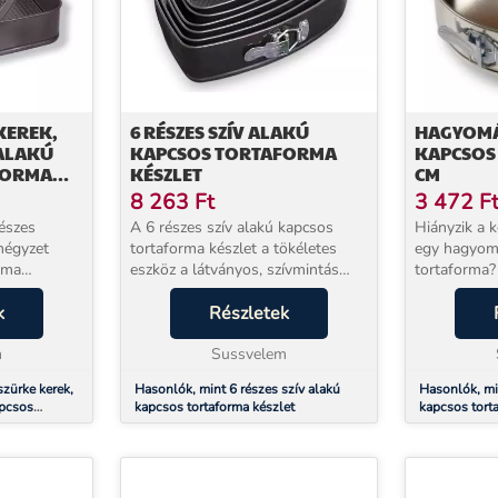
KEREK,
6 RÉSZES SZÍV ALAKÚ
HAGYOMÁ
 ALAKÚ
KAPCSOS TORTAFORMA
KAPCSOS
FORMA
KÉSZLET
CM
8 263
Ft
3 472
F
részes
A 6 részes szív alakú kapcsos
Hiányzik a 
 négyzet
tortaforma készlet a tökéletes
egy hagyom
rma
eszköz a látványos, szívmintás
tortaforma
torták készítéséhez. Ha szereted a
18 cm átmér
esz a sütés
k
kreatív sütést, akkor ez a készlet
Részletek
választás l
igazi segítséged lesz. A készlet 6
kapcsos kivi
m
kül...
Sussvelem
könnyű a ha
szürke kerek,
Hasonlók, mint 6 részes szív alakú
Hasonlók, m
apcsos
kapcsos tortaforma készlet
kapcsos tort