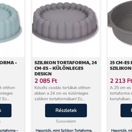
FORMA –
SZILIKON TORTAFORMA, 24
25 CM-ES
CM-ES – KÜLÖNLEGES
SZILIKO
DESIGN
2 085
Ft
2 213
F
at otthon
Készíts csodás tortákat otthon
A 25 cm-es r
önleges
ebben a 24 cm-es különleges
tortaforma e
! Ez
szilikon tortaformában! Ez
konyhában, 
remek
a szilikon tortaforma remek
sütést és le
yhában:
k
segítséged lesz a konyhában:
Részletek
lenyűgöző d
őségű
Rugalmas, magas minőségű
Ha eddig kü
m
szilikon anyagának köszönh...
Sussvelem
elkészítéséve
tortaforma –
Hasonlók, mint Szilikon Tortaforma,
Hasonlók, mi