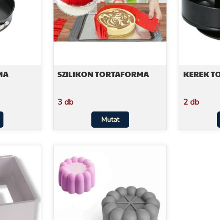
MA
SZILIKON TORTAFORMA
KEREK T
3 db
2 db
Mutat