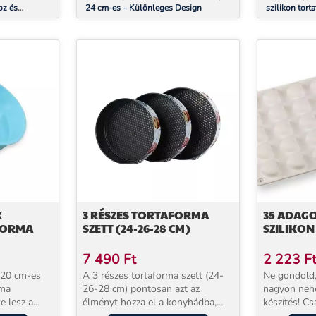
oz és
24 cm-es – Különleges Design
szilikon tort
K
3 RÉSZES TORTAFORMA
35 ADAGO
FORMA
SZETT (24-26-28 CM)
SZILIKO
7 490
Ft
2 223
F
6*20 cm-es
A 3 részes tortaforma szett (24-
Ne gondold
rma
26-28 cm) pontosan azt az
nagyon neh
e lesz a
élményt hozza el a konyhádba,
készítés! Cs
tikus,
amitől a sütés nem kötelezettség,
és némi idő