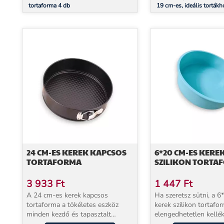
tortaforma 4 db
19 cm-es, ideális tortákh
süteményekhez
24 CM-ES KEREK KAPCSOS
6*20 CM-ES KERE
TORTAFORMA
SZILIKON TORTA
3 933
Ft
1 447
Ft
A 24 cm-es kerek kapcsos
Ha szeretsz sütni, a 
tortaforma a tökéletes eszköz
kerek szilikon tortafo
minden kezdő és tapasztalt
elengedhetetlen kellék
cukrász számára. Ha eddig mindig
konyhádnak! Ez a prak