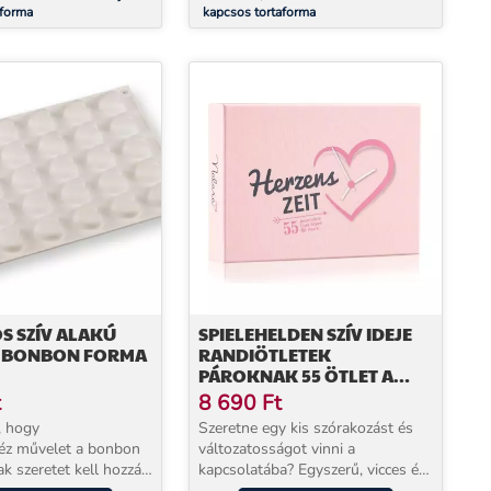
aforma
kapcsos tortaforma
S SZÍV ALAKÚ
SPIELEHELDEN SZÍV IDEJE
N BONBON FORMA
RANDIÖTLETEK
PÁROKNAK 55 ÖTLET A
TÖBB KÖZÖSEN TÖLTÖTT
t
8 690
Ft
IDŐHÖZ
, hogy
Szeretne egy kis szórakozást és
éz művelet a bonbon
változatosságot vinni a
ak szeretet kell hozzá
kapcsolatába? Egyszerű, vicces és
, a többi könnyen
romantikus megoldás érkezik: