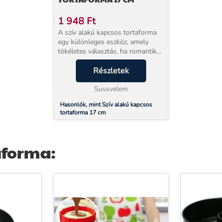
1 948
Ft
A szív alakú kapcsos tortaforma
egy különleges eszköz, amely
tökéletes választás, ha romantikus
süteményekkel szeretnéd
elkápráztatni szeretteidet. Ez a
Részletek
tortaforma nemcsak a különleges
megjelenésével,...
Sussvelem
Hasonlók, mint Szív alakú kapcsos
tortaforma 17 cm
aforma: