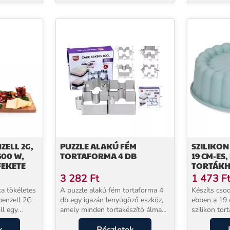
hagyományos
ZELL 2G,
PUZZLE ALAKÚ FÉM
SZILIKO
600 W,
TORTAFORMA 4 DB
19 CM-ES,
FEKETE
TORTÁKH
SÜTEMÉN
3 282
Ft
1 473
F
a tökéletes
A puzzle alakú fém tortaforma 4
Készíts cso
ppenzell 2G
db egy igazán lenyűgöző eszköz,
ebben a 19 
ll egy
amely minden tortakészítő álma
szilikon tor
eres raclette
lehet! Ezzel a formakészlettel
a szilikon 
nemcsak a süteményeket, hanem
segítséged 