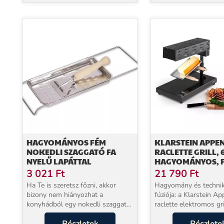
készlet
HAGYOMÁNYOS FÉM
KLARSTEIN APPEN
NOKEDLI SZAGGATÓ FA
RACLETTE GRILL, 
NYELŰ LAPÁTTAL
HAGYOMÁNYOS, 
3 021
Ft
21 790
Ft
Ha Te is szeretsz főzni, akkor
Hagyomány és technik
bizony nem hiányozhat a
fúziója: a Klarstein A
konyhádból egy nokedli szaggató.
raclette elektromos gri
Ez a Hagyományos fém nokedli
tökéletes partner a sik
szaggató fa nyelű lapáttal a
esthez barátainkkal,