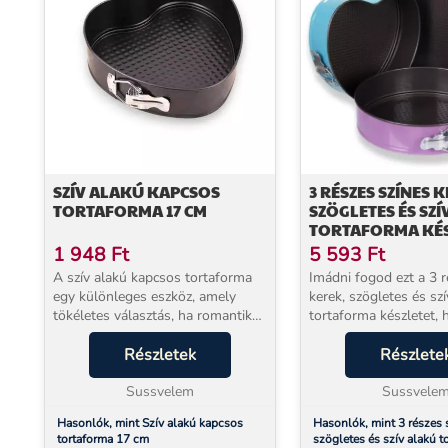
SZÍV ALAKÚ KAPCSOS
3 RÉSZES SZÍNES 
TORTAFORMA 17 CM
SZÖGLETES ÉS SZ
TORTAFORMA KÉS
1 948
Ft
5 593
Ft
A szív alakú kapcsos tortaforma
Imádni fogod ezt a 3 r
egy különleges eszköz, amely
kerek, szögletes és szí
tökéletes választás, ha romantikus
tortaforma készletet, 
süteményekkel szeretnéd
Mert Praktikus segítséged lesz a
elkápráztatni szeretteidet. Ez a
Részletek
sütés során amikor nem
Részlete
tortaforma nemcsak a különleges
használod egymásba h
megjelenésével,...
Sussvelem
tárolh...
Sussvele
Hasonlók, mint Szív alakú kapcsos
Hasonlók, mint 3 részes 
tortaforma 17 cm
szögletes és szív alakú t