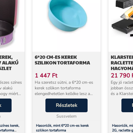
KEREK,
6*20 CM-ES KEREK
KLARSTEI
ÍV ALAKÚ
SZILIKON TORTAFORMA
RACLETTE
ZLET
HAGYOMÁ
1 447
Ft
21 790
észes színes
Ha szeretsz sütni, a 6*20 cm-es
Egy jó racl
v alakú
kerek szilikon tortaforma
jobban össz
hogy miért?
elengedhetetlen kelléke lesz a
és a Klarst
konyhádnak! Ez a praktikus,
ad tökéletes
k
rugalmas és hőálló forma
Részletek
természetes
elyezve
megváltoztatja a sütési élményt,
raclette-se
m
hiszen a sütemények könny...
Sussvelem
teljes...
színes kerek,
Hasonlók, mint 6*20 cm-es kerek
Hasonlók, mi
ortaforma
szilikon tortaforma
2G, raclette 