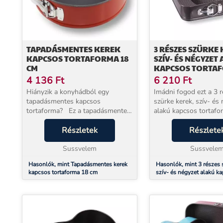
TAPADÁSMENTES KEREK
3 RÉSZES SZÜRKE 
KAPCSOS TORTAFORMA 18
SZÍV- ÉS NÉGYZET
CM
KAPCSOS TORTA
KÉSZLET
4 136
Ft
6 210
Ft
Hiányzik a konyhádból egy
Imádni fogod ezt a 3 
tapadásmentes kapcsos
szürke kerek, szív- és
tortaforma? Ez a tapadásmentes
alakú kapcsos tortafo
18 cm átmérőjű tortaforma kitűnő
készletet. Hogy miért? Mert
választás lesz számodra,
Részletek
praktikus segítséged l
Részlete
mert kapcsos kivitelű, így igazán
során, amikor nem használod
könnyű a használata. Tapa...
Sussvelem
egymásba he...
Sussvele
Hasonlók, mint Tapadásmentes kerek
Hasonlók, mint 3 részes 
kapcsos tortaforma 18 cm
szív- és négyzet alakú k
tortaforma készlet