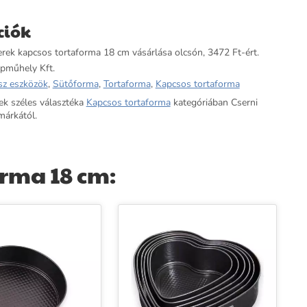
ciók
ek kapcsos tortaforma 18 cm vásárlása olcsón, 3472 Ft-ért.
pműhely Kft.
sz eszközök
,
Sütőforma
,
Tortaforma
,
Kapcsos tortaforma
ek széles választéka
Kapcsos tortaforma
kategóriában Cserni
márkától.
rma 18 cm: