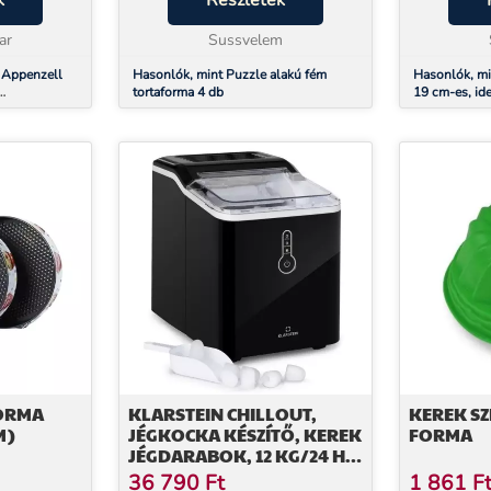
k
Részletek
tnerünkkel,
az ünnepeket is különlegessé
Rugalmas, 
ar
teheted. A négy...
Sussvelem
szilikon an
köszönhetőe
n Appenzell
Hasonlók, mint Puzzle alakú fém
Hasonlók, min
tortaforma 4 db
19 cm-es, ide
süteményekh
FORMA
KLARSTEIN CHILLOUT,
KEREK S
M)
JÉGKOCKA KÉSZÍTŐ, KEREK
FORMA
JÉGDARABOK, 12 KG/24 H,
VÍZTARTÁLY: 1,5 L, FEKETE
36 790
Ft
1 861
F