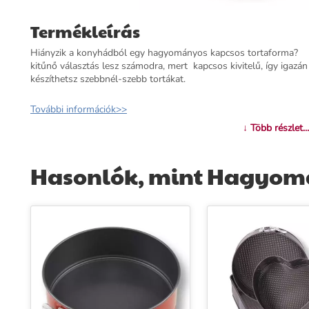
Termékleírás
Hiányzik a konyhádból egy hagyományos kapcsos tortaforma? 
kitűnő választás lesz számodra, mert kapcsos kivitelű, így iga
készíthetsz szebbnél-szebb tortákat.
További információk>>
↓ Több részlet...
Hasonlók, mint Hagyomá