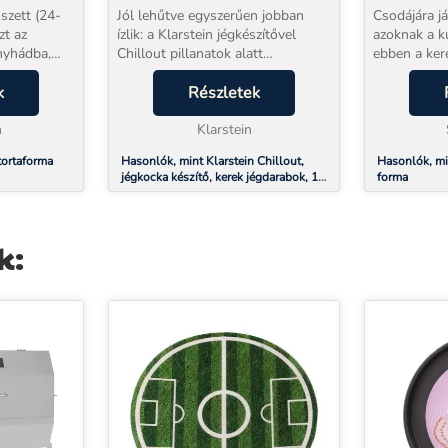
szett (24-
Jól lehűtve egyszerűen jobban
Csodájára j
zt az
ízlik: a Klarstein jégkészítővel
azoknak a k
nyhádba,
Chillout pillanatok alatt
ebben a kere
telezettség,
jégkockákat készíthet italaihoz.A
sütőformába
g lesz.
k
nagy teljesítményű jégkészítő
Részletek
Igazán látvá
 szettet,
Chillout akár napi 12 kg jeget is
kuglóf, mert
m
képes előállí...
Klarstein
minta díszíti
tortaforma
Hasonlók, mint Klarstein Chillout,
Hasonlók, mi
jégkocka készítő, kerek jégdarabok, 12
forma
kg/24 h, víztartály: 1,5 L, fekete
k: