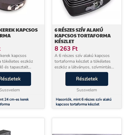
 KEREK KAPCSOS
6 RÉSZES SZÍV ALAKÚ
ORMA
KAPCSOS TORTAFORMA
KÉSZLET
t
8 263
Ft
kerek kapcsos
A 6 részes szív alakú kapcsos
a tökéletes eszköz
tortaforma készlet a tökéletes
ő és tapasztalt
eszköz a látványos, szívmintás
mára. Ha eddig mindig
torták készítéséhez. Ha szereted a
 voltak a torták
Részletek
kreatív sütést, akkor ez a készlet
Részletek
, akkor most itt a
igazi segítséged lesz. A készlet 6
ogy egy igazán...
Sussvelem
kül...
Sussvelem
nt 24 cm-es kerek
Hasonlók, mint 6 részes szív alakú
aforma
kapcsos tortaforma készlet