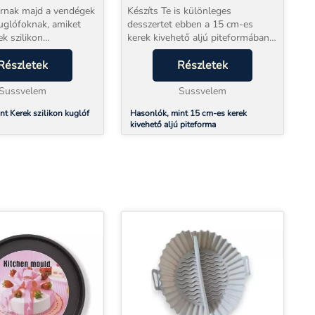
árnak majd a vendégek
Készíts Te is különleges
uglófoknak, amiket
desszertet ebben a 15 cm-es
k szilikon
kerek kivehető aljú piteformában!
n készítesz!
A forma alja kivehető, így
nyos lesz az elkészült
Részletek
egyszerűen el tudod távolítani a
Részletek
 az oldalát szép
formából a megsült pitetésztát.
 majd. Ke...
Sussvelem
Mielőtt beletennénk ...
Sussvelem
nt Kerek szilikon kuglóf
Hasonlók, mint 15 cm-es kerek
kivehető aljú piteforma