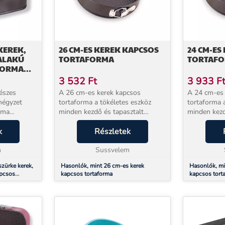
KEREK,
26 CM-ES KEREK KAPCSOS
24 CM-ES
 ALAKÚ
TORTAFORMA
TORTAF
FORMA
3 532
Ft
3 933
F
részes
A 26 cm-es kerek kapcsos
A 24 cm-es 
 négyzet
tortaforma a tökéletes eszköz
tortaforma 
rma
minden kezdő és tapasztalt
minden kezd
cukrász számára. Ha eddig mindig
cukrász szá
esz a sütés
k
nehézségeid voltak a torták
Részletek
nehézségeid
formázásával, akkor most itt a
formázásával
m
lehetőség, hogy egy igazán...
Sussvelem
lehetőség, h
szürke kerek,
Hasonlók, mint 26 cm-es kerek
Hasonlók, mi
apcsos
kapcsos tortaforma
kapcsos tort