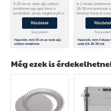
A 25 cm-es recés aljú szilikon
A 3 részes tortaforma 
tortaforma egy igazi kincs a
26-28 cm) pontosan a
konyhában, amely megkönnyíti a
élményt hozza el a ko
sütést és lehetővé teszi, hogy
amitől a sütés nem kö
lenyűgöző desszerteket készíts.
Részletek
hanem tiszta boldogsá
Részlete
Ha eddig küzdöttél a torták
Amikor előveszed ezt a
elkészítésével, mo...
Sussvelem
már az első pilla...
Sussvele
Hasonlók, mint 25 cm-es recés aljú
Hasonlók, mint 3 részes 
szilikon tortaforma
szett (24-26-28 cm)
Még ezek is érdekelhetne