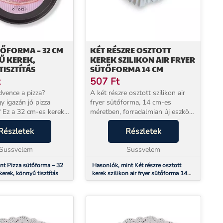
TŐFORMA – 32 CM
KÉT RÉSZRE OSZTOTT
Ű KEREK,
KEREK SZILIKON AIR FRYER
ISZTÍTÁS
SÜTŐFORMA 14 CM
t
507
Ft
dvence a pizza?
A két részre osztott szilikon air
y igazán jó pizza
fryer sütőforma, 14 cm-es
 Ez a 32 cm-es kerek
méretben, forradalmian új eszköz,
forma a kedvenced lesz.
amely segít a főzés
 bevonatának
Részletek
egyszerűsítésében, miközben az
Részletek
n a tészta nem ragad
étkezéseket izgalmasabbá és
hogy a ...
Sussvelem
egészségesebbé teszi. Az in...
Sussvelem
nt Pizza sütőforma – 32
Hasonlók, mint Két részre osztott
erek, könnyű tisztítás
kerek szilikon air fryer sütőforma 14
cm