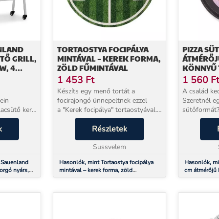
NLAND
TORTAOSTYA FOCIPÁLYA
PIZZA SÜ
TŐ GRILL,
MINTÁVAL – KEREK FORMA,
ÁTMÉRŐJ
W, 4
ZÖLD FŰMINTÁVAL
KÖNNYŰ T
ENTES
1 453
Ft
1 560
F
Készíts egy menő tortát a
A család ke
ein
focirajongó ünnepeltnek ezzel
Szeretnél eg
acsütő kerti
a "Kerek focipálya" tortaostyával.
sütőformát?
inomságaival
Szeretnéd elkápráztatni az
pizza sütő 
ával. Forgó
k
ünnepeltet és a vendégsereget
Részletek
A speciális
ilárd
egy igazán szép tortával?
köszönhetőe
.
Könnyen és ...
Sussvelem
le. Vigyázz, 
n Sauenland
Hasonlók, mint Tortaostya focipálya
Hasonlók, mi
forgó nyárs,
mintával – kerek forma, zöld
cm átmérőjű k
tes acél
fűmintával