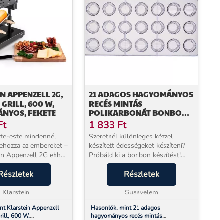
N APPENZELL 2G,
21 ADAGOS HAGYOMÁNYOS
 GRILL, 600 W,
RECÉS MINTÁS
NYOS, FEKETE
POLIKARBONÁT BONBON
FORMA
Ft
1 833
Ft
ette-este mindennél
Szeretnél különleges kézzel
ehozza az embereket –
készített édességeket készíteni?
ein Appenzell 2G ehhez
Próbáld ki a bonbon készítést!
 alapot. A gránit
Bonbont készíteni sokkal
 kőlap, a nyolc egyéni
Részletek
egyszerűbb, mint gondolnád!
Részletek
rpenyő és a 600 W-os
Ebben a 21 adagos hagyományos
Klarstein
recés mintás polikarbonát...
Sussvelem
nt Klarstein Appenzell
Hasonlók, mint 21 adagos
grill, 600 W,
hagyományos recés mintás