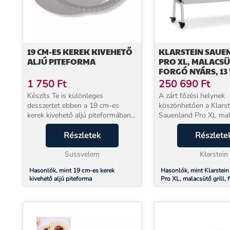
19 CM-ES KEREK KIVEHETŐ
KLARSTEIN SAUE
ALJÚ PITEFORMA
PRO XL, MALACSÜ
FORGÓ NYÁRS, 13 
KERÉK, ROZSDAM
1 750
Ft
250 690
Ft
ACÉL
Készíts Te is különleges
A zárt főzési helynek
desszertet ebben a 19 cm-es
köszönhetően a Klarst
kerek kivehető aljú piteformában!
Sauenland Pro XL mal
A forma alja kivehető, így
grill lenyűgöz lédús f
egyszerűen el tudod távolítani a
Részletek
és rendkívül puha hús
Részlete
formából a megsült pitetésztát.
grillel, grillrácsal és sz
Mielőtt belete...
Sussvelem
rozsdamentes acélláb..
Klarstein
Hasonlók, mint 19 cm-es kerek
Hasonlók, mint Klarstei
kivehető aljú piteforma
Pro XL, malacsütő grill, 
13 W, 4 kerék, rozsdamen