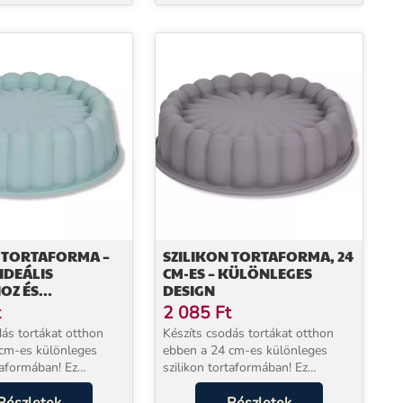
, fekete
polikarbonát bonbon forma
N TORTAFORMA –
SZILIKON TORTAFORMA, 24
 IDEÁLIS
CM-ES – KÜLÖNLEGES
OZ ÉS
DESIGN
YEKHEZ
t
2 085
Ft
dás tortákat otthon
Készíts csodás tortákat otthon
cm-es különleges
ebben a 24 cm-es különleges
taformában! Ez
szilikon tortaformában! Ez
tortaforma remek
a szilikon tortaforma remek
lesz a konyhában:
segítséged lesz a konyhában: