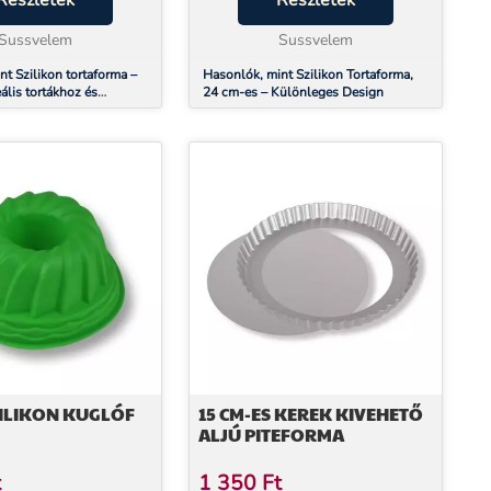
Részletek
Részletek
magas minőségű
Rugalmas, magas minőségű
yagának
Sussvelem
szilikon anyagának köszönh...
Sussvelem
n...
t Szilikon tortaforma –
Hasonlók, mint Szilikon Tortaforma,
ális tortákhoz és
24 cm-es – Különleges Design
ez
ZILIKON KUGLÓF
15 CM-ES KEREK KIVEHETŐ
ALJÚ PITEFORMA
t
1 350
Ft