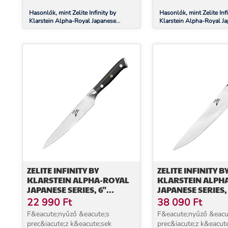
kiel&eacute;g&iacu...
kiel&eacute;g&iacu...
Hasonlók, mint Zelite Infinity by
Hasonlók, mint Zelite Infi
Klarstein Alpha-Royal Japanese
Klarstein Alpha-Royal J
Series, 8" kenyérvágó kés, 18°
Series, 4,5" honesuki kés
fogazott él, damaszkuszi acél
damaszkuszi acél
ZELITE INFINITY BY
ZELITE INFINITY B
KLARSTEIN ALPHA-ROYAL
KLARSTEIN ALPH
JAPANESE SERIES, 6"
JAPANESE SERIES,
UNIVERZÁLIS KÉS,
SZAKÁCSKÉS,
22 990
Ft
38 090
Ft
DAMASZKUSZI ACÉL, 67
DAMASZKUSZI AC
F&eacute;nyűző &eacute;s
F&eacute;nyűző &eacu
RÉTEG
prec&iacute;z k&eacute;sek
prec&iacute;z k&eacut