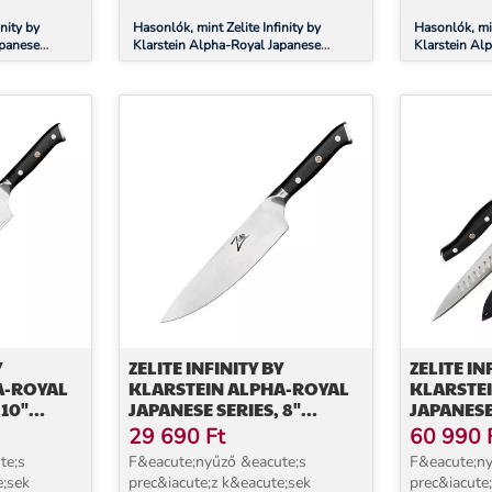
kiel&eacute;g&iacu...
kiel&eacute;
nity by
Hasonlók, mint Zelite Infinity by
Hasonlók, min
apanese
Klarstein Alpha-Royal Japanese
Klarstein Al
,
Series, 9" kiritsuke kés, damaszkuszi
Series, 7" s
acél
acél
Y
ZELITE INFINITY BY
ZELITE IN
A-ROYAL
KLARSTEIN ALPHA-ROYAL
KLARSTE
 10"
JAPANESE SERIES, 8"
JAPANESE 
SZAKÁCSKÉS,
TRANCSÍR
29 690
Ft
60 990
ÉL
DAMASZKUSZI ACÉL
DAMASZK
te;s
F&eacute;nyűző &eacute;s
F&eacute;ny
e;sek
prec&iacute;z k&eacute;sek
prec&iacute