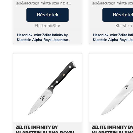
jap&aacute;n minta szerint: a
jap&aacute;n minta sze
Zelite Infinity by
Zelite Infinity by
Klarstein&nbsp;Alpha-Royal
Részletek
Klarstein&nbsp;Alpha
Részlete
Japanese k&eacute;zzel csiszolt
Japanese k&eacute;zzel
k&eacute;sek sorozata
ElectronicStar
k&eacute;sek sorozata
Klarstein
kiel&eacute;g&iacu...
kiel&eacute;g&iacu...
Hasonlók, mint Zelite Infinity by
Hasonlók, mint Zelite Infi
Klarstein Alpha-Royal Japanese
Klarstein Alpha-Royal J
Series, 6" univerzális kés,
Series, 10" szakácskés, 
damaszkuszi acél, 67 réteg
acél
ZELITE INFINITY BY
ZELITE INFINITY B
KLARSTEIN ALPHA-ROYAL
KLARSTEIN ALPH