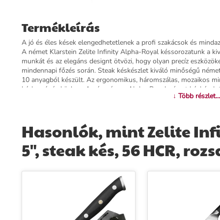
Termékleírás
A jó és éles kések elengedhetetlenek a profi szakácsok és minda
A német Klarstein Zelite Infinity Alpha-Royal késsorozatunk a k
munkát és az elegáns designt ötvözi, hogy olyan precíz eszközöke
mindennapi főzés során. Steak késkészlet kiváló minőségű néme
10 anyagból készült. Az ergonomikus, háromszálas, mozaikos mint
kézbe vágás közben. A négyrészes Alpha-Royal német késkészlet 
↓ Több részlet...
ajándék lehet barátoknak vagy családtagoknak. Minden steak kés 
További információk>>
Hasonlók, mint Zelite In
5", steak kés, 56 HCR, ro