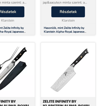
 minta szerint: a
jap&aacute;n minta szerint: a
ty by
Zelite Infinity by
bsp;Alpha-Royal
Részletek
Klarstein&nbsp;Alpha-Royal
Részletek
acute;zzel csiszolt
Japanese k&eacute;zzel csiszolt
k sorozata
Klarstein
k&eacute;sek sorozata
Klarstein
g&iacu...
kiel&eacute;g&iacu...
t Zelite Infinity by
Hasonlók, mint Zelite Infinity by
pha-Royal Japanese
Klarstein Alpha-Royal Japanese
rancsírozó eszköz,
Series, 6" nakiri szakácskés,
acél
damaszkuszi acél
FINITY BY
ZELITE INFINITY BY
IN ALPHA-ROYAL
KLARSTEIN ALPHA-ROYAL