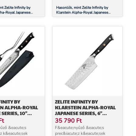
g&iacu...
kiel&eacute;g&iacu...
t Zelite Infinity by
Hasonlók, mint Zelite Infinity by
pha-Royal Japanese
Klarstein Alpha-Royal Japanese
antoku kés, damaszkuszi
Series, 5,5" univerzális kés, fogazott
él, damaszkuszi acél
FINITY BY
ZELITE INFINITY BY
IN ALPHA-ROYAL
KLARSTEIN ALPHA-ROYAL
SERIES, 10"
JAPANESE SERIES, 6"
OZÓ ESZKÖZ,
NAKIRI SZAKÁCSKÉS,
Ft
35 790
Ft
USZI ACÉL
DAMASZKUSZI ACÉL
űző &eacute;s
F&eacute;nyűző &eacute;s
;z k&eacute;sek
prec&iacute;z k&eacute;sek