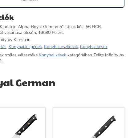
ciók
by Klarstein Alpha-Royal German 5", steak kés, 56 HCR,
l vásárlása olcsón, 13590 Ft-ért.
nity by Klarstein
rtás
,
Konyhai kisgépek
,
Konyhai eszközök
,
Konyhai kések
ek széles választéka
Konyhai kések
kategóriában Zelite Infinity by
l.
oyal German