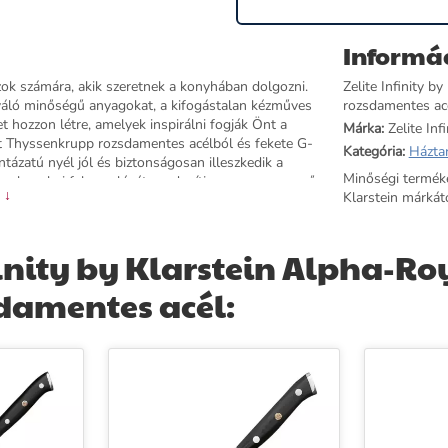
Informá
zok számára, akik szeretnek a konyhában dolgozni.
Zelite Infinity 
iváló minőségű anyagokat, a kifogástalan kézműves
rozsdamentes acé
t hozzon létre, amelyek inspirálni fogják Önt a
Márka:
Zelite Infi
t Thyssenkrupp rozsdamentes acélból és fekete G-
Kategória:
Házta
ázatú nyél jól és biztonságosan illeszkedik a
Minőségi termék
a konyhai felszerelését gazdagítja, vagy nagyszerű
 ↓
Klarstein márkátó
egy bőr tokkal érkezik.
finity by Klarstein Alpha-R
zsdamentes acél: