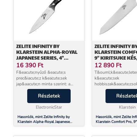
ZELITE INFINITY BY
ZELITE INFINITY B
KLARSTEIN ALPHA-ROYAL
KLARSTEIN COMF
JAPANESE SERIES, 4"
9" KIRITSUKE KÉS,
HÁMOZÓKÉS,
ROZSDAMENTES A
16 390
Ft
12 890
Ft
DAMASZKUSZI ACÉL, 67
F&eacute;nyűző &eacute;s
T&ouml;k&eacute;lete
RÉTEG
prec&iacute;z k&eacute;sek
k&eacute;sek
jap&aacute;n minta szerint: a
hobbiszak&aacute;cso
Zelite Infinity by
konyhai szakemberek
Klarstein&nbsp;Alpha-Royal
Részletek
&eacute;s mindenkinek,
Részlete
Japanese k&eacute;zzel csiszolt
az &eacute;les k&eacut
k&eacute;sek sorozata
ElectronicStar
Zelite Infinity by Klars
Klarstein
kiel&eacute;g&iacu...
Comfort Pro sorozat...
Hasonlók, mint Zelite Infinity by
Hasonlók, mint Zelite Infi
Klarstein Alpha-Royal Japanese
Klarstein Comfort Pro, 9"
Series, 4" hámozókés, damaszkuszi
kés, 56 HRC, rozsdament
acél, 67 réteg