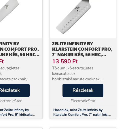
FINITY BY
ZELITE INFINITY BY
IN COMFORT PRO,
KLARSTEIN COMFORT PRO,
UKE KÉS, 56 HRC,
7" NAKIRI KÉS, 56 HRC,
ENTES ACÉL
ROZSDAMENTES ACÉL
Ft
13 590
Ft
cute;letes
T&ouml;k&eacute;letes
k
k&eacute;sek
acute;csoknak,
hobbiszak&aacute;csoknak,
akembereknek
konyhai szakembereknek
ndenkinek, aki szereti
Részletek
&eacute;s mindenkinek, aki szereti
Részletek
les k&eacute;seket! A
az &eacute;les k&eacute;seket! A
ty by Klarstein
lectronicStar
Zelite Infinity by Klarstein
ElectronicStar
sorozat...
Comfort Pro sorozat...
t Zelite Infinity by
Hasonlók, mint Zelite Infinity by
fort Pro, 9" kiritsuke
Klarstein Comfort Pro, 7" nakiri kés,
 rozsdamentes acél
56 HRC, rozsdamentes acél