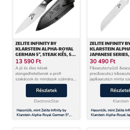
ZELITE INFINITY BY
ZELITE INFINITY B
KLARSTEIN ALPHA-ROYAL
KLARSTEIN ALPH
GERMAN 5", STEAK KÉS, 56
JAPANESE SERIES,
HCR, ROZSDAMENTES ACÉL
KENYÉRVÁGÓ KÉS,
13 590
Ft
30 490
Ft
FOGAZOTT ÉL,
A jó és éles kések
F&eacute;nyűző &eacu
DAMASZKUSZI AC
elengedhetetlenek a profi
prec&iacute;z k&eacut
szakácsok és mindazok számára,
jap&aacute;n minta sze
akik szeretnek a konyhában
Zelite Infinity by
dolgozni. A német Klarstein Zelite
Részletek
Klarstein&nbsp;Alpha
Részlete
Infinity Alpha-Royal
Japanese k&eacute;zzel
késsorozatunk a kiváló minőségű
ElectronicStar
k&eacute;sek sorozata
Klarstein
anyagokat...
kiel&eacute;g&iacu...
Hasonlók, mint Zelite Infinity by
Hasonlók, mint Zelite Infi
Klarstein Alpha-Royal German 5",
Klarstein Alpha-Royal J
steak kés, 56 HCR, rozsdamentes acél
Series, 8" kenyérvágó kés
fogazott él, damaszkuszi