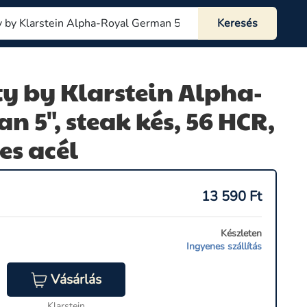
ity by Klarstein Alpha-
 5", steak kés, 56 HCR,
s acél
13 590
Ft
Készleten
Ingyenes szállítás
Vásárlás
Klarstein