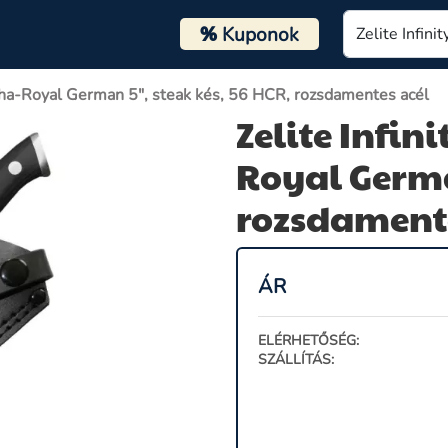
%
Kuponok
Alpha-Royal German 5", steak kés, 56 HCR, rozsdamentes acél
Zelite Infin
Royal German
rozsdamente
ÁR
ELÉRHETŐSÉG:
SZÁLLÍTÁS: