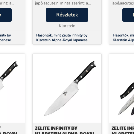
rint: a
jap&aacute;n minta szerint: a
jap&aacute;n
Zelite Infinity by
Zelite Infini
-Royal
k
Klarstein&nbsp;Alpha-Royal
Részletek
Klarstein&n
 csiszolt
Japanese k&eacute;zzel csiszolt
Japanese k&e
k&eacute;sek sorozata
Klarstein
k&eacute;se
kiel&eacute;g&iacu...
kiel&eacute;
nity by
Hasonlók, mint Zelite Infinity by
Hasonlók, min
apanese
Klarstein Alpha-Royal Japanese
Klarstein Al
damaszkuszi
Series, 8" szakácskés, damaszkuszi
Series, 10" t
acél
damaszkuszi 
Y
ZELITE INFINITY BY
ZELITE IN
A-ROYAL
KLARSTEIN ALPHA-ROYAL
KLARSTE