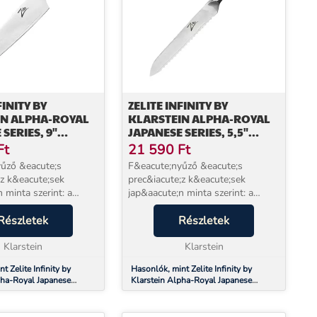
FINITY BY
ZELITE INFINITY BY
IN ALPHA-ROYAL
KLARSTEIN ALPHA-ROYAL
SERIES, 9"
JAPANESE SERIES, 5,5"
E KÉS,
UNIVERZÁLIS KÉS,
Ft
21 590
Ft
USZI ACÉL
FOGAZOTT ÉL,
űző &eacute;s
F&eacute;nyűző &eacute;s
DAMASZKUSZI ACÉL
;z k&eacute;sek
prec&iacute;z k&eacute;sek
 minta szerint: a
jap&aacute;n minta szerint: a
ty by
Zelite Infinity by
bsp;Alpha-Royal
Részletek
Klarstein&nbsp;Alpha-Royal
Részletek
acute;zzel csiszolt
Japanese k&eacute;zzel csiszolt
k sorozata
Klarstein
k&eacute;sek sorozata
Klarstein
g&iacu...
kiel&eacute;g&iacu...
t Zelite Infinity by
Hasonlók, mint Zelite Infinity by
pha-Royal Japanese
Klarstein Alpha-Royal Japanese
ritsuke kés, damaszkuszi
Series, 5,5" univerzális kés, fogazott
él, damaszkuszi acél