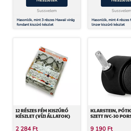
Részletek
Részlete
Használata: Tetszőleges színű
készítéséhez egyaránt. A kiszúró
fond...
Sussvelem
mérete...
Sussvele
Hasonlók, mint 3 részes Hawaii virág
Hasonlók, mint 4 részes 
fondant kiszúró készlet
linzer kiszúró készlet
12 RÉSZES FÉM KISZÚRÓ
KLARSTEIN, PÓT
KÉSZLET (VÍZI ÁLLATOK)
SZETT IVC-30 PO
2 284
Ft
9 190
Ft