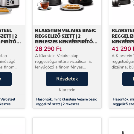
STEEL
KLARSTEIN VELAIRE BASIC
KLARSTEI
ETT | 2
REGGELIZŐ SZETT | 2
REGGELIZŐ
PIRÍTÓ
REKESZES KENYÉRPIRÍTÓ
KENYÉRPI
,7 L
ÉS VÍZFORRALÓ | 800 W |
VÍZFORR
28 290
Ft
41 290
1,7 L
| 800 W | 
alap
A Klarstein Velaire alap
A Klarstein 
 minőségű
reggelizőgarnitúra vizuálisan is
reggelizőga
és finom
lenyűgöző a finom fényes
dizájnnal b
el nyűgöz
elemeknek és a modern dizájnnak
fényes elem
esen
k
köszönhetően. Ezért
Részletek
zökkenőment
első
zökkenőmentesen illeszkedik a
modern bels
zájns...
modern belső terekbe. A Velaire
Klarstein
reggelizőgar
diz...
soroza...
 Verosteel
Hasonlók, mint Klarstein Velaire basic
Hasonlók, min
ekeszes
reggeliző szett | 2 rekeszes
reggeliző szet
| 1,7 l
kenyérpirító és vízforraló | 800 W | 1,7
vízforraló és
l
csésze | 1,7 l