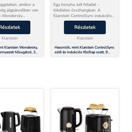
 350 W, IP45
L ŰRTARTALOM
eggeleken, amikor a
Egy konyha, két feladat –
még jégpáncélban van
tökéletes összhangban. A
in Wondersky
Klarstein ControlSync indukciós
fűtőpanel 2–3 percen
főzőlapot és sütőt egyetlen,
mes meleget áraszt.
Részletek
egymáshoz tervezett szettben
Részletek
őt fűti, hanem
kínál: azonos dizájn, azonos
Önt és a fal...
Klarstein
kezelési logika, egyetlen össz...
Klarstein
nt Klarstein Wondersky,
Hasonlók, mint Klarstein ControlSync
ennyezeti hősugárzó, 2
sütő és indukciós főzőlap szett, 9
 , 60 x 6,5 x 60 cm (Sz x
funkció, 4 főzőzóna, 72 l űrtartalom
W, IP45