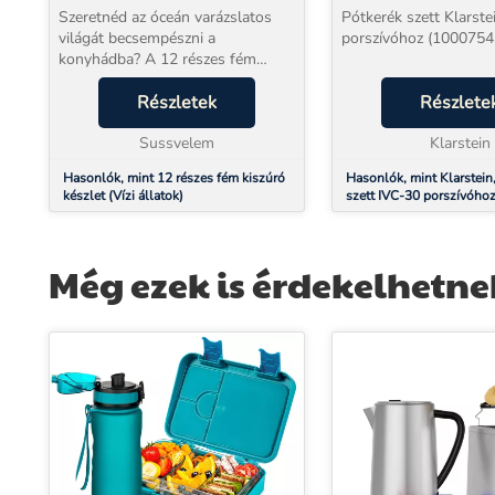
Szeretnéd az óceán varázslatos
Pótkerék szett Klarst
világát becsempészni a
porszívóhoz (10007543
konyhádba? A 12 részes fém
kiszúró készlet (Vízi állatok)
lehetőséget nyújt arra, hogy
Részletek
Részlete
egyedi, tengeri témájú sütiket és
díszeket készíts, amelyek...
Sussvelem
Klarstein
Hasonlók, mint 12 részes fém kiszúró
Hasonlók, mint Klarstein
készlet (Vízi állatok)
szett IVC-30 porszívóho
Még ezek is érdekelhetne