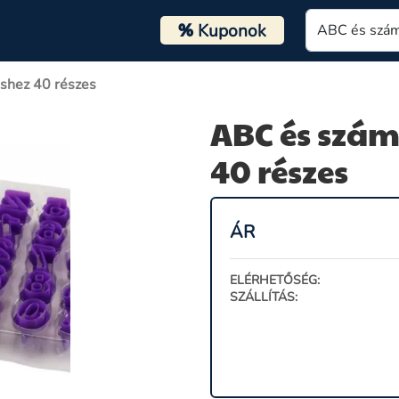
%
Kuponok
éshez 40 részes
ABC és szám 
40 részes
ÁR
ELÉRHETŐSÉG:
SZÁLLÍTÁS: