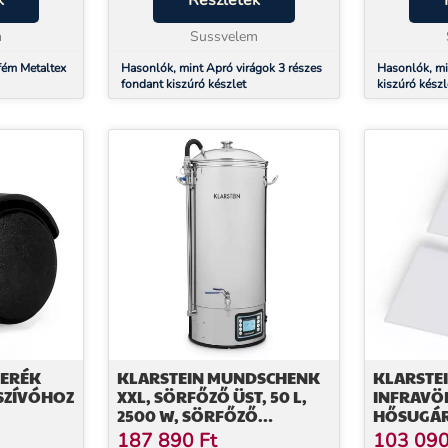
k
Részletek
k
virágok mérete: 0,5 cm 0,8 cm 1
megoldás, 
m
cm Mindegyik kisz...
Sussvelem
kiegészítő...
fém Metaltex
Hasonlók, mint Apró virágok 3 részes
Hasonlók, min
fondant kiszúró készlet
kiszúró készl
KERÉK
KLARSTEIN MUNDSCHENK
KLARSTE
RSZÍVÓHOZ
XXL, SÖRFŐZŐ ÜST, 50 L,
INFRAVÖ
2500 W, SÖRFŐZŐ
HŐSUGÁR
KÉSZÜLÉK - SZETT,
SZETT , 60
187 890
Ft
103 09