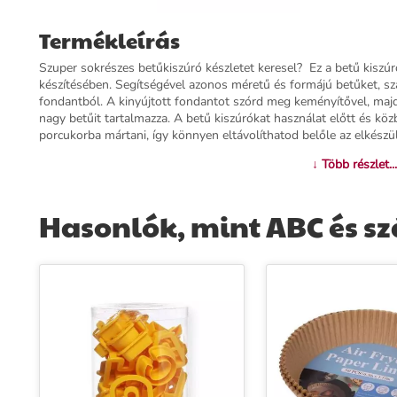
Termékleírás
Szuper sokrészes betűkiszúró készletet keresel? Ez a betű kiszúró
készítésében. Segítségével azonos méretű és formájú betűket, sz
fondantból. A kinyújtott fondantot szórd meg keményítővel, majd
nagy betűit tartalmazza. A betű kiszúrókat használat előtt és k
porcukorba mártani, így könnyen eltávolíthatod belőle az elkész
↓ Több részlet...
További információk>>
Hasonlók, mint ABC és szá