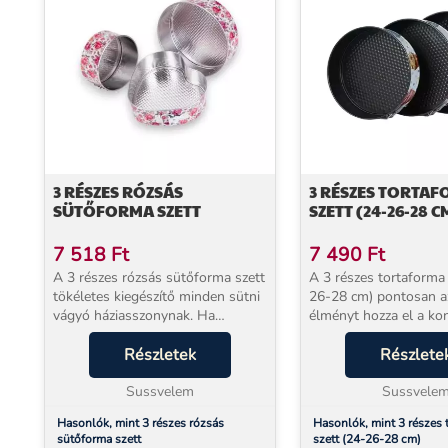
3 RÉSZES RÓZSÁS
3 RÉSZES TORTA
SÜTŐFORMA SZETT
SZETT (24-26-28 C
7 518
Ft
7 490
Ft
A 3 részes rózsás sütőforma szett
A 3 részes tortaforma 
tökéletes kiegészítő minden sütni
26-28 cm) pontosan a
vágyó háziasszonynak. Ha
élményt hozza el a ko
szeretnéd, hogy a torták ne csak
amitől a sütés nem kö
ínycsiklandóak, hanem
Részletek
hanem tiszta boldogsá
Részlete
esztétikusak is legyenek, akkor ez
Amikor előveszed ezt a
a szett ideális v...
Sussvelem
már az első pilla...
Sussvele
Hasonlók, mint 3 részes rózsás
Hasonlók, mint 3 részes 
sütőforma szett
szett (24-26-28 cm)