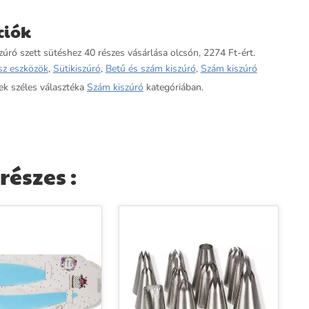
ciók
úró szett sütéshez 40 részes vásárlása olcsón, 2274 Ft-ért.
sz eszközök
,
Sütikiszúró
,
Betű és szám kiszúró
,
Szám kiszúró
ek széles választéka
Szám kiszúró
kategóriában.
részes :