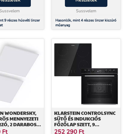
Részletek
Részletek
hanem egy izgalmas
esztétikailag is lenyűgözőek? A 4
Sussvelem
ré...
Sussvelem
t 9 részes húsvéti linzer
Hasonlók, mint 4 részes linzer kiszúró
et
műanyag
IN WONDERSKY,
KLARSTEIN CONTROLSYNC
RÖS MENNYEZETI
SÜTŐ ÉS INDUKCIÓS
ZÓ, 2 DARABOS
FŐZŐLAP SZETT, 9
 X 6,5 X 60 CM (SZ
FUNKCIÓ, 4 FŐZŐZÓNA, 72
0
Ft
252 290
Ft