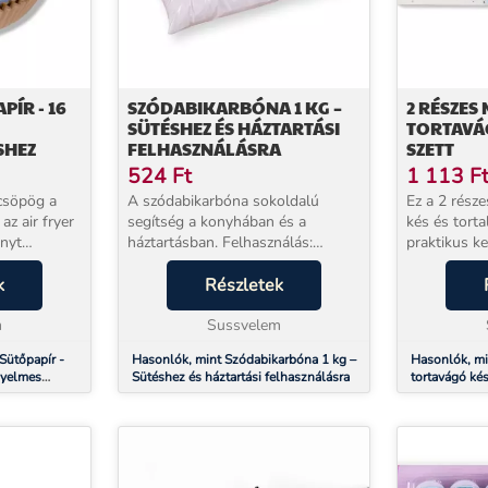
PÍR - 16
SZÓDABIKARBÓNA 1 KG –
2 RÉSZES
SÜTÉSHEZ ÉS HÁZTARTÁSI
TORTAVÁG
SHEZ
FELHASZNÁLÁSRA
SZETT
524
Ft
1 113
F
csöpög a
A szódabikarbóna sokoldalú
Ez a 2 rész
az air fryer
segítség a konyhában és a
kés és tort
ényt
háztartásban. Felhasználás:
praktikus kellék! 
ólevegős
Süteményekhez: receptekben
könnyedén f
s kerek air
k
megadott adagolás szerint - kb.
Részletek
ünnepi tortá
evegős
500 g liszthez 1 teáskanálnyi (kb.
egyszerűen 
m
5 g). Zöldségekhez...
Sussvelem
Sütőpapír -
Hasonlók, mint Szódabikarbóna 1 kg –
Hasonlók, mi
nyelmes
Sütéshez és háztartási felhasználásra
tortavágó kés