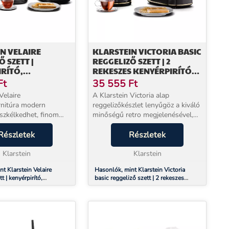
N VELAIRE
KLARSTEIN VICTORIA BASIC
 SZETT |
REGGELIZŐ SZETT | 2
RÍTÓ,
REKESZES KENYÉRPIRÍTÓ
ALÓ ÉS KÁVÉFŐZŐ
ÉS VÍZFORRALÓ
Ft
35 555
Ft
10 CSÉSZE | 1,7 L
Velaire
A Klarstein Victoria alap
rnitúra modern
reggelizőkészlet lenyűgöz a kiváló
üszkélkedhet, finom
minőségű retro megjelenésével,
ekkel. Ezért
fényes elemeivel és finom
esen illeszkedik a
Részletek
aranyszínű részleteivel, ezért
Részletek
ő terekbe. Ez a
zökkenőmentesen illeszkedik az
nitúra a Velaire design
Klarstein
időtlenül kialakítot...
Klarstein
t Klarstein Velaire
Hasonlók, mint Klarstein Victoria
t | kenyérpirító,
basic reggeliző szett | 2 rekeszes
 kávéfőző | 800 W | 10
kenyérpirító és vízforraló