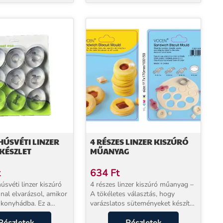
 HÚSVÉTI LINZER
4 RÉSZES LINZER KISZÚRÓ
KÉSZLET
MŰANYAG
t
634
Ft
úsvéti linzer kiszúró
4 részes linzer kiszúró műanyag –
nal elvarázsol, amikor
A tökéletes választás, hogy
 konyhádba. Ez a
varázslatos süteményeket készíts!
eszköz a sütés során
Szeretnél olyan linzereket sütni,
egy egyszerű díszítő
amelyek nem csak finomak, de