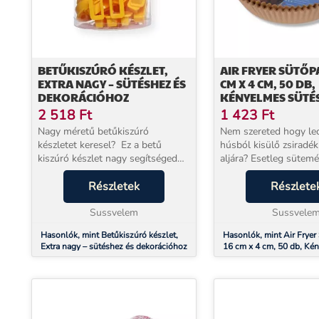
BETŰKISZÚRÓ KÉSZLET,
AIR FRYER SÜTŐPA
EXTRA NAGY – SÜTÉSHEZ ÉS
CM X 4 CM, 50 DB,
DEKORÁCIÓHOZ
KÉNYELMES SÜTÉ
2 518
Ft
1 423
Ft
Nagy méretű betűkiszúró
Nem szereted hogy le
készletet keresel? Ez a betű
húsból kisülő zsiradék 
kiszúró készlet nagy segítséged
aljára? Esetleg sütem
lesz a tortafeliratok készítésében.
szeretnél sütni a forr
Segítségével azonos méretű és
Részletek
sütőben? Ez a 16 cm-e
Részlete
formájú betűket készíthetsz
fryer sütőpapír forról
marcipánból vagy...
Sussvelem
sütőkhöz készült...
Sussvele
Hasonlók, mint Betűkiszúró készlet,
Hasonlók, mint Air Fryer 
Extra nagy – sütéshez és dekorációhoz
16 cm x 4 cm, 50 db, Ké
Sütéshez