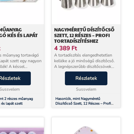
 MŰANYAG
NAGYMÉRETŰ DÍSZÍTŐCSŐ
Ó KÉS ÉS LAPÁT
SZETT, 12 RÉSZES – PROFI
TORTADÍSZÍTÉSHEZ
t
4 389
Ft
es műanyag tortavágó
A tortadíszítés elengedhetetlen
alapát szett egy nagyon
kelléke a jó minőségű díszítőcső.
A késsel
A legnépszerűbb díszítőcsövek
elszeletelheted az
egyike a csillag és rózsa
t, a lapáttal pedig
Részletek
díszítőcső, segítségével
Részletek
a tányérra
gyönyörű díszítést tudsz a tortára,
Sussvelem
szervírozhatod. ...
süteményekre kész...
Sussvelem
nt 2 részes műanyag
Hasonlók, mint Nagyméretű
 és lapát szett
Díszítőcső Szett, 12 Részes – Profi
Tortadíszítéshez