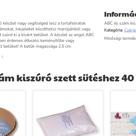
Informá
 készlet nagy segítséged lesz a tortafeliratok
ABC és szám kisz
ámokat, írásjeleket készíthetsz marcipánból vagy
Kategória:
Cukrá
 szúrd ki a kívánt betűket. A készlet az angol ABC
Minőségi termék
özben érdemes étkezési keményítőbe vagy
ült betűket! A betűk magassága 2,5 cm.
 ↓
m kiszúró szett sütéshez 40 