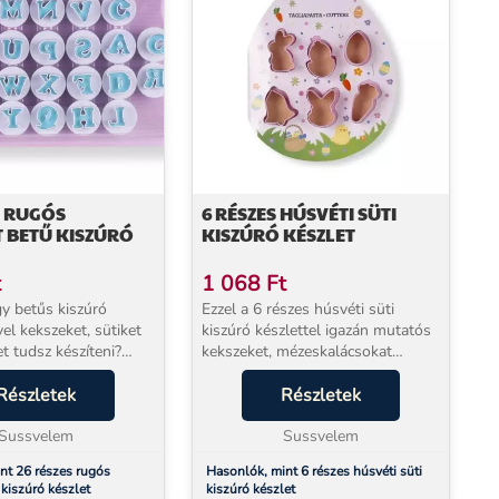
S RUGÓS
6 RÉSZES HÚSVÉTI SÜTI
 BETŰ KISZÚRÓ
KISZÚRÓ KÉSZLET
t
1 068
Ft
gy betűs kiszúró
Ezzel a 6 részes húsvéti süti
vel kekszeket, sütiket
kiszúró készlettel igazán mutatós
t tudsz készíteni?
kekszeket, mézeskalácsokat
részes rugós fondant
készíthetsz! Használhatod fondant
ó készlettel könnyedén
Részletek
díszekhez is. A megsült kekszeket
Részletek
ni a tésztából,
díszítsd cukormázzal,
..
Sussvelem
gyöngyökkel. A kisz...
Sussvelem
nt 26 részes rugós
Hasonlók, mint 6 részes húsvéti süti
kiszúró készlet
kiszúró készlet