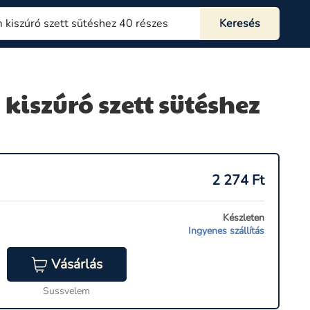
kiszúró szett sütéshez
2 274
Ft
Készleten
Ingyenes szállítás
Vásárlás
Sussvelem