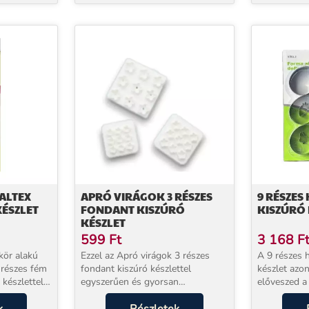
TALTEX
APRÓ VIRÁGOK 3 RÉSZES
9 RÉSZES
KÉSZLET
FONDANT KISZÚRÓ
KISZÚRÓ 
KÉSZLET
599
Ft
3 168
F
 kör alakú
Ezzel az Apró virágok 3 részes
A 9 részes h
4 részes fém
fondant kiszúró készlettel
készlet azon
 készlettel!
egyszerűen és gyorsan
előveszed a
okhoz,
elkészítheted az egyforma méretű
csodálatos 
k
kis virágokat a tortákra, sütikre! A
nem csupán 