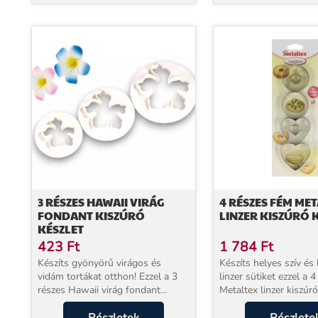
3 RÉSZES HAWAII VIRÁG
4 RÉSZES FÉM ME
FONDANT KISZÚRÓ
LINZER KISZÚRÓ 
KÉSZLET
423
Ft
1 784
Ft
Készíts gyönyörű virágos és
Készíts helyes szív és
vidám tortákat otthon! Ezzel a 3
linzer sütiket ezzel a 
részes Hawaii virág fondant
Metaltex linzer kiszúró
kiszúró készlettel egyszerűen
Alkalmas mézeskalács
alkothatsz csodás virágokat!
kekszekhez, tortadísze