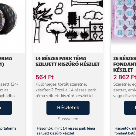
FORMA
14 RÉSZES PARK TÉMA
26 RÉSZE
M)
SZILUETT KISZÚRÓ KÉSZLET
FONDANT
KÉSZLET
564
Ft
2 862
F
szett (24-
Különleges tortát szeretnél
Szeretnél e
zt az
készíteni? Ezzel a 14 részes park
szettet, ami
nyhádba,
téma sziluett kiszúró készlettel
vagy díszeke
telezettség,
egyszerűen és gyorsan
Ezzel a 26 
g lesz.
k
elkészítheted a sziluettes tortára a
Részletek
betű kiszúr
 szettet,
díszeket! Az egyszerűbb fehér
kitudod szúr
m
tortát is feldob...
Sussvelem
fondantból, .
tortaforma
Hasonlók, mint 14 részes park téma
Hasonlók, mi
sziluett kiszúró készlet
fondant betű 