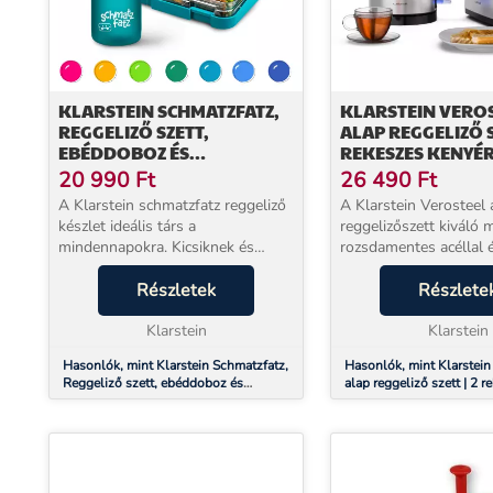
KLARSTEIN SCHMATZFATZ,
KLARSTEIN VERO
REGGELIZŐ SZETT,
ALAP REGGELIZŐ SZ
EBÉDDOBOZ ÉS
REKESZES KENYÉR
IVÓPALACK, TRITAN,
ÉS VÍZFORRALÓ | 1
20 990
Ft
26 490
Ft
SZOROS ZÁRÓRENDSZER,
A Klarstein schmatzfatz reggeliző
A Klarstein Verosteel 
BPA-MENTES
készlet ideális társ a
reggelizőszett kiváló
mindennapokra. Kicsiknek és
rozsdamentes acéllal 
nagyoknak: A praktikus készlet
fekete fényes elemekk
uzsonnás dobozt és színben hozzá
Részletek
le. Ezért zökkenőment
Részlete
illő ivópalackot tartalmaz. Emellett
illeszkedik a modern b
mindig könnye...
Klarstein
terekbe. A Verosteel di
Klarstein
Hasonlók, mint Klarstein Schmatzfatz,
Hasonlók, mint Klarstein
Reggeliző szett, ebéddoboz és
alap reggeliző szett | 2 r
ivópalack, Tritan, szoros zárórendszer,
kenyérpirító és vízforraló 
BPA-mentes