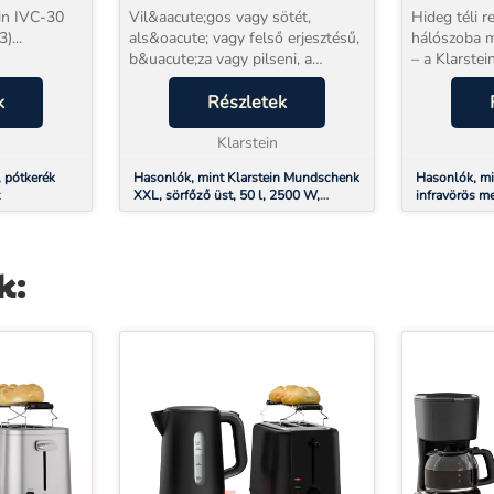
ROZSDAMENTES ACÉL
X M X H),
ein IVC-30
Vil&aacute;gos vagy sötét,
Hideg téli r
)...
als&oacute; vagy felső erjesztésű,
hálószoba 
b&uacute;za vagy pilseni, a
– a Klarste
Klarstein Mundschenk XXL
infravörös 
k
készülék mindegyikhez
Részletek
belül kelle
biztos&iacute;tja a sörfőzéshez
Nem a leveg
szükséges alapot. Az amatőrök é...
Klarstein
közvetlenül 
, pótkerék
Hasonlók, mint Klarstein Mundschenk
Hasonlók, mi
z
XXL, sörfőző üst, 50 l, 2500 W,
infravörös m
sörfőző készülék - szett,
darabos szett
rozsdamentes acél
M x H), 350 
k: