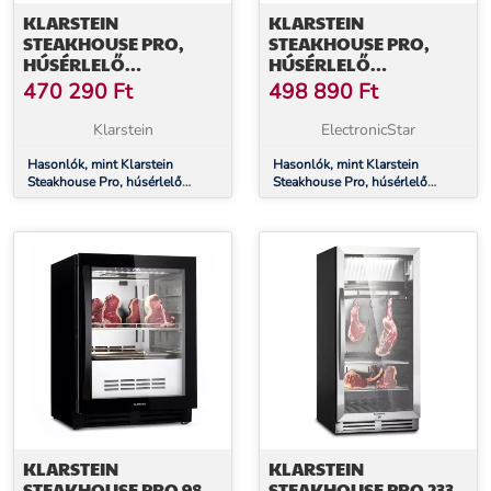
KLARSTEIN
KLARSTEIN
STEAKHOUSE PRO,
STEAKHOUSE PRO,
HÚSÉRLELŐ
HÚSÉRLELŐ
HŰTŐSZEKRÉNY, 1
HŰTŐSZEKRÉNY, 1
470 290
Ft
498 890
Ft
ZÓNA, 98 LITER, 1 – 25
ZÓNA, 98 LITER, 1 – 25
°C, ÉRINTŐS,
°C, ÉRINTŐS,
Klarstein
ElectronicStar
ROZSDAMENTES ACÉL
ROZSDAMENTES ACÉL
Hasonlók, mint Klarstein
Hasonlók, mint Klarstein
Steakhouse Pro, húsérlelő
Steakhouse Pro, húsérlelő
hűtőszekrény, 1 zóna, 98 liter, 1
hűtőszekrény, 1 zóna, 98 liter, 1
– 25 °C, érintős, rozsdamentes
– 25 °C, érintős, rozsdamentes
acél
acél
KLARSTEIN
KLARSTEIN
STEAKHOUSE PRO 98
STEAKHOUSE PRO 233,