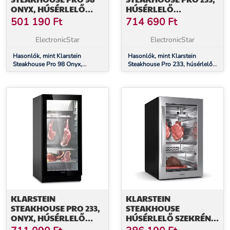
ONYX, HÚSÉRLELŐ
HÚSÉRLELŐ
HŰTŐSZEKRÉNY, 1
HŰTŐSZEKRÉNY, 1
501 190
Ft
714 690
Ft
ZÓNA, 98 LITER, 1-25°C,
ZÓNA, 233 LITER, 1-25
ÉRINTŐKÉPERNYŐ,
°C, ÉRINTŐKÉPERNYŐS
ElectronicStar
ElectronicStar
PANORÁMA ABLAK
KIJELZŐ, PANORÁMA
Hasonlók, mint Klarstein
ABLAK
Hasonlók, mint Klarstein
Steakhouse Pro 98 Onyx,
Steakhouse Pro 233, húsérlelő
húsérlelő hűtőszekrény, 1 zóna,
hűtőszekrény, 1 zóna, 233 liter,
98 liter, 1-25°C, érintőképernyő,
1-25 °C, érintőképernyős kijelző,
panoráma ablak
panoráma ablak
KLARSTEIN
KLARSTEIN
STEAKHOUSE PRO 233,
STEAKHOUSE
ONYX, HÚSÉRLELŐ
HÚSÉRLELŐ SZEKRÉNY,
HŰTŐSZEKRÉNY, 1
88 L,