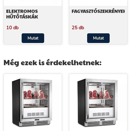
ELEKTROMOS
FAGYASZTÓSZEKRÉNYEK
HŰTŐTÁSKÁK
10 db
25 db
Mutat
Mutat
Még ezek is érdekelhetnek: