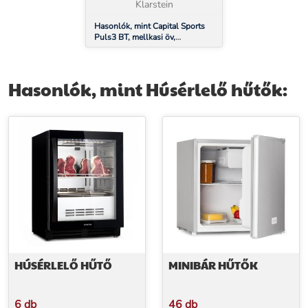
Klarstein
Hasonlók, mint Capital Sports
Puls3 BT, mellkasi öv,
pulzusméréshez, BLE 4.0 /
ANT+ / 5.3 KHz, IP67
Hasonlók, mint Húsérlelő hűtők:
HÚSÉRLELŐ HŰTŐ
MINIBÁR HŰTŐK
6 db
46 db