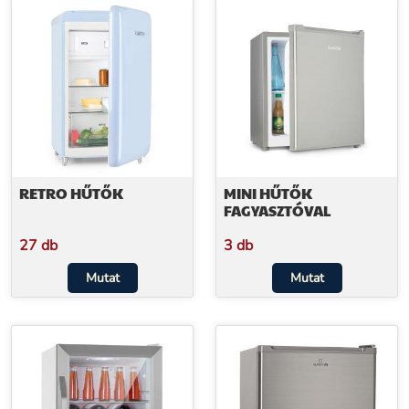
RETRO HŰTŐK
MINI HŰTŐK
FAGYASZTÓVAL
27 db
3 db
Mutat
Mutat