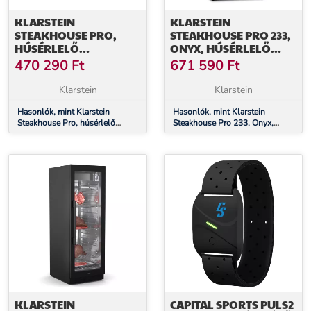
KLARSTEIN
KLARSTEIN
STEAKHOUSE PRO,
STEAKHOUSE PRO 233,
HÚSÉRLELŐ
ONYX, HÚSÉRLELŐ
HŰTŐSZEKRÉNY, 1
HŰTŐSZEKRÉNY, 1
470 290
Ft
671 590
Ft
ZÓNA, 98 LITER, 1 – 25
ZÓNA, 233 LITER, 1-25
°C, ÉRINTŐS,
°C, ÉRINTŐKÉPERNYŐS
Klarstein
Klarstein
ROZSDAMENTES ACÉL
KIJELZŐ, PANORÁMA
Hasonlók, mint Klarstein
ABLAK
Hasonlók, mint Klarstein
Steakhouse Pro, húsérlelő
Steakhouse Pro 233, Onyx,
hűtőszekrény, 1 zóna, 98 liter, 1
húsérlelő hűtőszekrény, 1 zóna,
– 25 °C, érintős, rozsdamentes
233 liter, 1-25 °C,
acél
érintőképernyős kijelző,
panoráma ablak
KLARSTEIN
CAPITAL SPORTS PULS2