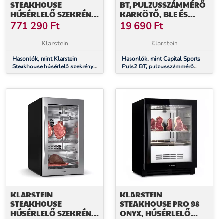
STEAKHOUSE
BT, PULZUSSZÁMMÉRŐ
HÚSÉRLELŐ SZEKRÉNY,
KARKÖTŐ, BLE ÉS
352 L,
ANT+, AKKUMULÁTOR:
771 290
Ft
19 690
Ft
ANTIBAKTERIÁLIS, LED,
16 H, 5 PULZUSSZÁMOS
ÉRINTÉSVEZÉRLÉS,
EDZÉSI ZÓNA, IP67
Klarstein
Klarstein
PÁRATARTALOM
SZABÁLYOZÁSA
Hasonlók, mint Klarstein
Hasonlók, mint Capital Sports
Steakhouse húsérlelő szekrény,
Puls2 BT, pulzusszámmérő
352 L, antibakteriális, LED,
karkötő, BLE és ANT+,
érintésvezérlés, páratartalom
akkumulátor: 16 h, 5
szabályozása
pulzusszámos edzési zóna,
IP67
KLARSTEIN
KLARSTEIN
STEAKHOUSE
STEAKHOUSE PRO 98
HÚSÉRLELŐ SZEKRÉNY,
ONYX, HÚSÉRLELŐ