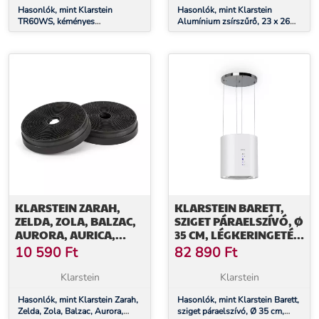
Hasonlók, mint Klarstein
Hasonlók, mint Klarstein
TR60WS, kéményes
Alumínium zsírszűrő, 23 x 26
páraelszívó, 60 cm, 2 x szűrő
cm, cserélhető szűrő, pótszűrő
KLARSTEIN ZARAH,
KLARSTEIN BARETT,
ZELDA, ZOLA, BALZAC,
SZIGET PÁRAELSZÍVÓ, Ø
AURORA, AURICA,
35 CM, LÉGKERINGETÉS,
AKTÍVSZÉN SZŰRŐ
560 M³/Ó, LED,
10 590
Ft
82 890
Ft
AKTÍVSZÉN SZŰRŐ,
FEHÉR
Klarstein
Klarstein
Hasonlók, mint Klarstein Zarah,
Hasonlók, mint Klarstein Barett,
Zelda, Zola, Balzac, Aurora,
sziget páraelszívó, Ø 35 cm,