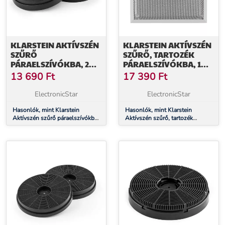
KLARSTEIN AKTÍVSZÉN
KLARSTEIN AKTÍVSZÉN
SZŰRŐ
SZŰRŐ, TARTOZÉK
PÁRAELSZÍVÓKBA, 2
PÁRAELSZÍVÓKBA, 1
PÓT SZŰRŐ, Ø 17,5 CM
SZŰRŐ
13 690
Ft
17 390
Ft
ElectronicStar
ElectronicStar
Hasonlók, mint Klarstein
Hasonlók, mint Klarstein
Aktívszén szűrő páraelszívókba,
Aktívszén szűrő, tartozék
2 pót szűrő, Ø 17,5 cm
páraelszívókba, 1 szűrő