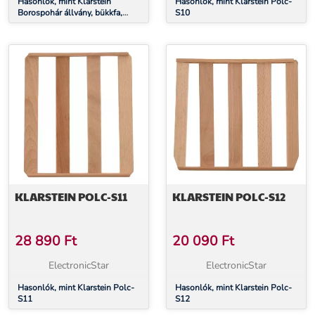
Hasonlók, mint Klarstein
Hasonlók, mint Klarstein Polc-
Borospohár állvány, bükkfa,
S10
Vinsider 79 Duóhoz, nagy
tárolóhely, könnyen tisztítható
KLARSTEIN POLC-S11
KLARSTEIN POLC-S12
28 890
Ft
20 090
Ft
ElectronicStar
ElectronicStar
Hasonlók, mint Klarstein Polc-
Hasonlók, mint Klarstein Polc-
S11
S12