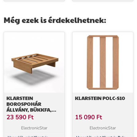
Aurica, aktívszén szűrő
légkeringetés, 560 m³/ó, LED,
aktívszén szűrő, fehér
Még ezek is érdekelhetnek:
KLARSTEIN
KLARSTEIN POLC-S10
BOROSPOHÁR
ÁLLVÁNY, BÜKKFA,
VINSIDER 79 DUÓHOZ,
23 590
Ft
15 090
Ft
NAGY TÁROLÓHELY,
KÖNNYEN TISZTÍTHATÓ
ElectronicStar
ElectronicStar