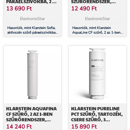
PÁRAELSZÍVÓKBA, 2 X
SZŰRŐRENDSZER,
SZŰRŐ, ELSZÍVÁS
VÍZKEZELŐ, ÜLEDÉK ÉS
13 690
Ft
12 490
Ft
AKTÍVSZENES SZŰRŐ
ElectronicStar
ElectronicStar
Hasonlók, mint Klarstein Sofia,
Hasonlók, mint Klarstein
aktívszén szűrő páraelszívókba,
AquaLine CF szűrő, 2 az 1-ben
2 x szűrő, elszívás
szűrőrendszer, vízkezelő, üledék
és aktívszenes szűrő
KLARSTEIN AQUAFINA
KLARSTEIN PURELINE
CF SZŰRŐ, 2 AZ 1-BEN
PCT SZŰRŐ, TARTOZÉK,
SZŰRŐRENDSZER,
CSERE SZŰRŐ, 3
VÍZKEZELŐ,
FOKOZATÚ:
14 240
Ft
15 890
Ft