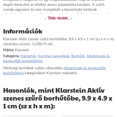
dugón keresztül az értékes boros palackokba kerüljön. A szűrő
cseréje egyszerű és nem komplikált a beszúrható tartónak
köszönhetően: egyszerűen húzza ki az öreg szűrő, tegye bele az új
↓ Több részlet... ↓
szűrőt és kész. Minimális erőfeszítés a maximálisan friss levegőért a
borhűtőben.
Információk
További információk>>
Klarstein Aktív szenes szűrő borhűtőbe, 9.9 x 4.9 x 1 cm (sz x h x m)
vásárlása olcsón, 11290 Ft-ért.
Márka:
Klarstein
Kategória:
Háztartás
,
Konyhai nagygépek
,
Borhűtő
,
Alkatrészek és
kiegészítők borhűtőkhöz
Minőségi termékek széles választéka
Alkatrészek és kiegészítők
borhűtőkhöz
kategóriában Klarstein márkától.
Hasonlók, mint Klarstein Aktív
szenes szűrő borhűtőbe, 9.9 x 4.9 x
1 cm (sz x h x m):