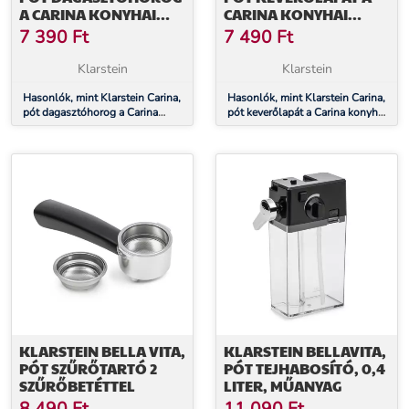
A CARINA KONYHAI
CARINA KONYHAI
ROBOTGÉPHEZ
ROBOTGÉPHEZ
7 390
Ft
7 490
Ft
Klarstein
Klarstein
Hasonlók, mint Klarstein Carina,
Hasonlók, mint Klarstein Carina,
pót dagasztóhorog a Carina
pót keverőlapát a Carina konyhai
konyhai robotgéphez
robotgéphez
KLARSTEIN BELLA VITA,
KLARSTEIN BELLAVITA,
PÓT SZŰRŐTARTÓ 2
PÓT TEJHABOSÍTÓ, 0,4
SZŰRŐBETÉTTEL
LITER, MŰANYAG