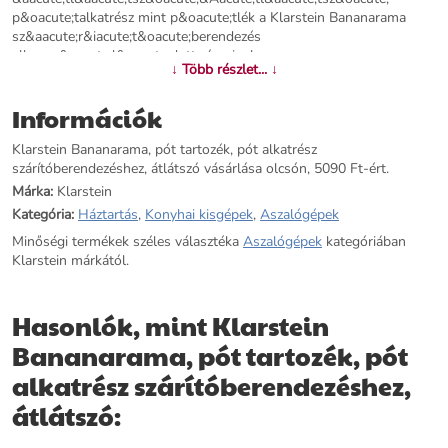
p&oacute;talkatrész mint p&oacute;tlék a Klarstein Bananarama
sz&aacute;r&iacute;t&oacute;berendezés
elhaszn&aacute;l&oacute;dott részeinek
↓ Több részlet... ↓
p&oacute;tl&aacute;s&aacute;ra. A haszn&aacute;laton k&iacute;vüli
tartozékokat p&oacute;toljaMinden t&iacute;pus&uacute; Klarstein
Információk
Bananarama sz&aacute;r&iacute;t&oacute;berendezéshez alkalmas a
következő terméksz&aacute;mokkal: 10027831, 10027832.
Klarstein Bananarama, pót tartozék, pót alkatrész
szárítóberendezéshez, átlátszó vásárlása olcsón, 5090 Ft-ért.
További információk>>
Márka:
Klarstein
Kategória:
Háztartás
,
Konyhai kisgépek
,
Aszalógépek
Minőségi termékek széles választéka
Aszalógépek
kategóriában
Klarstein márkától.
Hasonlók, mint Klarstein
Bananarama, pót tartozék, pót
alkatrész szárítóberendezéshez,
átlátszó: