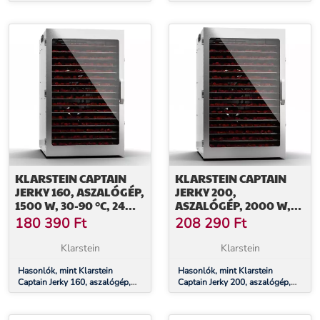
°C, LCD érintőképernyős kijelző,
1000 W, 30 – 90 °C, 24-órás
időzítő, fekete
időzítő, rozsdamentes acél
KLARSTEIN CAPTAIN
KLARSTEIN CAPTAIN
JERKY 160, ASZALÓGÉP,
JERKY 200,
1500 W, 30-90 °C, 24
ASZALÓGÉP, 2000 W,
ÓRÁS IDŐZÍTŐ,
30-90 °C, 24 ÓRÁS
180 390
Ft
208 290
Ft
ROZSDAMENTES ACÉL
IDŐZÍTŐ,
ROZSDAMENTES ACÉL
Klarstein
Klarstein
Hasonlók, mint Klarstein
Hasonlók, mint Klarstein
Captain Jerky 160, aszalógép,
Captain Jerky 200, aszalógép,
1500 W, 30-90 °C, 24 órás
2000 W, 30-90 °C, 24 órás
időzítő, rozsdamentes acél
időzítő, rozsdamentes acél