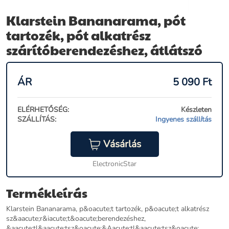
Klarstein Bananarama, pót
tartozék, pót alkatrész
szárítóberendezéshez, átlátszó
ÁR
5 090
Ft
ELÉRHETŐSÉG:
Készleten
SZÁLLÍTÁS:
Ingyenes szállítás
Vásárlás
ElectronicStar
Termékleírás
Klarstein Bananarama, p&oacute;t tartozék, p&oacute;t alkatrész
sz&aacute;r&iacute;t&oacute;berendezéshez,
&aacute;tl&aacute;tsz&oacute;&Aacute;tl&aacute;tsz&oacute;