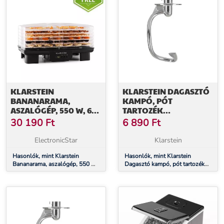
KLARSTEIN
KLARSTEIN DAGASZTÓ
BANANARAMA,
KAMPÓ, PÓT
ASZALÓGÉP, 550 W, 6
TARTOZÉK
SZINT, FEKETE
DAGASZTÁSHOZ A
30 190
Ft
6 890
Ft
BELLA PICO 2G/BELLA
ROBUSTA
ElectronicStar
Klarstein
ROBOTGÉPHEZ,
Hasonlók, mint Klarstein
ÖNTÖTT ALUMÍNIUM
Hasonlók, mint Klarstein
Bananarama, aszalógép, 550 W,
Dagasztó kampó, pót tartozék
6 szint, fekete
dagasztáshoz a Bella Pico
2G/Bella Robusta robotgéphez,
öntött alumínium