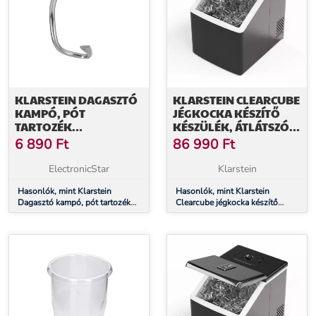
KLARSTEIN DAGASZTÓ
KLARSTEIN CLEARCUBE
KAMPÓ, PÓT
JÉGKOCKA KÉSZÍTŐ
TARTOZÉK
KÉSZÜLÉK, ÁTLÁTSZÓ
DAGASZTÁSHOZ A
JÉG, 13 KG/24 Ó
6 890
Ft
86 990
Ft
BELLA PICO 2G/BELLA
ROBUSTA
ElectronicStar
Klarstein
ROBOTGÉPHEZ,
ÖNTÖTT ALUMÍNIUM
Hasonlók, mint Klarstein
Hasonlók, mint Klarstein
Dagasztó kampó, pót tartozék
Clearcube jégkocka készítő
dagasztáshoz a Bella Pico
készülék, átlátszó jég, 13 kg/24
2G/Bella Robusta robotgéphez,
ó
öntött alumínium