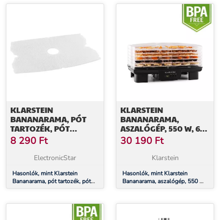
KLARSTEIN
KLARSTEIN
BANANARAMA, PÓT
BANANARAMA,
TARTOZÉK, PÓT
ASZALÓGÉP, 550 W, 6
ALKATRÉSZ
SZINT, FEKETE
8 290
Ft
30 190
Ft
ASZALÓGÉPHEZ,
ÁTLÁTSZÓ
ElectronicStar
Klarstein
Hasonlók, mint Klarstein
Hasonlók, mint Klarstein
Bananarama, pót tartozék, pót
Bananarama, aszalógép, 550 W,
alkatrész aszalógéphez, átlátszó
6 szint, fekete