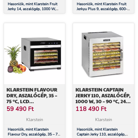
Hasonlók, mint Klarstein Fruit
Hasonlók, mint Klarstein Fruit
Jerky 14, aszalógép, 1000 W,
Jerkyu Plus 9, aszalógép, 600-
30-70 °C, 14 emelet, LCD
700 W, 35-70 °C, időzítő, 9
kijelző
emelet
KLARSTEIN FLAVOUR
KLARSTEIN CAPTAIN
DRY, ASZALÓGÉP, 35 –
JERKY 110, ASZALÓGÉP,
75 °C, LCD
1000 W, 30 – 90 °C, 24-
ÉRINTŐKÉPERNYŐS
ÓRÁS IDŐZÍTŐ,
59 490
Ft
118 490
Ft
KIJELZŐ, IDŐZÍTŐ,
ROZSDAMENTES ACÉL
FEKETE
Klarstein
Klarstein
Hasonlók, mint Klarstein
Hasonlók, mint Klarstein
Flavour Dry, aszalógép, 35 – 75
Captain Jerky 110, aszalógép,