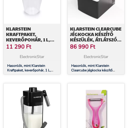
KLARSTEIN
KLARSTEIN CLEARCUBE
KRAFTPAKET,
JÉGKOCKA KÉSZÍTŐ
KEVERŐPOHÁR, 1 L,
KÉSZÜLÉK, ÁTLÁTSZÓ
PVC, ÁTLÁTSZÓ,
JÉG, 13 KG/24 Ó
11 290
Ft
86 990
Ft
KIEGÉSZÍTŐ
ElectronicStar
ElectronicStar
Hasonlók, mint Klarstein
Hasonlók, mint Klarstein
Kraftpaket, keverőpohár, 1 L,
Clearcube jégkocka készítő
PVC, átlátszó, kiegészítő
készülék, átlátszó jég, 13 kg/24
ó