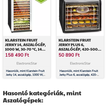
KLARSTEIN FRUIT
KLARSTEIN FRUIT
JERKY 14, ASZALÓGÉP,
JERKY PLUS 6,
1000 W, 30-70 °C, 14
ASZALÓGÉP, 420-500
EMELET, LCD KIJELZŐ
W, IDŐZÍTŐ, 6 EMELET,
158 490
Ft
50 890
Ft
FEKETE
ElectronicStar
ElectronicStar
Hasonlók, mint Klarstein Fruit
Hasonlók, mint Klarstein Fruit
Jerky 14, aszalógép, 1000 W,
Jerky Plus 6, aszalógép, 420-
30-70 °C, 14 emelet, LCD
500 W, időzítő, 6 emelet, fekete
kijelző
Hasonló kategóriák, mint
Aszalógépek: