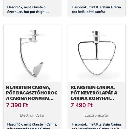
Hasonlók, mint Klarstein
Hasonlók, mint Klarstein Gracia,
Szechuan, hot pot és grill
pót fedő, pótalkatrész
lemez, 5 l űrtartalom, 1350 W,
600 W, fekete
KLARSTEIN CARINA,
KLARSTEIN CARINA,
PÓT DAGASZTÓHOROG
PÓT KEVERŐLAPÁT A
A CARINA KONYHAI
CARINA KONYHAI
ROBOTGÉPHEZ
ROBOTGÉPHEZ
7 390
Ft
7 490
Ft
ElectronicStar
ElectronicStar
Hasonlók, mint Klarstein Carina,
Hasonlók, mint Klarstein Carina,