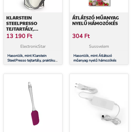
KLARSTEIN
ÁTLÁTSZÓ MŰANYAG
STEELPRESSO
NYELŰ HÁMOZÓKÉS
TEJTARTÁLY,
PRAKTIKUS
13 190
Ft
304
Ft
KIEGÉSZÍTŐK, 0,55
LITER, ÁTLÁTSZÓ
ElectronicStar
Sussvelem
Hasonlók, mint Klarstein
Hasonlók, mint Átlátszó
SteelPresso tejtartály, praktikus
műanyag nyelű hámozókés
kiegészítők, 0,55 liter, átlátszó