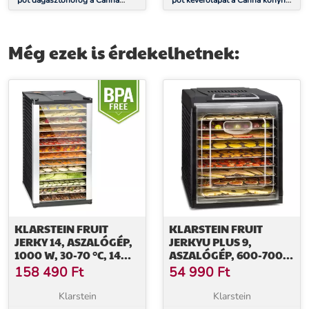
pót dagasztóhorog a Carina
pót keverőlapát a Carina konyhai
konyhai robotgéphez
robotgéphez
Még ezek is érdekelhetnek:
KLARSTEIN FRUIT
KLARSTEIN FRUIT
JERKY 14, ASZALÓGÉP,
JERKYU PLUS 9,
1000 W, 30-70 °C, 14
ASZALÓGÉP, 600-700
EMELET, LCD KIJELZŐ
W, 35-70 °C, IDŐZÍTŐ, 9
158 490
Ft
54 990
Ft
EMELET
Klarstein
Klarstein