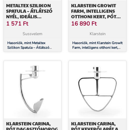
METALTEX SZILIKON
KLARSTEIN GROWIT
SPATULA – ÁTLÁTSZÓ
FARM, INTELLIGENS
NYÉL, IDEÁLIS
OTTHONI KERT, PÓT
KRÉMFELVITELHEZ
TÁPEGYSÉG, 24 V/6.25 A
1 571
Ft
16 890
Ft
Sussvelem
Klarstein
Hasonlók, mint Metaltex
Hasonlók, mint Klarstein GrowIt
Szilikon Spatula – Átlátszó
Farm, intelligens otthoni kert,
Nyél, Ideális Krémfelvitelhez
pót tápegység, 24 V/6.25 A
KLARSTEIN CARINA,
KLARSTEIN CARINA,
PÓT DAGASZTÓHOROG
PÓT KEVERŐLAPÁT A