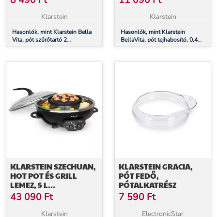
8 490
Ft
11 090
Ft
Klarstein
Klarstein
Hasonlók, mint Klarstein Bella
Hasonlók, mint Klarstein
Vita, pót szűrőtartó 2
BellaVita, pót tejhabosító, 0,4
szűrőbetéttel
liter, műanyag
KLARSTEIN SZECHUAN,
KLARSTEIN GRACIA,
HOT POT ÉS GRILL
PÓT FEDŐ,
LEMEZ, 5 L
PÓTALKATRÉSZ
ŰRTARTALOM, 1350 W,
43 090
Ft
7 590
Ft
600 W, FEKETE
Klarstein
ElectronicStar