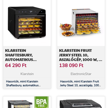
KLARSTEIN
KLARSTEIN FRUIT
SHAFTESBURY,
JERKY STEEL 10,
AUTOMATIKUS
ASZALÓGÉP, 1000 W, 10
ASZALÓGÉP, 700 W, 35-
EMELET
64 290
Ft
138 090
Ft
80 °C, IDŐZÍTŐ,
DIGITÁLIS
Klarstein
ElectronicStar
ÉRINTŐKÉPERNYŐS
KIJELZŐ
Hasonlók, mint Klarstein
Hasonlók, mint Klarstein Fruit
Shaftesbury, automatikus
Jerky Steel 10, aszalógép, 1000
aszalógép, 700 W, 35-80 °C,
W, 10 emelet
időzítő, digitális
érintőképernyős kijelző