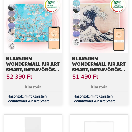
KLARSTEIN
KLARSTEIN
WONDERWALL AIR ART
WONDERWALL AIR ART
SMART, INFRAVÖRÖS
SMART, INFRAVÖRÖS
HŐSUGÁRZÓ, 60 X 60
HŐSUGÁRZÓ, 60 X 60
52 390
Ft
51 490
Ft
CM, 350 W,
CM, 350 W,
ALKALMAZÁS,
ALKALMAZÁS, HULLÁM
Klarstein
Klarstein
MANDULA VIRÁG
Hasonlók, mint Klarstein
Hasonlók, mint Klarstein
Wonderwall Air Art Smart,
Wonderwall Air Art Smart,
infravörös hősugárzó, 60 x 60
infravörös hősugárzó, 60 x 60
cm, 350 W, alkalmazás,
cm, 350 W, alkalmazás, hullám
mandula virág