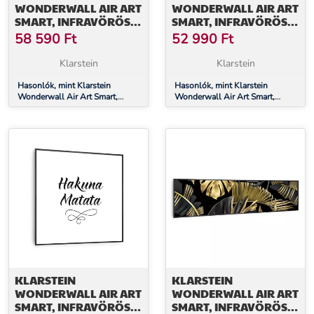
WONDERWALL AIR ART
WONDERWALL AIR ART
SMART, INFRAVÖRÖS
SMART, INFRAVÖRÖS
HŐSUGÁRZÓ, 80 X 60
HŐSUGÁRZÓ, 60 X 60
58 590
Ft
52 990
Ft
CM, 500 W, KERTI ÚT
CM, 350 W, TENGER
Klarstein
Klarstein
Hasonlók, mint Klarstein
Hasonlók, mint Klarstein
Wonderwall Air Art Smart,
Wonderwall Air Art Smart,
infravörös hősugárzó, 80 x 60
infravörös hősugárzó, 60 x 60
cm, 500 W, kerti út
cm, 350 W, tenger
KLARSTEIN
KLARSTEIN
WONDERWALL AIR ART
WONDERWALL AIR ART
SMART, INFRAVÖRÖS
SMART, INFRAVÖRÖS