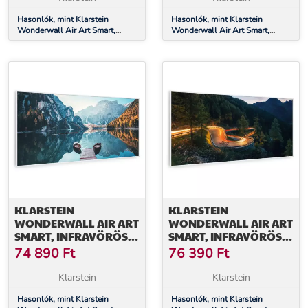
Hasonlók, mint Klarstein
Hasonlók, mint Klarstein
Wonderwall Air Art Smart,
Wonderwall Air Art Smart,
infravörös hősugárzó, 60 x 120
infravörös hősugárzó, 60 x 120
cm, 700 W, New York térképe
cm, 700 W, tenger
függőlegesen
KLARSTEIN
KLARSTEIN
WONDERWALL AIR ART
WONDERWALL AIR ART
SMART, INFRAVÖRÖS
SMART, INFRAVÖRÖS
HŐSUGÁRZÓ, 120 X 60
HŐSUGÁRZÓ, 120 X 60
74 890
Ft
76 390
Ft
CM, 700 W, TENGER
CM, 700 W, HEGYI ÚT
VÍZSZINTESEN
Klarstein
Klarstein
Hasonlók, mint Klarstein
Hasonlók, mint Klarstein