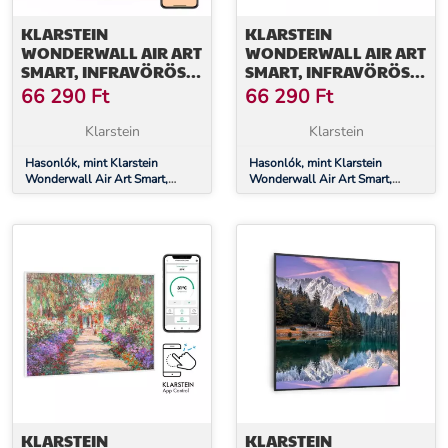
KLARSTEIN
KLARSTEIN
WONDERWALL AIR ART
WONDERWALL AIR ART
SMART, INFRAVÖRÖS
SMART, INFRAVÖRÖS
HŐSUGÁRZÓ, 80 X 60
HŐSUGÁRZÓ, 80 X 60
66 290
Ft
66 290
Ft
CM, 500 W, KÉK
CM, 500 W, CSILLAGOS
HULLÁMOK
ÉGBOLT
Klarstein
Klarstein
Hasonlók, mint Klarstein
Hasonlók, mint Klarstein
Wonderwall Air Art Smart,
Wonderwall Air Art Smart,
infravörös hősugárzó, 80 x 60
infravörös hősugárzó, 80 x 60
cm, 500 W, kék hullámok
cm, 500 W, csillagos égbolt
KLARSTEIN
KLARSTEIN