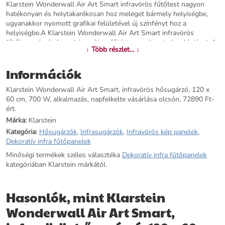
Klarstein Wonderwall Air Art Smart infravörös fűtőtest nagyon
hatékonyan és helytakarékosan hoz meleget bármely helyiségbe,
ugyanakkor nyomott grafikai felületével új színfényt hoz a
helyiségbe.A Klarstein Wonderwall Air Art Smart infravörös
fűtőberendezés forradalmasítja a fűtést a modern technológiával. A
↓ Több részlet... ↓
nagyméretű, 120 x 60 cm-es fűtőpanel közvetlenül a falra
akasztható, és 5 cm-es mélységének köszönhetően alig nagyobb,
Információk
mint egy bekeretezett kép. A 700 W teljesítményű készülék az IR
ComfortHeat technológiának köszönhetően a naphő elvét használja:
Klarstein Wonderwall Air Art Smart, infravörös hősugárzó, 120 x
ahelyett, hogy lassan melegítené a levegőt, kellemes infravörös
60 cm, 700 W, alkalmazás, napfelkelte vásárlása olcsón, 72890 Ft-
sugárzást bocsát ki, amely közvetlenül felmelegíti az embereket és a
ért.
tárgyakat egy körülbelül 14 m²-es területen. Az Ön új infravörös
fűtőberendezése rendkívül energiatakarékos: a felhasznált energia
Márka:
Klarstein
98%-a hősugárzássá alakul át. És mivel a Wonderwall csak
Kategória:
Hősugárzók
,
Infrasugárzók
,
Infravörös kép panelek
,
hősugárzással működik, nem fúj port és nem kelt zajt - így ideális
Dekoratív infra fűtőpanelek
választás allergiásoknak illetve zajérzékeny helyiségekben, például
Minőségi termékek széles választéka
Dekoratív infra fűtőpanelek
irodákban vagy hálószobákban való használatra. Elegáns
kategóriában Klarstein márkától.
kőfelületének köszönhetően nemcsak melegséget áraszt, hanem
bármely helyiség dekoratív látványossága is.Most még okosabb: az
új Klarstein Wonderwall Air Art Smart infravörös fűtőtestek
Hasonlók, mint Klarstein
csatlakoztathatók a helyi WiFi hálózathoz, majd bárhonnan
vezérelhetők a Klarstein App Experience segítségével. Még az
Wonderwall Air Art Smart,
okostelefonját vagy a táblagépét sem kell elővennie, mert a
beépített hangvezérléssel az Alexa vagy a Google segítségével