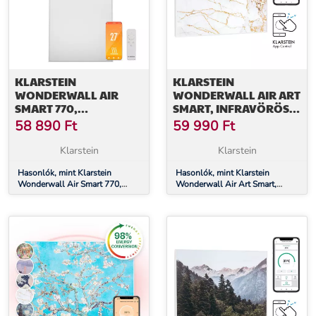
KLARSTEIN
KLARSTEIN
WONDERWALL AIR
WONDERWALL AIR ART
SMART 770,
SMART, INFRAVÖRÖS
INFRAVÖRÖS
HŐSUGÁRZÓ, 80 X 60
58 890
Ft
59 990
Ft
HŐSUGÁRZÓ, 60 X 120
CM, 500 W, MÁRVÁNY
CM, 770 W,
Klarstein
Klarstein
ALKALMAZÁS
Hasonlók, mint Klarstein
Hasonlók, mint Klarstein
Wonderwall Air Smart 770,
Wonderwall Air Art Smart,
infravörös hősugárzó, 60 x 120
infravörös hősugárzó, 80 x 60
cm, 770 W, alkalmazás
cm, 500 W, márvány