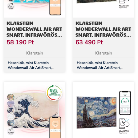
KLARSTEIN
KLARSTEIN
WONDERWALL AIR ART
WONDERWALL AIR ART
SMART, INFRAVÖRÖS
SMART, INFRAVÖRÖS
HŐSUGÁRZÓ, 80 X 60
HŐSUGÁRZÓ, 80 X 60
58 190
Ft
63 490
Ft
CM, 500 W, VIRÁGOK
CM, 500 W, FALI, HEGY
Klarstein
Klarstein
Hasonlók, mint Klarstein
Hasonlók, mint Klarstein
Wonderwall Air Art Smart,
Wonderwall Air Art Smart,
infravörös hősugárzó, 80 x 60
infravörös hősugárzó, 80 x 60
cm, 500 W, virágok
cm, 500 W, fali, hegy