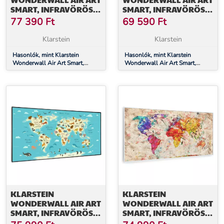
SMART, INFRAVÖRÖS
SMART, INFRAVÖRÖS
HŐSUGÁRZÓ, 120 X 60
HŐSUGÁRZÓ, 120 X 60
77 390
Ft
69 590
Ft
CM, 700 W, ARANY
CM, 700 W, ÉJSZAKAI
TÉRKÉP
TÉRKÉP
Klarstein
Klarstein
Hasonlók, mint Klarstein
Hasonlók, mint Klarstein
Wonderwall Air Art Smart,
Wonderwall Air Art Smart,
infravörös hősugárzó, 120 x 60
infravörös hősugárzó, 120 x 60
cm, 700 W, arany térkép
cm, 700 W, éjszakai térkép
KLARSTEIN
KLARSTEIN
WONDERWALL AIR ART
WONDERWALL AIR ART
SMART, INFRAVÖRÖS
SMART, INFRAVÖRÖS
HŐSUGÁRZÓ, 120 X 60
HŐSUGÁRZÓ, 120 X 60