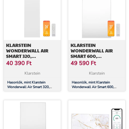
KLARSTEIN
KLARSTEIN
WONDERWALL AIR
WONDERWALL AIR
SMART 320,
SMART 600,
INFRAVÖRÖS
INFRAVÖRÖS
40 390
Ft
49 590
Ft
HŐSUGÁRZÓ, 30 X 100
HŐSUGÁRZÓ, 60 X 100
CM, 320 W,
CM, 600 W,
Klarstein
Klarstein
ALKALMAZÁS
ALKALMAZÁS
Hasonlók, mint Klarstein
Hasonlók, mint Klarstein
Wonderwall Air Smart 320,
Wonderwall Air Smart 600,
infravörös hősugárzó, 30 x 100
infravörös hősugárzó, 60 x 100
cm, 320 W, alkalmazás
cm, 600 W, alkalmazás