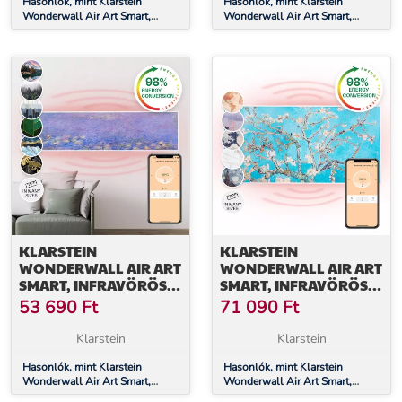
Hasonlók, mint Klarstein
Hasonlók, mint Klarstein
Wonderwall Air Art Smart,
Wonderwall Air Art Smart,
infravörös hősugárzó, 80 x 60
infravörös hősugárzó, 120 x 30
cm, 500 W, napfelkelte
cm, 350 W, alkalmazás,
márvány II
KLARSTEIN
KLARSTEIN
WONDERWALL AIR ART
WONDERWALL AIR ART
SMART, INFRAVÖRÖS
SMART, INFRAVÖRÖS
HŐSUGÁRZÓ, 120 X 30
HŐSUGÁRZÓ, 120 X 60
53 690
Ft
71 090
Ft
CM, 350 W,
CM, 700 W,
ALKALMAZÁS,
ALKALMAZÁS,
Klarstein
Klarstein
TAVIRÓZSÁK
MANDULAVIRÁG
Hasonlók, mint Klarstein
Hasonlók, mint Klarstein
Wonderwall Air Art Smart,
Wonderwall Air Art Smart,
infravörös hősugárzó, 120 x 30
infravörös hősugárzó, 120 x 60