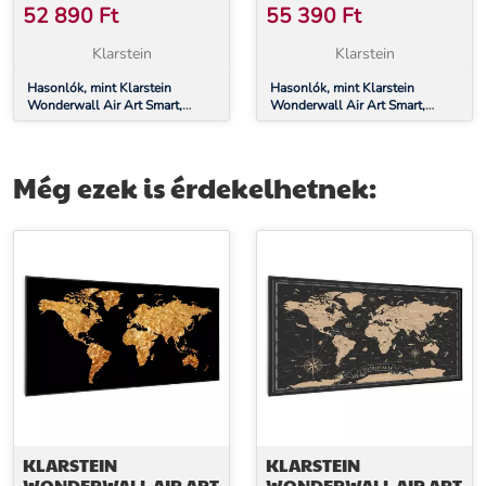
HŐSUGÁRZÓ, 60 X 60
HŐSUGÁRZÓ, 120 X 30
52 890
Ft
55 390
Ft
CM, 350 W, MOTTÓ
CM, 350 W, FEKETE
VIRÁG
Klarstein
Klarstein
Hasonlók, mint Klarstein
Hasonlók, mint Klarstein
Wonderwall Air Art Smart,
Wonderwall Air Art Smart,
infravörös hősugárzó, 60 x 60
infravörös hősugárzó, 120 x 30
cm, 350 W, mottó
cm, 350 W, fekete virág
Még ezek is érdekelhetnek:
KLARSTEIN
KLARSTEIN
WONDERWALL AIR ART
WONDERWALL AIR ART