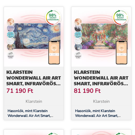
cm, 350 W, alkalmazás,
cm, 700 W, alkalmazás,
tavirózsák
mandulavirág
KLARSTEIN
KLARSTEIN
WONDERWALL AIR ART
WONDERWALL AIR ART
SMART, INFRAVÖRÖS
SMART, INFRAVÖRÖS
HŐSUGÁRZÓ, 120 X 60
HŐSUGÁRZÓ, 120 X 60
71 190
Ft
81 190
Ft
CM, 700 W,
CM, 700 W,
ALKALMAZÁS,
ALKALMAZÁS, KERTI
Klarstein
Klarstein
CSILLAGOK
ÖSVÉNY
Hasonlók, mint Klarstein
Hasonlók, mint Klarstein
Wonderwall Air Art Smart,
Wonderwall Air Art Smart,
infravörös hősugárzó, 120 x 60
infravörös hősugárzó, 120 x 60
cm, 700 W, alkalmazás,
cm, 700 W, alkalmazás, kerti
csillagok
ösvény