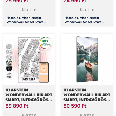
75 990
Ft
74 990
Ft
CM, 700 W, TÉRKÉP
CM, 700 W, SZÍNES
ÁLLATOKKAL
TÉRKÉP
Klarstein
Klarstein
Hasonlók, mint Klarstein
Hasonlók, mint Klarstein
Wonderwall Air Art Smart,
Wonderwall Air Art Smart,
infravörös hősugárzó, 120 x 60
infravörös hősugárzó, 120 x 60
cm, 700 W, térkép állatokkal
cm, 700 W, színes térkép
KLARSTEIN
KLARSTEIN
WONDERWALL AIR ART
WONDERWALL AIR ART
SMART, INFRAVÖRÖS
SMART, INFRAVÖRÖS
HŐSUGÁRZÓ, 60 X 120
HŐSUGÁRZÓ, 60 X 120
89 890
Ft
80 590
Ft
CM, 700 W, NEW YORK
CM, 700 W, TENGER
TÉRKÉPE
FÜGGŐLEGESEN
Klarstein
Klarstein