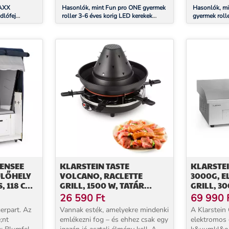
testsúl...
AXX
Hasonlók, mint Fun pro ONE gyermek
Hasonlók, m
dlófej
roller 3-6 éves korig LED kerekek
gyermek roll
trész
összecsukható 50 kg-ig állítható
kerekek össz
magasságú
állítható ma
ENSEE
KLARSTEIN TASTE
KLARSTEI
ÜLŐHELY
VOLCANO, RACLETTE
3000G, 
, 118 CM,
GRILL, 1500 W, TATÁR
GRILL, 30
GRILL, 8 SZEMÉLY
54,5 X 35
26 590
Ft
69 990
E
erpart. Az
Vannak esték, amelyekre mindenki
A Klarstein
;nt
emlékezni fog – és ehhez csak egy
elektromos g