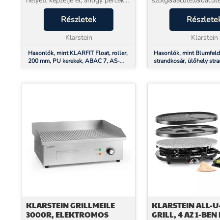
helyett képzelje el, ahogy percek
szolg&aacute;l&oacute
alatt ott van, ahová tart. A
Hiddensee strandkos&
Klarstein Float e-roller pontosan
Részletek
k&ouml;zvetlen&uuml;
Részlete
erre született: városi közlekedésre,
otthon&aacute;ba hozz
ah...
Klarstein
strand hangulat&aacute
Klarstein
Hasonlók, mint KLARFIT Float, roller,
Hasonlók, mint Blumfeld
200 mm, PU kerekek, ABAC 7, AS-
strandkosár, ülőhely stra
soft grips fogantyúk, bíborvörös
118 cm, védőburkolat, ke
KLARSTEIN GRILLMEILE
KLARSTEIN ALL-U
3000R, ELEKTROMOS
GRILL, 4 AZ 1-BEN