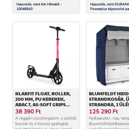
Hasonlók, mint NA Hőmérő -
Hasonlók, mint DURAM
10048543
Powerplus tóporszívó pa
kerekek, 4 darab, pótalka
KLARFIT FLOAT, ROLLER,
BLUMFELDT HIDD
200 MM, PU KEREKEK,
STRANDKOSÁR, 
ABAC 7, AS-SOFT GRIPS
STRANDRA, 2 ÜLÉS
FOGANTYÚK, BÍBORVÖRÖS
VÉDŐBURKOLAT,
38 390
Ft
125 290
Ft
KEREKEK, SZÜRK
A reggeli csúcsforgalom, a zsúfolt
Ny&aacute;r, nap, teng
buszok és a hosszú gyaloglás
&uuml;lőhelyk&eacute