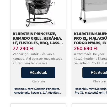
KLARSTEIN PRINCESIZE,
KLARSTEIN SAUE
KAMADO GRILL, KERÁMIA,
PRO XL, MALACSÜ
11", FÜSTÖLÉS, BBQ, LASSÚ
FORGÓ NYÁRS, 13 
SÜTÉS, FEKETE
KERÉK, ROZSDAM
77 290
Ft
250 690
Ft
ACÉL
Vannak grillsütők – és van a
A zárt főzési helynek
kamado. Aki egyszer megkóstolja
köszönhetően a Klarst
az ízét, nem tér vissza a
Sauenland Pro XL mal
hagyományos rácshoz. A Klarstein
grill lenyűgöz lédús f
Princesize ezt az élményt hozza el
Részletek
és rendkívül puha hús
Részlete
Ön kertjébe vagy teraszára: egy
grillel, grillrácsal és sz
kompakt, 11 c...
Klarstein
rozsdamentes acélláb..
Klarstein
Hasonlók, mint Klarstein Princesize,
Hasonlók, mint Klarstei
kamado grill, kerámia, 11", füstölés,
Pro XL, malacsütő grill, 
BBQ, lassú sütés, fekete
13 W, 4 kerék, rozsdamen