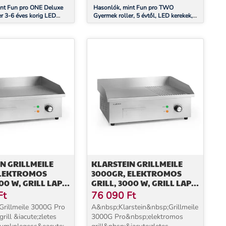
int Fun pro ONE Deluxe
Hasonlók, mint Fun pro TWO
er 3-6 éves korig LED
Gyermek roller, 5 évtől, LED kerekek,
ecsukható 50 kg-ig
80 kg, összecsukható, állítható
gasságú
magasságú
N GRILLMEILE
KLARSTEIN GRILLMEILE
ELEKTROMOS
3000GR, ELEKTROMOS
00 W, GRILL LAP,
GRILL, 3000 W, GRILL LAP,
 CM, SIMA
54,5 X 35 CM, SIMA/BORDÁS
Ft
76 090
Ft
 Grillmeile 3000G Pro
A&nbsp;Klarstein&nbsp;Grillmeile
rill &iacute;zletes
3000G Pro&nbsp;elektromos