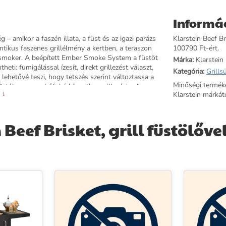
Informá
– amikor a faszén illata, a füst és az igazi parázs
Klarstein Beef Br
entikus faszenes grillélmény a kertben, a teraszon
100790 Ft-ért.
s smoker. A beépített Ember Smoke System a füstöt
Márka:
Klarstein
eti: fumigálással ízesít, direkt grillezést választ,
Kategória:
Grills
lehetővé teszi, hogy tetszés szerint változtassa a
Minőségi termék
Q-tól a magas hőfokú közvetlen grillezésig. A
 ↓
Klarstein márkátó
s – és ezzel a hőmérséklet – a fedél kinyitása
időjárásálló acélból készült, egész éves kültéri
enletesen tárolja a hőt, tisztítása lehűlés után
Beef Brisket, grill füstölőve
en is hűvösek maradnak, a rugós fedél finoman
s kényelmes, szétszerelés nélkül. A két nagy kerék
rti összejövetelhez, vasárnapi családi grillezéshez
ef Brisket minden társaság középpontjává válik.
komolyan veszik a BBQ-t. Rendelje meg a Klarstein
ezés!