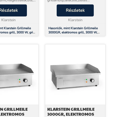
uml;nlegess&eacute;geket
grill&nbsp;&iacute;zletes
aacute;l
k&uuml;l&ouml;nlegess&eacute;geket
len&uuml;l a
Részletek
k&iacute;n&aacute;l
Részletek
- ide&aacute;lis
k&ouml;zvetlen&uuml;l a
 mozg&oacute; b&...
Klarstein
grillezőből - ide&aacute;lis
Klarstein
eszk&ou...
t Klarstein Grillmeile
Hasonlók, mint Klarstein Grillmeile
omos grill, 3000 W, grill
3000GR, elektromos grill, 3000 W,
5 cm, sima
grill lap, 54,5 x 35 cm, sima/bordás
N GRILLMEILE
KLARSTEIN GRILLMEILE
ELEKTROMOS
3000GR, ELEKTROMOS