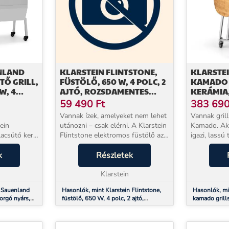
NLAND
KLARSTEIN FLINTSTONE,
KLARSTEI
TŐ GRILL,
FÜSTÖLŐ, 650 W, 4 POLC, 2
KAMADO 
W, 4
AJTÓ, ROZSDAMENTES
KERÁMIA,
ENTES
ACÉL
LASSÚ SÜ
59 490
Ft
383 69
ROZSDAM
Vannak ízek, amelyeket nem lehet
Vannak grill
ein
utánozni – csak elérni. A Klarstein
Kamado. Aki
acsütő kerti
Flintstone elektromos füstölő azt
igazi, lassú
inomságaival
az autentikus BBQ-aromát hozza
az többé ne
ával. Forgó
k
el Ön teraszára vagy kertjébe,
Részletek
Klarstein Ki
ilárd
amelyért mások étterembe járnak:
colos, kerá
.
la...
Klarstein
amelyet azo.
n Sauenland
Hasonlók, mint Klarstein Flintstone,
Hasonlók, min
forgó nyárs,
füstölő, 650 W, 4 polc, 2 ajtó,
kamado grills
tes acél
rozsdamentes acél
lassú sütés,