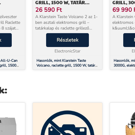
GRILL, 1500 W, TATÁR
GRILL, 30
ÉSZÍTŐ
GRILL, 8 SZEMÉLY
54,5 X 35
26 590
Ft
69 990
ilveszter
A Klarstein Taste Volcano 2 az 1-
A Klarstein
ette
ben asztali elektromos grill –
elektromos g
 8 szájat
tatárkalap és raclette grillező
k&uuml;l&o
gjobb
egyben – kedve szerint zöldséget,
k&iacute;n&
 alkalomra.
k
húst és halat is készíthet. A
Részletek
k&ouml;zvet
raclette-
Klarstein Taste Volcano
grillezőből 
elektromos grill...
ElectronicStar
eszk&ouml;z
E
n All-U-Can
Hasonlók, mint Klarstein Taste
Hasonlók, min
grill, 1500
Volcano, raclette grill, 1500 W, tatár
3000G, elektr
tő
grill, 8 személy
lap, 54,5 x 3
k: