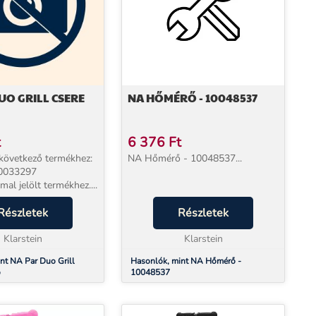
UO GRILL CSERE
NA HŐMÉRŐ - 10048537
t
6 376
Ft
következő termékhez:
NA Hőmérő - 10048537...
0033297
al jelölt termékhez....
Részletek
Részletek
Klarstein
Klarstein
nt NA Par Duo Grill
Hasonlók, mint NA Hőmérő -
ő
10048537