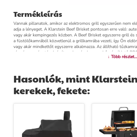
Termékleírás
Vannak pillanatok, amikor az elektromos grill egyszerűen nem elég 
adja a lényeget. A Klarstein Beef Brisket pontosan erre való: aut
vagy akár kempingezés közben. A Beef Brisket egyszerre grill é
a füstölőkamrából közvetlenül a grillkamrába vezeti, így Ön eldönth
vagy akár mindkettőt egyszerre alkalmazza. Az állítható tűzkamra 
rács és a parázs távolságát – a lassú, alacsony hőmérsékletű BB
↓ Több részlet...
fedelen és az alján elhelyezett szellőzőnyílásokkal a levegőáramlá
nélkül szabályozható. A grill váza 1,0/0,8 mm vastagságú, UV- és 
használatra tervezve. A rozsdamentes acél vagy öntöttvas rács egy
Hasonlók, mint Klarstein 
egyszerű – elegendő egy acélkefe. A fa fogantyúk grillezés közb
nyílik és záródik. A kihúzható hamutálca révén a tisztítás gyors é
kerekek, fekete:
segítségével a grill könnyedén tolható egyik helyről a másikra. Ke
vagy baráti estéhez egyaránt tökéletes választás – a Klarstein Be
Grillrajongóknak, kertbarátoknak és mindazoknak ajánljuk, akik 
Beef Brisket még ma, és fedezze fel, milyen az igazi faszenes grill
További információk>>