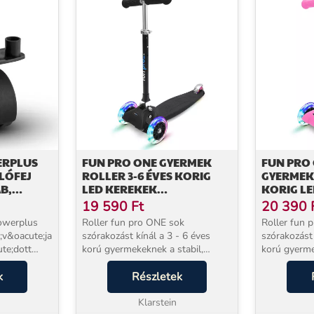
ERPLUS
FUN PRO ONE GYERMEK
FUN PRO
LÓFEJ
ROLLER 3-6 ÉVES KORIG
GYERMEK 
B,
LED KEREKEK
KORIG L
ÖSSZECSUKHATÓ 50 KG-IG
ÖSSZECSU
19 590
Ft
20 390
ÁLLÍTHATÓ MAGASSÁGÚ
ÁLLÍTHA
Powerplus
Roller fun pro ONE sok
Roller fun 
;v&oacute;ja
szórakozást kínál a 3 - 6 éves
szórakozást 
te;dott
korú gyermekeknek a stabil,
korú gyerme
it erre
kétkerekű első tengelyének
kétkerekű e
k
köszönhetően. A kellemes
Részletek
köszönhetően. A Deluxe v
e;gy
gravitációs kormányzásnak
optikailag h
cute;...
köszönhetően a gyermek roller a
Klarstein
eloxált fogan