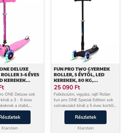
 ONE DELUXE
FUN PRO TWO GYERMEK
ROLLER 3-6 ÉVES
ROLLER, 5 ÉVTŐL, LED
ED KEREKEK
KEREKEK, 80 KG,
KHATÓ 50 KG-IG
ÖSSZECSUKHATÓ,
Ft
25 090
Ft
TÓ MAGASSÁGÚ
ÁLLÍTHATÓ MAGASSÁGÚ
pro ONE Deluxe sok
Felkészülni, vigyázz, rajt! Roller
kínál a 3 - 6 éves
fun pro ONE Special Edition sok
keknek a stabil,
szórakozást kínál a 5 éves kortól
lső tengelyének
gyermekeknek a stabil, kétkerekű
áltozat
Részletek
első tengelyének köszönhetően. A
Részletek
atásos, fehér feliratos
Special Edition változat vizuáli...
t...
Klarstein
Klarstein