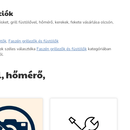
ciók
isket, grill füstölővel, hőmérő, kerekek, fekete vásárlása olcsón,
ütők
,
Faszén grillezők és füstölők
ek széles választéka
Faszén grillezők és füstölők
kategóriában
l.
l, hőmérő,