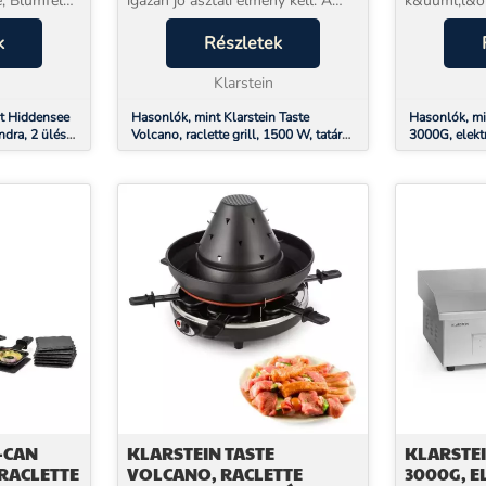
; Blumfeldt
igazán jó asztali élmény kell. A
k&uuml;l&o
aacute;r
Klarstein Taste Volcano raclette-
k&iacute;n&
l
k
készülék 1 500 W teljesítménnyel,
Részletek
k&ouml;zvet
a el a
valódi gránit grillfelülettel és ...
grillezőből 
;t. Legye...
Klarstein
eszk&ouml;z
t Hiddensee
Hasonlók, mint Klarstein Taste
Hasonlók, min
ndra, 2 ülés,
Volcano, raclette grill, 1500 W, tatár
3000G, elektr
rekek, szürke
grill, 8 személy
lap, 54,5 x 3
-CAN
KLARSTEIN TASTE
KLARSTEI
 RACLETTE
VOLCANO, RACLETTE
3000G, 