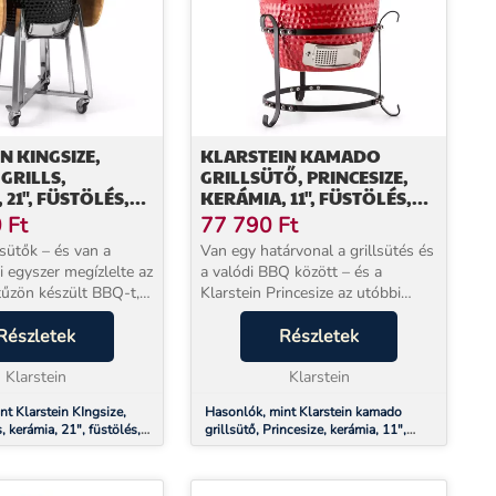
N KINGSIZE,
KLARSTEIN KAMADO
GRILLS,
GRILLSÜTŐ, PRINCESIZE,
 21", FÜSTÖLÉS,
KERÁMIA, 11", FÜSTÖLÉS,
TÉS,
BBQ, LASSÚ SÜTÉS, PIROS
0
Ft
77 790
Ft
ENTES ACÉL
sütők – és van a
Van egy határvonal a grillsütés és
 egyszer megízlelte az
a valódi BBQ között – és a
 tűzön készült BBQ-t,
Klarstein Princesize az utóbbi
m éri be kevesebbel. A
oldalán áll. Ez a 11 colos kerámia
ngsize egy 15,75
Részletek
kamado-grill nem egyszerűen hőt
Részletek
mia Kamado-grill,
ad: süt, füstöl és süteményt is
..
Klarstein
készít, ...
Klarstein
t Klarstein KIngsize,
Hasonlók, mint Klarstein kamado
, kerámia, 21", füstölés,
grillsütő, Princesize, kerámia, 11",
 rozsdamentes acél
füstölés, BBQ, lassú sütés, piros