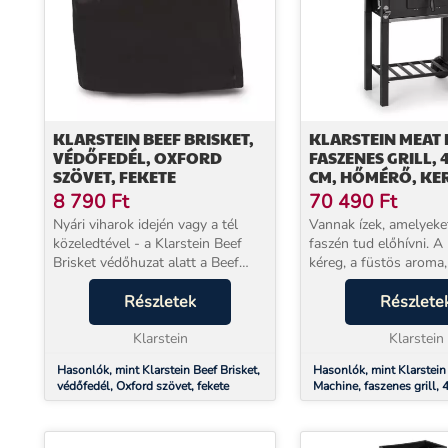
KLARSTEIN BEEF BRISKET,
KLARSTEIN MEAT 
VÉDŐFEDÉL, OXFORD
FASZENES GRILL, 4
SZÖVET, FEKETE
CM, HŐMÉRŐ, KE
FEKETE
8 790
Ft
70 490
Ft
Nyári viharok idején vagy a tél
Vannak ízek, amelyeke
közeledtével - a Klarstein Beef
faszén tud előhívni. 
Brisket védőhuzat alatt a Beef
kéreg, a füstös aroma,
Brisket berendezés védve lesz az
közvetlen heve – ezek
időjárás viszontagságaitól. A
Részletek
elektromos grill sem t
Részlete
Klarstein Beef Brisket védőhuzat
reprodukálni. A Klarst
tökéletes...
Klarstein
Machine azoknak szól,.
Klarstein
Hasonlók, mint Klarstein Beef Brisket,
Hasonlók, mint Klarstein
védőfedél, Oxford szövet, fekete
Machine, faszenes grill, 
hőmérő, kerekek, fekete