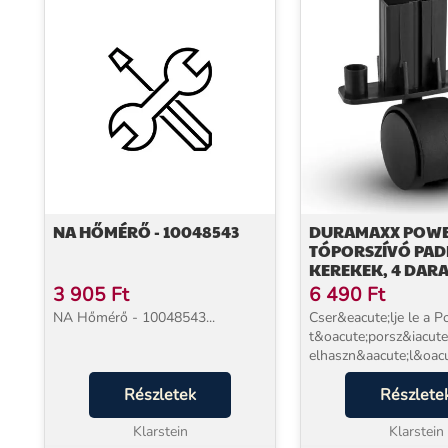
NA HŐMÉRŐ - 10048543
DURAMAXX POW
TÓPORSZÍVÓ PAD
KEREKEK, 4 DARA
PÓTALKATRÉSZ
3 905
Ft
6 490
Ft
NA Hőmérő - 10048543...
Cser&eacute;lje le a 
t&oacute;porsz&iacute
elhaszn&aacute;l&oacu
padl&oacute;fej kereke
Részletek
n&eacute;gy &uacute;j
Részlete
ker&eacute;kre. &Iacut
Klarstein
berendez&eacute;se &ea
Klarstein