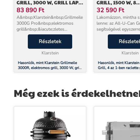
GRILL, 3000 W, GRILL LAP,
GRILL, 1500 W, 8
54,5 X 35 CM, BORDÁS
SZEMÉLYRE, KIEG
83 890
Ft
32 590
Ft
A&nbsp;Klarstein&nbsp;Grillmeile
Lakomázzon, mintha sz
3000G Pro&nbsp;elektromos
lenne: az All-U-Can Grill Racl
grill&nbsp;&iacute;zletes
segítségével egyszerre
k&uuml;l&ouml;nlegess&eacute;geket
gyönyörködtethet a le
k&iacute;n&aacute;l
Részletek
finomságokkal minden
Részlete
k&ouml;zvetlen&uuml;l a
Legyen szó klasszikus 
grillezőből - ide&aacute;lis
Klarstein
lakomákról,...
Klarstein
eszk&ou...
Hasonlók, mint Klarstein Grillmeile
Hasonlók, mint Klarstei
3000R, elektromos grill, 3000 W, grill
Grill, 4 az 1-ben raclette 
lap, 54,5 x 35 cm, bordás
W, 8 személyre, kiegészí
Még ezek is érdekelhetne