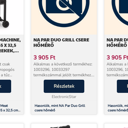
MACHINE,
NA PAR DUO GRILL CSERE
NA PAR D
5 X 32,5
HŐMÉRŐ
HŐMÉRŐ
REKEK,
3 905
Ft
3 905
F
t csak
Alkalmas a következő termékhez:
Alkalmas a 
A ropogós
1003296, 10033297
1003296, 1
 a tűz
termékszámmal jelölt termékhez....
termékszámm
et egyetlen
udja
k
Részletek
ein Meat
..
ElectronicStar
 Meat
Hasonlók, mint NA Par Duo Grill
Hasonlók, mi
45 x 32,5 cm,
csere hőmérő
csere hőmér