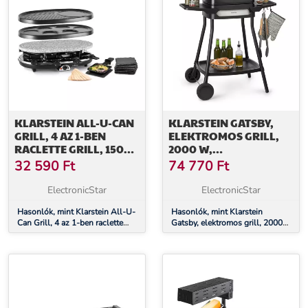
KLARSTEIN ALL-U-CAN
KLARSTEIN GATSBY,
GRILL, 4 AZ 1-BEN
ELEKTROMOS GRILL,
RACLETTE GRILL, 1500
2000 W,
W, 8 SZEMÉLYRE,
TAPADÁSMENTES
32 590
Ft
74 770
Ft
KIEGÉSZÍTŐ
FELÜLET, OLDALSÓ
ASZTALOK, FEKETE
ElectronicStar
ElectronicStar
Hasonlók, mint Klarstein All-U-
Hasonlók, mint Klarstein
Can Grill, 4 az 1-ben raclette
Gatsby, elektromos grill, 2000
grill, 1500 W, 8 személyre,
W, tapadásmentes felület,
kiegészítő
oldalsó asztalok, fekete