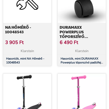
NA HŐMÉRŐ -
DURAMAXX
10048543
POWERPLUS
TÓPORSZÍVÓ
PADLÓFEJ KEREKEK, 4
3 905
Ft
6 490
Ft
DARAB,
PÓTALKATRÉSZ
Klarstein
Klarstein
Hasonlók, mint NA Hőmérő -
Hasonlók, mint DURAMAXX
10048543
Powerplus tóporszívó padlófej
kerekek, 4 darab, pótalkatrész