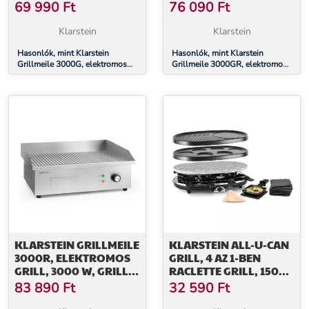
LAP, 54,5 X 35 CM, SIMA
LAP, 54,5 X 35 CM,
69 990
Ft
76 090
Ft
SIMA/BORDÁS
Klarstein
Klarstein
Hasonlók, mint Klarstein
Hasonlók, mint Klarstein
Grillmeile 3000G, elektromos
Grillmeile 3000GR, elektromos
grill, 3000 W, grill lap, 54,5 x
grill, 3000 W, grill lap, 54,5 x
35 cm, sima
35 cm, sima/bordás
KLARSTEIN GRILLMEILE
KLARSTEIN ALL-U-CAN
3000R, ELEKTROMOS
GRILL, 4 AZ 1-BEN
GRILL, 3000 W, GRILL
RACLETTE GRILL, 1500
LAP, 54,5 X 35 CM,
W, 8 SZEMÉLYRE,
83 890
Ft
32 590
Ft
BORDÁS
KIEGÉSZÍTŐ