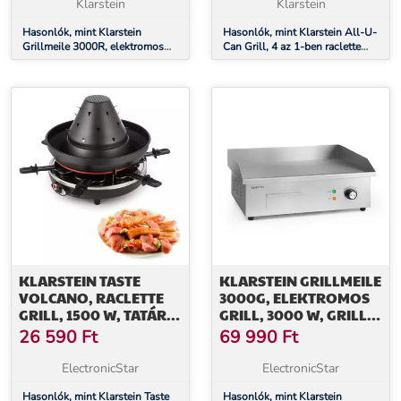
Klarstein
Klarstein
Hasonlók, mint Klarstein
Hasonlók, mint Klarstein All-U-
Grillmeile 3000R, elektromos
Can Grill, 4 az 1-ben raclette
grill, 3000 W, grill lap, 54,5 x
grill, 1500 W, 8 személyre,
35 cm, bordás
kiegészítő
KLARSTEIN TASTE
KLARSTEIN GRILLMEILE
VOLCANO, RACLETTE
3000G, ELEKTROMOS
GRILL, 1500 W, TATÁR
GRILL, 3000 W, GRILL
GRILL, 8 SZEMÉLY
LAP, 54,5 X 35 CM, SIMA
26 590
Ft
69 990
Ft
ElectronicStar
ElectronicStar
Hasonlók, mint Klarstein Taste
Hasonlók, mint Klarstein