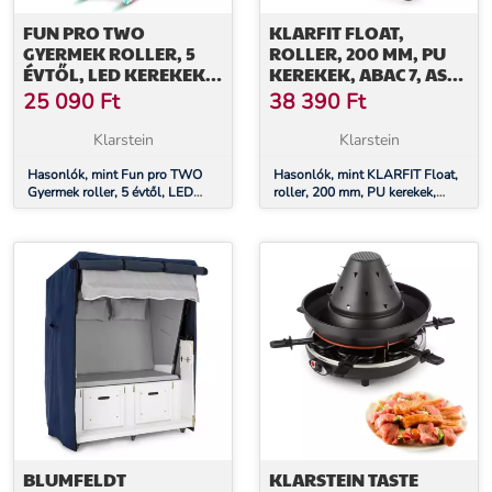
FUN PRO TWO
KLARFIT FLOAT,
GYERMEK ROLLER, 5
ROLLER, 200 MM, PU
ÉVTŐL, LED KEREKEK,
KEREKEK, ABAC 7, AS-
80 KG,
SOFT GRIPS
25 090
Ft
38 390
Ft
ÖSSZECSUKHATÓ,
FOGANTYÚK,
ÁLLÍTHATÓ
BÍBORVÖRÖS
Klarstein
Klarstein
MAGASSÁGÚ
Hasonlók, mint Fun pro TWO
Hasonlók, mint KLARFIT Float,
Gyermek roller, 5 évtől, LED
roller, 200 mm, PU kerekek,
kerekek, 80 kg, összecsukható,
ABAC 7, AS-soft grips
állítható magasságú
fogantyúk, bíborvörös
BLUMFELDT
KLARSTEIN TASTE