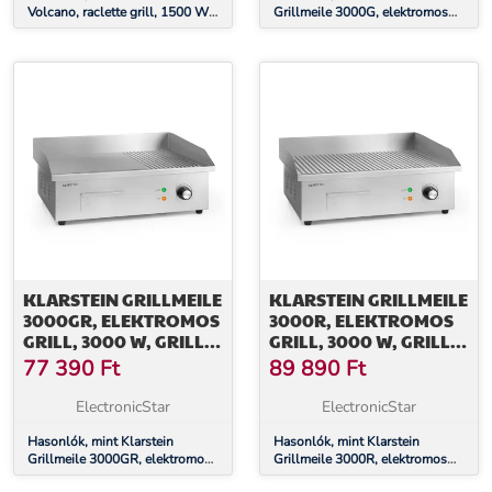
Volcano, raclette grill, 1500 W,
Grillmeile 3000G, elektromos
tatár grill, 8 személy
grill, 3000 W, grill lap, 54,5 x
35 cm, sima
KLARSTEIN GRILLMEILE
KLARSTEIN GRILLMEILE
3000GR, ELEKTROMOS
3000R, ELEKTROMOS
GRILL, 3000 W, GRILL
GRILL, 3000 W, GRILL
LAP, 54,5 X 35 CM,
LAP, 54,5 X 35 CM,
77 390
Ft
89 890
Ft
SIMA/BORDÁS
BORDÁS
ElectronicStar
ElectronicStar
Hasonlók, mint Klarstein
Hasonlók, mint Klarstein
Grillmeile 3000GR, elektromos
Grillmeile 3000R, elektromos
grill, 3000 W, grill lap, 54,5 x
grill, 3000 W, grill lap, 54,5 x