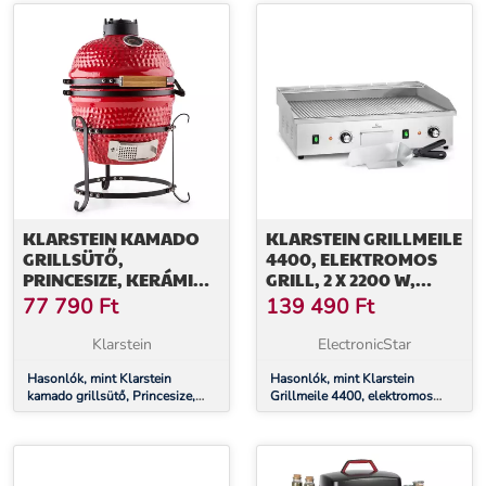
KLARSTEIN KAMADO
KLARSTEIN GRILLMEILE
GRILLSÜTŐ,
4400, ELEKTROMOS
PRINCESIZE, KERÁMIA,
GRILL, 2 X 2200 W,
11", FÜSTÖLÉS, BBQ,
ROZSDAMENTES ACÉL
77 790
Ft
139 490
Ft
LASSÚ SÜTÉS, PIROS
GRILL LAP
Klarstein
ElectronicStar
Hasonlók, mint Klarstein
Hasonlók, mint Klarstein
kamado grillsütő, Princesize,
Grillmeile 4400, elektromos
kerámia, 11", füstölés, BBQ,
grill, 2 x 2200 W, rozsdamentes
lassú sütés, piros
acél grill lap