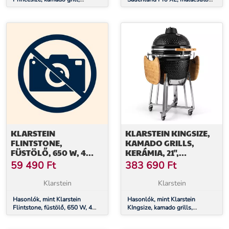
kerámia, 11", füstölés, BBQ,
grill, forgó nyárs, 13 W, 4 kerék,
lassú sütés, fekete
rozsdamentes acél
KLARSTEIN
KLARSTEIN KINGSIZE,
FLINTSTONE,
KAMADO GRILLS,
FÜSTÖLŐ, 650 W, 4
KERÁMIA, 21",
POLC, 2 AJTÓ,
FÜSTÖLÉS, LASSÚ
59 490
Ft
383 690
Ft
ROZSDAMENTES ACÉL
SÜTÉS, ROZSDAMENTES
ACÉL
Klarstein
Klarstein
Hasonlók, mint Klarstein
Hasonlók, mint Klarstein
Flintstone, füstölő, 650 W, 4
KIngsize, kamado grills,
polc, 2 ajtó, rozsdamentes acél
kerámia, 21", füstölés, lassú
sütés, rozsdamentes acél