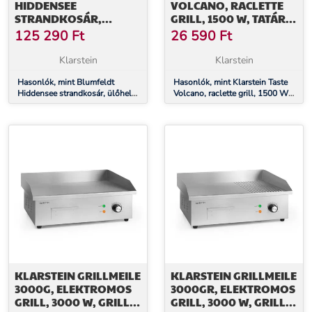
HIDDENSEE
VOLCANO, RACLETTE
STRANDKOSÁR,
GRILL, 1500 W, TATÁR
ÜLŐHELY STRANDRA, 2
GRILL, 8 SZEMÉLY
125 290
Ft
26 590
Ft
ÜLÉS, 118 CM,
VÉDŐBURKOLAT,
Klarstein
Klarstein
KEREKEK, SZÜRKE
Hasonlók, mint Blumfeldt
Hasonlók, mint Klarstein Taste
Hiddensee strandkosár, ülőhely
Volcano, raclette grill, 1500 W,
strandra, 2 ülés, 118 cm,
tatár grill, 8 személy
védőburkolat, kerekek, szürke
KLARSTEIN GRILLMEILE
KLARSTEIN GRILLMEILE
3000G, ELEKTROMOS
3000GR, ELEKTROMOS
GRILL, 3000 W, GRILL
GRILL, 3000 W, GRILL