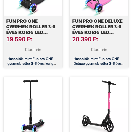
FUN PRO ONE
FUN PRO ONE DELUXE
GYERMEK ROLLER 3-6
GYERMEK ROLLER 3-6
ÉVES KORIG LED
ÉVES KORIG LED
KEREKEK
KEREKEK
19 590
Ft
20 390
Ft
ÖSSZECSUKHATÓ 50
ÖSSZECSUKHATÓ 50
KG-IG ÁLLÍTHATÓ
KG-IG ÁLLÍTHATÓ
Klarstein
Klarstein
MAGASSÁGÚ
MAGASSÁGÚ
Hasonlók, mint Fun pro ONE
Hasonlók, mint Fun pro ONE
gyermek roller 3-6 éves korig
Deluxe gyermek roller 3-6 éves
LED kerekek összecsukható 50
korig LED kerekek
kg-ig állítható magasságú
összecsukható 50 kg-ig
állítható magasságú