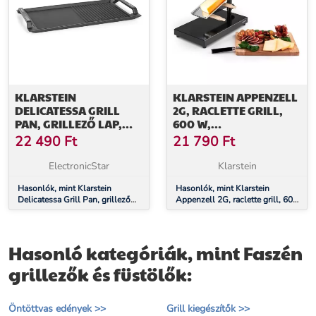
KLARSTEIN
KLARSTEIN APPENZELL
DELICATESSA GRILL
2G, RACLETTE GRILL,
PAN, GRILLEZŐ LAP,
600 W,
INDUKCIÓS FŐZŐLAP
HAGYOMÁNYOS,
22 490
Ft
21 790
Ft
TARTOZÉK, FEKETE
FEKETE
ElectronicStar
Klarstein
Hasonlók, mint Klarstein
Hasonlók, mint Klarstein
Delicatessa Grill Pan, grillező
Appenzell 2G, raclette grill, 600
lap, indukciós főzőlap tartozék,
W, hagyományos, fekete
fekete
Hasonló kategóriák, mint Faszén
grillezők és füstölők:
Öntöttvas edények >>
Grill kiegészítők >>