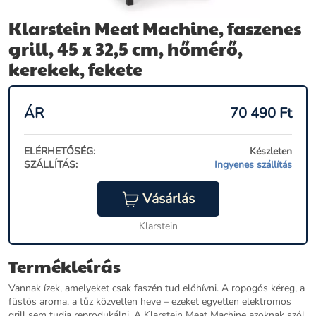
Klarstein Meat Machine, faszenes
grill, 45 x 32,5 cm, hőmérő,
kerekek, fekete
ÁR
70 490
Ft
ELÉRHETŐSÉG:
Készleten
SZÁLLÍTÁS:
Ingyenes szállítás
Vásárlás
Klarstein
Termékleírás
Vannak ízek, amelyeket csak faszén tud előhívni. A ropogós kéreg, a
füstös aroma, a tűz közvetlen heve – ezeket egyetlen elektromos
grill sem tudja reprodukálni. A Klarstein Meat Machine azoknak szól,