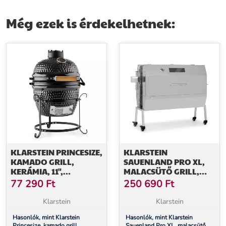
35 cm, sima/bordás
35 cm, bordás
Még ezek is érdekelhetnek:
KLARSTEIN PRINCESIZE,
KLARSTEIN
KAMADO GRILL,
SAUENLAND PRO XL,
KERÁMIA, 11",
MALACSÜTŐ GRILL,
FÜSTÖLÉS, BBQ, LASSÚ
FORGÓ NYÁRS, 13 W, 4
77 290
Ft
250 690
Ft
SÜTÉS, FEKETE
KERÉK,
ROZSDAMENTES ACÉL
Klarstein
Klarstein
Hasonlók, mint Klarstein
Hasonlók, mint Klarstein
Princesize, kamado grill,
Sauenland Pro XL, malacsütő