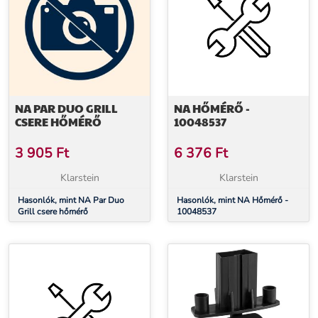
NA PAR DUO GRILL
NA HŐMÉRŐ -
CSERE HŐMÉRŐ
10048537
3 905
Ft
6 376
Ft
Klarstein
Klarstein
Hasonlók, mint NA Par Duo
Hasonlók, mint NA Hőmérő -
Grill csere hőmérő
10048537