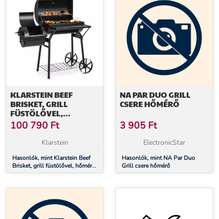
mindazoknak, akik végre az igazi grillélményre vágynak. Rendelje
meg a Klarstein Meat Machine-t, és hozza el a valódi füstös BBQ-
hangulatot a saját kertjébe.
További információk>>
KLARSTEIN BEEF
NA PAR DUO GRILL
BRISKET, GRILL
CSERE HŐMÉRŐ
FÜSTÖLŐVEL,
HŐMÉRŐ, KEREKEK,
100 790
Ft
3 905
Ft
FEKETE
Klarstein
ElectronicStar
Hasonlók, mint Klarstein Beef
Hasonlók, mint NA Par Duo
Brisket, grill füstölővel, hőmérő,
Grill csere hőmérő
kerekek, fekete