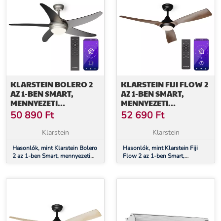
KLARSTEIN BOLERO 2
KLARSTEIN FIJI FLOW 2
AZ 1-BEN SMART,
AZ 1-BEN SMART,
MENNYEZETI
MENNYEZETI
VENTILÁTOR, Ø 132 CM,
VENTILÁTOR, Ø 132 CM,
50 890
Ft
52 690
Ft
FÉNY 55 W,
DIMMELHETŐ LED
TÁVIRÁNYÍTÓ,
VILÁGÍTÁS,
Klarstein
Klarstein
VEZÉRLÉS
TÁVIRÁNYÍTÓ,
APPLIKÁCIÓN
Hasonlók, mint Klarstein Bolero
VEZÉRLÉS
Hasonlók, mint Klarstein Fiji
2 az 1-ben Smart, mennyezeti
Flow 2 az 1-ben Smart,
KERESZTÜL, 2
APPLIKÁCIÓN
ventilátor, Ø 132 cm, fény 55 W,
mennyezeti ventilátor, Ø 132
MENETIRÁNY
KERESZTÜL, 2 IRÁNYÚ
távirányító, vezérlés applikáción
cm, dimmelhető LED világítás,
MŰKÖDTETÉS
keresztül, 2 menetirány
távirányító, vezérlés applikáción
keresztül, 2 irányú működtetés