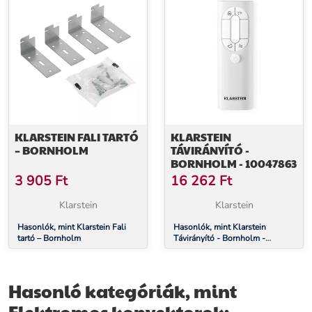
KLARSTEIN FALI TARTÓ
KLARSTEIN
– BORNHOLM
TÁVIRÁNYÍTÓ -
BORNHOLM - 10047863
3 905
Ft
16 262
Ft
Klarstein
Klarstein
Hasonlók, mint Klarstein Fali
Hasonlók, mint Klarstein
tartó – Bornholm
Távirányító - Bornholm -
10047863
Hasonló kategóriák, mint
Elektromos konvektorok: