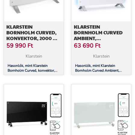
KLARSTEIN
KLARSTEIN
BORNHOLM CURVED,
BORNHOLM CURVED
KONVEKTOR, 2000 W,
AMBIENT,
TERMOSZTÁT, IDŐZÍTŐ,
KONVEKTOR,
59 990
Ft
63 690
Ft
FEHÉR
1000/2000 W, FEHÉR
Klarstein
Klarstein
Hasonlók, mint Klarstein
Hasonlók, mint Klarstein
Bornholm Curved, konvektor,
Bornholm Curved Ambient,
2000 W, termosztát, időzítő,
konvektor, 1000/2000 W, fehér
fehér