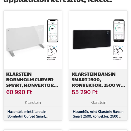
További információk>>
KLARSTEIN
KLARSTEIN BANSIN
BORNHOLM CURVED
SMART 2500,
SMART, KONVEKTOR,
KONVEKTOR, 2500 W,
2000 W, VEZÉRLÉS
VEZÉRLÉS
60 990
Ft
55 290
Ft
APPLIKÁCIÓN
APPLIKÁCIÓN
KERESZTÜL, FEHÉR
KERESZTÜL
Klarstein
Klarstein
Hasonlók, mint Klarstein
Hasonlók, mint Klarstein Bansin
Bornholm Curved Smart,
Smart 2500, konvektor, 2500 W,
konvektor, 2000 W, vezérlés
vezérlés applikáción keresztül
applikáción keresztül, fehér