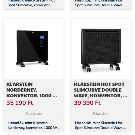
Hasonlók, mint Klarstein Hot
Hasonlók, mint Klarstein Hot
Spot Slimcurve, konvektor,
Spot Slimcurve Double Wave,
fűtőtest, 80 x 40 cm, 40 m²,
konvektor, 2 az 1-ben fűtőtest,
2000 W, 5 - 40 °C, IP24, fehér
2000 W, heti időzítő, fehér
KLARSTEIN
KLARSTEIN HOT SPOT
NORDERNEY,
SLIMCURVE DOUBLE
KONVEKTOR, 1000 W
WAVE, KONVEKTOR, 2
TERMOSZTÁT, IDŐZÍTŐ,
AZ 1-BEN FŰTŐTEST,
35 190
Ft
39 390
Ft
20 M², FEKETE
1000 W, HETI IDŐZÍTŐ,
FEKETE
Klarstein
Klarstein
Hasonlók, mint Klarstein
Hasonlók, mint Klarstein Hot
Norderney, konvektor, 1000 W
Spot Slimcurve Double Wave,
termosztát, időzítő, 20 m²,
konvektor, 2 az 1-ben fűtőtest,