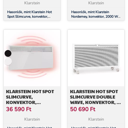
°C, IP24, FEKETE
Klarstein
Klarstein
Hasonlók, mint Klarstein Hot
Hasonlók, mint Klarstein
Spot Slimcurve, konvektor,
Norderney, konvektor, 2000 W
fűtőtest, 80 x 40 cm, 40 m²,
termosztát, időzítő, 30 m², fehér
2000 W, 5 - 40 °C, IP24, fekete
KLARSTEIN HOT SPOT
KLARSTEIN HOT SPOT
SLIMCURVE,
SLIMCURVE DOUBLE
KONVEKTOR,
WAVE, KONVEKTOR, 2
FŰTŐTEST, 80 X 40 CM,
AZ 1-BEN FŰTŐTEST,
36 590
Ft
50 690
Ft
40 M², 2000 W, 5 - 40
2000 W, HETI IDŐZÍTŐ,
°C, IP24, FEHÉR
FEHÉR
Klarstein
Klarstein