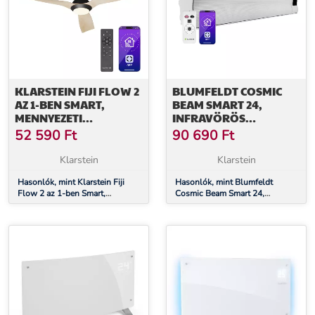
KLARSTEIN FIJI FLOW 2
BLUMFELDT COSMIC
AZ 1-BEN SMART,
BEAM SMART 24,
MENNYEZETI
INFRAVÖRÖS
VENTILÁTOR, Ø 132 CM,
HŐSUGÁRZÓ, 2400 W,
52 590
Ft
90 690
Ft
LED LÁMPA,
VEZÉRLÉS
TÁVIRÁNYÍTÓ,
APPLIKÁCIÓN
Klarstein
Klarstein
VEZÉRLÉS
KERESZTÜL, FEHÉR
APPLIKÁCIÓN
Hasonlók, mint Klarstein Fiji
Hasonlók, mint Blumfeldt
Flow 2 az 1-ben Smart,
Cosmic Beam Smart 24,
KERESZTÜL, 2
mennyezeti ventilátor, Ø 132
infravörös hősugárzó, 2400 W,
MENETIRÁNY
cm, LED lámpa, távirányító,
vezérlés applikáción keresztül,
vezérlés applikáción keresztül, 2
fehér
menetirány