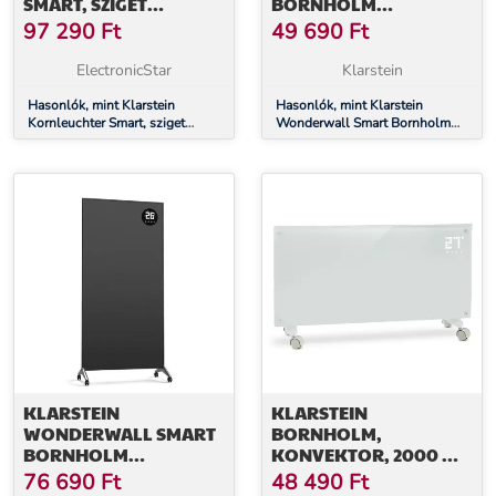
SMART, SZIGET
BORNHOLM
PÁRAELSZÍVÓ, 595 M³/
INFRAVÖRÖS
97 290
Ft
49 690
Ft
Ó, VEZÉRLÉS
HŐSUGÁRZÓ, 400 W,
ALKALMAZÁSON
INTELLIGENS VEZÉRLÉS,
ElectronicStar
Klarstein
KERESZTÜL, LED PANEL
FALRA SZERELÉS, LED-
Hasonlók, mint Klarstein
KIJELZŐ
Hasonlók, mint Klarstein
Kornleuchter Smart, sziget
Wonderwall Smart Bornholm
páraelszívó, 595 m³/ó, vezérlés
infravörös hősugárzó, 400 W,
alkalmazáson keresztül, LED
Intelligens vezérlés, falra
panel
szerelés, LED-Kijelző
KLARSTEIN
KLARSTEIN
WONDERWALL SMART
BORNHOLM,
BORNHOLM
KONVEKTOR, 2000 W,
INFRAVÖRÖS
LED KIJELZŐ, 2 FŰTÉSI
76 690
Ft
48 490
Ft