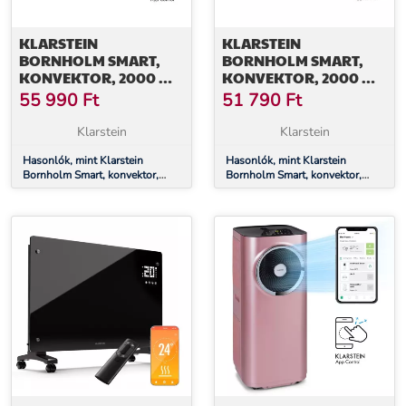
KLARSTEIN
KLARSTEIN
BORNHOLM SMART,
BORNHOLM SMART,
KONVEKTOR, 2000 W,
KONVEKTOR, 2000 W,
WIFI, LCD KIJELZŐ,
WIFI, LED KIJELZŐ,
55 990
Ft
51 790
Ft
IDŐZÍTŐ, IP24, FEKETE
IDŐZÍTŐ, IP24, FEHÉR
Klarstein
Klarstein
Hasonlók, mint Klarstein
Hasonlók, mint Klarstein
Bornholm Smart, konvektor,
Bornholm Smart, konvektor,
2000 W, WiFi, LCD kijelző,
2000 W, WiFi, LED kijelző,
időzítő, IP24, fekete
időzítő, IP24, fehér