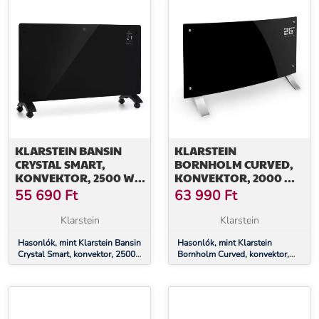
KLARSTEIN BANSIN
KLARSTEIN
CRYSTAL SMART,
BORNHOLM CURVED,
KONVEKTOR, 2500 W,
KONVEKTOR, 2000 W,
5 - 50 °C, VEZÉRLÉS
TERMOSZTÁT, IDŐZÍTŐ,
55 690
Ft
63 990
Ft
APPLIKÁCIÓN
FEKETE
KERESZTÜL
Klarstein
Klarstein
Hasonlók, mint Klarstein Bansin
Hasonlók, mint Klarstein
Crystal Smart, konvektor, 2500
Bornholm Curved, konvektor,
W, 5 - 50 °C, vezérlés
2000 W, termosztát, időzítő,
applikáción keresztül
fekete