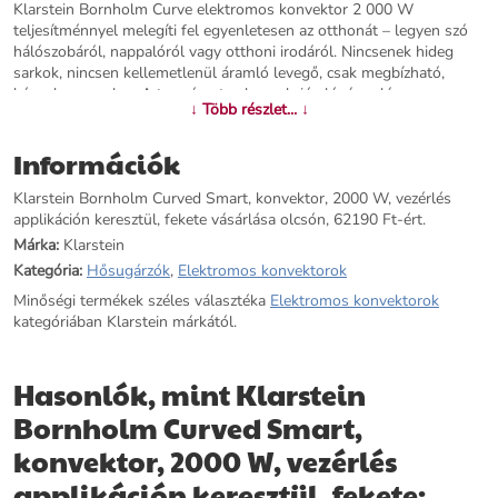
Klarstein Bornholm Curve elektromos konvektor 2 000 W
teljesítménnyel melegíti fel egyenletesen az otthonát – legyen szó
hálószobáról, nappalóról vagy otthoni irodáról. Nincsenek hideg
sarkok, nincsen kellemetlenül áramló levegő, csak megbízható,
kényelmes meleg. A természetes konvekciós légáramlás
↓ Több részlet... ↓
gondoskodik arról, hogy a meleg levegő padlótól mennyezetig
beterítse az egész helyiséget. A Bornholm Curve 35 dB alatti
Információk
zajszinttel működik – ez annyit jelent, hogy sem az alvást, sem az
elmélyült munkát nem zavarja meg. A beépített porvédő
Klarstein Bornholm Curved Smart, konvektor, 2000 W, vezérlés
megakadályozza a fűtőelem beszennyeződését, így elmarad az
applikáción keresztül, fekete vásárlása olcsón, 62190 Ft-ért.
újraindításkor oly ismerős égett szag is. Az elektronikus termosztát
±0,5 °C pontossággal tartja a kívánt hőmérsékletet: a szoba
Márka:
Klarstein
egyenletesen meleg marad, felesleges áramfelhasználás nélkül. A 7
Kategória:
Hősugárzók
,
Elektromos konvektorok
napos heti program segítségével Ön előre beállíthatja, mikor fűtsön
Minőségi termékek széles választéka
Elektromos konvektorok
a készülék – hazaérkezésre kellemes meleg fogadja, míg
kategóriában Klarstein márkától.
távollétében a fogyasztás minimálisra csökken. Nincs központi
fűtés? Nem probléma. A Bornholm Curve bérleményekhez,
nyaralókhoz, irodákhoz és kereskedelmi helyiségekhez egyaránt
Hasonlók, mint Klarstein
ideális megoldás. Építési munkálatok nélkül felállítható, és bármikor
áthelyezhető – csatlakoztatás, bekapcsolás, kellemes meleg.
Bornholm Curved Smart,
Rendelje meg a Klarstein Bornholm Curve-öt még ma, és élvezze az
konvektor, 2000 W, vezérlés
egyenletes, precíz meleget pontosan akkor és ott, ahol szüksége
van rá.
applikáción keresztül, fekete: