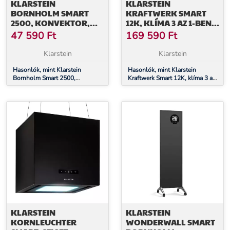
KLARSTEIN
KLARSTEIN
BORNHOLM SMART
KRAFTWERK SMART
2500, KONVEKTOR,
12K, KLÍMA 3 AZ 1-BEN,
2500 W, WIFI, LED, IP24
12 000 BTU, VEZÉRLÉS
47 590
Ft
169 590
Ft
ALKALMAZÁSON
KERESZTÜL,
Klarstein
Klarstein
TÁVIRÁNYÍTÓ
Hasonlók, mint Klarstein
Hasonlók, mint Klarstein
Bornholm Smart 2500,
Kraftwerk Smart 12K, klíma 3 az
konvektor, 2500 W, WiFi, LED,
1-ben, 12 000 BTU, vezérlés
IP24
alkalmazáson keresztül,
távirányító
KLARSTEIN
KLARSTEIN
KORNLEUCHTER
WONDERWALL SMART