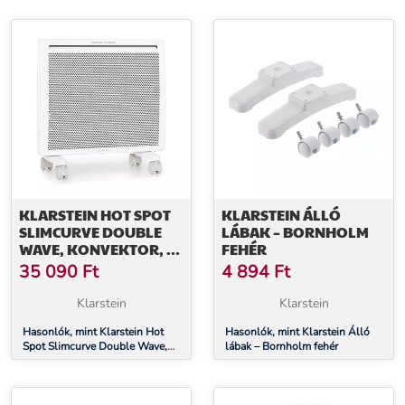
fekete
1000 W, heti időzítő, fekete
KLARSTEIN HOT SPOT
KLARSTEIN ÁLLÓ
SLIMCURVE DOUBLE
LÁBAK – BORNHOLM
WAVE, KONVEKTOR, 2
FEHÉR
AZ 1-BEN FŰTŐTEST,
35 090
Ft
4 894
Ft
1000 W, HETI IDŐZÍTŐ,
FEHÉR
Klarstein
Klarstein
Hasonlók, mint Klarstein Hot
Hasonlók, mint Klarstein Álló
Spot Slimcurve Double Wave,
lábak – Bornholm fehér
konvektor, 2 az 1-ben fűtőtest,
1000 W, heti időzítő, fehér