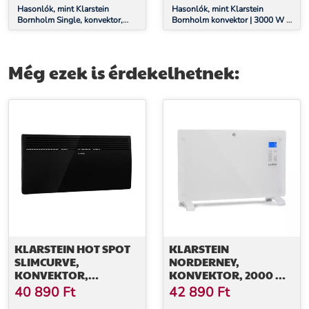
Hasonlók, mint Klarstein
Hasonlók, mint Klarstein
Bornholm Single, konvektor,
Bornholm konvektor | 3000 W |
1000 W, termosztát, időzítő,
30 m² | Erőteljes és elegáns |
fehér
105 cm x 51 cm
Még ezek is érdekelhetnek:
KLARSTEIN HOT SPOT
KLARSTEIN
SLIMCURVE,
NORDERNEY,
KONVEKTOR,
KONVEKTOR, 2000 W
FŰTŐTEST, 80 X 40 CM,
TERMOSZTÁT, IDŐZÍTŐ,
40 890
Ft
42 890
Ft
40 M², 2000 W, 5 - 40
30 M², FEHÉR