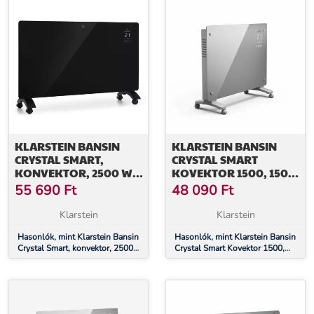
KLARSTEIN BANSIN
KLARSTEIN BANSIN
CRYSTAL SMART,
CRYSTAL SMART
KONVEKTOR, 2500 W,
KOVEKTOR 1500, 1500
5 - 50 °C, VEZÉRLÉS
W, ALKALMAZÁS, 5- 50
55 690
Ft
48 090
Ft
APPLIKÁCIÓN
°C, LED KIJELZŐ,
KERESZTÜL
ÉRINTŐKÉPERNYŐ
Klarstein
Klarstein
Hasonlók, mint Klarstein Bansin
Hasonlók, mint Klarstein Bansin
Crystal Smart, konvektor, 2500
Crystal Smart Kovektor 1500,
W, 5 - 50 °C, vezérlés
1500 W, Alkalmazás, 5- 50 °C,
applikáción keresztül
LED kijelző, Érintőképernyő