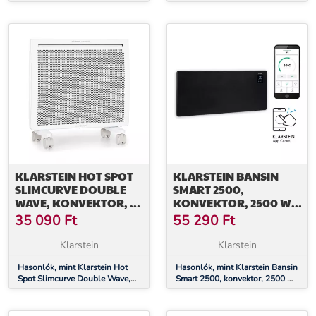
termosztát, időzítő, 30 m², fehér
konvektor, 2 az 1-ben fűtőtest,
2000 W, heti időzítő, fehér
KLARSTEIN HOT SPOT
KLARSTEIN BANSIN
SLIMCURVE DOUBLE
SMART 2500,
WAVE, KONVEKTOR, 2
KONVEKTOR, 2500 W,
AZ 1-BEN FŰTŐTEST,
VEZÉRLÉS
35 090
Ft
55 290
Ft
1000 W, HETI IDŐZÍTŐ,
APPLIKÁCIÓN
FEHÉR
KERESZTÜL
Klarstein
Klarstein
Hasonlók, mint Klarstein Hot
Hasonlók, mint Klarstein Bansin
Spot Slimcurve Double Wave,
Smart 2500, konvektor, 2500 W,
konvektor, 2 az 1-ben fűtőtest,
vezérlés applikáción keresztül
1000 W, heti időzítő, fehér