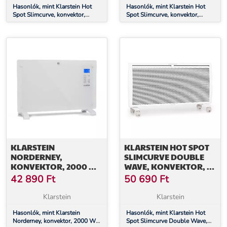
Hasonlók, mint Klarstein Hot
Hasonlók, mint Klarstein Hot
Spot Slimcurve, konvektor,
Spot Slimcurve, konvektor,
fűtőtest, 80 x 40 cm, 40 m²,
fűtőtest, 80 x 40 cm, 40 m²,
2000 W, 5 - 40 °C, IP24, fekete
2000 W, 5 - 40 °C, IP24, fehér
KLARSTEIN
KLARSTEIN HOT SPOT
NORDERNEY,
SLIMCURVE DOUBLE
KONVEKTOR, 2000 W
WAVE, KONVEKTOR, 2
TERMOSZTÁT, IDŐZÍTŐ,
AZ 1-BEN FŰTŐTEST,
42 890
Ft
50 690
Ft
30 M², FEHÉR
2000 W, HETI IDŐZÍTŐ,
FEHÉR
Klarstein
Klarstein
Hasonlók, mint Klarstein
Hasonlók, mint Klarstein Hot
Norderney, konvektor, 2000 W
Spot Slimcurve Double Wave,