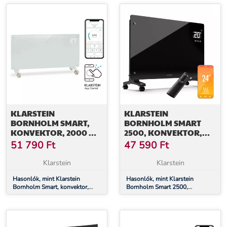
KLARSTEIN
KLARSTEIN
BORNHOLM SMART,
BORNHOLM SMART
KONVEKTOR, 2000 W,
2500, KONVEKTOR,
WIFI, LED KIJELZŐ,
2500 W, WIFI, LED, IP24
51 790
Ft
47 590
Ft
IDŐZÍTŐ, IP24, FEHÉR
Klarstein
Klarstein
Hasonlók, mint Klarstein
Hasonlók, mint Klarstein
Bornholm Smart, konvektor,
Bornholm Smart 2500,
2000 W, WiFi, LED kijelző,
konvektor, 2500 W, WiFi, LED,
időzítő, IP24, fehér
IP24