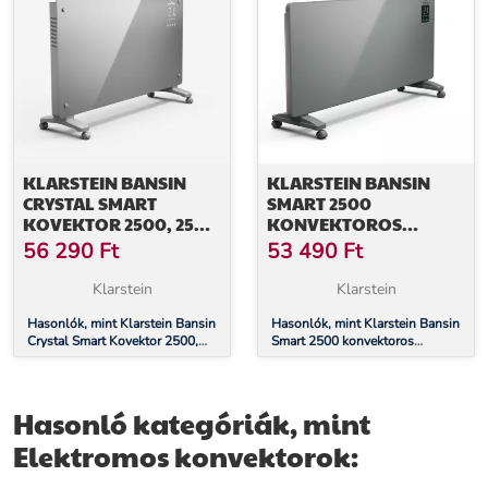
KLARSTEIN BANSIN
KLARSTEIN BANSIN
CRYSTAL SMART
SMART 2500
KOVEKTOR 2500, 2500
KONVEKTOROS
W, ALKALMAZÁS, 5- 50
HŐSUGÁRZÓ, 2500 W,
56 290
Ft
53 490
Ft
°C, LED KIJELZŐ,
ALKALMAZÁS, 5- 50 °C,
ÉRINTŐKÉPERNYŐ
LED KIJELZŐ,
Klarstein
Klarstein
ÉRINTŐKÉPERNYŐ
Hasonlók, mint Klarstein Bansin
Hasonlók, mint Klarstein Bansin
Crystal Smart Kovektor 2500,
Smart 2500 konvektoros
2500 W, Alkalmazás, 5- 50 °C,
hősugárzó, 2500 W,
LED kijelző, Érintőképernyő
Alkalmazás, 5- 50 °C, LED
kijelző, Érintőképernyő
Hasonló kategóriák, mint
Elektromos konvektorok: