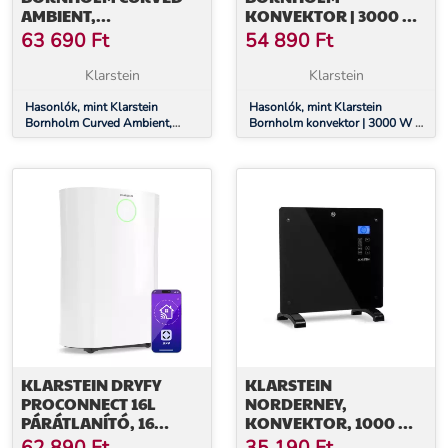
AMBIENT,
KONVEKTOR | 3000 W |
KONVEKTOR,
30 M² | ERŐTELJES ÉS
63 690
Ft
54 890
Ft
1000/2000 W, FEHÉR
ELEGÁNS | 105 CM X 51
CM
Klarstein
Klarstein
Hasonlók, mint Klarstein
Hasonlók, mint Klarstein
Bornholm Curved Ambient,
Bornholm konvektor | 3000 W |
konvektor, 1000/2000 W, fehér
30 m² | Erőteljes és elegáns |
105 cm x 51 cm
KLARSTEIN DRYFY
KLARSTEIN
PROCONNECT 16L
NORDERNEY,
PÁRÁTLANÍTÓ, 16
KONVEKTOR, 1000 W
L/NAP, 18 M², WIFI, APP,
TERMOSZTÁT, IDŐZÍTŐ,