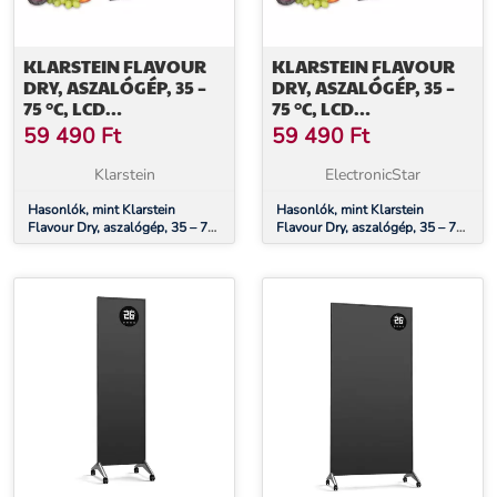
KLARSTEIN FLAVOUR
KLARSTEIN FLAVOUR
DRY, ASZALÓGÉP, 35 –
DRY, ASZALÓGÉP, 35 –
75 °C, LCD
75 °C, LCD
ÉRINTŐKÉPERNYŐS
ÉRINTŐKÉPERNYŐS
59 490
Ft
59 490
Ft
KIJELZŐ, IDŐZÍTŐ,
KIJELZŐ, IDŐZÍTŐ,
FEKETE
FEKETE
Klarstein
ElectronicStar
Hasonlók, mint Klarstein
Hasonlók, mint Klarstein
Flavour Dry, aszalógép, 35 – 75
Flavour Dry, aszalógép, 35 – 75
°C, LCD érintőképernyős kijelző,
°C, LCD érintőképernyős kijelző,
időzítő, fekete
időzítő, fekete