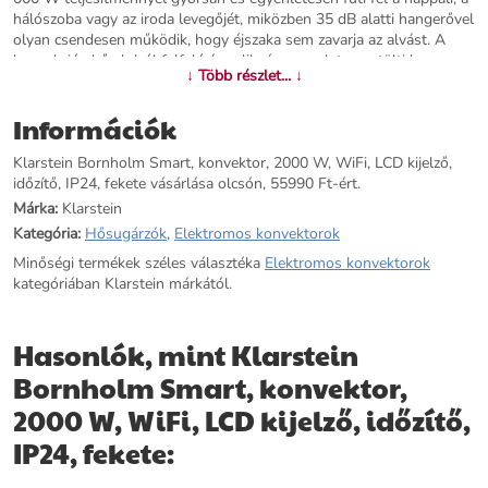
hálószoba vagy az iroda levegőjét, miközben 35 dB alatti hangerővel
olyan csendesen működik, hogy éjszaka sem zavarja az alvást. A
konvekciós hő alulról felfelé áramlik, és egyenletesen tölti be az
↓ Több részlet... ↓
egész helyiséget – nincsenek hideg sarkok, nincsenek huzatos
területek. A precíz elektronikus termosztát ±0,5 °C pontossággal
Információk
tartja a kívánt hőmérsékletet. A 7 napos programozható időzítő
lehetővé teszi, hogy Ön előre beállítsa a fűtési rendet az egész
Klarstein Bornholm Smart, konvektor, 2000 W, WiFi, LCD kijelző,
hétre, így a készülék csak akkor fűt, amikor valóban szükség van rá
időzítő, IP24, fekete vásárlása olcsón, 55990 Ft-ért.
– ez érezhetően csökkenti az áramfogyasztást. A beépített porszűrő
védi a fűtőelemet, és megelőzi a kellemetlen beégési szagot. A
Márka:
Klarstein
Bornholm tökéletes megoldás azoknak a helyiségeknek, amelyek
Kategória:
Hősugárzók
,
Elektromos konvektorok
nem csatlakoznak a központi fűtésre: nyaralók, irodák, műhelyek
Minőségi termékek széles választéka
Elektromos konvektorok
vagy bérelt lakások számára egyaránt. Bérlők különösen értékelik –
kategóriában Klarstein márkától.
semmilyen szerelési munkát nem igényel, egyszerűen
csatlakoztassa a konnektorhoz, és ha elköltözik, vigye magával. 10
cm-nél vékonyabb profilja feltűnésmentesen illeszkedik bármely
Hasonlók, mint Klarstein
falhoz. 220–240 V, 50/60 Hz – csatlakoztatás, és máris kész.
Rendelje meg a Klarstein Bornholmot még ma, és élvezze a
Bornholm Smart, konvektor,
megbízható, egyenletes meleget otthonában!
2000 W, WiFi, LCD kijelző, időzítő,
További információk>>
IP24, fekete: