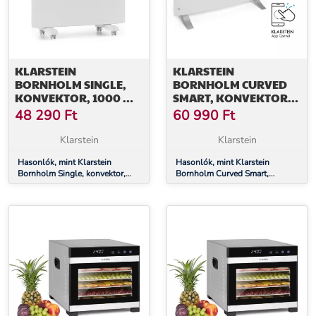
KLARSTEIN
KLARSTEIN
BORNHOLM SINGLE,
BORNHOLM CURVED
KONVEKTOR, 1000 W,
SMART, KONVEKTOR,
TERMOSZTÁT, IDŐZÍTŐ,
2000 W, VEZÉRLÉS
48 290
Ft
60 990
Ft
FEHÉR
APPLIKÁCIÓN
KERESZTÜL, FEHÉR
Klarstein
Klarstein
Hasonlók, mint Klarstein
Hasonlók, mint Klarstein
Bornholm Single, konvektor,
Bornholm Curved Smart,
1000 W, termosztát, időzítő,
konvektor, 2000 W, vezérlés
fehér
applikáción keresztül, fehér