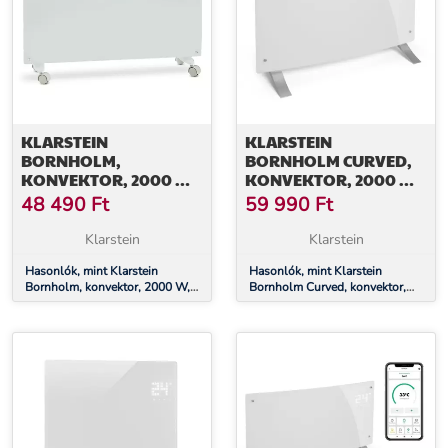
KLARSTEIN
KLARSTEIN
BORNHOLM,
BORNHOLM CURVED,
KONVEKTOR, 2000 W,
KONVEKTOR, 2000 W,
LED KIJELZŐ, 2 FŰTÉSI
TERMOSZTÁT, IDŐZÍTŐ,
48 490
Ft
59 990
Ft
FOKOZAT, FEHÉR
FEHÉR
Klarstein
Klarstein
Hasonlók, mint Klarstein
Hasonlók, mint Klarstein
Bornholm, konvektor, 2000 W,
Bornholm Curved, konvektor,
LED kijelző, 2 fűtési fokozat,
2000 W, termosztát, időzítő,
fehér
fehér