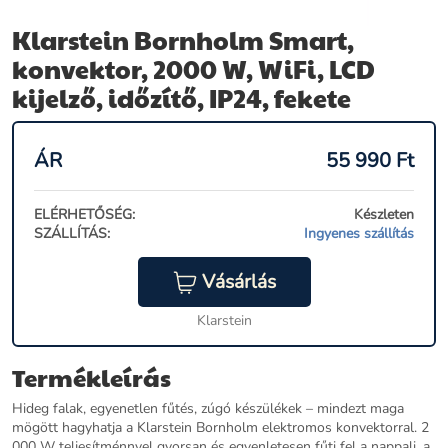
Klarstein Bornholm Smart,
konvektor, 2000 W, WiFi, LCD
kijelző, időzítő, IP24, fekete
ÁR
55 990
Ft
ELÉRHETŐSÉG:
Készleten
SZÁLLÍTÁS:
Ingyenes szállítás
Vásárlás
Klarstein
Termékleírás
Hideg falak, egyenetlen fűtés, zúgó készülékek – mindezt maga
mögött hagyhatja a Klarstein Bornholm elektromos konvektorral. 2
000 W teljesítménnyel gyorsan és egyenletesen fűti fel a nappali, a