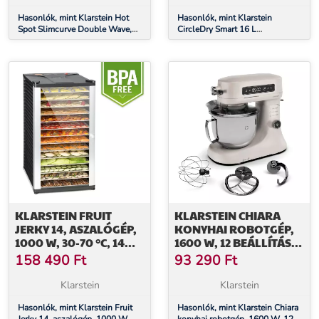
Hasonlók, mint Klarstein Hot
Hasonlók, mint Klarstein
Spot Slimcurve Double Wave,
CircleDry Smart 16 L
konvektor, 2 az 1-ben fűtőtest,
párátlanító, 16 L/nap, 290 W,
1000 W, heti időzítő, fekete
30-40m², WiFi, időzítő, szűrő
KLARSTEIN FRUIT
KLARSTEIN CHIARA
JERKY 14, ASZALÓGÉP,
KONYHAI ROBOTGÉP,
1000 W, 30-70 °C, 14
1600 W, 12 BEÁLLÍTÁS,
EMELET, LCD KIJELZŐ
ROZSDAMENTES ACÉL
158 490
Ft
93 290
Ft
TÁL, LCD KIJELZŐ,
TARTOZÉKOKKAL
Klarstein
Klarstein
EGYÜTT
Hasonlók, mint Klarstein Fruit
Hasonlók, mint Klarstein Chiara