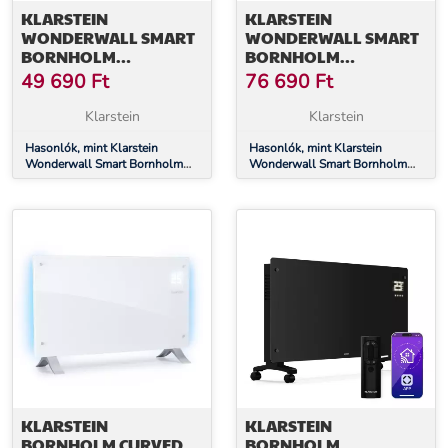
KLARSTEIN
KLARSTEIN
WONDERWALL SMART
WONDERWALL SMART
BORNHOLM
BORNHOLM
INFRAVÖRÖS
INFRAVÖRÖS
49 690
Ft
76 690
Ft
HŐSUGÁRZÓ, 400 W,
HŐSUGÁRZÓ, 1200 W,
INTELLIGENS VEZÉRLÉS,
INTELLIGENS VEZÉRLÉS,
Klarstein
Klarstein
FALRA SZERELÉS, LED-
FALRA SZERELÉS, LED-
KIJELZŐ
Hasonlók, mint Klarstein
KIJELZŐ
Hasonlók, mint Klarstein
Wonderwall Smart Bornholm
Wonderwall Smart Bornholm
infravörös hősugárzó, 400 W,
infravörös hősugárzó, 1200 W,
Intelligens vezérlés, falra
Intelligens vezérlés, falra
szerelés, LED-Kijelző
szerelés, LED-Kijelző
KLARSTEIN
KLARSTEIN
BORNHOLM CURVED
BORNHOLM