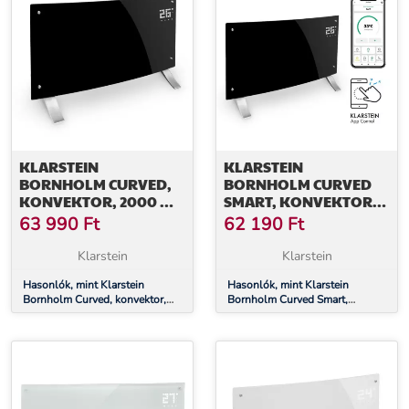
KLARSTEIN
KLARSTEIN
BORNHOLM CURVED,
BORNHOLM CURVED
KONVEKTOR, 2000 W,
SMART, KONVEKTOR,
TERMOSZTÁT, IDŐZÍTŐ,
2000 W, VEZÉRLÉS
63 990
Ft
62 190
Ft
FEKETE
APPLIKÁCIÓN
KERESZTÜL, FEKETE
Klarstein
Klarstein
Hasonlók, mint Klarstein
Hasonlók, mint Klarstein
Bornholm Curved, konvektor,
Bornholm Curved Smart,
2000 W, termosztát, időzítő,
konvektor, 2000 W, vezérlés
fekete
applikáción keresztül, fekete