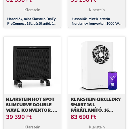
62 890
Ft
35 190
Ft
LED KIJELZŐ, 24 ÓRÁS
20 M², FEKETE
IDŐZÍTŐ
Klarstein
Klarstein
Hasonlók, mint Klarstein DryFy
Hasonlók, mint Klarstein
ProConnect 16L párátlanító, 16
Norderney, konvektor, 1000 W
l/nap, 18 m², WiFi, App, LED
termosztát, időzítő, 20 m²,
kijelző, 24 órás időzítő
fekete
KLARSTEIN HOT SPOT
KLARSTEIN CIRCLEDRY
SLIMCURVE DOUBLE
SMART 16 L
WAVE, KONVEKTOR, 2
PÁRÁTLANÍTÓ, 16
AZ 1-BEN FŰTŐTEST,
L/NAP, 290 W, 30-40M²,
39 390
Ft
63 690
Ft
1000 W, HETI IDŐZÍTŐ,
WIFI, IDŐZÍTŐ, SZŰRŐ
FEKETE
Klarstein
Klarstein