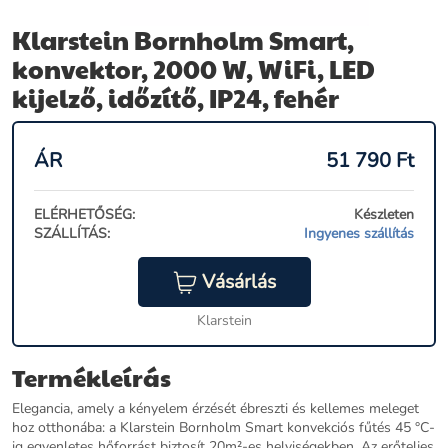
Klarstein Bornholm Smart,
konvektor, 2000 W, WiFi, LED
kijelző, időzítő, IP24, fehér
ÁR
51 790
Ft
ELÉRHETŐSÉG:
Készleten
SZÁLLÍTÁS:
Ingyenes szállítás
Vásárlás
Klarstein
Termékleírás
Elegancia, amely a kényelem érzését ébreszti és kellemes meleget
hoz otthonába: a Klarstein Bornholm Smart konvekciós fűtés 45 °C-
ig egyenletes hőforrást biztosít 20m²-es helyiségekben. Az erőteljes