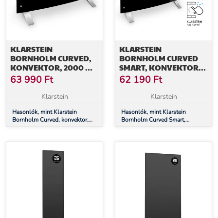
KLARSTEIN
KLARSTEIN
BORNHOLM CURVED,
BORNHOLM CURVED
KONVEKTOR, 2000 W,
SMART, KONVEKTOR,
TERMOSZTÁT, IDŐZÍTŐ,
2000 W, VEZÉRLÉS
63 990
Ft
62 190
Ft
FEKETE
APPLIKÁCIÓN
KERESZTÜL, FEKETE
Klarstein
Klarstein
Hasonlók, mint Klarstein
Hasonlók, mint Klarstein
Bornholm Curved, konvektor,
Bornholm Curved Smart,
2000 W, termosztát, időzítő,
konvektor, 2000 W, vezérlés
fekete
applikáción keresztül, fekete