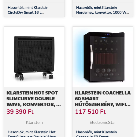
Hasonlók, mint Klarstein
Hasonlók, mint Klarstein
CircleDry Smart 16 L
Norderney, konvektor, 1000 W
párátlanító, 16 L/nap, 290 W,
termosztát, időzítő, 20 m²,
30-40m², WiFi, időzítő, szűrő
fekete
KLARSTEIN HOT SPOT
KLARSTEIN COACHELLA
SLIMCURVE DOUBLE
60 SMART
WAVE, KONVEKTOR, 2
HŰTŐSZEKRÉNY, WIFI,
AZ 1-BEN FŰTŐTEST,
LED, 3 POLC,
39 390
Ft
117 510
Ft
1000 W, HETI IDŐZÍTŐ,
HÁTTÉRVILÁGÍTÁS, EEK
FEKETE
E
Klarstein
ElectronicStar
Hasonlók, mint Klarstein Hot
Hasonlók, mint Klarstein