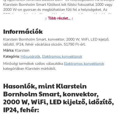
Klarstein Bornholm Smart fűtőtest két fűtési fokozattal 1000 vagy
2000 W-on gyorsan és megbízhatóan fűti fel a helyiségeket. Az
ECO üzemmód minimálisra csökkenti az energiafogyasztást: kíméli a
↓ Több részlet... ↓
környezetet és a pénztárcáját is. A SmartHeat Designnak
köszönhetően a készüléket egyszerűen integrálhatja otthoni WiFi
Információk
hálózatába, és bárhonnan vezérelheti az okostelefonjáról Klarstein
alkalmazásával: kapcsolja be hazafelé, és meleg lakás vár majd Önre
Klarstein Bornholm Smart, konvektor, 2000 W, WiFi, LED kijelző,
– anélkül, hogy egész nap melegítse. Az IP24 védettségi osztálynak
időzítő, IP24, fehér vásárlása olcsón, 51790 Ft-ért.
köszönhetően ez a modern fűtőtest ideális a fürdőszobába is. A
Klarstein Bornholm Smart fűtőtest megbízható hőforrás, a
Márka:
Klarstein
padlókerekeknek köszönhetően könnyedén áthelyezheti bármely
Kategória:
Hősugárzók
,
Elektromos konvektorok
helyiségbe, és a működése is szuper kényelmes!Megjegyzés: Ez a
Minőségi termékek széles választéka
Elektromos konvektorok
termék csak jól szigetelt helyiségekben vagy alkalmi használatra
kategóriában Klarstein márkától.
alkalmas
További információk>>
Hasonlók, mint Klarstein
Bornholm Smart, konvektor,
2000 W, WiFi, LED kijelző, időzítő,
IP24, fehér: