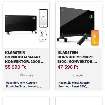
KLARSTEIN
KLARSTEIN
BORNHOLM SMART,
BORNHOLM SMART
KONVEKTOR, 2000 W,
2500, KONVEKTOR,
WIFI, LCD KIJELZŐ,
2500 W, WIFI, LED, IP24
55 990
Ft
47 590
Ft
IDŐZÍTŐ, IP24, FEKETE
Klarstein
Klarstein
Hasonlók, mint Klarstein
Hasonlók, mint Klarstein
Bornholm Smart, konvektor,
Bornholm Smart 2500,
2000 W, WiFi, LCD kijelző,
konvektor, 2500 W, WiFi, LED,
időzítő, IP24, fekete
IP24