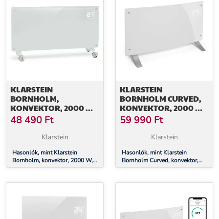
KLARSTEIN
KLARSTEIN
BORNHOLM,
BORNHOLM CURVED,
KONVEKTOR, 2000 W,
KONVEKTOR, 2000 W,
LED KIJELZŐ, 2 FŰTÉSI
TERMOSZTÁT, IDŐZÍTŐ,
48 490
Ft
59 990
Ft
FOKOZAT, FEHÉR
FEHÉR
Klarstein
Klarstein
Hasonlók, mint Klarstein
Hasonlók, mint Klarstein
Bornholm, konvektor, 2000 W,
Bornholm Curved, konvektor,
LED kijelző, 2 fűtési fokozat,
2000 W, termosztát, időzítő,
fehér
fehér