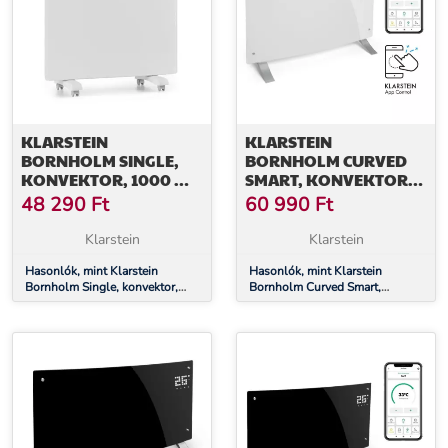
KLARSTEIN
KLARSTEIN
BORNHOLM SINGLE,
BORNHOLM CURVED
KONVEKTOR, 1000 W,
SMART, KONVEKTOR,
TERMOSZTÁT, IDŐZÍTŐ,
2000 W, VEZÉRLÉS
48 290
Ft
60 990
Ft
FEHÉR
APPLIKÁCIÓN
KERESZTÜL, FEHÉR
Klarstein
Klarstein
Hasonlók, mint Klarstein
Hasonlók, mint Klarstein
Bornholm Single, konvektor,
Bornholm Curved Smart,
1000 W, termosztát, időzítő,
konvektor, 2000 W, vezérlés
fehér
applikáción keresztül, fehér