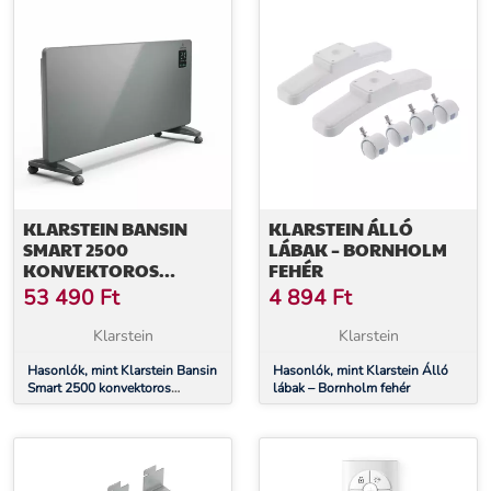
KLARSTEIN BANSIN
KLARSTEIN ÁLLÓ
SMART 2500
LÁBAK – BORNHOLM
KONVEKTOROS
FEHÉR
HŐSUGÁRZÓ, 2500 W,
53 490
Ft
4 894
Ft
ALKALMAZÁS, 5- 50 °C,
LED KIJELZŐ,
Klarstein
Klarstein
ÉRINTŐKÉPERNYŐ
Hasonlók, mint Klarstein Bansin
Hasonlók, mint Klarstein Álló
Smart 2500 konvektoros
lábak – Bornholm fehér
hősugárzó, 2500 W,
Alkalmazás, 5- 50 °C, LED
kijelző, Érintőképernyő