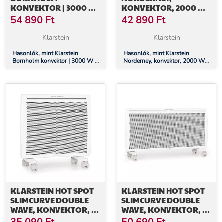
KONVEKTOR | 3000 W |
KONVEKTOR, 2000 W
30 M² | ERŐTELJES ÉS
TERMOSZTÁT, IDŐZÍTŐ,
54 890
Ft
42 890
Ft
ELEGÁNS | 105 CM X 51
30 M², FEHÉR
CM
Klarstein
Klarstein
Hasonlók, mint Klarstein
Hasonlók, mint Klarstein
Bornholm konvektor | 3000 W |
Norderney, konvektor, 2000 W
30 m² | Erőteljes és elegáns |
termosztát, időzítő, 30 m², fehér
105 cm x 51 cm
KLARSTEIN HOT SPOT
KLARSTEIN HOT SPOT
SLIMCURVE DOUBLE
SLIMCURVE DOUBLE
WAVE, KONVEKTOR, 2
WAVE, KONVEKTOR, 2
AZ 1-BEN FŰTŐTEST,
AZ 1-BEN FŰTŐTEST,