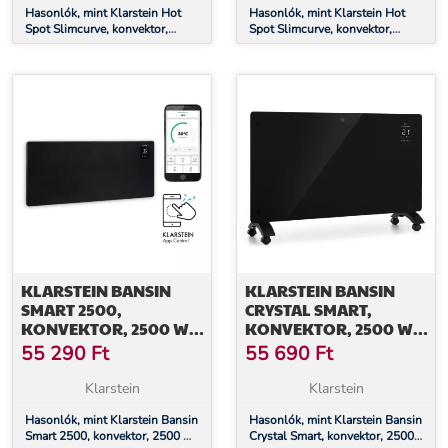
Hasonlók, mint Klarstein Hot
Hasonlók, mint Klarstein Hot
Spot Slimcurve, konvektor,
Spot Slimcurve, konvektor,
fűtőtest, 80 x 40 cm, 40 m²,
fűtőtest, 80 x 40 cm, 40 m²,
2000 W, 5 - 40 °C, IP24, fehér
2000 W, 5 - 40 °C, IP24, fekete
KLARSTEIN BANSIN
KLARSTEIN BANSIN
SMART 2500,
CRYSTAL SMART,
KONVEKTOR, 2500 W,
KONVEKTOR, 2500 W,
VEZÉRLÉS
5 - 50 °C, VEZÉRLÉS
55 290
Ft
55 690
Ft
APPLIKÁCIÓN
APPLIKÁCIÓN
KERESZTÜL
KERESZTÜL
Klarstein
Klarstein
Hasonlók, mint Klarstein Bansin
Hasonlók, mint Klarstein Bansin
Smart 2500, konvektor, 2500 W,
Crystal Smart, konvektor, 2500