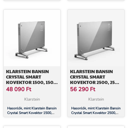
vezérlés applikáción keresztül
W, 5 - 50 °C, vezérlés
applikáción keresztül
KLARSTEIN BANSIN
KLARSTEIN BANSIN
CRYSTAL SMART
CRYSTAL SMART
KOVEKTOR 1500, 1500
KOVEKTOR 2500, 2500
W, ALKALMAZÁS, 5- 50
W, ALKALMAZÁS, 5- 50
48 090
Ft
56 290
Ft
°C, LED KIJELZŐ,
°C, LED KIJELZŐ,
ÉRINTŐKÉPERNYŐ
ÉRINTŐKÉPERNYŐ
Klarstein
Klarstein
Hasonlók, mint Klarstein Bansin
Hasonlók, mint Klarstein Bansin
Crystal Smart Kovektor 1500,
Crystal Smart Kovektor 2500,
1500 W, Alkalmazás, 5- 50 °C,
2500 W, Alkalmazás, 5- 50 °C,
LED kijelző, Érintőképernyő
LED kijelző, Érintőképernyő