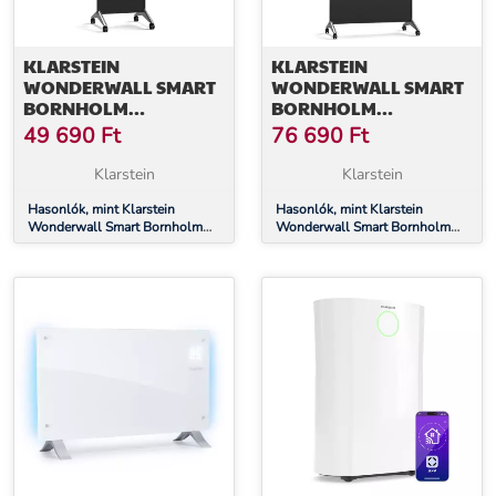
KLARSTEIN
KLARSTEIN
WONDERWALL SMART
WONDERWALL SMART
BORNHOLM
BORNHOLM
INFRAVÖRÖS
INFRAVÖRÖS
49 690
Ft
76 690
Ft
HŐSUGÁRZÓ, 400 W,
HŐSUGÁRZÓ, 1200 W,
INTELLIGENS VEZÉRLÉS,
INTELLIGENS VEZÉRLÉS,
Klarstein
Klarstein
FALRA SZERELÉS, LED-
FALRA SZERELÉS, LED-
KIJELZŐ
Hasonlók, mint Klarstein
KIJELZŐ
Hasonlók, mint Klarstein
Wonderwall Smart Bornholm
Wonderwall Smart Bornholm
infravörös hősugárzó, 400 W,
infravörös hősugárzó, 1200 W,
Intelligens vezérlés, falra
Intelligens vezérlés, falra
szerelés, LED-Kijelző
szerelés, LED-Kijelző