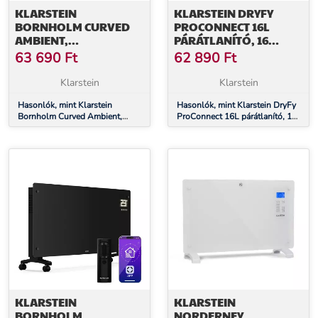
KLARSTEIN
KLARSTEIN DRYFY
BORNHOLM CURVED
PROCONNECT 16L
AMBIENT,
PÁRÁTLANÍTÓ, 16
KONVEKTOR,
L/NAP, 18 M², WIFI, APP,
63 690
Ft
62 890
Ft
1000/2000 W, FEHÉR
LED KIJELZŐ, 24 ÓRÁS
IDŐZÍTŐ
Klarstein
Klarstein
Hasonlók, mint Klarstein
Hasonlók, mint Klarstein DryFy
Bornholm Curved Ambient,
ProConnect 16L párátlanító, 16
konvektor, 1000/2000 W, fehér
l/nap, 18 m², WiFi, App, LED
kijelző, 24 órás időzítő
KLARSTEIN
KLARSTEIN
BORNHOLM
NORDERNEY,