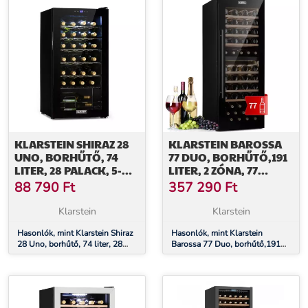
KLARSTEIN SHIRAZ 28
KLARSTEIN BAROSSA
UNO, BORHŰTŐ, 74
77 DUO, BORHŰTŐ,191
LITER, 28 PALACK, 5-
LITER, 2 ZÓNA, 77
18°C,
PALACK,
88 790
Ft
357 290
Ft
ÉRINTŐKÉPERNYŐS
ÉRINTŐKÉPERNYŐS,
VEZÉRLŐPANEL
LED, FEKETE
Klarstein
Klarstein
Hasonlók, mint Klarstein Shiraz
Hasonlók, mint Klarstein
28 Uno, borhűtő, 74 liter, 28
Barossa 77 Duo, borhűtő,191
palack, 5-18°C, érintőképernyős
liter, 2 zóna, 77 palack,
vezérlőpanel
érintőképernyős, LED, fekete