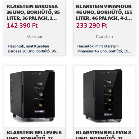
KLARSTEIN BAROSSA
KLARSTEIN VINAMOUR
36 UNO, BORHŰTŐ, 95
46 UNO, BORHŰTŐ, 155
LITER, 36 PALACK, 1
LITER, 46 PALACK, 4-18
ZÓNA,
°C, 1
142 390
Ft
233 290
Ft
ÉRINTŐKÉPERNYŐ
ZÓNA,ROZSDAMENTES
ACÉL
Klarstein
Klarstein
Hasonlók, mint Klarstein
Hasonlók, mint Klarstein
Barossa 36 Uno, borhűtő, 95
Vinamour 46 Uno, borhűtő, 155
liter, 36 palack, 1 zóna,
liter, 46 palack, 4-18 °C, 1
érintőképernyő
zóna,rozsdamentes acél
KLARSTEIN BELLEVIN 6
KLARSTEIN BELLEVIN 8
UNO, BORHŰTŐ, 17
UNO, BORHŰTŐ, 23