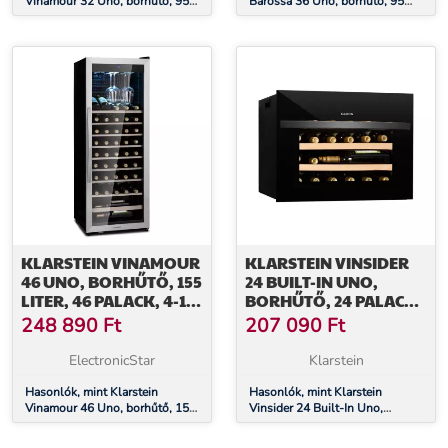
Vinamour 32 Uno, borhűtő, 95
Barossa 36 Uno, borhűtő, 95
liter, 36 palack, 4-18 °C, 1 zóna,
liter, 36 palack, 1 zóna,
érintésvezérlés
érintőképernyő
KLARSTEIN VINAMOUR
KLARSTEIN VINSIDER
46 UNO, BORHŰTŐ, 155
24 BUILT-IN UNO,
LITER, 46 PALACK, 4-18
BORHŰTŐ, 24 PALACK,
°C, 1
G
248 890
Ft
207 090
Ft
ZÓNA,ROZSDAMENTES
ENERGIAHATÉKONYSÁGI
ACÉL
OSZTÁLY, 1 ZÓNA
ElectronicStar
Klarstein
Hasonlók, mint Klarstein
Hasonlók, mint Klarstein
Vinamour 46 Uno, borhűtő, 155
Vinsider 24 Built-In Uno,
liter, 46 palack, 4-18 °C, 1
borhűtő, 24 palack, G
zóna,rozsdamentes acél
energiahatékonysági osztály, 1