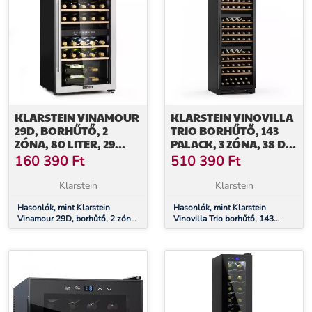
KLARSTEIN VINAMOUR
KLARSTEIN VINOVILLA
29D, BORHŰTŐ, 2
TRIO BORHŰTŐ, 143
ZÓNA, 80 LITER, 29
PALACK, 3 ZÓNA, 38 DB,
PALACK, 5 - 22 °C,
12 POLC,
160 390
Ft
510 390
Ft
ÉRINTÉSVEZÉRLÉS
KOMPRESSZOR, 413
LITER
Klarstein
Klarstein
Hasonlók, mint Klarstein
Hasonlók, mint Klarstein
Vinamour 29D, borhűtő, 2 zóna,
Vinovilla Trio borhűtő, 143
80 liter, 29 palack, 5 - 22 °C,
palack, 3 zóna, 38 dB, 12 polc,
érintésvezérlés
kompresszor, 413 liter