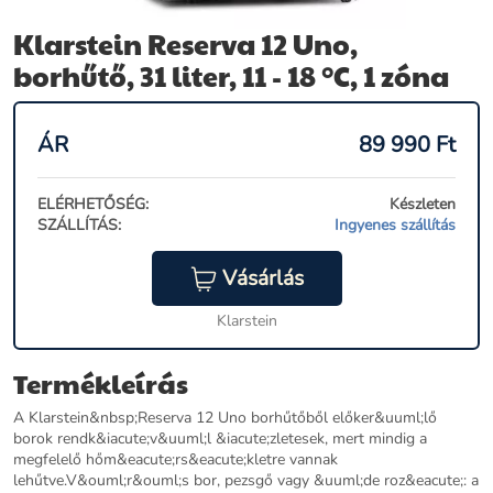
Klarstein Reserva 12 Uno,
borhűtő, 31 liter, 11 - 18 °C, 1 zóna
ÁR
89 990
Ft
ELÉRHETŐSÉG:
Készleten
SZÁLLÍTÁS:
Ingyenes szállítás
Vásárlás
Klarstein
Termékleírás
A Klarstein&nbsp;Reserva 12 Uno borhűtőből előker&uuml;lő
borok rendk&iacute;v&uuml;l &iacute;zletesek, mert mindig a
megfelelő hőm&eacute;rs&eacute;kletre vannak
lehűtve.V&ouml;r&ouml;s bor, pezsgő vagy &uuml;de roz&eacute;: a