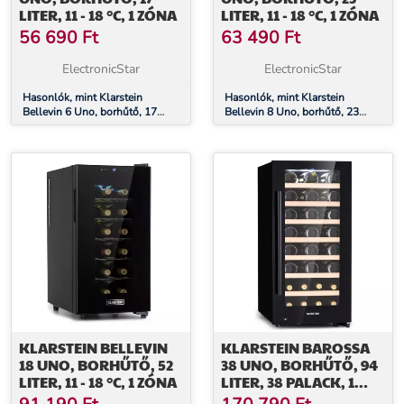
LITER, 11 - 18 °C, 1 ZÓNA
LITER, 11 - 18 °C, 1 ZÓNA
56 690
Ft
63 490
Ft
ElectronicStar
ElectronicStar
Hasonlók, mint Klarstein
Hasonlók, mint Klarstein
Bellevin 6 Uno, borhűtő, 17
Bellevin 8 Uno, borhűtő, 23
liter, 11 - 18 °C, 1 zóna
liter, 11 - 18 °C, 1 zóna
KLARSTEIN BELLEVIN
KLARSTEIN BAROSSA
18 UNO, BORHŰTŐ, 52
38 UNO, BORHŰTŐ, 94
LITER, 11 - 18 °C, 1 ZÓNA
LITER, 38 PALACK, 1
ZÓNA,