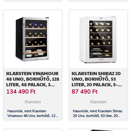
18 palack, 5-18°C,
liter, 54 palack, üvegajtó,
érintőképernyős vezérlőpanel
érintőképernyős LED
KLARSTEIN VINAMOUR
KLARSTEIN SHIRAZ 20
48 UNO, BORHŰTŐ, 128
UNO, BORHŰTŐ, 53
LITER, 48 PALACK, 3
LITER, 20 PALACK, 5-
POLC, 4 - 18 °C,
18°C,
134 490
Ft
87 490
Ft
ROZSDAMENTES ACÉL
ÉRINTŐKÉPERNYŐS
VEZÉRLŐPANEL
Klarstein
Klarstein
Hasonlók, mint Klarstein
Hasonlók, mint Klarstein Shiraz
Vinamour 48 Uno, borhűtő, 128
20 Uno, borhűtő, 53 liter, 20
liter, 48 palack, 3 polc, 4 - 18
palack, 5-18°C, érintőképernyős
°C, rozsdamentes acél
vezérlőpanel