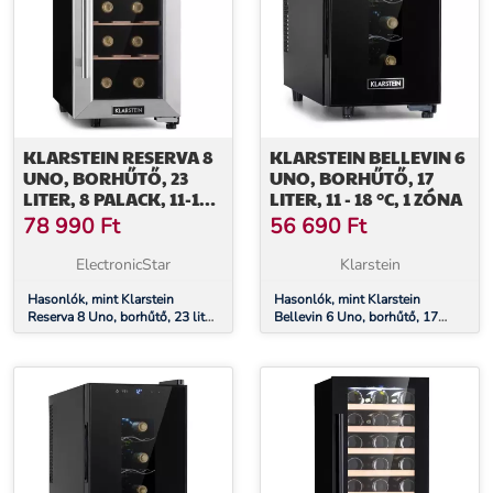
KLARSTEIN RESERVA 8
KLARSTEIN BELLEVIN 6
UNO, BORHŰTŐ, 23
UNO, BORHŰTŐ, 17
LITER, 8 PALACK, 11-18 °
LITER, 11 - 18 °C, 1 ZÓNA
C, 26 DB,
78 990
Ft
56 690
Ft
ROZSDAMENTES ACÉL
ElectronicStar
Klarstein
Hasonlók, mint Klarstein
Hasonlók, mint Klarstein
Reserva 8 Uno, borhűtő, 23 liter,
Bellevin 6 Uno, borhűtő, 17
8 palack, 11-18 ° C, 26 dB,
liter, 11 - 18 °C, 1 zóna
rozsdamentes acél