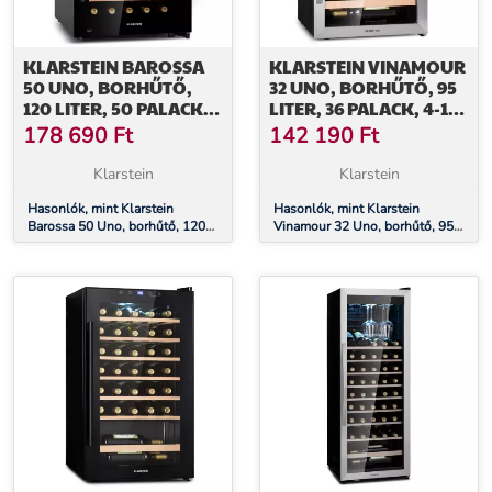
KLARSTEIN BAROSSA
KLARSTEIN VINAMOUR
50 UNO, BORHŰTŐ,
32 UNO, BORHŰTŐ, 95
120 LITER, 50 PALACK, 1
LITER, 36 PALACK, 4-18
ZÓNA,
°C, 1 ZÓNA,
178 690
Ft
142 190
Ft
ÉRINTŐKÉPERNYŐ
ÉRINTÉSVEZÉRLÉS
Klarstein
Klarstein
Hasonlók, mint Klarstein
Hasonlók, mint Klarstein
Barossa 50 Uno, borhűtő, 120
Vinamour 32 Uno, borhűtő, 95
liter, 50 palack, 1 zóna,
liter, 36 palack, 4-18 °C, 1 zóna,
érintőképernyő
érintésvezérlés