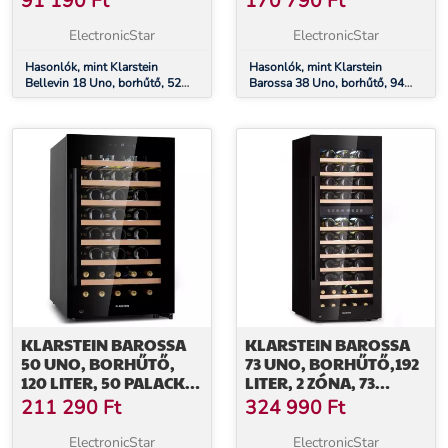
91 190
Ft
170 790
Ft
ÉRINTŐKÉPERNYŐ
ElectronicStar
ElectronicStar
Hasonlók, mint Klarstein
Hasonlók, mint Klarstein
Bellevin 18 Uno, borhűtő, 52
Barossa 38 Uno, borhűtő, 94
liter, 11 - 18 °C, 1 zóna
liter, 38 palack, 1 zóna,
érintőképernyő
KLARSTEIN BAROSSA
KLARSTEIN BAROSSA
50 UNO, BORHŰTŐ,
73 UNO, BORHŰTŐ,192
120 LITER, 50 PALACK, 1
LITER, 2 ZÓNA, 73
ZÓNA,
PALACK,
211 290
Ft
324 990
Ft
ÉRINTŐKÉPERNYŐ
ÉRINTŐKÉPERNYŐ
ElectronicStar
ElectronicStar