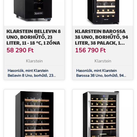
KLARSTEIN BELLEVIN 8
KLARSTEIN BAROSSA
UNO, BORHŰTŐ, 23
38 UNO, BORHŰTŐ, 94
LITER, 11 - 18 °C, 1 ZÓNA
LITER, 38 PALACK, 1
ZÓNA,
58 290
Ft
156 790
Ft
ÉRINTŐKÉPERNYŐ
Klarstein
Klarstein
Hasonlók, mint Klarstein
Hasonlók, mint Klarstein
Bellevin 8 Uno, borhűtő, 23
Barossa 38 Uno, borhűtő, 94
liter, 11 - 18 °C, 1 zóna
liter, 38 palack, 1 zóna,
érintőképernyő