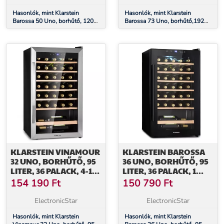
Hasonlók, mint Klarstein
Hasonlók, mint Klarstein
Barossa 50 Uno, borhűtő, 120
Barossa 73 Uno, borhűtő,192
liter, 50 palack, 1 zóna,
liter, 2 zóna, 73 palack,
érintőképernyő
érintőképernyő
KLARSTEIN VINAMOUR
KLARSTEIN BAROSSA
32 UNO, BORHŰTŐ, 95
36 UNO, BORHŰTŐ, 95
LITER, 36 PALACK, 4-18
LITER, 36 PALACK, 1
°C, 1 ZÓNA,
ZÓNA,
154 190
Ft
150 790
Ft
ÉRINTÉSVEZÉRLÉS
ÉRINTŐKÉPERNYŐ
ElectronicStar
ElectronicStar
Hasonlók, mint Klarstein
Hasonlók, mint Klarstein