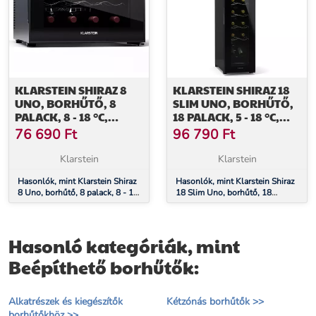
KLARSTEIN SHIRAZ 8
KLARSTEIN SHIRAZ 18
UNO, BORHŰTŐ, 8
SLIM UNO, BORHŰTŐ,
PALACK, 8 - 18 °C,
18 PALACK, 5 - 18 °C,
ÉRINTŐS VEZÉRLÉS
ÉRINTÉSVEZÉRLÉS
76 690
Ft
96 790
Ft
Klarstein
Klarstein
Hasonlók, mint Klarstein Shiraz
Hasonlók, mint Klarstein Shiraz
8 Uno, borhűtő, 8 palack, 8 - 18
18 Slim Uno, borhűtő, 18
°C, érintős vezérlés
palack, 5 - 18 °C, érintésvezérlés
Hasonló kategóriák, mint
Beépíthető borhűtők:
Alkatrészek és kiegészítők
Kétzónás borhűtők >>
borhűtőkhöz >>