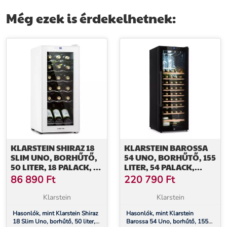
zóna
Még ezek is érdekelhetnek:
KLARSTEIN SHIRAZ 18
KLARSTEIN BAROSSA
SLIM UNO, BORHŰTŐ,
54 UNO, BORHŰTŐ, 155
50 LITER, 18 PALACK, 5-
LITER, 54 PALACK,
18°C,
ÜVEGAJTÓ,
86 890
Ft
220 790
Ft
ÉRINTŐKÉPERNYŐS
ÉRINTŐKÉPERNYŐS
VEZÉRLŐPANEL
LED
Klarstein
Klarstein
Hasonlók, mint Klarstein Shiraz
Hasonlók, mint Klarstein
18 Slim Uno, borhűtő, 50 liter,
Barossa 54 Uno, borhűtő, 155