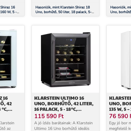
tökéletesen .
 Shiraz 16
Hasonlók, mint Klarstein Shiraz 18
Hasonlók, mi
 160 W, 5 -
Uno, borhűtő, 50 liter, 18 palack, 5-
Uno, borhűtő,
ezérlőpanel
18°C, érintőképernyős vezérlőpanel
18°C, érintő
 16
KLARSTEIN ULTIMO 16
KLARSTEI
Ő, 42
UNO, BORHŰTŐ, 42 LITER,
UNO, BOR
 °C,
16 PALACK, 5 - 18°C,
135 W, 5 – 
ŐS
ÉRINTŐKÉPERNYŐS
ÉRINTŐK
115 590
Ft
76 590
VEZÉRLŐPANEL
FEKETE
Klarstein
A jó ízlés barátainak: A Klarstein
Egy jó bor 
űtő az
Ultimo 16 Uno borhűtő ideális
megfelelő k