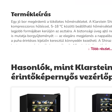
Termékleírás
Egy jó bor megérdemli a tökéletes hőmérsékletet. A Klarstein Sh
kompresszoros hűtéssel, 5–18 °C közötti beállítható hőmérsékle
legjobb formájában kerüljön az asztalra. A biztonsági üveg ajtó
is mutatja borgyűjteményét — az elegáns megjelenés a nappaliba
a puha érintéses kijelzőn keresztül könnyedén kezelheti. A Shiraz
bort nem csupán isszák, hanem élvezik. 16 palack befogadására al
↓ Több részlet...
fehérbort, a pezsgőt és más italokat — hosszú távon, ideális kö
fel, milyen különbséget jelent a tökéletes hőmérséklet.
Hasonlók, mint Klarstein Sh
További információk>>
érintőképernyős vezérlőp