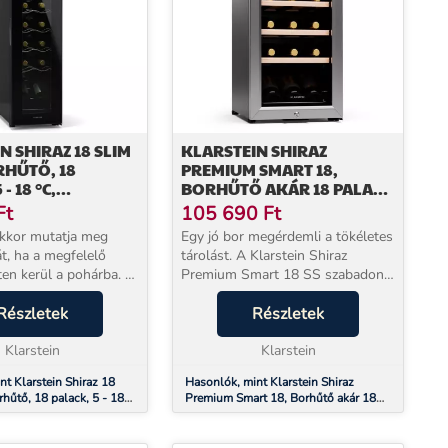
N SHIRAZ 18 SLIM
KLARSTEIN SHIRAZ
RHŰTŐ, 18
PREMIUM SMART 18,
- 18 °C,
BORHŰTŐ AKÁR 18 PALACK
EZÉRLÉS
RÉSZÉRE
Ft
105 690
Ft
akkor mutatja meg
Egy jó bor megérdemli a tökéletes
t, ha a megfelelő
tárolást. A Klarstein Shiraz
en kerül a pohárba. A
Premium Smart 18 SS szabadon
hiraz 18 Slim Uno
álló borhűtő pontosan ezt nyújtja:
tosan ezt garantálja:
Részletek
legfeljebb 18 palack számára
Részletek
befogadóképességével
teremt ideális körülményeket –
 ha...
Klarstein
precízen, cse...
Klarstein
nt Klarstein Shiraz 18
Hasonlók, mint Klarstein Shiraz
hűtő, 18 palack, 5 - 18
Premium Smart 18, Borhűtő akár 18
zérlés
palack részére