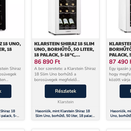
Z 18 UNO,
KLARSTEIN SHIRAZ 18 SLIM
KLARSTEI
R, 18
UNO, BORHŰTŐ, 50 LITER,
BORHŰTŐ,
18 PALACK, 5-18°C,
PALACK, 5
ŐS
ÉRINTŐKÉPERNYŐS
ÉRINTŐK
86 890
Ft
87 490
VEZÉRLŐPANEL
VEZÉRLŐ
stein Shiraz
A bor szeretete: a Klarstein Shiraz
Egy igazán 
18 Slim Uno borhűtő a
hogy megfe
ten
borosüvegek megfelelő
között várja
 kellemes
hőmérsékleten tartásával
Klarstein S
 kialakítása
k
biztosítja a kellemes
Részletek
erre készült
tesen
borfogyasztást. Karcsú kialakítása
biztosít tök
egyedülálló és tökéletesen
Klarstein
feltételeket, 
illeszkedi...
 Shiraz 18
Hasonlók, mint Klarstein Shiraz 18
Hasonlók, mi
 palack, 5-
Slim Uno, borhűtő, 50 liter, 18 palack,
Uno, borhűtő,
zérlőpanel
5-18°C, érintőképernyős vezérlőpanel
18°C, érintő