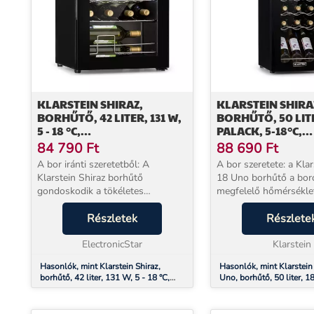
KLARSTEIN SHIRAZ,
KLARSTEIN SHIRA
BORHŰTŐ, 42 LITER, 131 W,
BORHŰTŐ, 50 LITE
5 - 18 °C,
PALACK, 5-18°C,
ÉRINTŐKÉPERNYŐS
ÉRINTŐKÉPERNY
84 790
Ft
88 690
Ft
VEZÉRLŐPANEL, FEKETE
VEZÉRLŐPANEL
A bor iránti szeretetből: A
A bor szeretete: a Klar
Klarstein Shiraz borhűtő
18 Uno borhűtő a borosüvegek
gondoskodik a tökéletes
megfelelő hőmérsékle
borélvezetről, mivel biztosítja a
tartásával biztosítja a
boroknak a megfelelő, iváshoz
Részletek
borfogyasztást. Karcsú
Részlete
alkalmas hőmérsékletet. Íze teljes
egyedülálló és tökéle
kifejlődéséhez a bort a ...
ElectronicStar
illeszkedik még...
Klarstein
Hasonlók, mint Klarstein Shiraz,
Hasonlók, mint Klarstein
borhűtő, 42 liter, 131 W, 5 - 18 °C,
Uno, borhűtő, 50 liter, 18
érintőképernyős vezérlőpanel, fekete
18°C, érintőképernyős ve