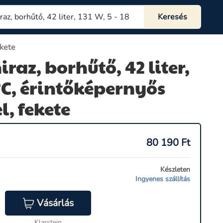
ekete
iraz, borhűtő, 42 liter,
8 °C, érintőképernyős
, fekete
80 190
Ft
Készleten
Ingyenes szállítás
Vásárlás
Klarstein