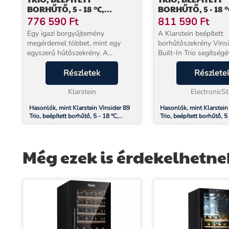
BORHŰTŐ, 5 - 18 °C,
BORHŰTŐ, 5 - 18 °
ÉRINTŐKÉPERNYŐS
ÉRINTŐKÉPERNY
776 590
Ft
811 590
Ft
VEZÉRLŐPANEL, FA
VEZÉRLŐPANEL, F
Egy igazi borgyűjtemény
A Klarstein beépített
POLCOK
POLCOK
megérdemel többet, mint egy
borhűtőszekrény Vins
egyszerű hűtőszekrény. A
Built-In Trio segítségével
Klarstein Vinsider 89 T beépíthető
biztosíthatja, hogy bor
borhűtő pontosan azoknak
Részletek
fogyasztáshoz megfel
Részlete
készült, akik a bort nemcsak
hőmérsékleten legyene
isszák, hanem értik is: akár 89 pa...
Klarstein
ideális körülmények k
ElectronicSt
fejlődjenek ki t...
Hasonlók, mint Klarstein Vinsider 89
Hasonlók, mint Klarstein
Trio, beépített borhűtő, 5 - 18 °C,
Trio, beépített borhűtő, 5 
érintőképernyős vezérlőpanel, fa
érintőképernyős vezérlőp
polcok
polcok
Még ezek is érdekelhetne