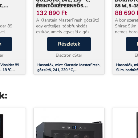
C,
ÉRINTŐKÉPERNYŐS
85 W, 5–1
ŐS
VEZÉRLŐPANEL, FEKETE
ÉRINTŐK
132 890
Ft
88 690
A
KEZELŐP
A Klarstein MasterFresh gőzsütő
A bor szeret
ider 89
egy erőteljes, többfunkciós
Shiraz Slim
eszköz, amely egyesíti a gőz
nemes borok
ai a
főzését, sütését, grillezést és
hőmérséklet
elő
k
szárítást egy multifunkciós
Részletek
biztosításáv
k, és
készülékben. Az UltraSteam
borélvezete
özött
ar
technológiának köszönhet...
ElectronicStar
kompakt kial
E
 Vinsider 89
Hasonlók, mint Klarstein MasterFresh,
Hasonlók, mi
- 18 °C,
gőzsütő, 24 l, 230 ° C,
Slim, borhűtő
anel, fa
érintőképernyős vezérlőpanel, fekete
5–18°C, érin
k: