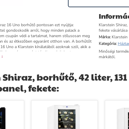
Informá
iraz 16 Uno borhűtő pontosan ezt nyújtja:
Klarstein Shiraz,
ttel gondoskodik arról, hogy minden palack a
fekete vásárlása 
 nem csupán védi a tartalmat, hanem stílusosan meg
Márka:
Klarstein
n és az étkezőben egyaránt otthon van. A borhűtőt
Kategória:
Házta
 16 Uno a Klarstein kínálatából azoknak szól, akik a
Minőségi termék
kalmas, és egyaránt tárolja a vörösbort, a
 ↓
márkától.
rülmények között. Rendelje meg még ma, és fedezze
iraz, borhűtő, 42 liter, 131 W
anel, fekete: