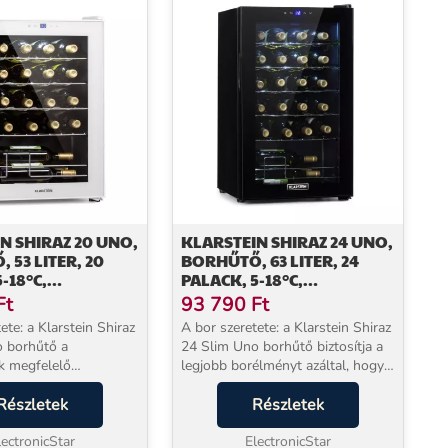
N SHIRAZ 20 UNO,
KLARSTEIN SHIRAZ 24 UNO,
 53 LITER, 20
BORHŰTŐ, 63 LITER, 24
-18°C,
PALACK, 5-18°C,
ÉPERNYŐS
ÉRINTŐKÉPERNYŐS
Ft
93 790
Ft
PANEL
VEZÉRLŐPANEL
ete: a Klarstein Shiraz
A bor szeretete: a Klarstein Shiraz
 borhűtő a
24 Slim Uno borhűtő biztosítja a
k megfelelő
legjobb borélményt azáltal, hogy a
en tartásával
megfelelő ivási hőmérsékletű
 kellemes
Részletek
palack bort biztosítja. Ugyanakkor
Részletek
ást. Ugyanakkor
karcsú kialakításával kitűnik, é...
kításával kitűnik, és
lectronicStar
ElectronicStar