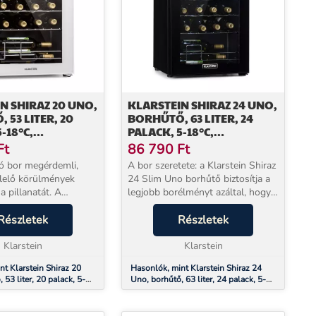
N SHIRAZ 20 UNO,
KLARSTEIN SHIRAZ 24 UNO,
 53 LITER, 20
BORHŰTŐ, 63 LITER, 24
-18°C,
PALACK, 5-18°C,
ÉPERNYŐS
ÉRINTŐKÉPERNYŐS
Ft
86 790
Ft
PANEL
VEZÉRLŐPANEL
jó bor megérdemli,
A bor szeretete: a Klarstein Shiraz
lelő körülmények
24 Slim Uno borhűtő biztosítja a
 a pillanatát. A
legjobb borélményt azáltal, hogy a
hiraz 20 Uno pontosan
megfelelő ivási hőmérsékletű
: 20 palack számára
Részletek
palack bort biztosítja. Ugyanakkor
Részletek
életes tárolási
karcsú kialakításával kitűnik, é...
53 lite...
Klarstein
Klarstein
nt Klarstein Shiraz 20
Hasonlók, mint Klarstein Shiraz 24
 53 liter, 20 palack, 5-
Uno, borhűtő, 63 liter, 24 palack, 5-
képernyős vezérlőpanel
18°C, érintőképernyős vezérlőpanel