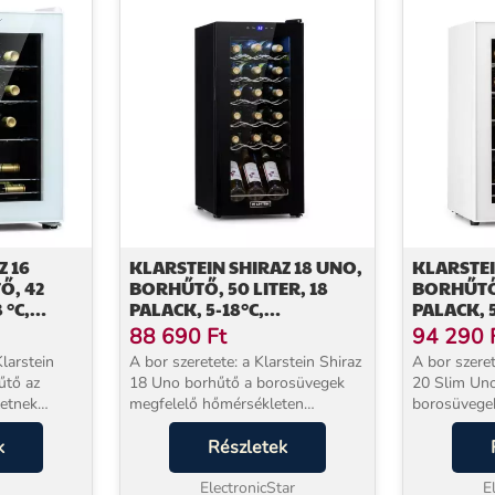
 16
KLARSTEIN SHIRAZ 18 UNO,
KLARSTEI
Ő, 42
BORHŰTŐ, 50 LITER, 18
BORHŰTŐ,
 °C,
PALACK, 5-18°C,
PALACK, 5
ŐS
ÉRINTŐKÉPERNYŐS
ÉRINTŐK
88 690
Ft
94 290
VEZÉRLŐPANEL
VEZÉRLŐ
Klarstein
A bor szeretete: a Klarstein Shiraz
A bor szeret
űtő az
18 Uno borhűtő a borosüvegek
20 Slim Uno
letnek
megfelelő hőmérsékleten
borosüvege
ja a borok
tartásával biztosítja a kellemes
hőmérséklet
teremti a
k
borfogyasztást. Karcsú kialakítása
Részletek
biztosítja a
 hosszú távú
egyedülálló és tökéletesen
borfogyaszt
illeszkedik még...
ElectronicStar
karcsú kiala
E