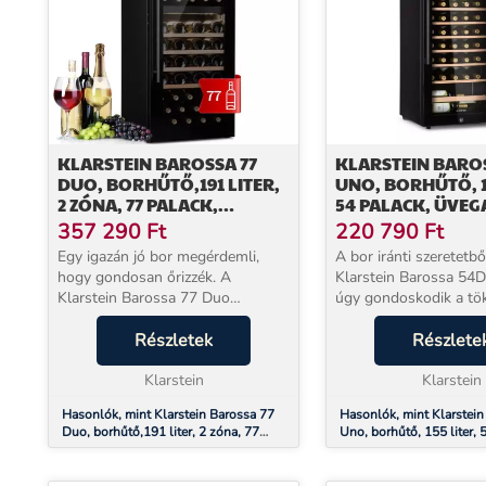
KLARSTEIN BAROSSA 77
KLARSTEIN BARO
DUO, BORHŰTŐ,191 LITER,
UNO, BORHŰTŐ, 1
2 ZÓNA, 77 PALACK,
54 PALACK, ÜVEG
ÉRINTŐKÉPERNYŐS, LED,
ÉRINTŐKÉPERNYŐ
357 290
Ft
220 790
Ft
FEKETE
Egy igazán jó bor megérdemli,
A bor iránti szeretetbő
hogy gondosan őrizzék. A
Klarstein Barossa 54
Klarstein Barossa 77 Duo
úgy gondoskodik a tö
pontosan ezt kínálja: 77 palack
borélvezetről, hogy m
számára biztosít helyet 191 literes
Részletek
hőmérsékletet biztosít
Részlete
belső térrel, miközben mindössze
fehér borok egyidejű
41 dB hangerővel üz...
Klarstein
fogyasztásához. Az íz te
Klarstein
Hasonlók, mint Klarstein Barossa 77
Hasonlók, mint Klarstein
Duo, borhűtő,191 liter, 2 zóna, 77
Uno, borhűtő, 155 liter, 
palack, érintőképernyős, LED, fekete
üvegajtó, érintőképerny