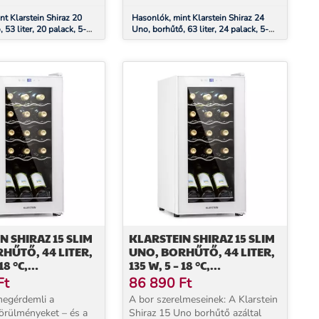
..
nt Klarstein Shiraz 20
Hasonlók, mint Klarstein Shiraz 24
 53 liter, 20 palack, 5-
Uno, borhűtő, 63 liter, 24 palack, 5-
képernyős vezérlőpanel
18°C, érintőképernyős vezérlőpanel
N SHIRAZ 15 SLIM
KLARSTEIN SHIRAZ 15 SLIM
HŰTŐ, 44 LITER,
UNO, BORHŰTŐ, 44 LITER,
18 °C,
135 W, 5 – 18 °C,
ÉPERNYŐS,
ÉRINTŐKÉPERNYŐS,
Ft
86 890
Ft
FEKETE
megérdemli a
A bor szerelmeseinek: A Klarstein
örülményeket – és a
Shiraz 15 Uno borhűtő azáltal