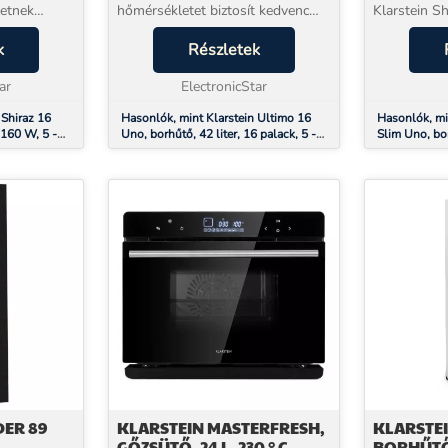
letnek
hőmérsékletet biztosít kedvenc
Klarstein S
ja a borok
borai fogyasztásához. Nemcsak az
pontosan ezt
teremti a
k
egyszerű érintőképernyős
Részletek
szabadon ál
 hosszú távú
vezérléssel, a négyszintes
akár 15 pala
ar
tárolóhellyel és a ...
ElectronicStar
hasznos térf
 Shiraz 16
Hasonlók, mint Klarstein Ultimo 16
Hasonlók, mi
 160 W, 5 -
Uno, borhűtő, 42 liter, 16 palack, 5 -
Slim Uno, bor
ezérlőpanel
18°C, érintőképernyős vezérlőpanel
– 18 °C, érin
DER 89
KLARSTEIN MASTERFRESH,
KLARSTEI
GŐZSÜTŐ, 24 L, 230 ° C,
BORHŰTŐ,