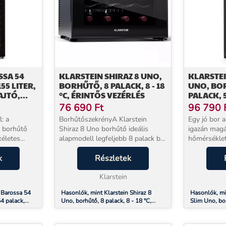
SSA 54
KLARSTEIN SHIRAZ 8 UNO,
KLARSTEI
55 LITER,
BORHŰTŐ, 8 PALACK, 8 - 18
UNO, BO
AJTÓ,
°C, ÉRINTŐS VEZÉRLÉS
PALACK, 5 
S LED
ÉRINTÉSV
76 690
Ft
96 790
l: a
BorhűtőszekrényA Klarstein
Egy jó bor 
D borhűtő
Shiraz 8 Uno borhűtő ideális
igazán magá
kéletes
alapmodell legfeljebb 8 palack bor
hőmérséklet
egfelelő
tárolására. Hűvös fekete színben
Klarstein S
 a vörös és
k
elegánsan illeszkedik a lakótérbe,
Részletek
borhűtő pon
lábai pontosan állíthatóak. A 8 és
18 palack 
ljes ...
18 °C...
Klarstein
és 50 literes
 Barossa 54
Hasonlók, mint Klarstein Shiraz 8
Hasonlók, mi
54 palack,
Uno, borhűtő, 8 palack, 8 - 18 °C,
Slim Uno, bor
ős LED
érintős vezérlés
°C, érintésve