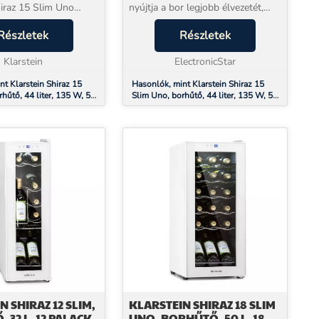
hiraz 15 Slim Uno
nyújtja a bor legjobb élvezetét,
 nyújtja. Ez a karcsú,
hogy biztosítja a nemes borok
ló borhűtő egyszerre
Részletek
megfelelő ivási hőmérsékletét.
Részletek
ckot tárol 74 literes
Ugyanakkor kitűnik kompakt
oga...
Klarstein
kialakításával...
ElectronicStar
nt Klarstein Shiraz 15
Hasonlók, mint Klarstein Shiraz 15
hűtő, 44 liter, 135 W, 5
Slim Uno, borhűtő, 44 liter, 135 W, 5
tőképernyős, fekete
– 18 °C, érintőképernyős, fekete
N SHIRAZ 12 SLIM,
KLARSTEIN SHIRAZ 18 SLIM
 32 L, 12 PALACK,
UNO, BORHŰTŐ, 50 L, 18