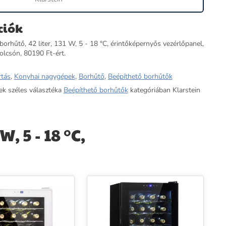
ciók
 borhűtő, 42 liter, 131 W, 5 - 18 °C, érintőképernyős vezérlőpanel,
olcsón, 80190 Ft-ért.
rtás
,
Konyhai nagygépek
,
Borhűtő
,
Beépíthető borhűtők
ek széles választéka
Beépíthető borhűtők
kategóriában Klarstein
, 5 - 18 °C,