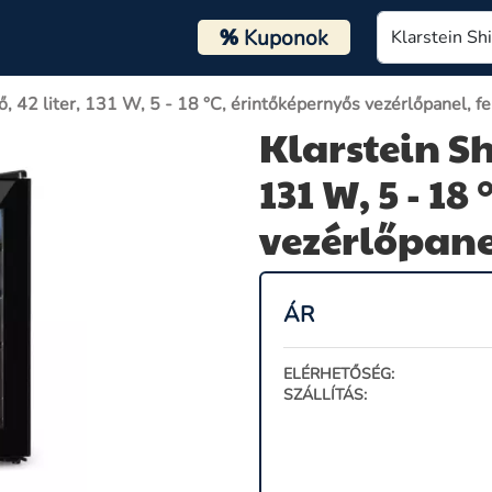
%
Kuponok
tő, 42 liter, 131 W, 5 - 18 °C, érintőképernyős vezérlőpanel, f
Klarstein Sh
131 W, 5 - 1
vezérlőpanel
ÁR
ELÉRHETŐSÉG:
SZÁLLÍTÁS: