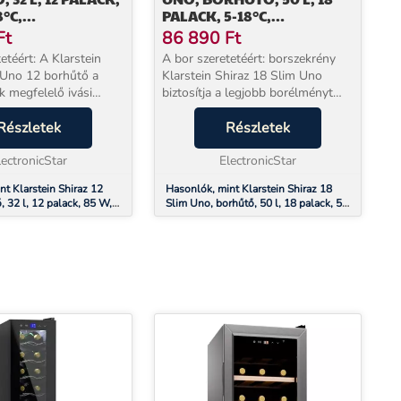
8°C,
PALACK, 5-18°C,
ÉPERNYŐS
ÉRINTŐKÉPERNYŐS
Ft
86 890
Ft
ANEL
KEZELŐPANEL
etéért: A Klarstein
A bor szeretetéért: borszekrény
 Uno 12 borhűtő a
Klarstein Shiraz 18 Slim Uno
 megfelelő ivási
biztosítja a legjobb borélményt
en történő
azáltal, hogy a borosüvegek a
al biztosítja a legjobb
Részletek
megfelelő hőmérsékleten vannak
Részletek
t. Ugyanakkor kitűnik
a fogyasztáshoz. Ez a borhűtő
akításáv...
lectronicStar
kitűnik karcsú k...
ElectronicStar
nt Klarstein Shiraz 12
Hasonlók, mint Klarstein Shiraz 18
, 32 l, 12 palack, 85 W,
Slim Uno, borhűtő, 50 l, 18 palack, 5-
tőképernyős kezelőpanel
18°C, érintőképernyős kezelőpanel