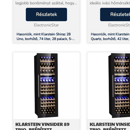
legjobb borélményt azáltal, hogy a
ideális ivási hőmérsék
megfelelő ivási hőmérsékletű
köszönhetően biztosít
palack bort biztosítja. Optimálisan
Részletek
legjobb élvezetét. Meg
Részlete
akár 28 palack bor tárolására és 5
legjobb feltételeket a
é...
ElectronicStar
tároláshoz. ...
ElectronicSt
Hasonlók, mint Klarstein Shiraz 28
Hasonlók, mint Klarstein
Uno, borhűtő, 74 liter, 28 palack, 5-
Quartz, borhűtő, 42 liter,
18°C, érintőképernyős vezérlőpanel
18 °C, érintőképernyős v
KLARSTEIN VINSIDER 89
KLARSTEIN VINSI
TRIO, BEÉPÍTETT
TRIO, BEÉPÍTETT