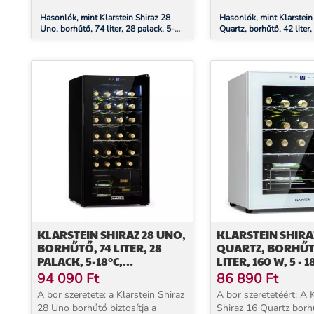
Hasonlók, mint Klarstein Shiraz 28
Hasonlók, mint Klarstein
Uno, borhűtő, 74 liter, 28 palack, 5-
Quartz, borhűtő, 42 liter,
18°C, érintőképernyős vezérlőpanel
18 °C, érintőképernyős v
KLARSTEIN SHIRAZ 28 UNO,
KLARSTEIN SHIRAZ
BORHŰTŐ, 74 LITER, 28
QUARTZ, BORHŰT
PALACK, 5-18°C,
LITER, 160 W, 5 - 18
ÉRINTŐKÉPERNYŐS
ÉRINTŐKÉPERNY
94 090
Ft
86 890
Ft
VEZÉRLŐPANEL
VEZÉRLŐPANEL
A bor szeretete: a Klarstein Shiraz
A bor szeretetéért: A 
28 Uno borhűtő biztosítja a
Shiraz 16 Quartz borh