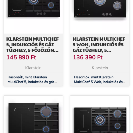
KLARSTEIN MULTICHEF
KLARSTEIN MULTICHEF
5, INDUKCIÓS ÉS GÁZ
5 WOK, INDUKCIÓS ÉS
TŰZHELY, 5 FŐZŐZÓNA,
GÁZ TŰZHELY, 5
3 GÁZÉGŐ, 2 INDUKCIÓS
FŐZŐZÓNA, 3 GÁZÉGŐ,
145 890
Ft
136 390
Ft
FŐZŐLAP, FLEXZONE
2 INDUKCIÓS FŐZŐLAP,
FLEXZONE
Klarstein
Klarstein
Hasonlók, mint Klarstein
Hasonlók, mint Klarstein
MultiChef 5, indukciós és gáz
MultiChef 5 Wok, indukciós és
tűzhely, 5 főzőzóna, 3 gázégő, 2
gáz tűzhely, 5 főzőzóna, 3
indukciós főzőlap, FlexZone
gázégő, 2 indukciós főzőlap,
FlexZone