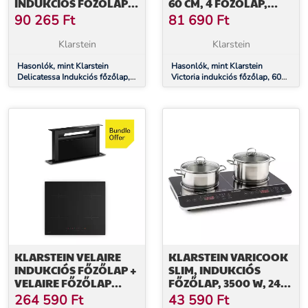
INDUKCIÓS FŐZŐLAP,
60 CM, 4 FŐZŐLAP,
45 CM, 6600 W, 3
CSÚSZKA, BOOST
90 265
Ft
81 690
Ft
FŐZŐLAP
FUNKCIÓ
Klarstein
Klarstein
Hasonlók, mint Klarstein
Hasonlók, mint Klarstein
Delicatessa Indukciós főzőlap,
Victoria indukciós főzőlap, 60
45 cm, 6600 W, 3 főzőlap
cm, 4 főzőlap, csúszka, Boost
funkció
KLARSTEIN VELAIRE
KLARSTEIN VARICOOK
INDUKCIÓS FŐZŐLAP +
SLIM, INDUKCIÓS
VELAIRE FŐZŐLAP
FŐZŐLAP, 3500 W, 240
ELSZÍVÓ | MINIMALISTA
°C, 2 FŐZŐLAP,
264 590
Ft
43 590
Ft