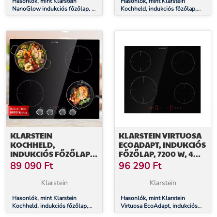
Hasonlók, mint Klarstein
Hasonlók, mint Klarstein
NanoGlow indukciós főzőlap, 4
Kochheld, indukciós főzőlap,
főzőlap, flexi zónák, booster,
2900 W, 2 zóna, forgó
nano bevonat
szabályozók, üveg, fekete
KLARSTEIN
KLARSTEIN VIRTUOSA
KOCHHELD,
ECOADAPT, INDUKCIÓS
INDUKCIÓS FŐZŐLAP,
FŐZŐLAP, 7200 W, 4
6000 W, 4 ZÓNA,
ZÓNA, ÜVEG, FEKETE
89 090
Ft
96 290
Ft
FORGÓ SZABÁLYOZÓK,
ÜVEG, FEKETE
Klarstein
Klarstein
Hasonlók, mint Klarstein
Hasonlók, mint Klarstein
Kochheld, indukciós főzőlap,
Virtuosa EcoAdapt, indukciós
6000 W, 4 zóna, forgó
főzőlap, 7200 W, 4 zóna, üveg,