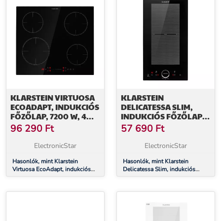
KLARSTEIN VIRTUOSA
KLARSTEIN
ECOADAPT, INDUKCIÓS
DELICATESSA SLIM,
FŐZŐLAP, 7200 W, 4
INDUKCIÓS FŐZŐLAP,
ZÓNA, ÜVEG, FEKETE
3500 W, IDŐZÍTŐ,
96 290
Ft
57 690
Ft
FEKETE
ElectronicStar
ElectronicStar
Hasonlók, mint Klarstein
Hasonlók, mint Klarstein
Virtuosa EcoAdapt, indukciós
Delicatessa Slim, indukciós
főzőlap, 7200 W, 4 zóna, üveg,
főzőlap, 3500 W, időzítő, fekete
fekete