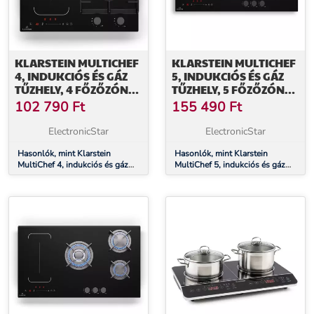
KLARSTEIN MULTICHEF
KLARSTEIN MULTICHEF
4, INDUKCIÓS ÉS GÁZ
5, INDUKCIÓS ÉS GÁZ
TŰZHELY, 4 FŐZŐZÓNA,
TŰZHELY, 5 FŐZŐZÓNA,
2 GÁZÉGŐ, 2 INDUKCIÓS
3 GÁZÉGŐ, 2 INDUKCIÓS
102 790
Ft
155 490
Ft
FŐZŐLAP, FLEXZONE
FŐZŐLAP, FLEXZONE
ElectronicStar
ElectronicStar
Hasonlók, mint Klarstein
Hasonlók, mint Klarstein
MultiChef 4, indukciós és gáz
MultiChef 5, indukciós és gáz
tűzhely, 4 főzőzóna, 2 gázégő, 2
tűzhely, 5 főzőzóna, 3 gázégő, 2
indukciós főzőlap, FlexZone
indukciós főzőlap, FlexZone