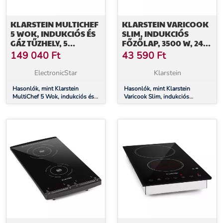
KLARSTEIN MULTICHEF
KLARSTEIN VARICOOK
5 WOK, INDUKCIÓS ÉS
SLIM, INDUKCIÓS
GÁZ TŰZHELY, 5
FŐZŐLAP, 3500 W, 240
FŐZŐZÓNA, 3 GÁZÉGŐ,
°C, 2 FŐZŐLAP,
149 040
Ft
43 590
Ft
2 INDUKCIÓS FŐZŐLAP,
IDŐZÍTŐ, ÉRINTŐS
FLEXZONE
ElectronicStar
Klarstein
Hasonlók, mint Klarstein
Hasonlók, mint Klarstein
MultiChef 5 Wok, indukciós és
Varicook Slim, indukciós
gáz tűzhely, 5 főzőzóna, 3
főzőlap, 3500 W, 240 °C, 2
gázégő, 2 indukciós főzőlap,
főzőlap, időzítő, érintős
FlexZone