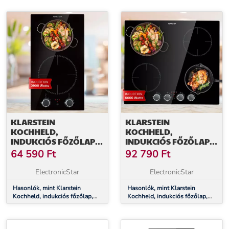
szabályozók, üveg, fekete
fekete
KLARSTEIN
KLARSTEIN
KOCHHELD,
KOCHHELD,
INDUKCIÓS FŐZŐLAP,
INDUKCIÓS FŐZŐLAP,
2900 W, 2 ZÓNA,
6000 W, 4 ZÓNA,
64 590
Ft
92 790
Ft
FORGÓ SZABÁLYOZÓK,
FORGÓ SZABÁLYOZÓK,
ÜVEG, FEKETE
ÜVEG, FEKETE
ElectronicStar
ElectronicStar
Hasonlók, mint Klarstein
Hasonlók, mint Klarstein
Kochheld, indukciós főzőlap,
Kochheld, indukciós főzőlap,
2900 W, 2 zóna, forgó
6000 W, 4 zóna, forgó
szabályozók, üveg, fekete
szabályozók, üveg, fekete