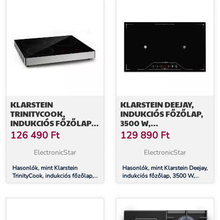
KLARSTEIN
KLARSTEIN DEEJAY,
TRINITYCOOK,
INDUKCIÓS FŐZŐLAP,
INDUKCIÓS FŐZŐLAP,
3500 W,
3400 W,
ÜVEGKERÁMIA,
126 490
Ft
129 890
Ft
ÉRINTÉSVEZÉRLÉS,
ÉRINTÉSVEZÉRLÉS,
ÜVEG
FEKETE
ElectronicStar
ElectronicStar
Hasonlók, mint Klarstein
Hasonlók, mint Klarstein Deejay,
TrinityCook, indukciós főzőlap,
indukciós főzőlap, 3500 W,
3400 W, érintésvezérlés, üveg
üvegkerámia, érintésvezérlés,
fekete