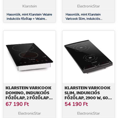
| 60 CM
IDŐZÍTŐ, ÉRINTŐS
Klarstein
ElectronicStar
Hasonlók, mint Klarstein Velaire
Hasonlók, mint Klarstein
indukciós főzőlap + Velaire
Varicook Slim, indukciós
főzőlap elszívó | Minimalista |
főzőlap, 3500 W, 240 °C, 2
60 cm
főzőlap, időzítő, érintős
KLARSTEIN VARICOOK
KLARSTEIN VARICOOK
DOMINO, INDUKCIÓS
SLIM, INDUKCIÓS
FŐZŐLAP, 2 FŐZŐLAP,
FŐZŐLAP, 2900 W, 60-
3000 W
240 °C, 2 FŐZŐLAP,
67 190
Ft
54 190
Ft
FEKETE
ElectronicStar
ElectronicStar