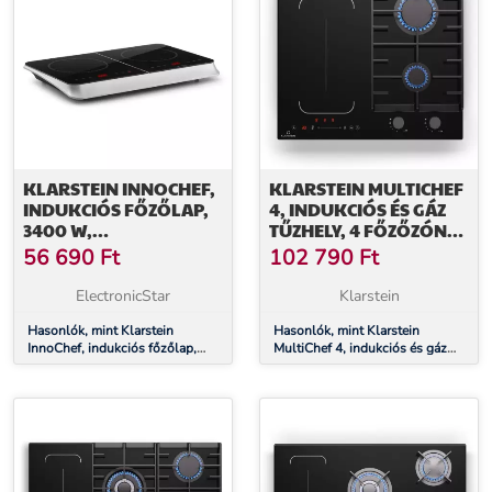
KLARSTEIN INNOCHEF,
KLARSTEIN MULTICHEF
INDUKCIÓS FŐZŐLAP,
4, INDUKCIÓS ÉS GÁZ
3400 W,
TŰZHELY, 4 FŐZŐZÓNA,
ÉRINTÉSVEZÉRLÉS,
2 GÁZÉGŐ, 2 INDUKCIÓS
56 690
Ft
102 790
Ft
ÜVEGKERÁMIA
FŐZŐLAP, FLEXZONE
ElectronicStar
Klarstein
Hasonlók, mint Klarstein
Hasonlók, mint Klarstein
InnoChef, indukciós főzőlap,
MultiChef 4, indukciós és gáz
3400 W, érintésvezérlés,
tűzhely, 4 főzőzóna, 2 gázégő, 2
üvegkerámia
indukciós főzőlap, FlexZone