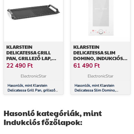
KLARSTEIN
KLARSTEIN
DELICATESSA GRILL
DELICATESSA SLIM
PAN, GRILLEZŐ LAP,
DOMINO, INDUKCIÓS
INDUKCIÓS FŐZŐLAP
FŐZŐLAP, 3500 W,
22 490
Ft
61 490
Ft
TARTOZÉK, FEKETE
IDŐZÍTŐ
ElectronicStar
ElectronicStar
Hasonlók, mint Klarstein
Hasonlók, mint Klarstein
Delicatessa Grill Pan, grillező
Delicatessa Slim Domino,
lap, indukciós főzőlap tartozék,
indukciós főzőlap, 3500 W,
fekete
időzítő
Hasonló kategóriák, mint
Indukciós főzőlapok: