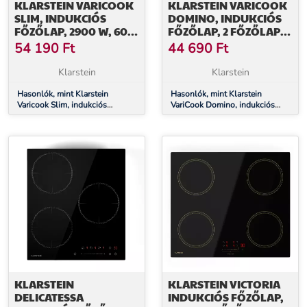
KLARSTEIN VARICOOK
KLARSTEIN VARICOOK
SLIM, INDUKCIÓS
DOMINO, INDUKCIÓS
FŐZŐLAP, 2900 W, 60-
FŐZŐLAP, 2 FŐZŐLAP,
240 °C, 2 FŐZŐLAP,
3000 W
54 190
Ft
44 690
Ft
FEKETE
Klarstein
Klarstein
Hasonlók, mint Klarstein
Hasonlók, mint Klarstein
Varicook Slim, indukciós
VariCook Domino, indukciós
főzőlap, 2900 W, 60-240 °C, 2
főzőlap, 2 főzőlap, 3000 W
főzőlap, fekete
KLARSTEIN
KLARSTEIN VICTORIA
DELICATESSA
INDUKCIÓS FŐZŐLAP,