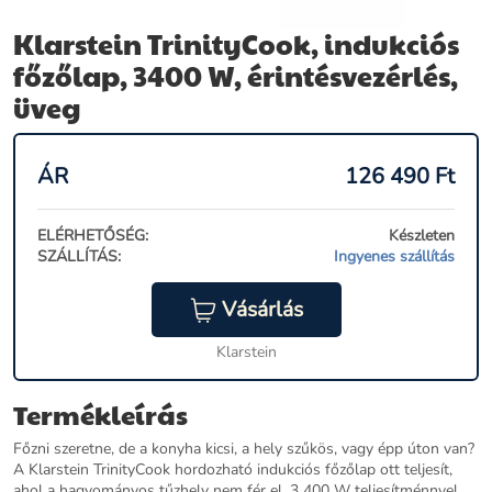
Klarstein TrinityCook, indukciós
főzőlap, 3400 W, érintésvezérlés,
üveg
ÁR
126 490
Ft
ELÉRHETŐSÉG:
Készleten
SZÁLLÍTÁS:
Ingyenes szállítás
Vásárlás
Klarstein
Termékleírás
Főzni szeretne, de a konyha kicsi, a hely szűkös, vagy épp úton van?
A Klarstein TrinityCook hordozható indukciós főzőlap ott teljesít,
ahol a hagyományos tűzhely nem fér el. 3 400 W teljesítménnyel,