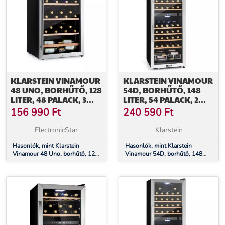
KLARSTEIN VINAMOUR
KLARSTEIN VINAMOUR
48 UNO, BORHŰTŐ, 128
54D, BORHŰTŐ, 148
LITER, 48 PALACK, 3
LITER, 54 PALACK, 2
POLC, 4 - 18 °C,
ZÓNA, ROZSDAMENTES
156 990
Ft
240 590
Ft
ROZSDAMENTES ACÉL
ACÉL
ElectronicStar
Klarstein
Hasonlók, mint Klarstein
Hasonlók, mint Klarstein
Vinamour 48 Uno, borhűtő, 128
Vinamour 54D, borhűtő, 148
liter, 48 palack, 3 polc, 4 - 18
liter, 54 palack, 2 zóna,
°C, rozsdamentes acél
rozsdamentes acél