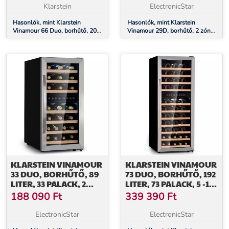
Klarstein
ElectronicStar
Hasonlók, mint Klarstein
Hasonlók, mint Klarstein
Vinamour 66 Duo, borhűtő, 204
Vinamour 29D, borhűtő, 2 zóna,
liter, 79 palack, 5 -18 °C, 2 zóna,
80 liter, 29 palack, 5 - 22 °C,
érintésvezérlés
érintésvezérlés
KLARSTEIN VINAMOUR
KLARSTEIN VINAMOUR
33 DUO, BORHŰTŐ, 89
73 DUO, BORHŰTŐ, 192
LITER, 33 PALACK, 2
LITER, 73 PALACK, 5 -18
ZÓNA, 5-18 °C,
°C, 2 ZÓNA,
188 090
Ft
339 390
Ft
ÉRINTÉSVEZÉRLÉS
ÉRINTÉSVEZÉRLÉS
ElectronicStar
ElectronicStar