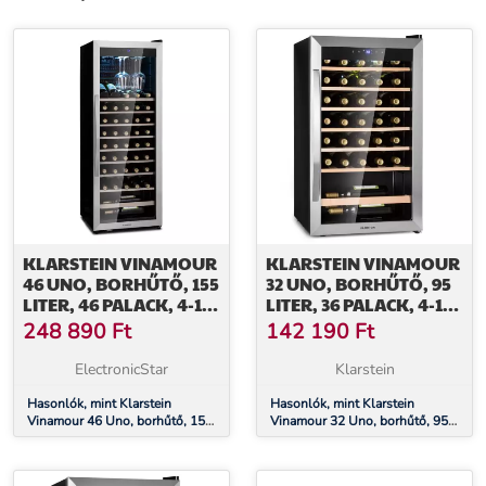
meg a Klarstein Vinamour 46 bottle Uno-t még ma, és élvezze a
különbséget már az első pohár bornál.
További információk>>
KLARSTEIN VINAMOUR
KLARSTEIN VINAMOUR
46 UNO, BORHŰTŐ, 155
32 UNO, BORHŰTŐ, 95
LITER, 46 PALACK, 4-18
LITER, 36 PALACK, 4-18
°C, 1
°C, 1 ZÓNA,
248 890
Ft
142 190
Ft
ZÓNA,ROZSDAMENTES
ÉRINTÉSVEZÉRLÉS
ACÉL
ElectronicStar
Klarstein
Hasonlók, mint Klarstein
Hasonlók, mint Klarstein
Vinamour 46 Uno, borhűtő, 155
Vinamour 32 Uno, borhűtő, 95
liter, 46 palack, 4-18 °C, 1
liter, 36 palack, 4-18 °C, 1 zóna,
zóna,rozsdamentes acél
érintésvezérlés