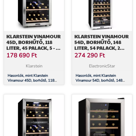
KLARSTEIN VINAMOUR
KLARSTEIN VINAMOUR
45D, BORHŰTŐ, 118
54D, BORHŰTŐ, 148
LITER, 45 PALACK, 5 - 18
LITER, 54 PALACK, 2
°C, 2 ZÓNA,
ZÓNA, ROZSDAMENTES
178 690
Ft
274 290
Ft
ROZSDAMENTES ACÉL
ACÉL
Klarstein
ElectronicStar
Hasonlók, mint Klarstein
Hasonlók, mint Klarstein
Vinamour 45D, borhűtő, 118
Vinamour 54D, borhűtő, 148
liter, 45 palack, 5 - 18 °C, 2
liter, 54 palack, 2 zóna,
zóna, rozsdamentes acél
rozsdamentes acél