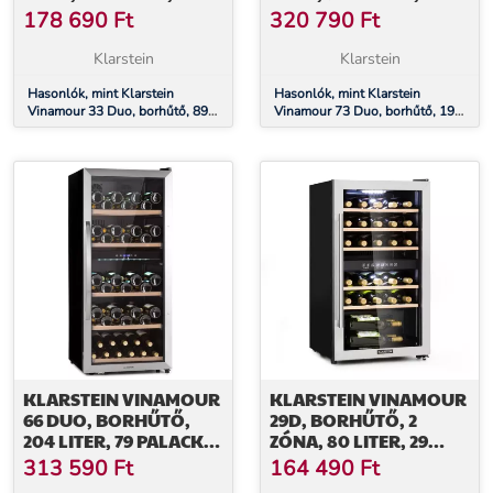
ZÓNA, 5-18 °C,
°C, 2 ZÓNA,
178 690
Ft
320 790
Ft
ÉRINTÉSVEZÉRLÉS
ÉRINTÉSVEZÉRLÉS
Klarstein
Klarstein
Hasonlók, mint Klarstein
Hasonlók, mint Klarstein
Vinamour 33 Duo, borhűtő, 89
Vinamour 73 Duo, borhűtő, 192
liter, 33 palack, 2 zóna, 5-18 °C,
liter, 73 palack, 5 -18 °C, 2 zóna,
érintésvezérlés
érintésvezérlés
KLARSTEIN VINAMOUR
KLARSTEIN VINAMOUR
66 DUO, BORHŰTŐ,
29D, BORHŰTŐ, 2
204 LITER, 79 PALACK, 5
ZÓNA, 80 LITER, 29
-18 °C, 2 ZÓNA,
PALACK, 5 - 22 °C,
313 590
Ft
164 490
Ft
ÉRINTÉSVEZÉRLÉS
ÉRINTÉSVEZÉRLÉS