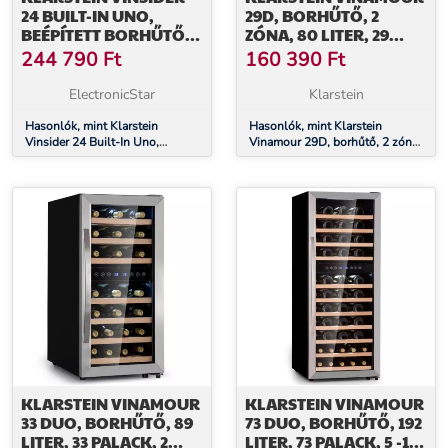
24 BUILT-IN UNO,
29D, BORHŰTŐ, 2
BEÉPÍTETT BORHŰTŐ,
ZÓNA, 80 LITER, 29
24 PALACK, 1 ZÓNA,
PALACK, 5 - 22 °C,
244 790
Ft
160 390
Ft
ROZSDAMENTES ACÉL
ÉRINTÉSVEZÉRLÉS
ElectronicStar
Klarstein
Hasonlók, mint Klarstein
Hasonlók, mint Klarstein
Vinsider 24 Built-In Uno,
Vinamour 29D, borhűtő, 2 zóna,
beépített borhűtő, 24 palack, 1
80 liter, 29 palack, 5 - 22 °C,
zóna, rozsdamentes acél
érintésvezérlés
KLARSTEIN VINAMOUR
KLARSTEIN VINAMOUR
33 DUO, BORHŰTŐ, 89
73 DUO, BORHŰTŐ, 192
LITER, 33 PALACK, 2
LITER, 73 PALACK, 5 -18