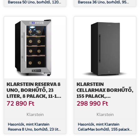
Barossa 50 Uno, borhűtő, 120
Barossa 36 Uno, borhűtő, 95
liter, 50 palack, 1 zóna,
liter, 36 palack, 1 zóna,
érintőképernyő
érintőképernyő
KLARSTEIN RESERVA 8
KLARSTEIN
UNO, BORHŰTŐ, 23
CELLARMAX BORHŰTŐ,
LITER, 8 PALACK, 11-18 °
155 PALACK,
C, 26 DB,
KOMPRESSZOR,
72 890
Ft
298 990
Ft
ROZSDAMENTES ACÉL
ENERGIAHATÉKONYSÁG
E
Klarstein
Klarstein
Hasonlók, mint Klarstein
Hasonlók, mint Klarstein
Reserva 8 Uno, borhűtő, 23 liter,
CellarMax borhűtő, 155 palack,
8 palack, 11-18 ° C, 26 dB,
Kompresszor,
rozsdamentes acél
Energiahatékonyság E