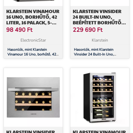
KLARSTEIN VINAMOUR
KLARSTEIN VINSIDER
16 UNO, BORHŰTŐ, 42
24 BUILT-IN UNO,
LITER, 16 PALACK, 5-
BEÉPÍTETT BORHŰTŐ,
18°C, 41 DB, ÜVEG
24 PALACK, 1 ZÓNA,
98 490
Ft
229 690
Ft
ROZSDAMENTES ACÉL
ElectronicStar
Klarstein
Hasonlók, mint Klarstein
Hasonlók, mint Klarstein
Vinamour 16 Uno, borhűtő, 42
Vinsider 24 Built-In Uno,
liter, 16 palack, 5-18°C, 41 dB,
beépített borhűtő, 24 palack, 1
üveg
zóna, rozsdamentes acél
KLARSTEIN VINSIDER
KLARSTEIN VINAMOUR