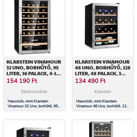
KLARSTEIN VINAMOUR
KLARSTEIN VINAMOUR
32 UNO, BORHŰTŐ, 95
48 UNO, BORHŰTŐ, 128
LITER, 36 PALACK, 4-18
LITER, 48 PALACK, 3
°C, 1 ZÓNA,
POLC, 4 - 18 °C,
154 190
Ft
134 490
Ft
ÉRINTÉSVEZÉRLÉS
ROZSDAMENTES ACÉL
ElectronicStar
Klarstein
Hasonlók, mint Klarstein
Hasonlók, mint Klarstein
Vinamour 32 Uno, borhűtő, 95
Vinamour 48 Uno, borhűtő, 128
liter, 36 palack, 4-18 °C, 1 zóna,
liter, 48 palack, 3 polc, 4 - 18
érintésvezérlés
°C, rozsdamentes acél