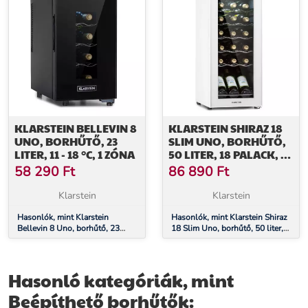
KLARSTEIN BELLEVIN 8
KLARSTEIN SHIRAZ 18
UNO, BORHŰTŐ, 23
SLIM UNO, BORHŰTŐ,
LITER, 11 - 18 °C, 1 ZÓNA
50 LITER, 18 PALACK, 5-
18°C,
58 290
Ft
86 890
Ft
ÉRINTŐKÉPERNYŐS
VEZÉRLŐPANEL
Klarstein
Klarstein
Hasonlók, mint Klarstein
Hasonlók, mint Klarstein Shiraz
Bellevin 8 Uno, borhűtő, 23
18 Slim Uno, borhűtő, 50 liter,
liter, 11 - 18 °C, 1 zóna
18 palack, 5-18°C,
érintőképernyős vezérlőpanel
Hasonló kategóriák, mint
Beépíthető borhűtők: