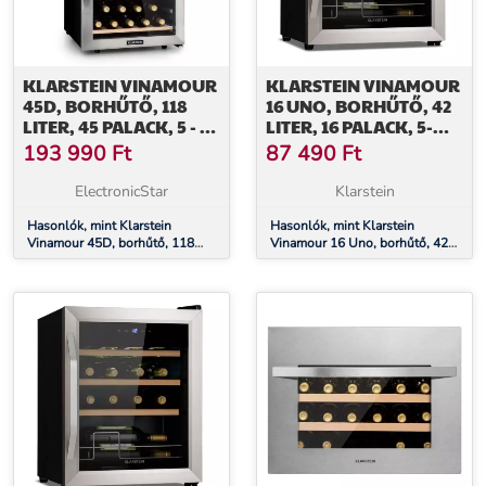
KLARSTEIN VINAMOUR
KLARSTEIN VINAMOUR
45D, BORHŰTŐ, 118
16 UNO, BORHŰTŐ, 42
LITER, 45 PALACK, 5 - 18
LITER, 16 PALACK, 5-
°C, 2 ZÓNA,
18°C, 41 DB, ÜVEG
193 990
Ft
87 490
Ft
ROZSDAMENTES ACÉL
ElectronicStar
Klarstein
Hasonlók, mint Klarstein
Hasonlók, mint Klarstein
Vinamour 45D, borhűtő, 118
Vinamour 16 Uno, borhűtő, 42
liter, 45 palack, 5 - 18 °C, 2
liter, 16 palack, 5-18°C, 41 dB,
zóna, rozsdamentes acél
üveg