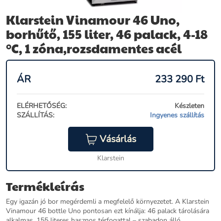
Klarstein Vinamour 46 Uno,
borhűtő, 155 liter, 46 palack, 4-18
°C, 1 zóna,rozsdamentes acél
ÁR
233 290
Ft
ELÉRHETŐSÉG:
Készleten
SZÁLLÍTÁS:
Ingyenes szállítás
Vásárlás
Klarstein
Termékleírás
Egy igazán jó bor megérdemli a megfelelő környezetet. A Klarstein
Vinamour 46 bottle Uno pontosan ezt kínálja: 46 palack tárolására
alkalmas, 155 literes hasznos térfogattal – szabadon álló