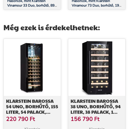
Hasonlók, mint Klarstein
Hasonlók, mint Klarstein
Vinamour 33 Duo, borhűtő, 89
Vinamour 73 Duo, borhűtő, 192
liter, 33 palack, 2 zóna, 5-18 °C,
liter, 73 palack, 5 -18 °C, 2 zóna,
érintésvezérlés
érintésvezérlés
Még ezek is érdekelhetnek:
KLARSTEIN BAROSSA
KLARSTEIN BAROSSA
54 UNO, BORHŰTŐ, 155
38 UNO, BORHŰTŐ, 94
LITER, 54 PALACK,
LITER, 38 PALACK, 1
ÜVEGAJTÓ,
ZÓNA,
220 790
Ft
156 790
Ft
ÉRINTŐKÉPERNYŐS
ÉRINTŐKÉPERNYŐ
LED