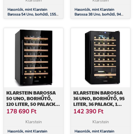
Klarstein
Klarstein
Hasonlók, mint Klarstein
Hasonlók, mint Klarstein
Barossa 54 Uno, borhűtő, 155
Barossa 38 Uno, borhűtő, 94
liter, 54 palack, üvegajtó,
liter, 38 palack, 1 zóna,
érintőképernyős LED
érintőképernyő
KLARSTEIN BAROSSA
KLARSTEIN BAROSSA
50 UNO, BORHŰTŐ,
36 UNO, BORHŰTŐ, 95
120 LITER, 50 PALACK, 1
LITER, 36 PALACK, 1
ZÓNA,
ZÓNA,
178 690
Ft
142 390
Ft
ÉRINTŐKÉPERNYŐ
ÉRINTŐKÉPERNYŐ
Klarstein
Klarstein
Hasonlók, mint Klarstein
Hasonlók, mint Klarstein