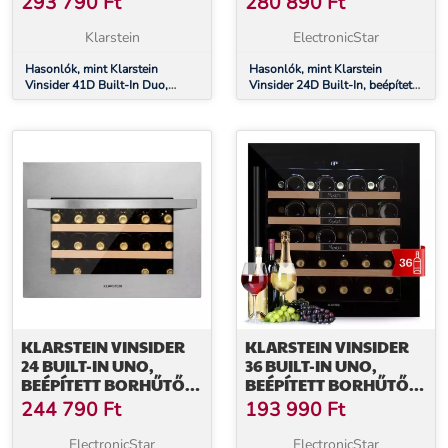
293 790
Ft
280 890
Ft
Klarstein
ElectronicStar
Hasonlók, mint Klarstein
Hasonlók, mint Klarstein
Vinsider 41D Built-In Duo,
Vinsider 24D Built-In, beépített
beépített borhűtő, Quartz
borhűtő, Quartz Edition
Edition
KLARSTEIN VINSIDER
KLARSTEIN VINSIDER
24 BUILT-IN UNO,
36 BUILT-IN UNO,
BEÉPÍTETT BORHŰTŐ,
BEÉPÍTETT BORHŰTŐ,
24 PALACK, 1 ZÓNA,
92 LITER, 36 PALACK,
244 790
Ft
193 990
Ft
ROZSDAMENTES ACÉL
ROZSDAMENTES ACÉL
ElectronicStar
ElectronicStar