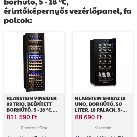
borhűtő, 5 - 18 °C,
megoldását.
érintőképernyős vezérlőpanel, fa
polcok:
További információk>>
KLARSTEIN VINSIDER
KLARSTEIN SHIRAZ 18
89 TRIO, BEÉPÍTETT
UNO, BORHŰTŐ, 50
BORHŰTŐ, 5 - 18 °C,
LITER, 18 PALACK, 5-
ÉRINTŐKÉPERNYŐS
18°C,
811 590
Ft
88 690
Ft
VEZÉRLŐPANEL, FA
ÉRINTŐKÉPERNYŐS
POLCOK
VEZÉRLŐPANEL
ElectronicStar
Klarstein