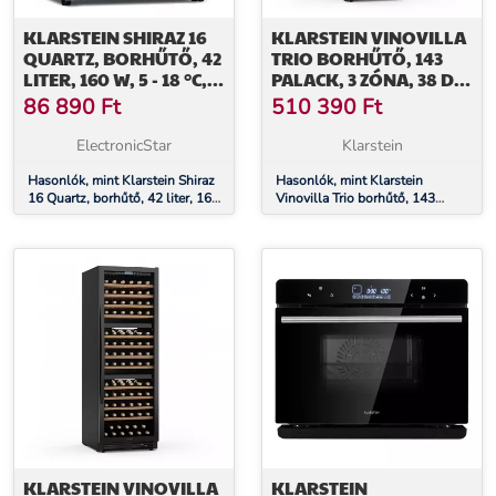
KLARSTEIN SHIRAZ 16
KLARSTEIN VINOVILLA
QUARTZ, BORHŰTŐ, 42
TRIO BORHŰTŐ, 143
LITER, 160 W, 5 - 18 °C,
PALACK, 3 ZÓNA, 38 DB,
ÉRINTŐKÉPERNYŐS
12 POLC,
86 890
Ft
510 390
Ft
VEZÉRLŐPANEL
KOMPRESSZOR, 413
LITER
ElectronicStar
Klarstein
Hasonlók, mint Klarstein Shiraz
Hasonlók, mint Klarstein
16 Quartz, borhűtő, 42 liter, 160
Vinovilla Trio borhűtő, 143
W, 5 - 18 °C, érintőképernyős
palack, 3 zóna, 38 dB, 12 polc,
vezérlőpanel
kompresszor, 413 liter
KLARSTEIN VINOVILLA
KLARSTEIN