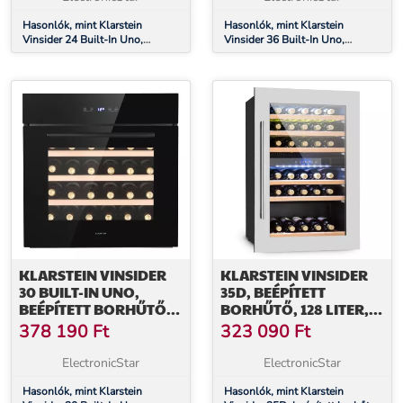
Hasonlók, mint Klarstein
Hasonlók, mint Klarstein
Vinsider 24 Built-In Uno,
Vinsider 36 Built-In Uno,
beépített borhűtő, 24 palack, 1
beépített borhűtő, 92 liter, 36
zóna, rozsdamentes acél
palack, rozsdamentes acél
KLARSTEIN VINSIDER
KLARSTEIN VINSIDER
30 BUILT-IN UNO,
35D, BEÉPÍTETT
BEÉPÍTETT BORHŰTŐ,
BORHŰTŐ, 128 LITER,
77 LITER, 30 PALACK,
41 PALACK, 2 ZÓNA
378 190
Ft
323 090
Ft
ROZSDAMENTES ACÉL
ElectronicStar
ElectronicStar
Hasonlók, mint Klarstein
Hasonlók, mint Klarstein