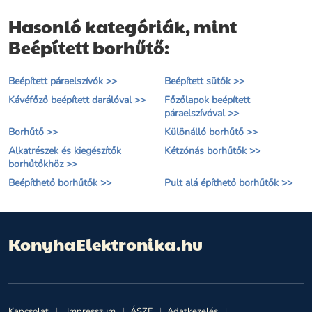
osztály
Hasonló kategóriák, mint
Beépített borhűtő:
Beépített páraelszívók >>
Beépített sütők >>
Kávéfőző beépített darálóval >>
Főzőlapok beépített
páraelszívóval >>
Borhűtő >>
Különálló borhűtő >>
Alkatrészek és kiegészítők
Kétzónás borhűtők >>
borhűtőkhöz >>
Beépíthető borhűtők >>
Pult alá építhető borhűtők >>
KonyhaElektronika.hu
Kapcsolat
Impresszum
ÁSZF
Adatkezelés