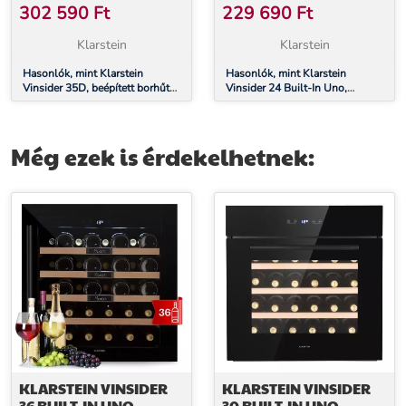
41 PALACK, 2 ZÓNA
24 PALACK, 1 ZÓNA,
302 590
Ft
229 690
Ft
ROZSDAMENTES ACÉL
Klarstein
Klarstein
Hasonlók, mint Klarstein
Hasonlók, mint Klarstein
Vinsider 35D, beépített borhűtő,
Vinsider 24 Built-In Uno,
128 liter, 41 palack, 2 zóna
beépített borhűtő, 24 palack, 1
zóna, rozsdamentes acél
Még ezek is érdekelhetnek:
KLARSTEIN VINSIDER
KLARSTEIN VINSIDER
36 BUILT-IN UNO,
30 BUILT-IN UNO,