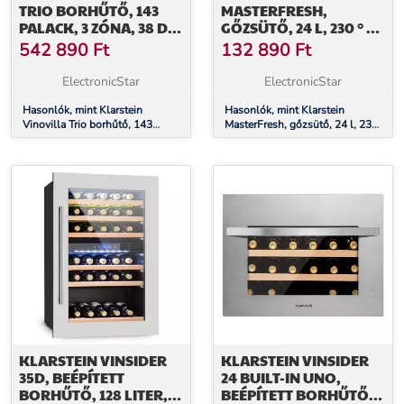
TRIO BORHŰTŐ, 143
MASTERFRESH,
PALACK, 3 ZÓNA, 38 DB,
GŐZSÜTŐ, 24 L, 230 ° C,
12 POLC,
ÉRINTŐKÉPERNYŐS
542 890
Ft
132 890
Ft
KOMPRESSZOR, 413
VEZÉRLŐPANEL,
LITER
FEKETE
ElectronicStar
ElectronicStar
Hasonlók, mint Klarstein
Hasonlók, mint Klarstein
Vinovilla Trio borhűtő, 143
MasterFresh, gőzsütő, 24 l, 230
palack, 3 zóna, 38 dB, 12 polc,
° C, érintőképernyős
kompresszor, 413 liter
vezérlőpanel, fekete
KLARSTEIN VINSIDER
KLARSTEIN VINSIDER
35D, BEÉPÍTETT
24 BUILT-IN UNO,
BORHŰTŐ, 128 LITER,
BEÉPÍTETT BORHŰTŐ,