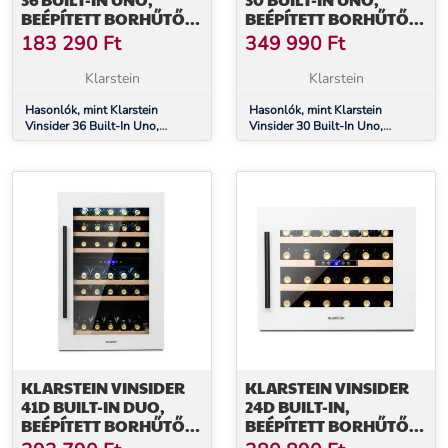
BEÉPÍTETT BORHŰTŐ,
BEÉPÍTETT BORHŰTŐ,
92 LITER, 36 PALACK,
77 LITER, 30 PALACK,
183 290
Ft
349 990
Ft
ROZSDAMENTES ACÉL
ROZSDAMENTES ACÉL
Klarstein
Klarstein
Hasonlók, mint Klarstein
Hasonlók, mint Klarstein
Vinsider 36 Built-In Uno,
Vinsider 30 Built-In Uno,
beépített borhűtő, 92 liter, 36
beépített borhűtő, 77 liter, 30
palack, rozsdamentes acél
palack, rozsdamentes acél
KLARSTEIN VINSIDER
KLARSTEIN VINSIDER
41D BUILT-IN DUO,
24D BUILT-IN,
BEÉPÍTETT BORHŰTŐ,
BEÉPÍTETT BORHŰTŐ,
QUARTZ EDITION
QUARTZ EDITION