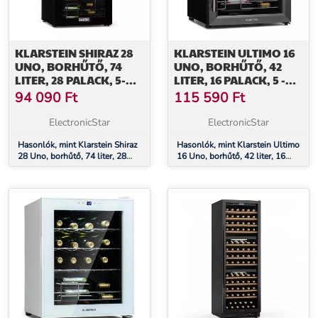
KLARSTEIN SHIRAZ 28
KLARSTEIN ULTIMO 16
UNO, BORHŰTŐ, 74
UNO, BORHŰTŐ, 42
LITER, 28 PALACK, 5-
LITER, 16 PALACK, 5 -
18°C,
18°C,
94 090
Ft
115 590
Ft
ÉRINTŐKÉPERNYŐS
ÉRINTŐKÉPERNYŐS
VEZÉRLŐPANEL
VEZÉRLŐPANEL
ElectronicStar
ElectronicStar
Hasonlók, mint Klarstein Shiraz
Hasonlók, mint Klarstein Ultimo
28 Uno, borhűtő, 74 liter, 28
16 Uno, borhűtő, 42 liter, 16
palack, 5-18°C, érintőképernyős
palack, 5 - 18°C,
vezérlőpanel
érintőképernyős vezérlőpanel