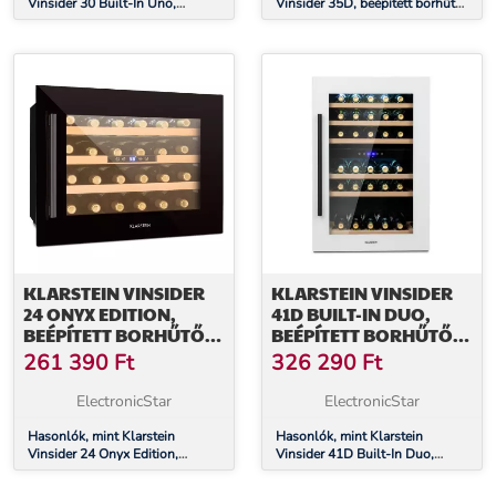
Vinsider 30 Built-In Uno,
Vinsider 35D, beépített borhűtő,
beépített borhűtő, 77 liter, 30
128 liter, 41 palack, 2 zóna
palack, rozsdamentes acél
KLARSTEIN VINSIDER
KLARSTEIN VINSIDER
24 ONYX EDITION,
41D BUILT-IN DUO,
BEÉPÍTETT BORHŰTŐ,
BEÉPÍTETT BORHŰTŐ,
G
QUARTZ EDITION
261 390
Ft
326 290
Ft
ENERGIAHATÉKONYSÁGI
OSZTÁLY G OSZTÁLY
ElectronicStar
ElectronicStar
Hasonlók, mint Klarstein
Hasonlók, mint Klarstein
Vinsider 24 Onyx Edition,
Vinsider 41D Built-In Duo,
beépített borhűtő, G
beépített borhűtő, Quartz
energiahatékonysági osztály G
Edition