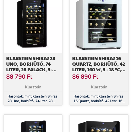
KLARSTEIN SHIRAZ 28
KLARSTEIN SHIRAZ 16
UNO, BORHŰTŐ, 74
QUARTZ, BORHŰTŐ, 42
LITER, 28 PALACK, 5-
LITER, 160 W, 5 - 18 °C,
18°C,
ÉRINTŐKÉPERNYŐS
88 790
Ft
86 890
Ft
ÉRINTŐKÉPERNYŐS
VEZÉRLŐPANEL
VEZÉRLŐPANEL
Klarstein
Klarstein
Hasonlók, mint Klarstein Shiraz
Hasonlók, mint Klarstein Shiraz
28 Uno, borhűtő, 74 liter, 28
16 Quartz, borhűtő, 42 liter, 160
palack, 5-18°C, érintőképernyős
W, 5 - 18 °C, érintőképernyős
vezérlőpanel
vezérlőpanel