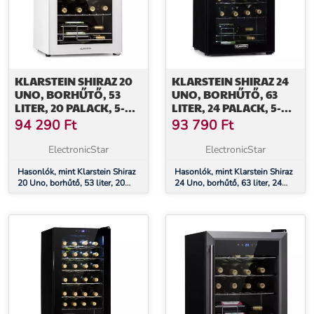
KLARSTEIN SHIRAZ 20
KLARSTEIN SHIRAZ 24
UNO, BORHŰTŐ, 53
UNO, BORHŰTŐ, 63
LITER, 20 PALACK, 5-
LITER, 24 PALACK, 5-
18°C,
18°C,
94 290
Ft
93 790
Ft
ÉRINTŐKÉPERNYŐS
ÉRINTŐKÉPERNYŐS
VEZÉRLŐPANEL
VEZÉRLŐPANEL
ElectronicStar
ElectronicStar
Hasonlók, mint Klarstein Shiraz
Hasonlók, mint Klarstein Shiraz
20 Uno, borhűtő, 53 liter, 20
24 Uno, borhűtő, 63 liter, 24
palack, 5-18°C, érintőképernyős
palack, 5-18°C, érintőképernyős
vezérlőpanel
vezérlőpanel