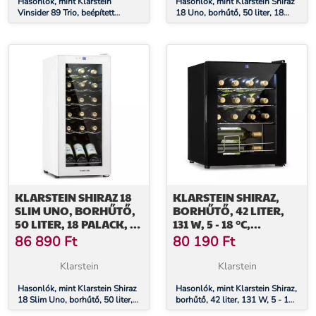
Hasonlók, mint Klarstein
Hasonlók, mint Klarstein Shiraz
Vinsider 89 Trio, beépített
18 Uno, borhűtő, 50 liter, 18
borhűtő, 5 - 18 °C,
palack, 5-18°C, érintőképernyős
érintőképernyős vezérlőpanel, fa
vezérlőpanel
polcok
KLARSTEIN SHIRAZ 18
KLARSTEIN SHIRAZ,
SLIM UNO, BORHŰTŐ,
BORHŰTŐ, 42 LITER,
50 LITER, 18 PALACK, 5-
131 W, 5 - 18 °C,
18°C,
ÉRINTŐKÉPERNYŐS
86 890
Ft
80 190
Ft
ÉRINTŐKÉPERNYŐS
VEZÉRLŐPANEL,
VEZÉRLŐPANEL
FEKETE
Klarstein
Klarstein
Hasonlók, mint Klarstein Shiraz
Hasonlók, mint Klarstein Shiraz,
18 Slim Uno, borhűtő, 50 liter,
borhűtő, 42 liter, 131 W, 5 - 18
18 palack, 5-18°C,
°C, érintőképernyős