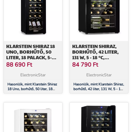
KLARSTEIN SHIRAZ 18
KLARSTEIN SHIRAZ,
UNO, BORHŰTŐ, 50
BORHŰTŐ, 42 LITER,
LITER, 18 PALACK, 5-
131 W, 5 - 18 °C,
18°C,
ÉRINTŐKÉPERNYŐS
88 690
Ft
84 790
Ft
ÉRINTŐKÉPERNYŐS
VEZÉRLŐPANEL,
VEZÉRLŐPANEL
FEKETE
ElectronicStar
ElectronicStar
Hasonlók, mint Klarstein Shiraz
Hasonlók, mint Klarstein Shiraz,
18 Uno, borhűtő, 50 liter, 18
borhűtő, 42 liter, 131 W, 5 - 18
palack, 5-18°C, érintőképernyős
°C, érintőképernyős
vezérlőpanel
vezérlőpanel, fekete