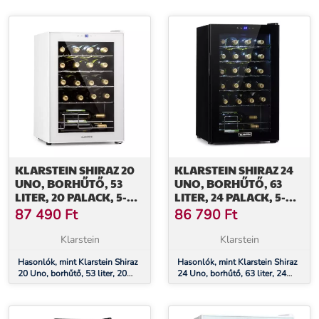
érintőképernyős vezérlőpanel
vezérlőpanel, fekete
KLARSTEIN SHIRAZ 20
KLARSTEIN SHIRAZ 24
UNO, BORHŰTŐ, 53
UNO, BORHŰTŐ, 63
LITER, 20 PALACK, 5-
LITER, 24 PALACK, 5-
18°C,
18°C,
87 490
Ft
86 790
Ft
ÉRINTŐKÉPERNYŐS
ÉRINTŐKÉPERNYŐS
VEZÉRLŐPANEL
VEZÉRLŐPANEL
Klarstein
Klarstein
Hasonlók, mint Klarstein Shiraz
Hasonlók, mint Klarstein Shiraz
20 Uno, borhűtő, 53 liter, 20
24 Uno, borhűtő, 63 liter, 24
palack, 5-18°C, érintőképernyős
palack, 5-18°C, érintőképernyős
vezérlőpanel
vezérlőpanel