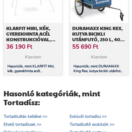
KLARFIT MIRI, KÉK,
DURAMAXX KING REX,
GYEREKHINTA ACÉL
KUTYA BICIKLI
KONSTRUKCIÓVAL,
UTÁNFUTÓ, 250 L, 40
KERTI HASZNÁLATRA
KG, ACÉLCSÖVEK, KÉK
36 190
Ft
55 690
Ft
Klarstein
Klarstein
Hasonlók, mint KLARFIT Miri,
Hasonlók, mint DURAMAXX
kék, gyerekhinta acél
King Rex, kutya bicikli utánfutó,
konstrukcióval, kerti használatra
250 l, 40 kg, acélcsövek, kék
Hasonló kategóriák, mint
Tortadísz:
Tortadíszítés kellékei >>
Esküvői tortadísz >>
Ehető tortadíszek >>
Tortadíszítő eszközök >>