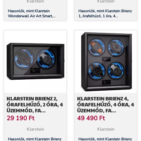
Klarstein
Klarstein
Hasonlók, mint Klarstein
Hasonlók, mint Klarstein Brienz
Wonderwall Air Art Smart,
1, órafelhúzó, 1 óra, 4
infravörös hősugárzó, 120 x 60
üzemmód, fa megjelenés, kék
cm, 700 W, kék csík
belső világítás
KLARSTEIN BRIENZ 2,
KLARSTEIN BRIENZ 4,
ÓRAFELHÚZÓ, 2 ÓRA, 4
ÓRAFELHÚZÓ, 4 ÓRA, 4
ÜZEMMÓD, FA
ÜZEMMÓD, FA
MEGJELENÉS, KÉK
MEGJELENÉS, KÉK
29 190
Ft
49 490
Ft
BELSŐ VILÁGÍTÁS
BELSŐ VILÁGÍTÁS
Klarstein
Klarstein
Hasonlók, mint Klarstein Brienz
Hasonlók, mint Klarstein Brienz