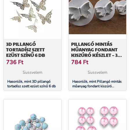
3D PILLANGÓ
PILLANGÓ MINTÁS
TORTADÍSZ SZETT
MŰANYAG FONDANT
EZÜST SZÍNŰ 6 DB
KISZÚRÓ KÉSZLET – 3
DB KÜLÖNBÖZŐ
736
Ft
784
Ft
MÉRETBEN
Sussvelem
Sussvelem
Hasonlók, mint 3D pillangó
Hasonlók, mint Pillangó mintás
tortadísz szett ezüst színű 6 db
műanyag fondant kiszúró
készlet – 3 db különböző
méretben