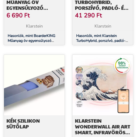
MŰANYAG ÖV
TURBOHYBRID,
EGYENSÚLYOZÓ
PORSZÍVÓ, PADLÓ- ÉS
DESZKÁHOZ, BELTÉRI
KÉZI PORSZÍVÓ,
6 690
Ft
41 290
Ft
DESZKÁHOZ, MŰANYAG
ANTRACIT/KÉK
HENGEREKHEZ, 2 DB
Klarstein
Klarstein
Hasonlók, mint BoarderKING
Hasonlók, mint Klarstein
Műanyag öv egyensúlyozó
TurboHybrid, porszívó, padló-
deszkához, beltéri deszkához,
és kézi porszívó, antracit/kék
műanyag hengerekhez, 2 db
KÉK SZILIKON
KLARSTEIN
SÜTŐLAP
WONDERWALL AIR ART
SMART, INFRAVÖRÖS