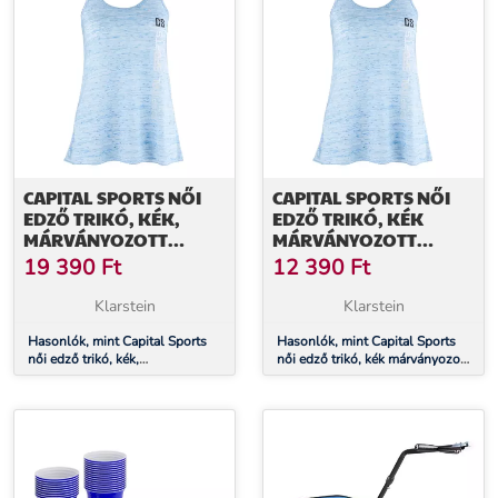
CAPITAL SPORTS NŐI
CAPITAL SPORTS NŐI
EDZŐ TRIKÓ, KÉK,
EDZŐ TRIKÓ, KÉK
MÁRVÁNYOZOTT
MÁRVÁNYOZOTT
HATÁSÚ, M MÉRET
HATÁSÚ, L MÉRET
19 390
Ft
12 390
Ft
Klarstein
Klarstein
Hasonlók, mint Capital Sports
Hasonlók, mint Capital Sports
női edző trikó, kék,
női edző trikó, kék márványozott
márványozott hatású, M méret
hatású, L méret