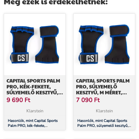
Még ezek is érdekelhetnek:
CAPITAL SPORTS PALM
CAPITAL SPORTS PALM
PRO, KÉK-FEKETE,
PRO, SÚLYEMELŐ
SÚLYEMELŐ KESZTYŰ, S
KESZTYŰ, M MÉRET,
MÉRETŰ
KÉK-FEKETE
9 690
Ft
7 090
Ft
Klarstein
Klarstein
Hasonlók, mint Capital Sports
Hasonlók, mint Capital Sports
Palm PRO, kék-fekete,
Palm PRO, súlyemelő kesztyű,
súlyemelő kesztyű, S méretű
M méret, kék-fekete