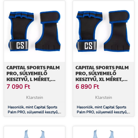
CAPITAL SPORTS PALM
CAPITAL SPORTS PALM
PRO, SÚLYEMELŐ
PRO, SÚLYEMELŐ
KESZTYŰ, L MÉRET,
KESZTYŰ, XL MÉRET,
KÉK-FEKETE
KÉK-FEKETE
7 090
Ft
6 890
Ft
Klarstein
Klarstein
Hasonlók, mint Capital Sports
Hasonlók, mint Capital Sports
Palm PRO, súlyemelő kesztyű,
Palm PRO, súlyemelő kesztyű,
L méret, kék-fekete
XL méret, kék-fekete