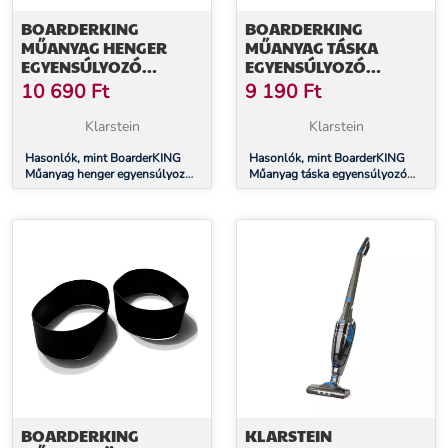
BOARDERKING
BOARDERKING
MŰANYAG HENGER
MŰANYAG TÁSKA
EGYENSÚLYOZÓ
EGYENSÚLYOZÓ
DESZKÁHOZ, BELTÉRI,
DESZKÁRA, BENTI
10 690
Ft
9 190
Ft
MŰANYAG
DESZKÁRA, MŰANYAG
Klarstein
Klarstein
Hasonlók, mint BoarderKING
Hasonlók, mint BoarderKING
Műanyag henger egyensúlyozó
Műanyag táska egyensúlyozó
deszkához, beltéri, műanyag
deszkára, benti deszkára,
műanyag
BOARDERKING
KLARSTEIN