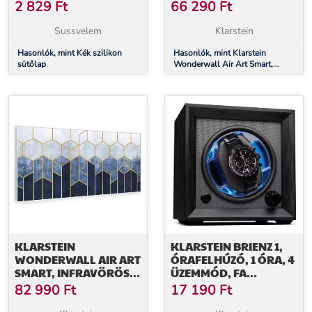
HŐSUGÁRZÓ, 80 X 60
2 829
Ft
66 290
Ft
CM, 500 W, KÉK
HULLÁMOK
Sussvelem
Klarstein
Hasonlók, mint Kék szilikon
Hasonlók, mint Klarstein
sütőlap
Wonderwall Air Art Smart,
infravörös hősugárzó, 80 x 60
cm, 500 W, kék hullámok
KLARSTEIN
KLARSTEIN BRIENZ 1,
WONDERWALL AIR ART
ÓRAFELHÚZÓ, 1 ÓRA, 4
SMART, INFRAVÖRÖS
ÜZEMMÓD, FA
HŐSUGÁRZÓ, 120 X 60
MEGJELENÉS, KÉK
82 990
Ft
17 190
Ft
CM, 700 W, KÉK CSÍK
BELSŐ VILÁGÍTÁS