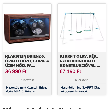
belső világítás, ékszerrekesz
belső világítás
KLARSTEIN BRIENZ 6,
KLARFIT OLAV, KÉK,
ÓRAFELHÚZÓ, 6 ÓRA, 4
GYEREKHINTA ACÉL
ÜZEMMÓD, FA
KONSTRUKCIÓVAL,
MEGJELENÉS, KÉK
KERTI HASZNÁLATRA
36 990
Ft
67 190
Ft
BELSŐ VILÁGÍTÁS
Klarstein
Klarstein
Hasonlók, mint Klarstein Brienz
Hasonlók, mint KLARFIT Olav,
6, órafelhúzó, 6 óra, 4
kék, gyerekhinta acél
üzemmód, fa megjelenés, kék
konstrukcióval, kerti használatra
belső világítás