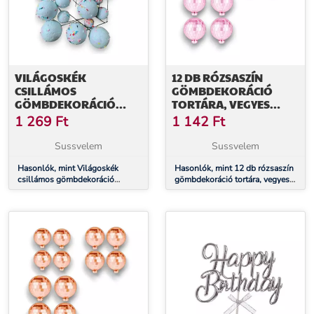
VILÁGOSKÉK
12 DB RÓZSASZÍN
CSILLÁMOS
GÖMBDEKORÁCIÓ
GÖMBDEKORÁCIÓ
TORTÁRA, VEGYES
TORTÁRA, BESZÚRÓ
MÉRET
1 269
Ft
1 142
Ft
Sussvelem
Sussvelem
Hasonlók, mint Világoskék
Hasonlók, mint 12 db rózsaszín
csillámos gömbdekoráció
gömbdekoráció tortára, vegyes
tortára, beszúró
méret