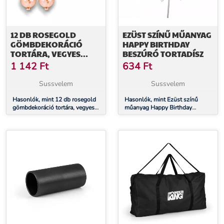
12 DB ROSEGOLD
EZÜST SZÍNŰ MŰANYAG
GÖMBDEKORÁCIÓ
HAPPY BIRTHDAY
TORTÁRA, VEGYES
BESZÚRÓ TORTADÍSZ
MÉRET
1 142
Ft
634
Ft
Sussvelem
Sussvelem
Hasonlók, mint 12 db rosegold
Hasonlók, mint Ezüst színű
gömbdekoráció tortára, vegyes
műanyag Happy Birthday
méret
beszúró tortadísz