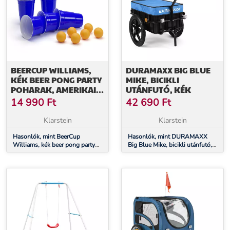
BEERCUP WILLIAMS,
DURAMAXX BIG BLUE
KÉK BEER PONG PARTY
MIKE, BICIKLI
POHARAK, AMERIKAI
UTÁNFUTÓ, KÉK
EGYETEMEK
14 990
Ft
42 690
Ft
STÍLUSÁBAN, 473 ML,
LABDÁCSKÁK ÉS
Klarstein
Klarstein
SZABÁLYZAT
Hasonlók, mint BeerCup
Hasonlók, mint DURAMAXX
Williams, kék beer pong party
Big Blue Mike, bicikli utánfutó,
poharak, amerikai egyetemek
kék
stílusában, 473 ml, labdácskák
és szabályzat