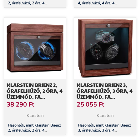
2, órafelhúzó, 2 óra, 4
4, órafelhúzó, 4 óra, 4
üzemmód, fa megjelenés, kék
üzemmód, fa megjelenés, kék
belső világítás
belső világítás
KLARSTEIN BRIENZ 2,
KLARSTEIN BRIENZ 3,
ÓRAFELHÚZÓ, 2 ÓRA, 4
ÓRAFELHÚZÓ, 3 ÓRA, 4
ÜZEMMÓD, FA
ÜZEMMÓD, FA
MEGJELENÉS, KÉK
MEGJELENÉS, KÉK
38 290
Ft
25 055
Ft
BELSŐ VILÁGÍTÁS,
BELSŐ VILÁGÍTÁS
ÉKSZERREKESZ
Klarstein
Klarstein
Hasonlók, mint Klarstein Brienz
Hasonlók, mint Klarstein Brienz
2, órafelhúzó, 2 óra, 4
3, órafelhúzó, 3 óra, 4
üzemmód, fa megjelenés, kék
üzemmód, fa megjelenés, kék