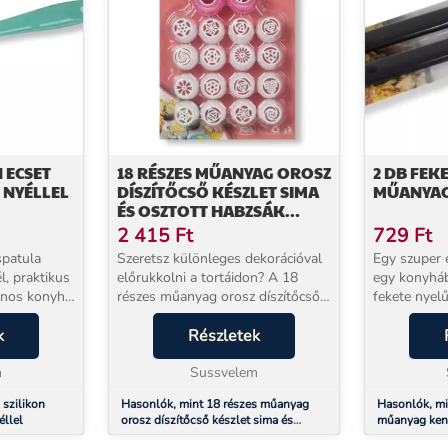
N ECSET
18 RÉSZES MŰANYAG OROSZ
2 DB FEK
 NYÉLLEL
DÍSZÍTŐCSŐ KÉSZLET SIMA
MŰANYAG
ÉS OSZTOTT HABZSÁK
CSATLAKOZÓVAL
2 415
Ft
729
Ft
spatula
Szeretsz különleges dekorációval
Egy szuper 
l, praktikus
előrukkolni a tortáidon? A 18
egy konyháb
znos konyhai
részes műanyag orosz díszítőcső
fekete nye
i a sütést
készlet sima és osztott habzsák
kenőecset r
k
csatlakozóval segítségével
Részletek
Segítségéve
gyönyörű krémvirágokat
a pogácsák,
m
készíthetsz a tortákra,...
Sussvelem
tetejét tojáss
szilikon
Hasonlók, mint 18 részes műanyag
Hasonlók, mi
éllel
orosz díszítőcső készlet sima és
műanyag ken
osztott habzsák csatlakozóval