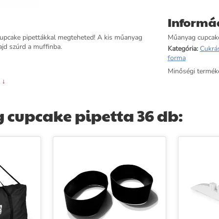
Informá
cupcake pipettákkal megteheted! A kis műanyag
Műanyag cupcake 
majd szúrd a muffinba.
Kategória:
Cukrá
forma
Minőségi termék
 ↓
cupcake pipetta 36 db: