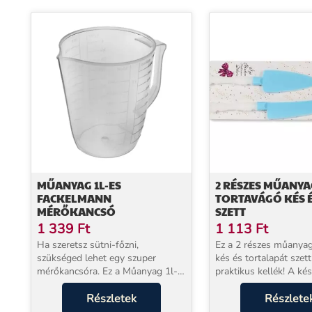
MŰANYAG 1L-ES
2 RÉSZES MŰANYA
FACKELMANN
TORTAVÁGÓ KÉS É
MÉRŐKANCSÓ
SZETT
1 339
Ft
1 113
Ft
Ha szeretsz sütni-főzni,
Ez a 2 részes műanyag
szükséged lehet egy szuper
kés és tortalapát szet
mérőkancsóra. Ez a Műanyag 1l-
praktikus kellék! A késsel
es Fackelmann mérőkancsó a
könnyedén felszeletel
kedvenced lesz! A kancsó oldalán
Részletek
ünnepi tortát, a lapátt
Részlete
található beosztások: Liter Liszt
egyszerűen a tányérra