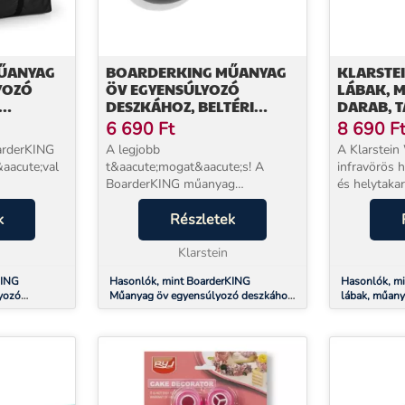
ŰANYAG
BOARDERKING MŰANYAG
KLARSTE
YOZÓ
ÖV EGYENSÚLYOZÓ
LÁBAK, M
DESZKÁHOZ, BELTÉRI
DARAB, 
NYAG
DESZKÁHOZ, MŰANYAG
6 690
Ft
8 690
F
HENGEREKHEZ, 2 DB
arderKING
A legjobb
A Klarstein
aacute;val
t&aacute;mogat&aacute;s! A
infravörös 
BoarderKING műanyag
és helytaka
hhoz, hogy
&ouml;vekkel&nbsp;vagy a
minden szob
;
k
legjobban felszerelve, hogy a
Részletek
lábakkal pe
inni az
műanyag m&eacute;rőlemez
sokoldalúbb
acute;
henger&eacute;hez a
Klarstein
hősugárzót a
sz&uuml;ks&eacute;ges
KING
Hasonlók, mint BoarderKING
Hasonlók, mi
fel&uuml;leti s&uacut...
yozó
Műanyag öv egyensúlyozó deszkához,
lábak, műanya
, műanyag
beltéri deszkához, műanyag
hengerekhez, 2 db