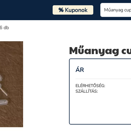
%
Kuponok
6 db
Műanyag cu
ÁR
ELÉRHETŐSÉG:
SZÁLLÍTÁS: