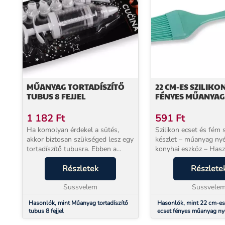
MŰANYAG TORTADÍSZÍTŐ
22 CM-ES SZILIKO
TUBUS 8 FEJJEL
FÉNYES MŰANYAG
1 182
Ft
591
Ft
Ha komolyan érdekel a sütés,
Szilikon ecset és fém 
akkor biztosan szükséged lesz egy
készlet – műanyag nyé
tortadíszítő tubusra. Ebben a
konyhai eszköz – Has
műanyag tortadíszítő tubus
kellék, ami megkönnyít
készletben: 1 db tortadíszítő
Részletek
és díszítést....
Részlete
tubust és 8 db műanyag
díszítőcsövet találs...
Sussvelem
Sussvele
Hasonlók, mint Műanyag tortadíszítő
Hasonlók, mint 22 cm-es 
tubus 8 fejjel
ecset fényes műanyag ny