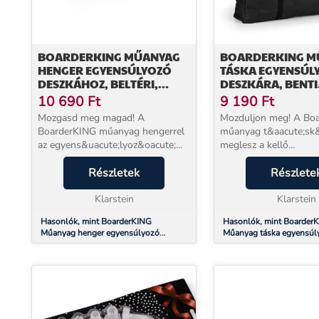
BOARDERKING MŰANYAG
BOARDERKING M
HENGER EGYENSÚLYOZÓ
TÁSKA EGYENSÚL
DESZKÁHOZ, BELTÉRI,
DESZKÁRA, BENTI
MŰANYAG
DESZKÁRA, MŰA
10 690
Ft
9 190
Ft
Mozgasd meg magad! A
Mozduljon meg! A Bo
BoarderKING műanyag hengerrel
műanyag t&aacute;sk&
az egyens&uacute;lyoz&oacute;
meglesz a kellő
deszk&aacute;d&nbsp;megkap
felszerel&eacute;se a
mindent, amire
Részletek
b&aacute;rhov&aacute
Részlete
sz&uuml;ks&eacute;ge van az
mag&aacute;val tudja v
ig&eacute;nyes &eacute;s
Klarstein
egyens&uacute;lyoz&o
Klarstein
hat&eacute;kony tr&eacut...
deszk&aacute;...
Hasonlók, mint BoarderKING
Hasonlók, mint Boarder
Műanyag henger egyensúlyozó
Műanyag táska egyensúl
deszkához, beltéri, műanyag
deszkára, benti deszkára