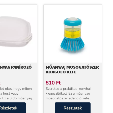
ANYAG PANÍROZÓ
MŰANYAG MOSOGATÓSZER
ADAGOLÓ KEFE
t
810
Ft
dot okoz hogy miben
Szereted a praktikus konyhai
 a húst vagy
kiegészítőket? Ez a műanyag
? Ez a 3 db műanyag
mosogatószer adagoló kefe
 szuper választás lesz!
tetszeni fog neked! Ezzel a
arabos szettben
Részletek
mosogatókefével gyerekjáték a
Részletek
 panírozhatsz, mivel
mosogatás. A beépített