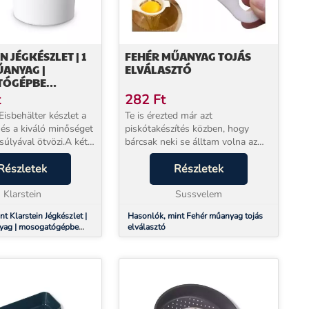
 JÉGKÉSZLET | 1
FEHÉR MŰANYAG TOJÁS
ŰANYAG |
ELVÁLASZTÓ
TÓGÉPBE
AS
t
282
Ft
Eisbehälter készlet a
Te is érezted már azt
 és a kiváló minőséget
piskótakészítés közben, hogy
súlyával ötvözi.A két
bárcsak neki se álltam volna az
egy literes
egésznek? Hiába figyelsz oda
l ez a készlet
Részletek
nagyon a tojások elválasztásánál,
Részletek
ylalt, slushie-k és
valahogy mindig kerül a fehérje
zít...
Klarstein
közé egy pici sárgája?...
Sussvelem
t Klarstein Jégkészlet |
Hasonlók, mint Fehér műanyag tojás
anyag | mosogatógépbe
elválasztó