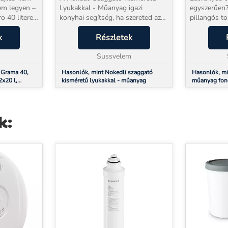
lem legyen –
Lyukakkal - Műanyag igazi
egyszerűen? Készíts otth
o 40 literes
konyhai segítség, ha szereted az
pillangós t
l és három
otthon készült, friss és puha
mint gondolnád! 3 k
olyan
k
galuskát. A házi nokedli készítése
Részletek
méretű pilla
 valóban
sokak számára egy örömteli
6,5 cm) for
hagyomány, de gyakra...
Sussvelem
 Grama 40,
Hasonlók, mint Nokedli szaggató
Hasonlók, mi
2x20 l,
kisméretű lyukakkal - műanyag
műanyag fond
 retro
db különböz
k: