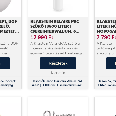
EPT, DOF
KLARSTEIN VELAIRE PAC
KLARSTEIN
KELŐ,
SZŰRŐ | 3600 LITER |
LITER | M
LMEZTETŐ
CSEREINTERVALLUM: 6
MOSOGA
EM
HAVONTA | MŰANYAG
ALKALM
12 990
Ft
7 790
F
ÉV
BORÍTÁS
 szó, a DOF
A Klarstein VelariePAC szűrő a
A Klarstein 
zékelő
higiénikus vízszűrést gyors és
tartósságot
inden
egyszerű telepítéssel kombinálja.
alacsony ön
ékelője
A szűrő tartozékként kompatibilis
tartály egy-
sló tűzre, és
k
a Velaire víz- és jégadagolóval, és
Részletek
űrtartalmáva
04 és BSI
biztosítja, hogy a víz és a jég m...
alkalmas fag
Klarstein
joghurtok kés
oneConcept,
Hasonlók, mint Klarstein Velaire PAC
Hasonlók, min
, műanyag,
szűrő | 3600 liter | Csereintervallum: 6
1 liter | mű
dB, elem
havonta | Műanyag borítás
alkalmas