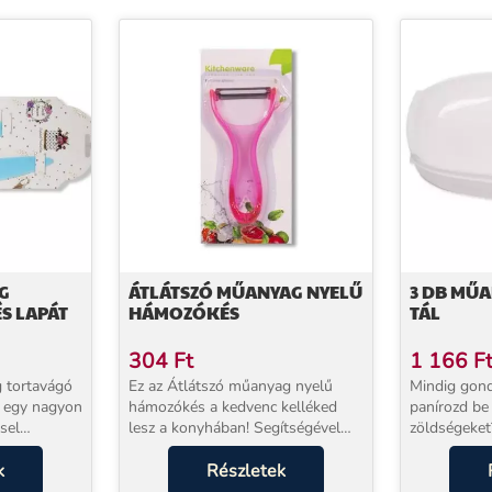
G
ÁTLÁTSZÓ MŰANYAG NYELŰ
3 DB MŰ
S LAPÁT
HÁMOZÓKÉS
TÁL
304
Ft
1 166
F
 tortavágó
Ez az Átlátszó műanyag nyelű
Mindig gon
t egy nagyon
hámozókés a kedvenc kelléked
panírozd be
lesz a konyhában! Segítségével
zöldségeket
heted az
gyorsan és hatékonyan
panírozó tál
al pedig
k
megpucolhatod a zöldségeket,
Részletek
Ebben a 3 d
gyümölcsöket. Kis mérete miatt
kényelmesen