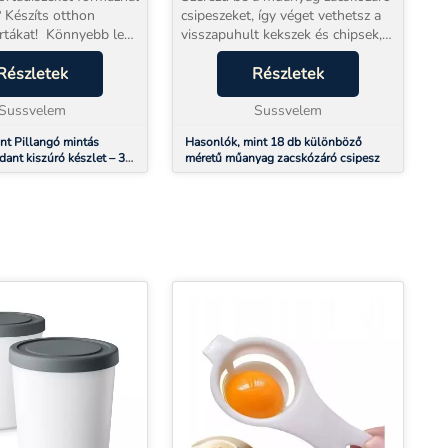
on
csipeszeket, így véget vethetsz a
ortákat! Könnyebb lesz
visszapuhult kekszek és chipsek,
ülönböző
kiszóródó alapanyagok idejének.
ngót ( 3,5 cm, 5 cm,
Részletek
Minden háztartásban elkél pár
Részletek
málhatsz ennek a ...
darab zacskózáró csipesz,
Sussvelem
amivel vis...
Sussvelem
nt Pillangó mintás
Hasonlók, mint 18 db különböző
ant kiszúró készlet – 3
méretű műanyag zacskózáró csipesz
ő méretben