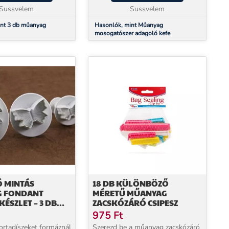
felel...
Sussvelem
mosogatószer tartálynak
Sussvelem
köszönhető...
int 3 db műanyag
Hasonlók, mint Műanyag
mosogatószer adagoló kefe
Ó MINTÁS
18 DB KÜLÖNBÖZŐ
 FONDANT
MÉRETŰ MŰANYAG
KÉSZLET – 3 DB
ZACSKÓZÁRÓ CSIPESZ
ZŐ MÉRETBEN
975
Ft
ortadíszeket formáznál
Szerezd be a műanyag zacskózáró