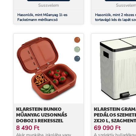
Cukor Köbcent...
Sussvelem
Sussvele
szervírozhatod. ...
Hasonlók, mint Műanyag 1l-es
Hasonlók, mint 2 részes
Fackelmann mérőkancsó
tortavágó kés és lapát sz
KLARSTEIN BUNKO
KLARSTEIN GRAM
MŰANYAG UZSONNÁS
PEDÁLOS SZEMETES
DOBOZ 3 REKESSZEL
2X20 L, SZAGMENT
MŰANYAG, RETR
8 490
Ft
69 090
Ft
Akár munkába, iskolába vagy
A szelektív hulladékg