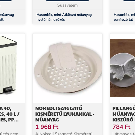
m
könnyen elfér az evőesz...
Sussvelem
lesz egy meg
 műanyag
Hasonlók, mint Átlátszó műanyag
Hasonlók, m
ett
nyelű hámozókés
panírozó tál
A 40,
NOKEDLI SZAGGATÓ
PILLANG
, 40 L /
KISMÉRETŰ LYUKAKKAL -
MŰANYAG
ES, PP
MŰANYAG
KISZÚRÓ 
O
KÜLÖNBÖ
1 968
Ft
784
Ft
yűjtés nem
A Nokedli Szaggató Kisméretű
Látványos t