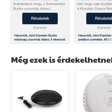
kirándulásra megy, a Schmatzfatz
kell, hogy napi küzde
Bunko uzsonnás doboz
a Klarstein Grama Retr
gondoskodik arról, hogy az ételek
befogadóképességéve
frissek, ízletesek és gondosan
Részletek
szortírozó rekeszével 
Részlete
szervezettek maradjanak egész
rendszert kínál, amely
nap. Három praktikus re...
Klarstein
beépül a m...
Klarstein
Hasonlók, mint Klarstein Bunko
Hasonlók, mint Klarstein
műanyag uzsonnás doboz 3 rekesszel
pedálos szemetes, 40 l / 
szagmentes, PP műanyag,
Még ezek is érdekelhetne