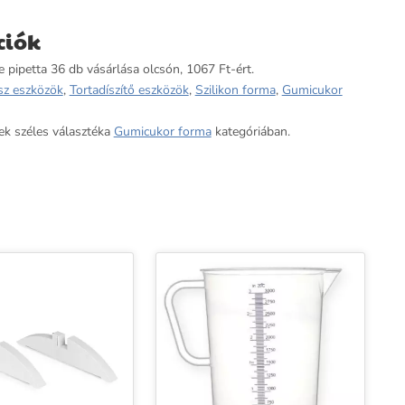
ciók
pipetta 36 db vásárlása olcsón, 1067 Ft-ért.
sz eszközök
,
Tortadíszítő eszközök
,
Szilikon forma
,
Gumicukor
ek széles választéka
Gumicukor forma
kategóriában.