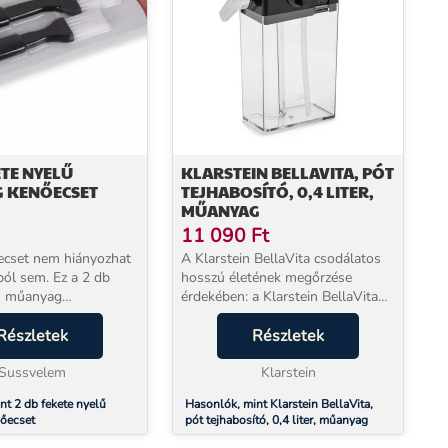
ETE NYELŰ
KLARSTEIN BELLAVITA, PÓT
 KENŐECSET
TEJHABOSÍTÓ, 0,4 LITER,
MŰANYAG
11 090
Ft
ecset nem hiányozhat
A Klarstein BellaVita csodálatos
ól sem. Ez a 2 db
hosszú életének megőrzése
lű műanyag
érdekében: a Klarstein BellaVita
emek választás.
tejhabosítóval egyszerűen cserélje
l gyorsan lekenheted
Részletek
le a régi tartályt újra, és élvezze a
Részletek
 kalácsok, sütemények
kávéfőző adta örömöket. A
al, a p...
Sussvelem
tejhabosí...
Klarstein
nt 2 db fekete nyelű
Hasonlók, mint Klarstein BellaVita,
őecset
pót tejhabosító, 0,4 liter, műanyag