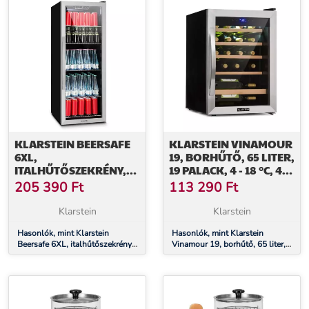
KLARSTEIN BEERSAFE
KLARSTEIN VINAMOUR
6XL,
19, BORHŰTŐ, 65 LITER,
ITALHŰTŐSZEKRÉNY,
19 PALACK, 4 - 18 °C, 40
201 LITER, 0 -10°C,
DB, ÜVEG, FEKETE
205 390
Ft
113 290
Ft
ÜVEG, G
ENERGIAHATÉKONYSÁGI
Klarstein
Klarstein
OSZTÁLY,
ROZSDAMENTES ACÉL
Hasonlók, mint Klarstein
Hasonlók, mint Klarstein
Beersafe 6XL, italhűtőszekrény,
Vinamour 19, borhűtő, 65 liter,
201 liter, 0 -10°C, üveg, G
19 palack, 4 - 18 °C, 40 dB,
energiahatékonysági osztály,
üveg, fekete
rozsdamentes acél