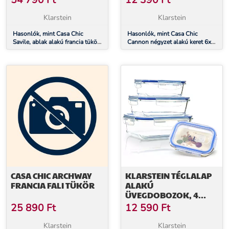
54 790
Ft
12 390
Ft
Klarstein
Klarstein
Hasonlók, mint Casa Chic
Hasonlók, mint Casa Chic
Savile, ablak alakú francia tükör,
Cannon négyzet alakú keret 6x6
fa keret, 120 x 80 cm
hüvelyk
CASA CHIC ARCHWAY
KLARSTEIN TÉGLALAP
FRANCIA FALI TÜKÖR
ALAKÚ
ÜVEGDOBOZOK, 4
DARABOS KÉSZLET,
25 890
Ft
12 590
Ft
1520 ML, 1040 ML, 640
ML, 370 ML, FEDÉLLEL
Klarstein
Klarstein