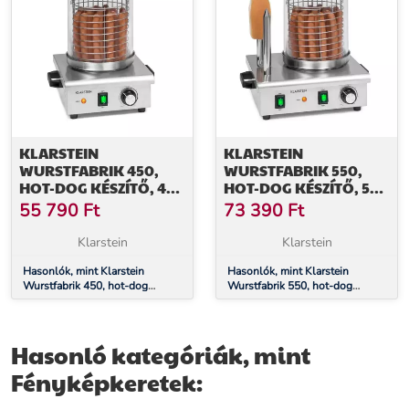
KLARSTEIN
KLARSTEIN
WURSTFABRIK 450,
WURSTFABRIK 550,
HOT-DOG KÉSZÍTŐ, 450
HOT-DOG KÉSZÍTŐ, 550
W, 5 L, 30 - 100°C,
W, 5 L, 30 - 100 °C,
55 790
Ft
73 390
Ft
ÜVEG, ROZSDAMENTES
ÜVEG, ROZSDAMENTES
ACÉL
ACÉL
Klarstein
Klarstein
Hasonlók, mint Klarstein
Hasonlók, mint Klarstein
Wurstfabrik 450, hot-dog
Wurstfabrik 550, hot-dog
készítő, 450 W, 5 l, 30 - 100°C,
készítő, 550 W, 5 l, 30 - 100 °C,
üveg, rozsdamentes acél
üveg, rozsdamentes acél
Hasonló kategóriák, mint
Fényképkeretek: