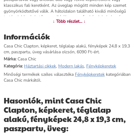
klasszikus fali keretként. Az üveglap mögött minden kép szemet
gyönyörködtetővé válik. A hátoldalon található kiváló minőségű
tartónak köszönhetően rendkívül egyszerű a képek behelyezése
↓ Több részlet... ↓
vagy cseréje. Egy gyönyörű otthon emlékeinek: A Casa Chic by
blumfeldt Clapton képkeret.
Információk
További információk>>
Casa Chic Clapton, képkeret, téglalap alakú, fényképek 24,8 x 19,3
cm, paszpartu, üveg vásárlása olcsón, 6090 Ft-ért.
Márka:
Casa Chic
Kategória:
Háztartási cikkek
,
Modern lakás
,
Fényképkeretek
Minőségi termékek széles választéka
Fényképkeretek
kategóriában
Casa Chic márkától.
Hasonlók, mint Casa Chic
Clapton, képkeret, téglalap
alakú, fényképek 24,8 x 19,3 cm,
paszpartu, üveg: