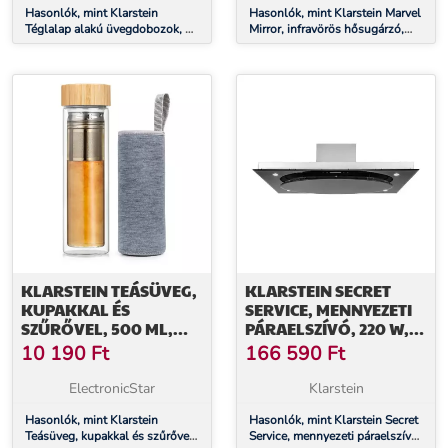
Hasonlók, mint Klarstein
Hasonlók, mint Klarstein Marvel
Téglalap alakú üvegdobozok, 4
Mirror, infravörös hősugárzó,
darabos készlet, 1520 ml, 1040
360 W, heti időzítő, IP20,
ml, 640 ml, 370 ml, fedéllel
téglalap alakú tükör
KLARSTEIN TEÁSÜVEG,
KLARSTEIN SECRET
KUPAKKAL ÉS
SERVICE, MENNYEZETI
SZŰRŐVEL, 500 ML,
PÁRAELSZÍVÓ, 220 W,
DUPLA ÜVEG,
ÉRINTŐKÉPERNYŐS,
10 190
Ft
166 590
Ft
BAMBUSZ FEDÉL
ÜVEG, LED
ElectronicStar
Klarstein
Hasonlók, mint Klarstein
Hasonlók, mint Klarstein Secret
Teásüveg, kupakkal és szűrővel,
Service, mennyezeti páraelszívó,