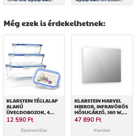
cm-es fehér téglalap alakú
téglalap alakú mini szilikon
tortacsipke
jégkrém forma
Még ezek is érdekelhetnek:
KLARSTEIN TÉGLALAP
KLARSTEIN MARVEL
ALAKÚ
MIRROR, INFRAVÖRÖS
ÜVEGDOBOZOK, 4
HŐSUGÁRZÓ, 360 W,
DARABOS KÉSZLET,
HETI IDŐZÍTŐ, IP20,
12 590
Ft
47 890
Ft
1520 ML, 1040 ML, 640
TÉGLALAP ALAKÚ
ML, 370 ML, FEDÉLLEL
TÜKÖR
ElectronicStar
Klarstein