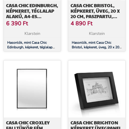
CASA CHIC EDINBURGH,
CASA CHIC BRISTOL,
KÉPKERET, TÉGLALAP
KÉPKERET, ÜVEG, 20 X
ALAKÚ, A4-ES
20 CM, PASZPARTU,
FÉNYKÉPEK 28,8 X 20
VALÓDI FA
6 390
Ft
4 890
Ft
CM, KERET, VALÓDI FA
Klarstein
Klarstein
Hasonlók, mint Casa Chic
Hasonlók, mint Casa Chic
Edinburgh, képkeret, téglalap
Bristol, képkeret, üveg, 20 x 20
alakú, A4-es fényképek 28,8 x
cm, paszpartu, valódi fa
20 cm, keret, valódi fa
CASA CHIC CROXLEY
CASA CHIC BRIGHTON
FALI TÜKÖR FÉM
KÉPKERET ÜVEGPANEL