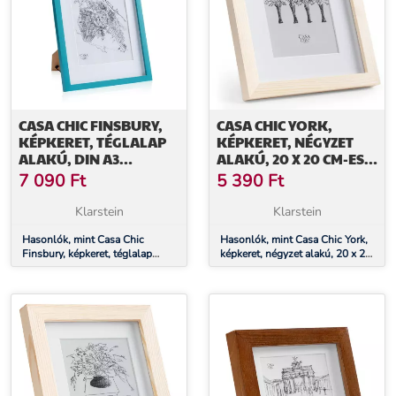
CASA CHIC FINSBURY,
CASA CHIC YORK,
KÉPKERET, TÉGLALAP
KÉPKERET, NÉGYZET
ALAKÚ, DIN A3
ALAKÚ, 20 X 20 CM-ES
FÉNYKÉPEK,
FÉNYKÉPEK,
7 090
Ft
5 390
Ft
PASZPARTU, PLEXI
PASZPARTU, ÜVEG
Klarstein
Klarstein
Hasonlók, mint Casa Chic
Hasonlók, mint Casa Chic York,
Finsbury, képkeret, téglalap
képkeret, négyzet alakú, 20 x 20
alakú, DIN A3 fényképek,
cm-es fényképek, paszpartu,
paszpartu, plexi
üveg