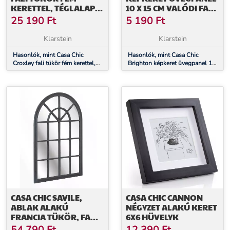
KERETTEL, TÉGLALAP
10 X 15 CM VALÓDI FA
ALAKÚ, 70 X 50 CM
PASZPARTUVAL
25 190
Ft
5 190
Ft
Klarstein
Klarstein
Hasonlók, mint Casa Chic
Hasonlók, mint Casa Chic
Croxley fali tükör fém kerettel,
Brighton képkeret üvegpanel 10
téglalap alakú, 70 x 50 cm
x 15 cm valódi fa paszpartuval
CASA CHIC SAVILE,
CASA CHIC CANNON
ABLAK ALAKÚ
NÉGYZET ALAKÚ KERET
FRANCIA TÜKÖR, FA
6X6 HÜVELYK
KERET, 120 X 80 CM