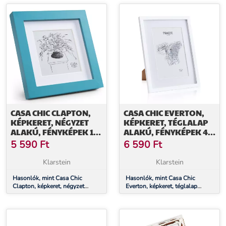
CASA CHIC CLAPTON,
CASA CHIC EVERTON,
KÉPKERET, NÉGYZET
KÉPKERET, TÉGLALAP
ALAKÚ, FÉNYKÉPEK 15
ALAKÚ, FÉNYKÉPEK 40
X 15 CM, PASZPARTU,
X 30 CM, PASZPARTU,
5 590
Ft
6 590
Ft
ÜVEG
ÜVEG
Klarstein
Klarstein
Hasonlók, mint Casa Chic
Hasonlók, mint Casa Chic
Clapton, képkeret, négyzet
Everton, képkeret, téglalap
alakú, fényképek 15 x 15 cm,
alakú, fényképek 40 x 30 cm,
paszpartu, üveg
paszpartu, üveg