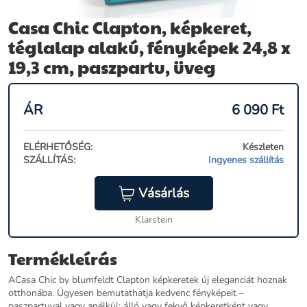
Casa Chic Clapton, képkeret,
téglalap alakú, fényképek 24,8 x
19,3 cm, paszpartu, üveg
ÁR
6 090
Ft
ELÉRHETŐSÉG:
Készleten
SZÁLLÍTÁS:
Ingyenes szállítás
Vásárlás
Klarstein
Termékleírás
ACasa Chic by blumfeldt Clapton képkeretek új eleganciát hoznak
otthonába. Ügyesen bemutathatja kedvenc fényképeit –
paszpartuval vagy anélkül: álló vagy fekvő képkeretként vagy