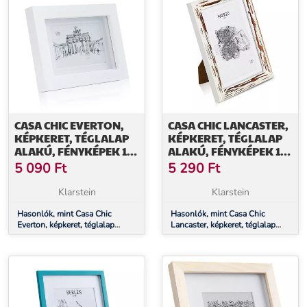
CASA CHIC EVERTON,
CASA CHIC LANCASTER,
KÉPKERET, TÉGLALAP
KÉPKERET, TÉGLALAP
ALAKÚ, FÉNYKÉPEK 14
ALAKÚ, FÉNYKÉPEK 17
X 9 CM, PASZPARTU,
X 12 CM, PASZPARTU, FA
5 090
Ft
5 290
Ft
ÜVEG
Klarstein
Klarstein
Hasonlók, mint Casa Chic
Hasonlók, mint Casa Chic
Everton, képkeret, téglalap
Lancaster, képkeret, téglalap
alakú, fényképek 14 x 9 cm,
alakú, fényképek 17 x 12 cm,
paszpartu, üveg
paszpartu, fa