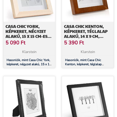
CASA CHIC YORK,
CASA CHIC KENTON,
KÉPKERET, NÉGYZET
KÉPKERET, TÉGLALAP
ALAKÚ, 15 X 15 CM-ES
ALAKÚ, 14 X 9 CM,
FÉNYKÉPEK,
PASZPARTU, ÜVEG
5 090
Ft
5 390
Ft
PASZPARTU, ÜVEG
Klarstein
Klarstein
Hasonlók, mint Casa Chic York,
Hasonlók, mint Casa Chic
képkeret, négyzet alakú, 15 x 15
Kenton, képkeret, téglalap
cm-es fényképek, paszpartu,
alakú, 14 x 9 cm, paszpartu,
üveg
üveg