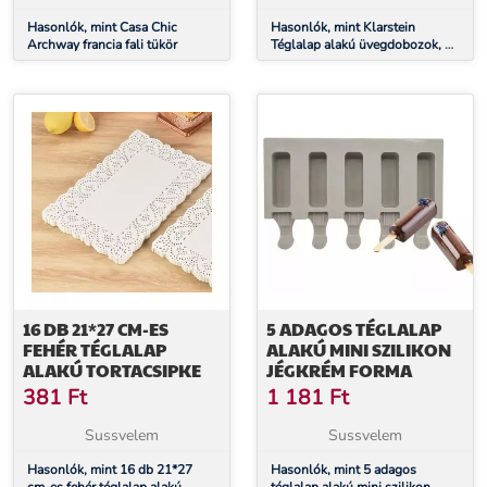
Hasonlók, mint Casa Chic
Hasonlók, mint Klarstein
Archway francia fali tükör
Téglalap alakú üvegdobozok, 4
darabos készlet, 1520 ml, 1040
ml, 640 ml, 370 ml, fedéllel
16 DB 21*27 CM-ES
5 ADAGOS TÉGLALAP
FEHÉR TÉGLALAP
ALAKÚ MINI SZILIKON
ALAKÚ TORTACSIPKE
JÉGKRÉM FORMA
381
Ft
1 181
Ft
Sussvelem
Sussvelem
Hasonlók, mint 16 db 21*27
Hasonlók, mint 5 adagos