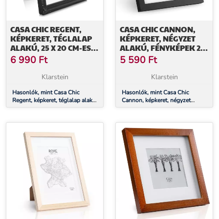
CASA CHIC REGENT,
CASA CHIC CANNON,
KÉPKERET, TÉGLALAP
KÉPKERET, NÉGYZET
ALAKÚ, 25 X 20 CM-ES
ALAKÚ, FÉNYKÉPEK 20
FOTÓK, PASZPARTU,
X 20 CM, PASZPARTU,
6 990
Ft
5 590
Ft
ÜVEG, ROKOKÓ
VALÓDI FA
Klarstein
Klarstein
Hasonlók, mint Casa Chic
Hasonlók, mint Casa Chic
Regent, képkeret, téglalap alakú,
Cannon, képkeret, négyzet
25 x 20 cm-es fotók, paszpartu,
alakú, fényképek 20 x 20 cm,
üveg, rokokó
paszpartu, valódi fa