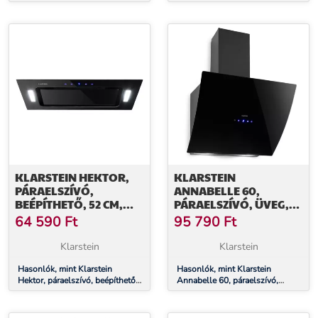
500 ml, dupla üveg, bambusz
220 W, érintőképernyős, üveg,
fedél
LED
KLARSTEIN HEKTOR,
KLARSTEIN
PÁRAELSZÍVÓ,
ANNABELLE 60,
BEÉPÍTHETŐ, 52 CM,
PÁRAELSZÍVÓ, ÜVEG,
530 M³/Ó ELSZÍVÓ
595 M³/Ó,
64 590
Ft
95 790
Ft
TELJESÍTMÉNY, LED,
ÉRINTŐKÉPERNYŐS,
ÉRINTŐKÉPERNYŐS,
FEKETE
Klarstein
Klarstein
ÜVEG
Hasonlók, mint Klarstein
Hasonlók, mint Klarstein
Hektor, páraelszívó, beépíthető,
Annabelle 60, páraelszívó,
52 cm, 530 m³/ó elszívó
üveg, 595 m³/ó,
teljesítmény, LED,
érintőképernyős, fekete
érintőképernyős, üveg