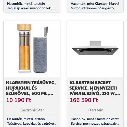
Hasonlók, mint Klarstein
Hasonlók, mint Klarstein Marvel
Téglalap alakú üvegdobozok, 4
Mirror, infravörös hősugárzó,
darabos készlet, 1520 ml, 1040
360 W, heti időzítő, IP20,
ml, 640 ml, 370 ml, fedéllel
téglalap alakú tükör
KLARSTEIN TEÁSÜVEG,
KLARSTEIN SECRET
KUPAKKAL ÉS
SERVICE, MENNYEZETI
SZŰRŐVEL, 500 ML,
PÁRAELSZÍVÓ, 220 W,
DUPLA ÜVEG,
ÉRINTŐKÉPERNYŐS,
10 190
Ft
166 590
Ft
BAMBUSZ FEDÉL
ÜVEG, LED
ElectronicStar
Klarstein
Hasonlók, mint Klarstein
Hasonlók, mint Klarstein Secret
Teásüveg, kupakkal és szűrővel,
Service, mennyezeti páraelszívó,