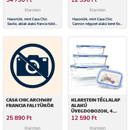
54 790
Ft
12 390
Ft
Klarstein
Klarstein
Hasonlók, mint Casa Chic
Hasonlók, mint Casa Chic
Savile, ablak alakú francia tükör,
Cannon négyzet alakú keret 6x6
fa keret, 120 x 80 cm
hüvelyk
CASA CHIC ARCHWAY
KLARSTEIN TÉGLALAP
FRANCIA FALI TÜKÖR
ALAKÚ
ÜVEGDOBOZOK, 4
DARABOS KÉSZLET,
25 890
Ft
12 590
Ft
1520 ML, 1040 ML, 640
ML, 370 ML, FEDÉLLEL
Klarstein
Klarstein