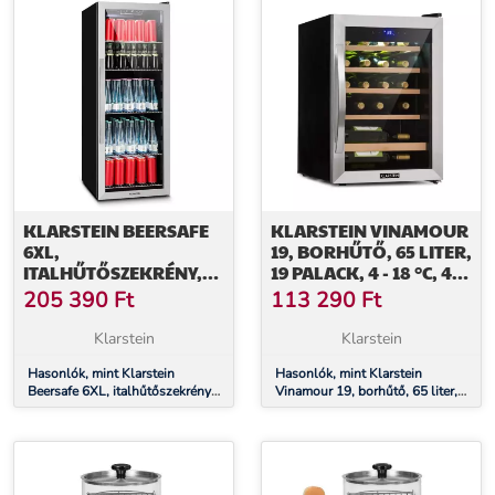
KLARSTEIN BEERSAFE
KLARSTEIN VINAMOUR
6XL,
19, BORHŰTŐ, 65 LITER,
ITALHŰTŐSZEKRÉNY,
19 PALACK, 4 - 18 °C, 40
201 LITER, 0 -10°C,
DB, ÜVEG, FEKETE
205 390
Ft
113 290
Ft
ÜVEG, G
ENERGIAHATÉKONYSÁGI
Klarstein
Klarstein
OSZTÁLY,
ROZSDAMENTES ACÉL
Hasonlók, mint Klarstein
Hasonlók, mint Klarstein
Beersafe 6XL, italhűtőszekrény,
Vinamour 19, borhűtő, 65 liter,
201 liter, 0 -10°C, üveg, G
19 palack, 4 - 18 °C, 40 dB,
energiahatékonysági osztály,
üveg, fekete
rozsdamentes acél