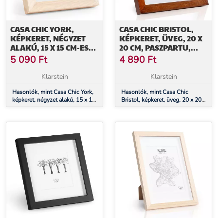
CASA CHIC YORK,
CASA CHIC BRISTOL,
KÉPKERET, NÉGYZET
KÉPKERET, ÜVEG, 20 X
ALAKÚ, 15 X 15 CM-ES
20 CM, PASZPARTU,
FÉNYKÉPEK,
VALÓDI FA
5 090
Ft
4 890
Ft
PASZPARTU, ÜVEG
Klarstein
Klarstein
Hasonlók, mint Casa Chic York,
Hasonlók, mint Casa Chic
képkeret, négyzet alakú, 15 x 15
Bristol, képkeret, üveg, 20 x 20
cm-es fényképek, paszpartu,
cm, paszpartu, valódi fa
üveg