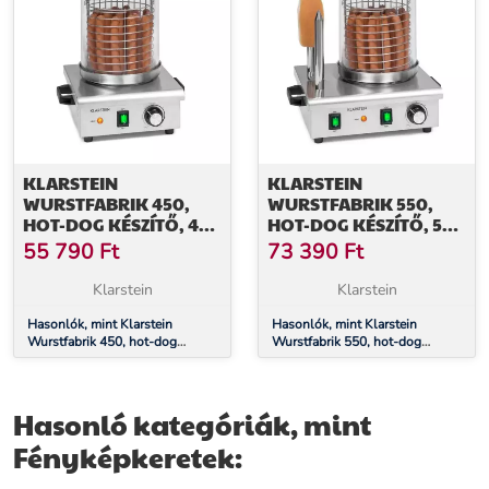
KLARSTEIN
KLARSTEIN
WURSTFABRIK 450,
WURSTFABRIK 550,
HOT-DOG KÉSZÍTŐ, 450
HOT-DOG KÉSZÍTŐ, 550
W, 5 L, 30 - 100°C,
W, 5 L, 30 - 100 °C,
55 790
Ft
73 390
Ft
ÜVEG, ROZSDAMENTES
ÜVEG, ROZSDAMENTES
ACÉL
ACÉL
Klarstein
Klarstein
Hasonlók, mint Klarstein
Hasonlók, mint Klarstein
Wurstfabrik 450, hot-dog
Wurstfabrik 550, hot-dog
készítő, 450 W, 5 l, 30 - 100°C,
készítő, 550 W, 5 l, 30 - 100 °C,
üveg, rozsdamentes acél
üveg, rozsdamentes acél
Hasonló kategóriák, mint
Fényképkeretek: