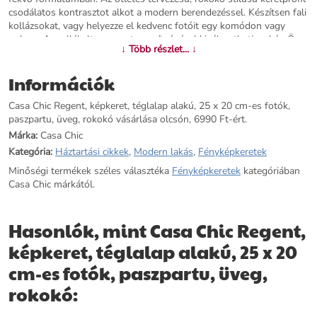
csodálatos kontrasztot alkot a modern berendezéssel. Készítsen fali
kollázsokat, vagy helyezze el kedvenc fotóit egy komódon vagy
polcon. A mellékelt paszpartu segítségével kiválaszthatja a kép Ön
↓ Több részlet... ↓
számára leginkább megfelelő részét. Az üveglap véd a portól és a
szennyeződésektől, ugyanakkor tökéletesíti a Regent keretek
Információk
elegáns megjelenését.Mindig a figyelem középpontja: Casa Chic by
blumfeldtRegent képkeretek
Casa Chic Regent, képkeret, téglalap alakú, 25 x 20 cm-es fotók,
paszpartu, üveg, rokokó vásárlása olcsón, 6990 Ft-ért.
További információk>>
Márka:
Casa Chic
Kategória:
Háztartási cikkek
,
Modern lakás
,
Fényképkeretek
Minőségi termékek széles választéka
Fényképkeretek
kategóriában
Casa Chic márkától.
Hasonlók, mint Casa Chic Regent,
képkeret, téglalap alakú, 25 x 20
cm-es fotók, paszpartu, üveg,
rokokó: