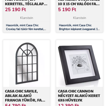
KERETTEL, TÉGLALAP
10 X 15 CM VALÓDI FA
ALAKÚ, 70 X 50 CM
PASZPARTUVAL
25 190
Ft
5 190
Ft
Klarstein
Klarstein
Hasonlók, mint Casa Chic
Hasonlók, mint Casa Chic
Croxley fali tükör fém kerettel,
Brighton képkeret üvegpanel 10
téglalap alakú, 70 x 50 cm
x 15 cm valódi fa paszpartuval
CASA CHIC SAVILE,
CASA CHIC CANNON
ABLAK ALAKÚ
NÉGYZET ALAKÚ KERET
FRANCIA TÜKÖR, FA
6X6 HÜVELYK
KERET, 120 X 80 CM