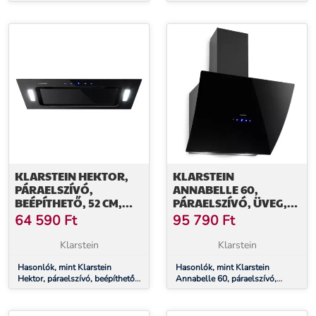
500 ml, dupla üveg, bambusz
220 W, érintőképernyős, üveg,
fedél
LED
KLARSTEIN HEKTOR,
KLARSTEIN
PÁRAELSZÍVÓ,
ANNABELLE 60,
BEÉPÍTHETŐ, 52 CM,
PÁRAELSZÍVÓ, ÜVEG,
530 M³/Ó ELSZÍVÓ
595 M³/Ó,
64 590
Ft
95 790
Ft
TELJESÍTMÉNY, LED,
ÉRINTŐKÉPERNYŐS,
ÉRINTŐKÉPERNYŐS,
FEKETE
Klarstein
Klarstein
ÜVEG
Hasonlók, mint Klarstein
Hasonlók, mint Klarstein
Hektor, páraelszívó, beépíthető,
Annabelle 60, páraelszívó,
52 cm, 530 m³/ó elszívó
üveg, 595 m³/ó,
teljesítmény, LED,
érintőképernyős, fekete
érintőképernyős, üveg