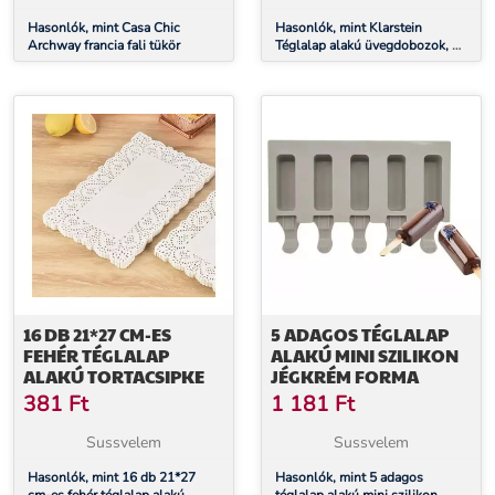
Hasonlók, mint Casa Chic
Hasonlók, mint Klarstein
Archway francia fali tükör
Téglalap alakú üvegdobozok, 4
darabos készlet, 1520 ml, 1040
ml, 640 ml, 370 ml, fedéllel
16 DB 21*27 CM-ES
5 ADAGOS TÉGLALAP
FEHÉR TÉGLALAP
ALAKÚ MINI SZILIKON
ALAKÚ TORTACSIPKE
JÉGKRÉM FORMA
381
Ft
1 181
Ft
Sussvelem
Sussvelem
Hasonlók, mint 16 db 21*27
Hasonlók, mint 5 adagos