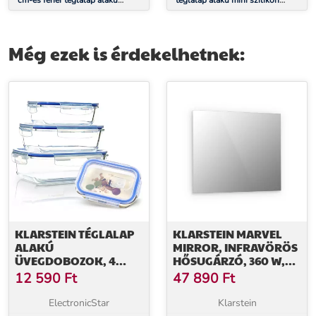
cm-es fehér téglalap alakú
téglalap alakú mini szilikon
tortacsipke
jégkrém forma
Még ezek is érdekelhetnek:
KLARSTEIN TÉGLALAP
KLARSTEIN MARVEL
ALAKÚ
MIRROR, INFRAVÖRÖS
ÜVEGDOBOZOK, 4
HŐSUGÁRZÓ, 360 W,
DARABOS KÉSZLET,
HETI IDŐZÍTŐ, IP20,
12 590
Ft
47 890
Ft
1520 ML, 1040 ML, 640
TÉGLALAP ALAKÚ
ML, 370 ML, FEDÉLLEL
TÜKÖR
ElectronicStar
Klarstein