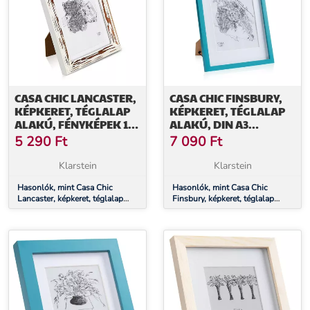
CASA CHIC LANCASTER,
CASA CHIC FINSBURY,
KÉPKERET, TÉGLALAP
KÉPKERET, TÉGLALAP
ALAKÚ, FÉNYKÉPEK 17
ALAKÚ, DIN A3
X 12 CM, PASZPARTU, FA
FÉNYKÉPEK,
5 290
Ft
7 090
Ft
PASZPARTU, PLEXI
Klarstein
Klarstein
Hasonlók, mint Casa Chic
Hasonlók, mint Casa Chic
Lancaster, képkeret, téglalap
Finsbury, képkeret, téglalap
alakú, fényképek 17 x 12 cm,
alakú, DIN A3 fényképek,
paszpartu, fa
paszpartu, plexi