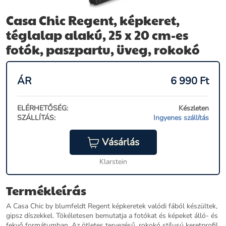
Casa Chic Regent, képkeret,
téglalap alakú, 25 x 20 cm-es
fotók, paszpartu, üveg, rokokó
ÁR
6 990
Ft
ELÉRHETŐSÉG:
Készleten
SZÁLLÍTÁS:
Ingyenes szállítás
Vásárlás
Klarstein
Termékleírás
A Casa Chic by blumfeldt Regent képkeretek valódi fából készültek,
gipsz díszekkel. Tökéletesen bemutatja a fotókat és képeket álló- és
fekvő formátumban. Az ötletes tervezésű, rokokó stílusú keretprofil