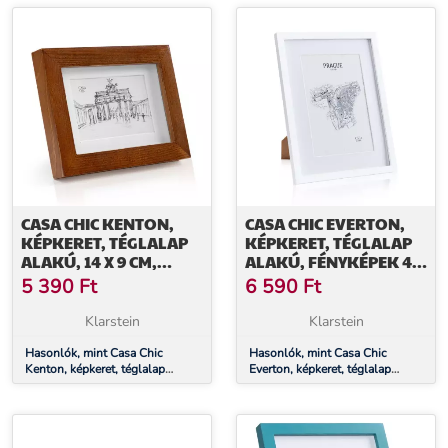
CASA CHIC KENTON,
CASA CHIC EVERTON,
KÉPKERET, TÉGLALAP
KÉPKERET, TÉGLALAP
ALAKÚ, 14 X 9 CM,
ALAKÚ, FÉNYKÉPEK 40
PASZPARTU, ÜVEG
X 30 CM, PASZPARTU,
5 390
Ft
6 590
Ft
ÜVEG
Klarstein
Klarstein
Hasonlók, mint Casa Chic
Hasonlók, mint Casa Chic
Kenton, képkeret, téglalap
Everton, képkeret, téglalap
alakú, 14 x 9 cm, paszpartu,
alakú, fényképek 40 x 30 cm,
üveg
paszpartu, üveg