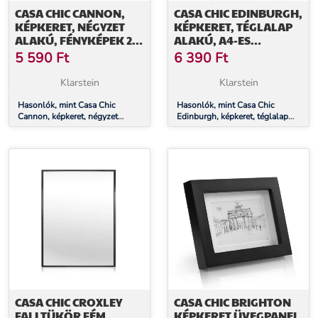
CASA CHIC CANNON,
CASA CHIC EDINBURGH,
KÉPKERET, NÉGYZET
KÉPKERET, TÉGLALAP
ALAKÚ, FÉNYKÉPEK 20
ALAKÚ, A4-ES
X 20 CM, PASZPARTU,
FÉNYKÉPEK 28,8 X 20
5 590
Ft
6 390
Ft
VALÓDI FA
CM, KERET, VALÓDI FA
Klarstein
Klarstein
Hasonlók, mint Casa Chic
Hasonlók, mint Casa Chic
Cannon, képkeret, négyzet
Edinburgh, képkeret, téglalap
alakú, fényképek 20 x 20 cm,
alakú, A4-es fényképek 28,8 x
paszpartu, valódi fa
20 cm, keret, valódi fa
CASA CHIC CROXLEY
CASA CHIC BRIGHTON
FALI TÜKÖR FÉM
KÉPKERET ÜVEGPANEL