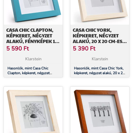
CASA CHIC CLAPTON,
CASA CHIC YORK,
KÉPKERET, NÉGYZET
KÉPKERET, NÉGYZET
ALAKÚ, FÉNYKÉPEK 15
ALAKÚ, 20 X 20 CM-ES
X 15 CM, PASZPARTU,
FÉNYKÉPEK,
5 590
Ft
5 390
Ft
ÜVEG
PASZPARTU, ÜVEG
Klarstein
Klarstein
Hasonlók, mint Casa Chic
Hasonlók, mint Casa Chic York,
Clapton, képkeret, négyzet
képkeret, négyzet alakú, 20 x 20
alakú, fényképek 15 x 15 cm,
cm-es fényképek, paszpartu,
paszpartu, üveg
üveg