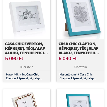
CASA CHIC EVERTON,
CASA CHIC CLAPTON,
KÉPKERET, TÉGLALAP
KÉPKERET, TÉGLALAP
ALAKÚ, FÉNYKÉPEK 14
ALAKÚ, FÉNYKÉPEK
X 9 CM, PASZPARTU,
24,8 X 19,3 CM,
5 090
Ft
6 090
Ft
ÜVEG
PASZPARTU, ÜVEG
Klarstein
Klarstein
Hasonlók, mint Casa Chic
Hasonlók, mint Casa Chic
Everton, képkeret, téglalap
Clapton, képkeret, téglalap
alakú, fényképek 14 x 9 cm,
alakú, fényképek 24,8 x 19,3 cm,
paszpartu, üveg
paszpartu, üveg