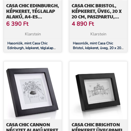
CASA CHIC EDINBURGH,
CASA CHIC BRISTOL,
KÉPKERET, TÉGLALAP
KÉPKERET, ÜVEG, 20 X
ALAKÚ, A4-ES
20 CM, PASZPARTU,
FÉNYKÉPEK 28,8 X 20
VALÓDI FA
6 390
Ft
4 890
Ft
CM, KERET, VALÓDI FA
Klarstein
Klarstein
Hasonlók, mint Casa Chic
Hasonlók, mint Casa Chic
Edinburgh, képkeret, téglalap
Bristol, képkeret, üveg, 20 x 20
alakú, A4-es fényképek 28,8 x
cm, paszpartu, valódi fa
20 cm, keret, valódi fa
CASA CHIC CANNON
CASA CHIC BRIGHTON
NÉGYZET ALAKÚ KERET
KÉPKERET ÜVEGPANEL