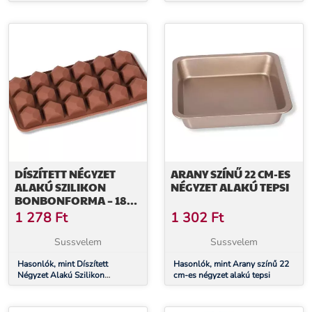
kapcsos tortaforma készlet
DÍSZÍTETT NÉGYZET
ARANY SZÍNŰ 22 CM-ES
ALAKÚ SZILIKON
NÉGYZET ALAKÚ TEPSI
BONBONFORMA – 18
ADAGOS
1 278
Ft
1 302
Ft
Sussvelem
Sussvelem
Hasonlók, mint Díszített
Hasonlók, mint Arany színű 22
Négyzet Alakú Szilikon
cm-es négyzet alakú tepsi
Bonbonforma – 18 Adagos