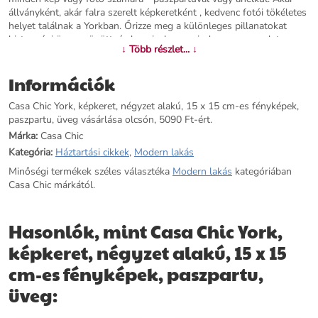
állványként, akár falra szerelt képkeretként , kedvenc fotói tökéletes
helyet találnak a Yorkban. Őrizze meg a különleges pillanatokat
biztonsági üveg mögött, és hagyja, hogy minden nap mosolyt
↓ Több részlet... ↓
fakasszon az arcán. A kevesebb néha több: blumfeldt Casa Chic
Yorkképkeret.
Információk
További információk>>
Casa Chic York, képkeret, négyzet alakú, 15 x 15 cm-es fényképek,
paszpartu, üveg vásárlása olcsón, 5090 Ft-ért.
Márka:
Casa Chic
Kategória:
Háztartási cikkek
,
Modern lakás
Minőségi termékek széles választéka
Modern lakás
kategóriában
Casa Chic márkától.
Hasonlók, mint Casa Chic York,
képkeret, négyzet alakú, 15 x 15
cm-es fényképek, paszpartu,
üveg: