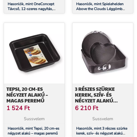
Hasonlók, mint OneConcept
Hasonlók, mint Spielehelden
Távcső, 12-szeres nagyítás,
Above the Clouds Léggömb
BAK7 optikai üveg
kártyák esküvői
kívánságokkalLéggömb alakú
kártyák 50db. DIN A6
TEPSI, 20 CM-ES
3 RÉSZES SZÜRKE
NÉGYZET ALAKÚ –
KEREK, SZÍV- ÉS
MAGAS PEREMŰ
NÉGYZET ALAKÚ
KAPCSOS
1 524
Ft
6 210
Ft
TORTAFORMA KÉSZLET
Sussvelem
Sussvelem
Hasonlók, mint Tepsi, 20 cm-es
Hasonlók, mint 3 részes szürke
négyzet alakú – magas peremű
kerek, szív- és négyzet alakú