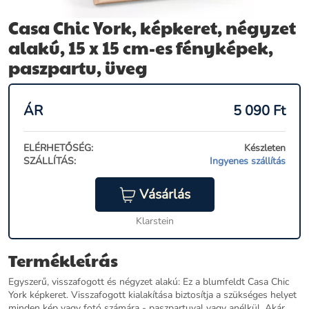
Casa Chic York, képkeret, négyzet
alakú, 15 x 15 cm-es fényképek,
paszpartu, üveg
ÁR
5 090
Ft
ELÉRHETŐSÉG:
Készleten
SZÁLLÍTÁS:
Ingyenes szállítás
Vásárlás
Klarstein
Termékleírás
Egyszerű, visszafogott és négyzet alakú: Ez a blumfeldt Casa Chic
York képkeret. Visszafogott kialakítása biztosítja a szükséges helyet
minden kép vagy fotó számára - paszpartuval vagy anélkül. Akár