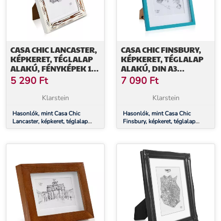
CASA CHIC LANCASTER,
CASA CHIC FINSBURY,
KÉPKERET, TÉGLALAP
KÉPKERET, TÉGLALAP
ALAKÚ, FÉNYKÉPEK 17
ALAKÚ, DIN A3
X 12 CM, PASZPARTU, FA
FÉNYKÉPEK,
5 290
Ft
7 090
Ft
PASZPARTU, PLEXI
Klarstein
Klarstein
Hasonlók, mint Casa Chic
Hasonlók, mint Casa Chic
Lancaster, képkeret, téglalap
Finsbury, képkeret, téglalap
alakú, fényképek 17 x 12 cm,
alakú, DIN A3 fényképek,
paszpartu, fa
paszpartu, plexi