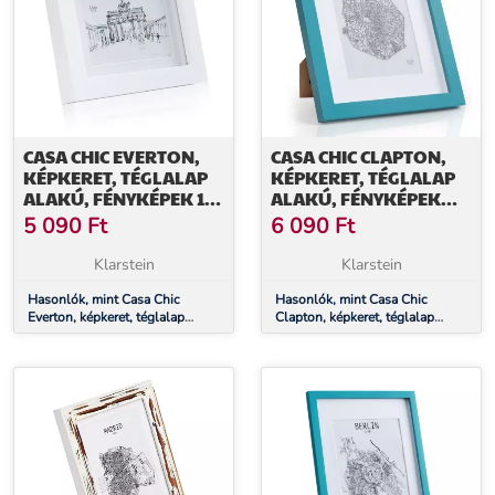
CASA CHIC EVERTON,
CASA CHIC CLAPTON,
KÉPKERET, TÉGLALAP
KÉPKERET, TÉGLALAP
ALAKÚ, FÉNYKÉPEK 14
ALAKÚ, FÉNYKÉPEK
X 9 CM, PASZPARTU,
24,8 X 19,3 CM,
5 090
Ft
6 090
Ft
ÜVEG
PASZPARTU, ÜVEG
Klarstein
Klarstein
Hasonlók, mint Casa Chic
Hasonlók, mint Casa Chic
Everton, képkeret, téglalap
Clapton, képkeret, téglalap
alakú, fényképek 14 x 9 cm,
alakú, fényképek 24,8 x 19,3 cm,
paszpartu, üveg
paszpartu, üveg