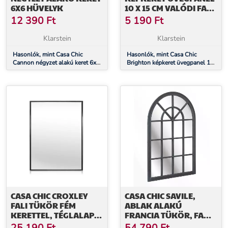
6X6 HÜVELYK
10 X 15 CM VALÓDI FA
PASZPARTUVAL
12 390
Ft
5 190
Ft
Klarstein
Klarstein
Hasonlók, mint Casa Chic
Hasonlók, mint Casa Chic
Cannon négyzet alakú keret 6x6
Brighton képkeret üvegpanel 10
hüvelyk
x 15 cm valódi fa paszpartuval
CASA CHIC CROXLEY
CASA CHIC SAVILE,
FALI TÜKÖR FÉM
ABLAK ALAKÚ
KERETTEL, TÉGLALAP
FRANCIA TÜKÖR, FA
ALAKÚ, 70 X 50 CM
KERET, 120 X 80 CM