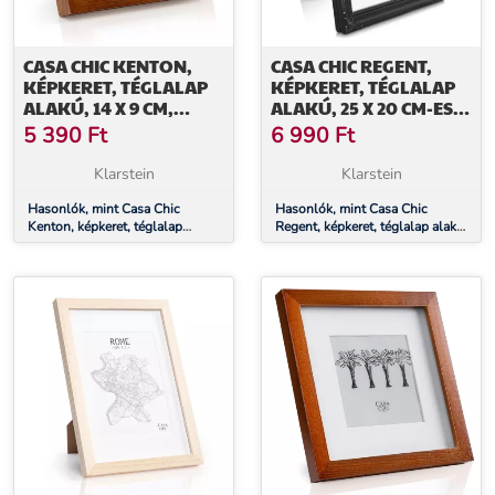
CASA CHIC KENTON,
CASA CHIC REGENT,
KÉPKERET, TÉGLALAP
KÉPKERET, TÉGLALAP
ALAKÚ, 14 X 9 CM,
ALAKÚ, 25 X 20 CM-ES
PASZPARTU, ÜVEG
FOTÓK, PASZPARTU,
5 390
Ft
6 990
Ft
ÜVEG, ROKOKÓ
Klarstein
Klarstein
Hasonlók, mint Casa Chic
Hasonlók, mint Casa Chic
Kenton, képkeret, téglalap
Regent, képkeret, téglalap alakú,
alakú, 14 x 9 cm, paszpartu,
25 x 20 cm-es fotók, paszpartu,
üveg
üveg, rokokó