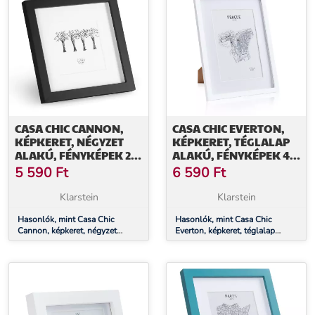
CASA CHIC CANNON,
CASA CHIC EVERTON,
KÉPKERET, NÉGYZET
KÉPKERET, TÉGLALAP
ALAKÚ, FÉNYKÉPEK 20
ALAKÚ, FÉNYKÉPEK 40
X 20 CM, PASZPARTU,
X 30 CM, PASZPARTU,
5 590
Ft
6 590
Ft
VALÓDI FA
ÜVEG
Klarstein
Klarstein
Hasonlók, mint Casa Chic
Hasonlók, mint Casa Chic
Cannon, képkeret, négyzet
Everton, képkeret, téglalap
alakú, fényképek 20 x 20 cm,
alakú, fényképek 40 x 30 cm,
paszpartu, valódi fa
paszpartu, üveg