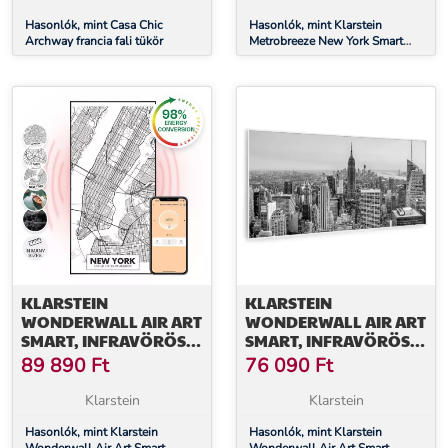
TÁVIRÁNYÍTÓ
Hasonlók, mint Casa Chic
Hasonlók, mint Klarstein
Archway francia fali tükör
Metrobreeze New York Smart
12k, mobil klíma, 12000 BTU /
3,5 kW, A energiaosztály,
távirányító
KLARSTEIN
KLARSTEIN
WONDERWALL AIR ART
WONDERWALL AIR ART
SMART, INFRAVÖRÖS
SMART, INFRAVÖRÖS
HŐSUGÁRZÓ, 60 X 120
HŐSUGÁRZÓ, 120 X 60
89 890
Ft
76 090
Ft
CM, 700 W, NEW YORK
CM, 700 W, NEW YORK
TÉRKÉPE
CITY
Klarstein
Klarstein
Hasonlók, mint Klarstein
Hasonlók, mint Klarstein