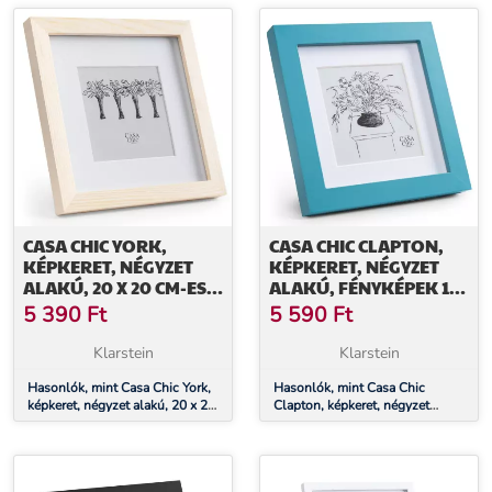
CASA CHIC YORK,
CASA CHIC CLAPTON,
KÉPKERET, NÉGYZET
KÉPKERET, NÉGYZET
ALAKÚ, 20 X 20 CM-ES
ALAKÚ, FÉNYKÉPEK 15
FÉNYKÉPEK,
X 15 CM, PASZPARTU,
5 390
Ft
5 590
Ft
PASZPARTU, ÜVEG
ÜVEG
Klarstein
Klarstein
Hasonlók, mint Casa Chic York,
Hasonlók, mint Casa Chic
képkeret, négyzet alakú, 20 x 20
Clapton, képkeret, négyzet
cm-es fényképek, paszpartu,
alakú, fényképek 15 x 15 cm,
üveg
paszpartu, üveg