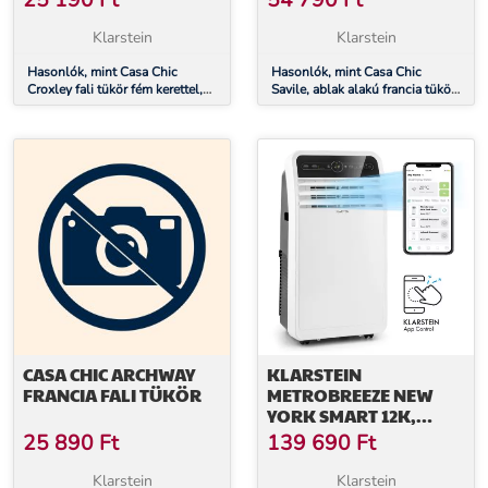
25 190
Ft
54 790
Ft
Klarstein
Klarstein
Hasonlók, mint Casa Chic
Hasonlók, mint Casa Chic
Croxley fali tükör fém kerettel,
Savile, ablak alakú francia tükör,
téglalap alakú, 70 x 50 cm
fa keret, 120 x 80 cm
CASA CHIC ARCHWAY
KLARSTEIN
FRANCIA FALI TÜKÖR
METROBREEZE NEW
YORK SMART 12K,
MOBIL KLÍMA, 12000
25 890
Ft
139 690
Ft
BTU / 3,5 KW, A
ENERGIAOSZTÁLY,
Klarstein
Klarstein