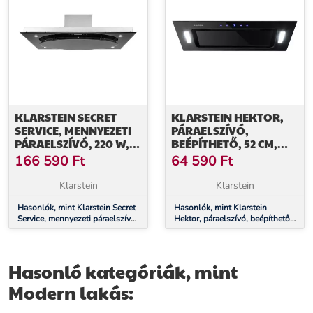
KLARSTEIN SECRET
KLARSTEIN HEKTOR,
SERVICE, MENNYEZETI
PÁRAELSZÍVÓ,
PÁRAELSZÍVÓ, 220 W,
BEÉPÍTHETŐ, 52 CM,
ÉRINTŐKÉPERNYŐS,
530 M³/Ó ELSZÍVÓ
166 590
Ft
64 590
Ft
ÜVEG, LED
TELJESÍTMÉNY, LED,
ÉRINTŐKÉPERNYŐS,
Klarstein
Klarstein
ÜVEG
Hasonlók, mint Klarstein Secret
Hasonlók, mint Klarstein
Service, mennyezeti páraelszívó,
Hektor, páraelszívó, beépíthető,
220 W, érintőképernyős, üveg,
52 cm, 530 m³/ó elszívó
LED
teljesítmény, LED,
érintőképernyős, üveg
Hasonló kategóriák, mint
Modern lakás: