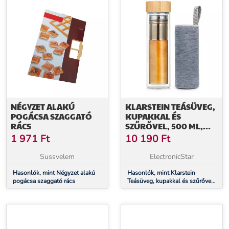
NÉGYZET ALAKÚ
KLARSTEIN TEÁSÜVEG,
POGÁCSA SZAGGATÓ
KUPAKKAL ÉS
RÁCS
SZŰRŐVEL, 500 ML,
DUPLA ÜVEG,
1 971
Ft
10 190
Ft
BAMBUSZ FEDÉL
Sussvelem
ElectronicStar
Hasonlók, mint Négyzet alakú
Hasonlók, mint Klarstein
pogácsa szaggató rács
Teásüveg, kupakkal és szűrővel,
500 ml, dupla üveg, bambusz
fedél