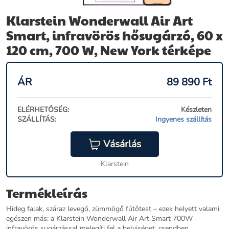
Klarstein Wonderwall Air Art
Smart, infravörös hősugárzó, 60 x
120 cm, 700 W, New York térképe
ÁR
89 890
Ft
ELÉRHETŐSÉG:
Készleten
SZÁLLÍTÁS:
Ingyenes szállítás
Vásárlás
Klarstein
Termékleírás
Hideg falak, száraz levegő, zümmögő fűtőtest – ezek helyett valami
egészen más: a Klarstein Wonderwall Air Art Smart 700W
infravörös sugárzással melegíti fel a helyiséget, csendben,