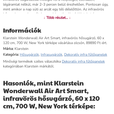
légáramlat nélkül, már 2–3 percen belül érezhetően. Pontosan úgy,
mint amikor a nap süti az arcát egy téli délelőttön. Az infravörös
hőpanel nem a levegőt, hanem közvetlenül a felületeket és az
↓ Több részlet... ↓
embereket melegíti – ezért egyenletes a hőérzet, nem szárad ki a
szoba levegője, és egyetlen ventilátorzaj sem zavarja a csendet. Az A
Információk
energiaosztálynak köszönhetően a Wonderwall Air Art Smart akár
50%-kal kevesebb áramot fogyaszt, mint a hagyományos
Klarstein Wonderwall Air Art Smart, infravörös hősugárzó, 60 x
elektromos fűtőtestek – ez a különbség a téli rezsiszámlákon is
120 cm, 700 W, New York térképe vásárlása olcsón, 89890 Ft-ért.
megmutatkozik. A készülék tartós alumíniumházát prémium lakk
fedi, karbantartása egyszerű: elég egy nedves törlőkendő. Falra és
Márka:
Klarstein
mennyezetre egyaránt felszerelhető, és modern lakáskörnyezetben
Kategória:
Hősugárzók
,
Infrasugárzók
,
Dekoratív infra fűtőpanelek
elegáns kiegészítőként illeszkedik a térbe. A kezelés termosztáttal,
Minőségi termékek széles választéka
Dekoratív infra fűtőpanelek
programozható időzítővel és automatikus túlhevülés elleni
kategóriában Klarstein márkától.
védelemmel történik – mindez alapfelszereltségként. Csatlakozási
feszültség: 220–240 V, 50 Hz. CE-tanúsítvánnyal rendelkezik,
megfelel az EU biztonsági előírásoknak. Hálószobába,
Hasonlók, mint Klarstein
gyerekszobába, dolgozószobába és nappaliba egyaránt ajánlott –
különösen ott, ahol a konvektoros fűtés zavaró, vagy ahol fontos a
Wonderwall Air Art Smart,
légmozgásmentes, csendes komfort. Használható önálló fűtési
infravörös hősugárzó, 60 x 120
megoldásként és a meglévő fűtési rendszer kiegészítéseként is.
Rendelje meg még ma a Klarstein Wonderwall Air Art Smart 700W
cm, 700 W, New York térképe:
infravörös hőpanelt, és élvezze a kellemes, energiatakarékos
meleget egész télen át.