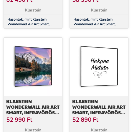
61 490
Ft
58 590
Ft
CM, 500 W,
CM, 500 W, KERTI ÚT
NAPFELKELTE
Klarstein
Klarstein
Hasonlók, mint Klarstein
Hasonlók, mint Klarstein
Wonderwall Air Art Smart,
Wonderwall Air Art Smart,
infravörös hősugárzó, 80 x 60
infravörös hősugárzó, 80 x 60
cm, 500 W, napfelkelte
cm, 500 W, kerti út
KLARSTEIN
KLARSTEIN
WONDERWALL AIR ART
WONDERWALL AIR ART
SMART, INFRAVÖRÖS
SMART, INFRAVÖRÖS
HŐSUGÁRZÓ, 60 X 60
HŐSUGÁRZÓ, 60 X 60
52 990
Ft
52 890
Ft
CM, 350 W, TENGER
CM, 350 W, MOTTÓ
Klarstein
Klarstein