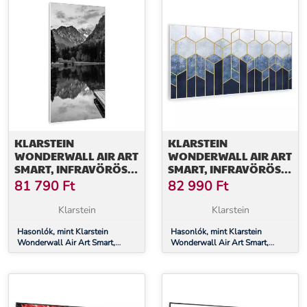
KLARSTEIN
KLARSTEIN
WONDERWALL AIR ART
WONDERWALL AIR ART
SMART, INFRAVÖRÖS
SMART, INFRAVÖRÖS
HŐSUGÁRZÓ, 60 X 120
HŐSUGÁRZÓ, 120 X 60
81 790
Ft
82 990
Ft
CM, 700 W, FEKETE-
CM, 700 W, KÉK CSÍK
FEHÉR TENGER
Klarstein
Klarstein
Hasonlók, mint Klarstein
Hasonlók, mint Klarstein
Wonderwall Air Art Smart,
Wonderwall Air Art Smart,
infravörös hősugárzó, 60 x 120
infravörös hősugárzó, 120 x 60
cm, 700 W, fekete-fehér tenger
cm, 700 W, kék csík