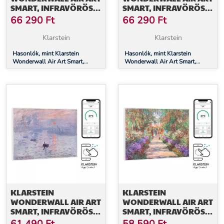
SMART, INFRAVÖRÖS
SMART, INFRAVÖRÖS
HŐSUGÁRZÓ, 80 X 60
HŐSUGÁRZÓ, 80 X 60
66 290
Ft
66 290
Ft
CM, 500 W, KÉK
CM, 500 W, CSILLAGOS
HULLÁMOK
ÉGBOLT
Klarstein
Klarstein
Hasonlók, mint Klarstein
Hasonlók, mint Klarstein
Wonderwall Air Art Smart,
Wonderwall Air Art Smart,
infravörös hősugárzó, 80 x 60
infravörös hősugárzó, 80 x 60
cm, 500 W, kék hullámok
cm, 500 W, csillagos égbolt
KLARSTEIN
KLARSTEIN
WONDERWALL AIR ART
WONDERWALL AIR ART
SMART, INFRAVÖRÖS
SMART, INFRAVÖRÖS
HŐSUGÁRZÓ, 80 X 60
HŐSUGÁRZÓ, 80 X 60