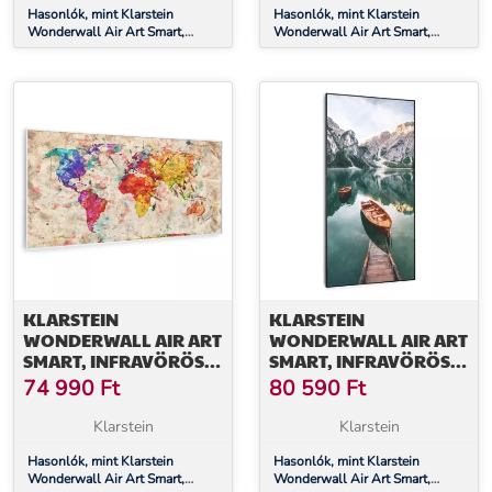
Hasonlók, mint Klarstein
Hasonlók, mint Klarstein
Wonderwall Air Art Smart,
Wonderwall Air Art Smart,
infravörös hősugárzó, 120 x 60
infravörös hősugárzó, 120 x 60
cm, 700 W, éjszakai térkép
cm, 700 W, térkép állatokkal
KLARSTEIN
KLARSTEIN
WONDERWALL AIR ART
WONDERWALL AIR ART
SMART, INFRAVÖRÖS
SMART, INFRAVÖRÖS
HŐSUGÁRZÓ, 120 X 60
HŐSUGÁRZÓ, 60 X 120
74 990
Ft
80 590
Ft
CM, 700 W, SZÍNES
CM, 700 W, TENGER
TÉRKÉP
FÜGGŐLEGESEN
Klarstein
Klarstein
Hasonlók, mint Klarstein
Hasonlók, mint Klarstein
Wonderwall Air Art Smart,
Wonderwall Air Art Smart,