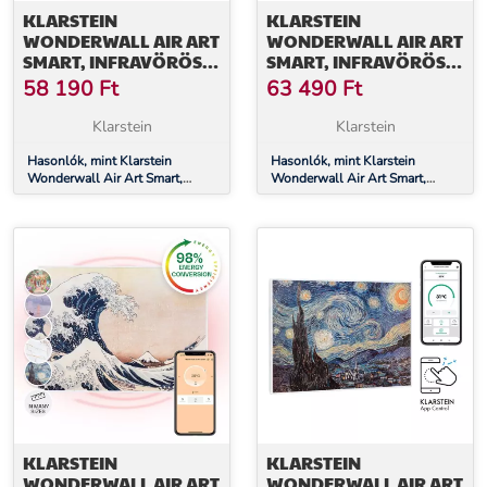
KLARSTEIN
KLARSTEIN
WONDERWALL AIR ART
WONDERWALL AIR ART
SMART, INFRAVÖRÖS
SMART, INFRAVÖRÖS
HŐSUGÁRZÓ, 80 X 60
HŐSUGÁRZÓ, 80 X 60
58 190
Ft
63 490
Ft
CM, 500 W, VIRÁGOK
CM, 500 W, FALI, HEGY
Klarstein
Klarstein
Hasonlók, mint Klarstein
Hasonlók, mint Klarstein
Wonderwall Air Art Smart,
Wonderwall Air Art Smart,
infravörös hősugárzó, 80 x 60
infravörös hősugárzó, 80 x 60
cm, 500 W, virágok
cm, 500 W, fali, hegy
KLARSTEIN
KLARSTEIN
WONDERWALL AIR ART
WONDERWALL AIR ART