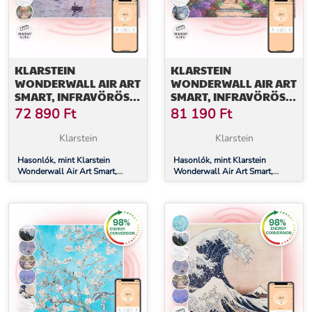
KLARSTEIN
KLARSTEIN
WONDERWALL AIR ART
WONDERWALL AIR ART
SMART, INFRAVÖRÖS
SMART, INFRAVÖRÖS
HŐSUGÁRZÓ, 120 X 60
HŐSUGÁRZÓ, 120 X 60
72 890
Ft
81 190
Ft
CM, 700 W,
CM, 700 W,
ALKALMAZÁS,
ALKALMAZÁS, KERTI
Klarstein
Klarstein
NAPFELKELTE
ÖSVÉNY
Hasonlók, mint Klarstein
Hasonlók, mint Klarstein
Wonderwall Air Art Smart,
Wonderwall Air Art Smart,
infravörös hősugárzó, 120 x 60
infravörös hősugárzó, 120 x 60
cm, 700 W, alkalmazás,
cm, 700 W, alkalmazás, kerti
napfelkelte
ösvény