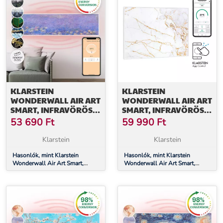
KLARSTEIN
KLARSTEIN
WONDERWALL AIR ART
WONDERWALL AIR ART
SMART, INFRAVÖRÖS
SMART, INFRAVÖRÖS
HŐSUGÁRZÓ, 120 X 30
HŐSUGÁRZÓ, 80 X 60
53 690
Ft
59 990
Ft
CM, 350 W,
CM, 500 W, MÁRVÁNY
ALKALMAZÁS,
Klarstein
Klarstein
TAVIRÓZSÁK
Hasonlók, mint Klarstein
Hasonlók, mint Klarstein
Wonderwall Air Art Smart,
Wonderwall Air Art Smart,
infravörös hősugárzó, 120 x 30
infravörös hősugárzó, 80 x 60
cm, 350 W, alkalmazás,
cm, 500 W, márvány
tavirózsák