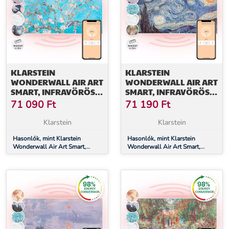
KLARSTEIN
KLARSTEIN
WONDERWALL AIR ART
WONDERWALL AIR ART
SMART, INFRAVÖRÖS
SMART, INFRAVÖRÖS
HŐSUGÁRZÓ, 120 X 60
HŐSUGÁRZÓ, 120 X 60
71 090
Ft
71 190
Ft
CM, 700 W,
CM, 700 W,
ALKALMAZÁS,
ALKALMAZÁS,
Klarstein
Klarstein
MANDULAVIRÁG
CSILLAGOK
Hasonlók, mint Klarstein
Hasonlók, mint Klarstein
Wonderwall Air Art Smart,
Wonderwall Air Art Smart,
infravörös hősugárzó, 120 x 60
infravörös hősugárzó, 120 x 60
cm, 700 W, alkalmazás,
cm, 700 W, alkalmazás,
mandulavirág
csillagok