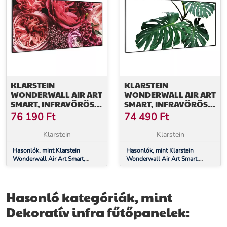
KLARSTEIN
KLARSTEIN
WONDERWALL AIR ART
WONDERWALL AIR ART
SMART, INFRAVÖRÖS
SMART, INFRAVÖRÖS
HŐSUGÁRZÓ, 120 X 60
HŐSUGÁRZÓ, 120 X 60
76 190
Ft
74 490
Ft
CM, 700 W, VIRÁG
CM, 700 W, ZÖLD LEVÉL
Klarstein
Klarstein
Hasonlók, mint Klarstein
Hasonlók, mint Klarstein
Wonderwall Air Art Smart,
Wonderwall Air Art Smart,
infravörös hősugárzó, 120 x 60
infravörös hősugárzó, 120 x 60
cm, 700 W, virág
cm, 700 W, zöld levél
Hasonló kategóriák, mint
Dekoratív infra fűtőpanelek: