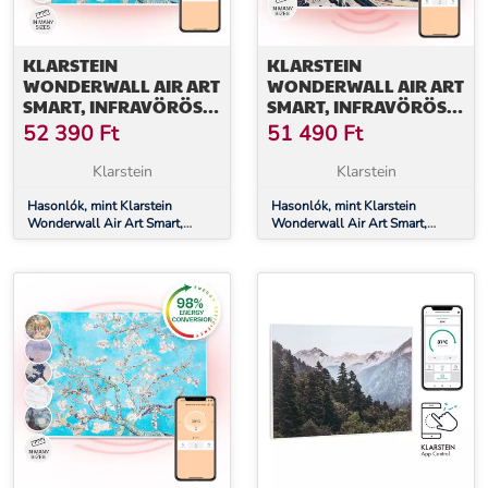
KLARSTEIN
KLARSTEIN
WONDERWALL AIR ART
WONDERWALL AIR ART
SMART, INFRAVÖRÖS
SMART, INFRAVÖRÖS
HŐSUGÁRZÓ, 60 X 60
HŐSUGÁRZÓ, 60 X 60
52 390
Ft
51 490
Ft
CM, 350 W,
CM, 350 W,
ALKALMAZÁS,
ALKALMAZÁS, HULLÁM
Klarstein
Klarstein
MANDULA VIRÁG
Hasonlók, mint Klarstein
Hasonlók, mint Klarstein
Wonderwall Air Art Smart,
Wonderwall Air Art Smart,
infravörös hősugárzó, 60 x 60
infravörös hősugárzó, 60 x 60
cm, 350 W, alkalmazás,
cm, 350 W, alkalmazás, hullám
mandula virág