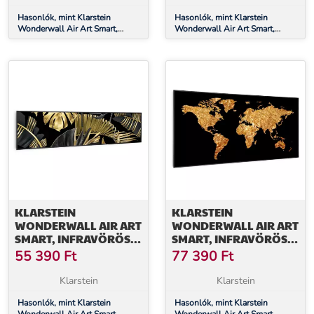
Hasonlók, mint Klarstein
Hasonlók, mint Klarstein
Wonderwall Air Art Smart,
Wonderwall Air Art Smart,
infravörös hősugárzó, 60 x 60
infravörös hősugárzó, 60 x 60
cm, 350 W, tenger
cm, 350 W, mottó
KLARSTEIN
KLARSTEIN
WONDERWALL AIR ART
WONDERWALL AIR ART
SMART, INFRAVÖRÖS
SMART, INFRAVÖRÖS
HŐSUGÁRZÓ, 120 X 30
HŐSUGÁRZÓ, 120 X 60
55 390
Ft
77 390
Ft
CM, 350 W, FEKETE
CM, 700 W, ARANY
VIRÁG
TÉRKÉP
Klarstein
Klarstein
Hasonlók, mint Klarstein
Hasonlók, mint Klarstein