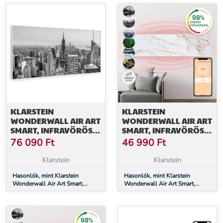
További információk>>
KLARSTEIN
KLARSTEIN
WONDERWALL AIR ART
WONDERWALL AIR ART
SMART, INFRAVÖRÖS
SMART, INFRAVÖRÖS
HŐSUGÁRZÓ, 120 X 60
HŐSUGÁRZÓ, 120 X 30
76 090
Ft
46 990
Ft
CM, 700 W, NEW YORK
CM, 350 W,
CITY
ALKALMAZÁS,
Klarstein
Klarstein
MÁRVÁNY II
Hasonlók, mint Klarstein
Hasonlók, mint Klarstein
Wonderwall Air Art Smart,
Wonderwall Air Art Smart,
infravörös hősugárzó, 120 x 60
infravörös hősugárzó, 120 x 30
cm, 700 W, New York City
cm, 350 W, alkalmazás,
márvány II