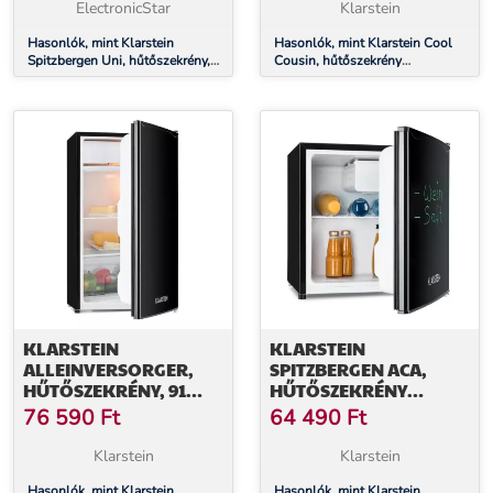
ENERGIAHATÉKONYSÁGI
ENERGIAHATÉKONYSÁGI
ElectronicStar
Klarstein
OSZTÁLY, FEHÉR
OSZTÁLY, FEKETE
Hasonlók, mint Klarstein
Hasonlók, mint Klarstein Cool
Spitzbergen Uni, hűtőszekrény,
Cousin, hűtőszekrény
91 liter, 10 liter fagyasztórekesz,
fagyasztóval, 70/11 liter, 40 dB,
E energiahatékonysági osztály,
E energiahatékonysági osztály,
fehér
fekete
KLARSTEIN
KLARSTEIN
ALLEINVERSORGER,
SPITZBERGEN ACA,
HŰTŐSZEKRÉNY, 91
HŰTŐSZEKRÉNY
LITER, E
FAGYASZTÓVAL, 46
76 590
Ft
64 490
Ft
ENERGIAHATÉKONYSÁGI
LITER, E
OSZTÁLY, 2 EMELETES
ENERGIAHATÉKONYSÁGI
Klarstein
Klarstein
FAGYASZTÓREKESZ,
OSZTÁLY, FEKETE
Hasonlók, mint Klarstein
Hasonlók, mint Klarstein