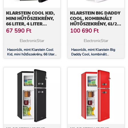
KLARSTEIN COOL KID,
KLARSTEIN BIG DADDY
MINI HŰTŐSZEKRÉNY,
COOL, KOMBINÁLT
66 LITER, 4 LITER
HŰTŐSZEKRÉNY, 61/26
FAGYASZTÓREKESZ, 41
LITERES, 40 DB, F
67 590
Ft
100 690
Ft
DB, F
ENERGIAHATÉKONYSÁGI
ENERGIAHATÉKONYSÁGI
OSZTÁLY, FEHÉR
ElectronicStar
ElectronicStar
OSZTÁLY, FEKETE
Hasonlók, mint Klarstein Cool
Hasonlók, mint Klarstein Big
Kid, mini hűtőszekrény, 66 liter,
Daddy Cool, kombinált
4 liter fagyasztórekesz, 41 dB, F
hűtőszekrény, 61/26 literes, 40
energiahatékonysági osztály,
dB, F energiahatékonysági
fekete
osztály, fehér