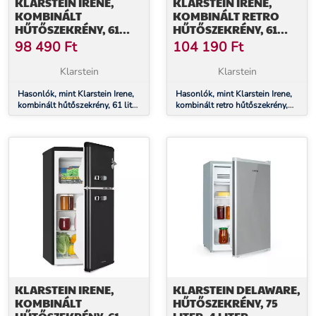
KLARSTEIN IRENE,
KLARSTEIN IRENE,
KOMBINÁLT
KOMBINÁLT RETRO
HŰTŐSZEKRÉNY, 61
HŰTŐSZEKRÉNY, 61
LITER HŰTŐSZEKRÉNY,
LITER HŰTŐSZEKRÉNY,
98 490
Ft
104 190
Ft
25 LITER FAGYASZTÓ,
25 LITER FAGYASZTÓ,
RETRO, PIROS
PIROS
Klarstein
Klarstein
Hasonlók, mint Klarstein Irene,
Hasonlók, mint Klarstein Irene,
kombinált hűtőszekrény, 61 liter
kombinált retro hűtőszekrény,
hűtőszekrény, 25 liter fagyasztó,
61 liter hűtőszekrény, 25 liter
retro, piros
fagyasztó, piros
KLARSTEIN IRENE,
KLARSTEIN DELAWARE,
KOMBINÁLT
HŰTŐSZEKRÉNY, 75