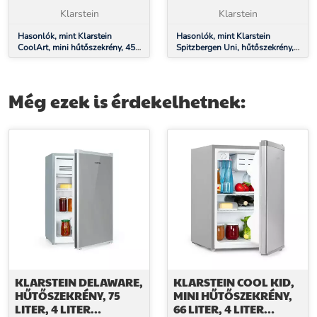
FAGYASZTÓ,
ENERGIAHATÉKONYSÁGI
Klarstein
Klarstein
FORMATERVEZETT
OSZTÁLY, FEHÉR
AJTÓ
Hasonlók, mint Klarstein
Hasonlók, mint Klarstein
CoolArt, mini hűtőszekrény, 45
Spitzbergen Uni, hűtőszekrény,
liter, E energiahatékonysági
91 liter, 10 liter fagyasztórekesz,
osztály, 1,5 liter fagyasztó,
E energiahatékonysági osztály,
formatervezett ajtó
fehér
Még ezek is érdekelhetnek:
KLARSTEIN DELAWARE,
KLARSTEIN COOL KID,
HŰTŐSZEKRÉNY, 75
MINI HŰTŐSZEKRÉNY,
LITER, 4 LITER
66 LITER, 4 LITER