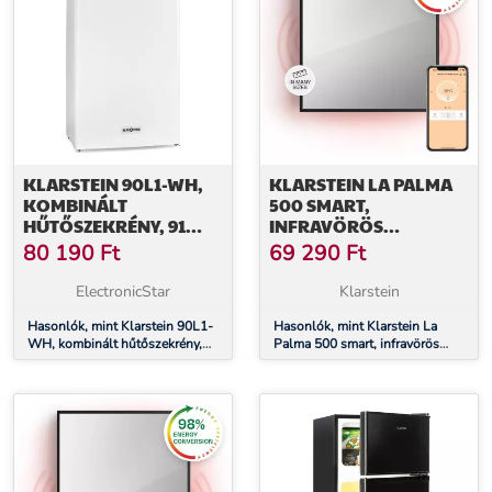
KLARSTEIN 90L1-WH,
KLARSTEIN LA PALMA
KOMBINÁLT
500 SMART,
HŰTŐSZEKRÉNY, 91
INFRAVÖRÖS
LITER, E
HŐSUGÁRZÓ 2 AZ 1-
80 190
Ft
69 290
Ft
ENERGIAHATÉKONYSÁGI
BEN, 60 X 60 CM, 500
OSZTÁLY
W, TÜKÖR ELÜLSŐ
ElectronicStar
Klarstein
RÉSZ
Hasonlók, mint Klarstein 90L1-
Hasonlók, mint Klarstein La
WH, kombinált hűtőszekrény,
Palma 500 smart, infravörös
91 liter, E energiahatékonysági
hősugárzó 2 az 1-ben, 60 x 60
osztály
cm, 500 W, tükör elülső rész