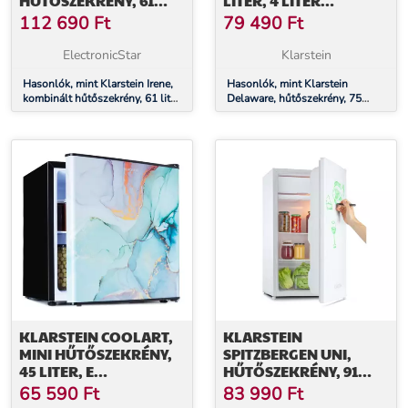
HŰTŐSZEKRÉNY, 61
LITER, 4 LITER
LITER HŰTŐSZEKRÉNY,
FAGYASZTÓ, E
112 690
Ft
79 490
Ft
25 LITER FAGYASZTÓ,
ENERGIAHATÉKONYSÁGI
RETRO, PIROS
OSZTÁLY,
ElectronicStar
Klarstein
KOMPRESSZIÓ HŰTÉS
Hasonlók, mint Klarstein Irene,
Hasonlók, mint Klarstein
kombinált hűtőszekrény, 61 liter
Delaware, hűtőszekrény, 75
hűtőszekrény, 25 liter fagyasztó,
liter, 4 liter fagyasztó, E
retro, piros
energiahatékonysági osztály,
kompresszió hűtés
KLARSTEIN COOLART,
KLARSTEIN
MINI HŰTŐSZEKRÉNY,
SPITZBERGEN UNI,
45 LITER, E
HŰTŐSZEKRÉNY, 91
ENERGIAHATÉKONYSÁGI
LITER, 10 LITER
65 590
Ft
83 990
Ft
OSZTÁLY, 1,5 LITER
FAGYASZTÓREKESZ, E