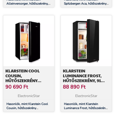
FEKETE
Alleinversorger, hűtőszekrény,
Spitzbergen Aca, hűtőszekrény
91 liter, E energiahatékonysági
fagyasztóval, 46 liter, E
osztály, 2 emeletes
energiahatékonysági osztály,
fagyasztórekesz, fekete
fekete
KLARSTEIN COOL
KLARSTEIN
COUSIN,
LUMINANCE FROST,
HŰTŐSZEKRÉNY
HŰTŐSZEKRÉNY, 91
FAGYASZTÓVAL, 70/11
LITER, E
90 690
Ft
88 890
Ft
LITER, 40 DB, E
ENERGIAHATÉKONYSÁGI
ENERGIAHATÉKONYSÁGI
OSZTÁLY, ZÖLDSÉG
ElectronicStar
ElectronicStar
OSZTÁLY, FEKETE
REKESZ, 2 ÜVEGPOLC,
Hasonlók, mint Klarstein Cool
FEKETE
Hasonlók, mint Klarstein
Cousin, hűtőszekrény
Luminance Frost, hűtőszekrény,
fagyasztóval, 70/11 liter, 40 dB,
91 liter, E energiahatékonysági