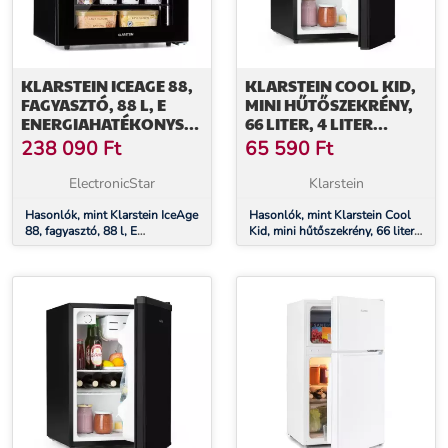
KLARSTEIN ICEAGE 88,
KLARSTEIN COOL KID,
FAGYASZTÓ, 88 L, E
MINI HŰTŐSZEKRÉNY,
ENERGIAHATÉKONYSÁGI
66 LITER, 4 LITER
OSZTÁLY, 2 EMELET,
FAGYASZTÓREKESZ, 41
238 090
Ft
65 590
Ft
TERMOSZTÁT, ÜVEG
DB, F
ELÜLSŐ RÉSZLAP
ENERGIAHATÉKONYSÁGI
ElectronicStar
Klarstein
OSZTÁLY, FEKETE
Hasonlók, mint Klarstein IceAge
Hasonlók, mint Klarstein Cool
88, fagyasztó, 88 l, E
Kid, mini hűtőszekrény, 66 liter,
energiahatékonysági osztály, 2
4 liter fagyasztórekesz, 41 dB, F
emelet, termosztát, üveg elülső
energiahatékonysági osztály,
részlap
fekete