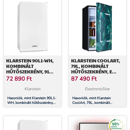
KLARSTEIN 90L1-WH,
KLARSTEIN COOLART,
KOMBINÁLT
79L, KOMBINÁLT
HŰTŐSZEKRÉNY, 91
HŰTŐSZEKRÉNY, E
LITER, E
ENERGIAHATÉKONYSÁGI
72 890
Ft
87 490
Ft
ENERGIAHATÉKONYSÁGI
OSZTÁLY, 9 LITER
OSZTÁLY
FAGYASZTÓ,
Klarstein
ElectronicStar
FORMATERVEZETT
Hasonlók, mint Klarstein 90L1-
AJTÓ
Hasonlók, mint Klarstein
WH, kombinált hűtőszekrény,
CoolArt, 79L, kombinált
91 liter, E energiahatékonysági
hűtőszekrény, E
osztály
energiahatékonysági osztály, 9
liter fagyasztó, formatervezett
ajtó