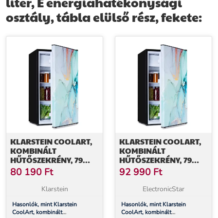
liter, E energiahatékonysági
módon hűlnek és fagynak!
osztály, tábla elülső rész, fekete:
További információk>>
KLARSTEIN COOLART,
KLARSTEIN COOLART,
KOMBINÁLT
KOMBINÁLT
HŰTŐSZEKRÉNY, 79
HŰTŐSZEKRÉNY, 79
LITER, E
LITER, E
80 190
Ft
92 990
Ft
ENERGIAHATÉKONYSÁGI
ENERGIAHATÉKONYSÁGI
OSZTÁLY, 9 LITER
OSZTÁLY, 9 LITER
Klarstein
ElectronicStar
FAGYASZTÓ,
FAGYASZTÓ,
FORMATERVEZETT
Hasonlók, mint Klarstein
FORMATERVEZETT
Hasonlók, mint Klarstein
CoolArt, kombinált
CoolArt, kombinált
AJTÓ
AJTÓ