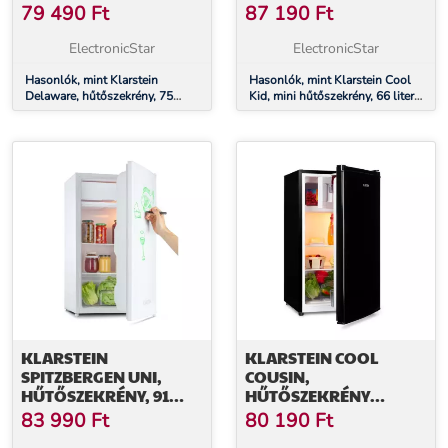
FAGYASZTÓ, E
FAGYASZTÓREKESZ, 41
79 490
Ft
87 190
Ft
ENERGIAHATÉKONYSÁGI
DB, F
OSZTÁLY,
ENERGIAHATÉKONYSÁGI
ElectronicStar
ElectronicStar
KOMPRESSZIÓ HŰTÉS
OSZTÁLY, CSISZOLT
Hasonlók, mint Klarstein
ROZSDAMENTES ACÉL
Hasonlók, mint Klarstein Cool
Delaware, hűtőszekrény, 75
Kid, mini hűtőszekrény, 66 liter,
liter, 4 liter fagyasztó, E
4 liter fagyasztórekesz, 41 dB, F
energiahatékonysági osztály,
energiahatékonysági osztály,
kompresszió hűtés
csiszolt rozsdamentes acél
KLARSTEIN
KLARSTEIN COOL
SPITZBERGEN UNI,
COUSIN,
HŰTŐSZEKRÉNY, 91
HŰTŐSZEKRÉNY
LITER, 10 LITER
FAGYASZTÓVAL, 70/11
83 990
Ft
80 190
Ft
FAGYASZTÓREKESZ, E
LITER, 40 DB, E