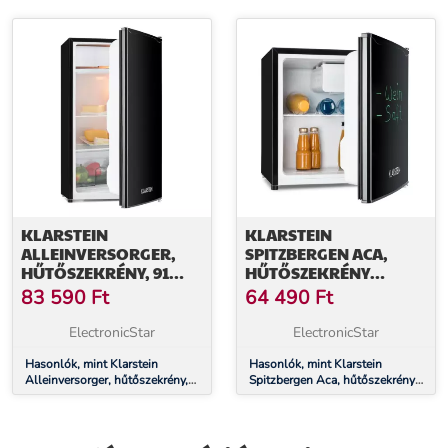
E energiahatékonysági osztály,
osztály, zöldség rekesz, 2
fekete
üvegpolc, fekete
KLARSTEIN
KLARSTEIN
ALLEINVERSORGER,
SPITZBERGEN ACA,
HŰTŐSZEKRÉNY, 91
HŰTŐSZEKRÉNY
LITER, E
FAGYASZTÓVAL, 46
83 590
Ft
64 490
Ft
ENERGIAHATÉKONYSÁGI
LITER, E
OSZTÁLY, 2 EMELETES
ENERGIAHATÉKONYSÁGI
ElectronicStar
ElectronicStar
FAGYASZTÓREKESZ,
OSZTÁLY, FEKETE
FEKETE
Hasonlók, mint Klarstein
Hasonlók, mint Klarstein
Alleinversorger, hűtőszekrény,
Spitzbergen Aca, hűtőszekrény
91 liter, E energiahatékonysági
fagyasztóval, 46 liter, E
osztály, 2 emeletes
energiahatékonysági osztály,
fagyasztórekesz, fekete
fekete