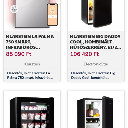
KLARSTEIN LA PALMA
KLARSTEIN BIG DADDY
750 SMART,
COOL, KOMBINÁLT
INFRAVÖRÖS
HŰTŐSZEKRÉNY, 61/26
HŐSUGÁRZÓ 2 AZ 1-
LITERES, 40 DB, F
85 090
Ft
106 490
Ft
BEN, 85 X 60 CM, 750 W,
ENERGIAHATÉKONYSÁGI
TÜKÖR ELÜLSŐ RÉSZ
OSZTÁLY, FEKETE
Klarstein
ElectronicStar
Hasonlók, mint Klarstein La
Hasonlók, mint Klarstein Big
Palma 750 smart, infravörös
Daddy Cool, kombinált
hősugárzó 2 az 1-ben, 85 x 60
hűtőszekrény, 61/26 literes, 40
cm, 750 W, tükör elülső rész
dB, F energiahatékonysági
osztály, fekete