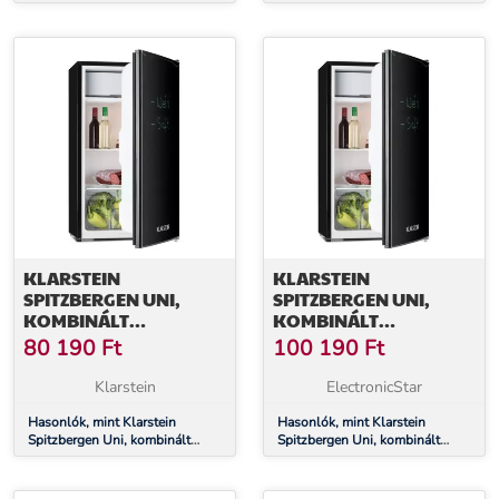
hűtőszekrény, 79 liter, E
hűtőszekrény, 79 liter, E
energiahatékonysági osztály, 9
energiahatékonysági osztály, 9
liter fagyasztó, formatervezett
liter fagyasztó, formatervezett
ajtó
ajtó
KLARSTEIN
KLARSTEIN
SPITZBERGEN UNI,
SPITZBERGEN UNI,
KOMBINÁLT
KOMBINÁLT
HŰTŐSZEKRÉNY, 91
HŰTŐSZEKRÉNY, 91
80 190
Ft
100 190
Ft
LITER, E
LITER, E
ENERGIAHATÉKONYSÁGI
ENERGIAHATÉKONYSÁGI
Klarstein
ElectronicStar
OSZTÁLY, FEKETE
OSZTÁLY, FEKETE
Hasonlók, mint Klarstein
Hasonlók, mint Klarstein
Spitzbergen Uni, kombinált
Spitzbergen Uni, kombinált
hűtőszekrény, 91 liter, E
hűtőszekrény, 91 liter, E
energiahatékonysági osztály,
energiahatékonysági osztály,
fekete
fekete