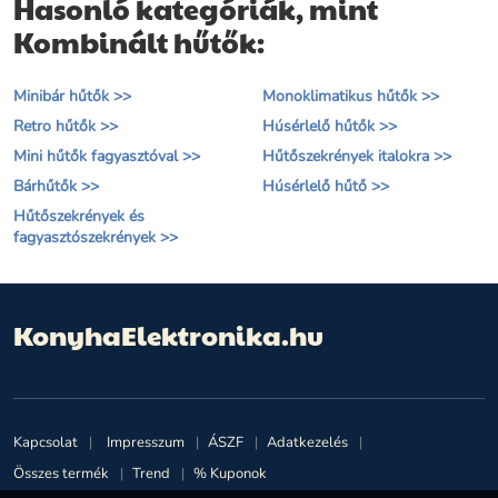
Hasonló kategóriák, mint
Kombinált hűtők:
Minibár hűtők >>
Monoklimatikus hűtők >>
Retro hűtők >>
Húsérlelő hűtők >>
Mini hűtők fagyasztóval >>
Hűtőszekrények italokra >>
Bárhűtők >>
Húsérlelő hűtő >>
Hűtőszekrények és
fagyasztószekrények >>
KonyhaElektronika.hu
Kapcsolat
Impresszum
ÁSZF
Adatkezelés
Összes termék
Trend
% Kuponok