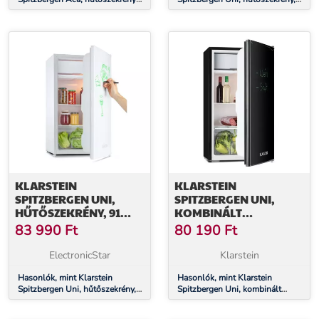
fagyasztóval, 46 liter, E
91 liter, 10 liter fagyasztórekesz,
energiahatékonysági osztály,
E energiahatékonysági osztály,
fekete
fehér
KLARSTEIN
KLARSTEIN
SPITZBERGEN UNI,
SPITZBERGEN UNI,
HŰTŐSZEKRÉNY, 91
KOMBINÁLT
LITER, 10 LITER
HŰTŐSZEKRÉNY, 91
83 990
Ft
80 190
Ft
FAGYASZTÓREKESZ, E
LITER, E
ENERGIAHATÉKONYSÁGI
ENERGIAHATÉKONYSÁGI
ElectronicStar
Klarstein
OSZTÁLY, FEHÉR
OSZTÁLY, FEKETE
Hasonlók, mint Klarstein
Hasonlók, mint Klarstein
Spitzbergen Uni, hűtőszekrény,
Spitzbergen Uni, kombinált
91 liter, 10 liter fagyasztórekesz,
hűtőszekrény, 91 liter, E
E energiahatékonysági osztály,
energiahatékonysági osztály,