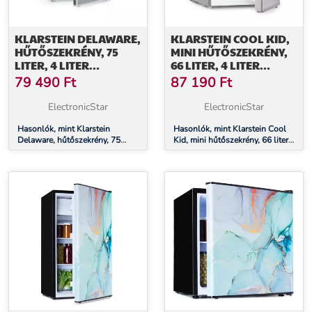
KLARSTEIN DELAWARE,
KLARSTEIN COOL KID,
HŰTŐSZEKRÉNY, 75
MINI HŰTŐSZEKRÉNY,
LITER, 4 LITER
66 LITER, 4 LITER
FAGYASZTÓ, E
FAGYASZTÓREKESZ, 41
79 490
Ft
87 190
Ft
ENERGIAHATÉKONYSÁGI
DB, F
OSZTÁLY,
ENERGIAHATÉKONYSÁGI
ElectronicStar
ElectronicStar
KOMPRESSZIÓ HŰTÉS
OSZTÁLY, CSISZOLT
Hasonlók, mint Klarstein
ROZSDAMENTES ACÉL
Hasonlók, mint Klarstein Cool
Delaware, hűtőszekrény, 75
Kid, mini hűtőszekrény, 66 liter,
liter, 4 liter fagyasztó, E
4 liter fagyasztórekesz, 41 dB, F
energiahatékonysági osztály,
energiahatékonysági osztály,
kompresszió hűtés
csiszolt rozsdamentes acél