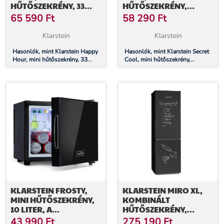
HŰTŐSZEKRÉNY, 33
HŰTŐSZEKRÉNY,
LITER, ZAJMENTES, G
MINIBÁR, 13 LITER, G
65 590
Ft
58 290
Ft
ENERGIAHATÉKONYSÁGI
ENERGIAHATÉKONYSÁGI
OSZTÁLY, FEKETE
OSZTÁLY, FEKETE
Klarstein
Klarstein
DEKORATÍV AJTÓVAL
Hasonlók, mint Klarstein Happy
Hasonlók, mint Klarstein Secret
Hour, mini hűtőszekrény, 33
Cool, mini hűtőszekrény,
liter, zajmentes, G
minibár, 13 liter, G
energiahatékonysági osztály,
energiahatékonysági osztály,
fekete dekoratív ajtóval
fekete
KLARSTEIN FROSTY,
KLARSTEIN MIRO XL,
MINI HŰTŐSZEKRÉNY,
KOMBINÁLT
10 LITER, A
HŰTŐSZEKRÉNY,
ENERGIAHATÉKONYSÁGI
180/69 LITER, E
43 990
Ft
275 190
Ft