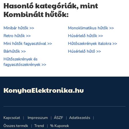
Hasonló kategóriák, mint
Kombinált hűtők:
Minibár hűtők >>
Monoklimatikus hűtők >>
Retro hűtők >>
Húsérlelő hűtők >>
Mini hűtők fagyasztóval >>
Hűtőszekrények italokra >>
Bárhűtők >>
Húsérlelő hűtő >>
Hűtőszekrények és
fagyasztószekrények >>
KonyhaElektronika.hu
Kapcsolat
Impresszum
ÁSZF
Adatkezelés
Összes termék
Trend
% Kuponok