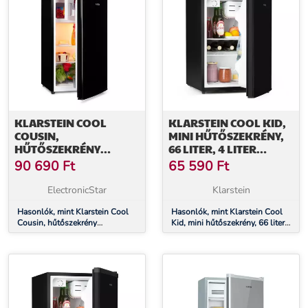
KLARSTEIN COOL
KLARSTEIN COOL KID,
COUSIN,
MINI HŰTŐSZEKRÉNY,
HŰTŐSZEKRÉNY
66 LITER, 4 LITER
FAGYASZTÓVAL, 70/11
FAGYASZTÓREKESZ, 41
90 690
Ft
65 590
Ft
LITER, 40 DB, E
DB, F
ENERGIAHATÉKONYSÁGI
ENERGIAHATÉKONYSÁGI
ElectronicStar
Klarstein
OSZTÁLY, FEKETE
OSZTÁLY, FEKETE
Hasonlók, mint Klarstein Cool
Hasonlók, mint Klarstein Cool
Cousin, hűtőszekrény
Kid, mini hűtőszekrény, 66 liter,
fagyasztóval, 70/11 liter, 40 dB,
4 liter fagyasztórekesz, 41 dB, F
E energiahatékonysági osztály,
energiahatékonysági osztály,
fekete
fekete