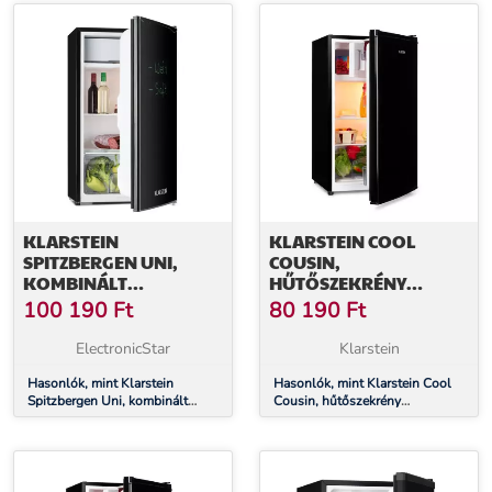
fehér
fekete
KLARSTEIN
KLARSTEIN COOL
SPITZBERGEN UNI,
COUSIN,
KOMBINÁLT
HŰTŐSZEKRÉNY
HŰTŐSZEKRÉNY, 91
FAGYASZTÓVAL, 70/11
100 190
Ft
80 190
Ft
LITER, E
LITER, 40 DB, E
ENERGIAHATÉKONYSÁGI
ENERGIAHATÉKONYSÁGI
ElectronicStar
Klarstein
OSZTÁLY, FEKETE
OSZTÁLY, FEKETE
Hasonlók, mint Klarstein
Hasonlók, mint Klarstein Cool
Spitzbergen Uni, kombinált
Cousin, hűtőszekrény
hűtőszekrény, 91 liter, E
fagyasztóval, 70/11 liter, 40 dB,
energiahatékonysági osztály,
E energiahatékonysági osztály,
fekete
fekete