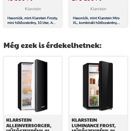
OSZTÁLY, TÜKÖRÜVEG
ENERGIAHATÉKONYSÁGI
AJTÓ, FEKETE
OSZTÁLY, TÁBLA
Klarstein
Klarstein
ELÜLSŐ RÉSZ, FEKETE
Hasonlók, mint Klarstein Frosty,
Hasonlók, mint Klarstein Miro
mini hűtőszekrény, 10 liter, A
XL, kombinált hűtőszekrény,
energiahatékonysági osztály,
180/69 liter, E
tükörüveg ajtó, fekete
energiahatékonysági osztály,
tábla elülső rész, fekete
Még ezek is érdekelhetnek:
KLARSTEIN
KLARSTEIN
ALLEINVERSORGER,
LUMINANCE FROST,
HŰTŐSZEKRÉNY, 91
HŰTŐSZEKRÉNY, 91