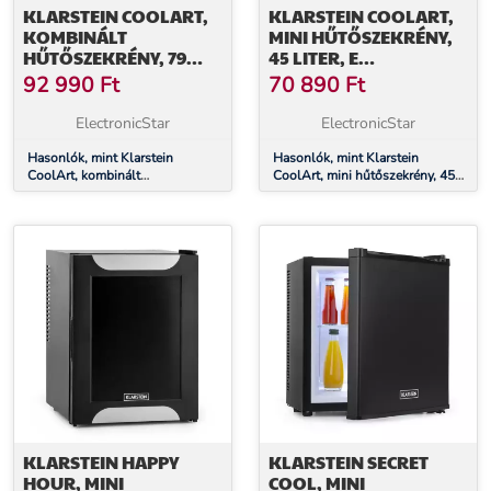
KLARSTEIN COOLART,
KLARSTEIN COOLART,
KOMBINÁLT
MINI HŰTŐSZEKRÉNY,
HŰTŐSZEKRÉNY, 79
45 LITER, E
LITER, E
ENERGIAHATÉKONYSÁGI
92 990
Ft
70 890
Ft
ENERGIAHATÉKONYSÁGI
OSZTÁLY, 1,5 LITER
OSZTÁLY, 9 LITER
FAGYASZTÓ,
ElectronicStar
ElectronicStar
FAGYASZTÓ,
FORMATERVEZETT
FORMATERVEZETT
Hasonlók, mint Klarstein
AJTÓ
Hasonlók, mint Klarstein
CoolArt, kombinált
CoolArt, mini hűtőszekrény, 45
AJTÓ
hűtőszekrény, 79 liter, E
liter, E energiahatékonysági
energiahatékonysági osztály, 9
osztály, 1,5 liter fagyasztó,
liter fagyasztó, formatervezett
formatervezett ajtó
ajtó
KLARSTEIN HAPPY
KLARSTEIN SECRET
HOUR, MINI
COOL, MINI