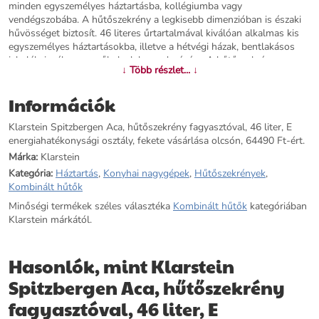
minden egyszemélyes háztartásba, kollégiumba vagy
vendégszobába. A hűtőszekrény a legkisebb dimenzióban is északi
hűvösséget biztosít. 46 literes űrtartalmával kiválóan alkalmas kis
egyszemélyes háztartásokba, illetve a hétvégi házak, bentlakásos
iskolák, incék vagy műhelyek berendezésére. A hűtőszekrény
↓ Több részlet... ↓
energiafogyasztása a készüléket így az E energiaosztályba
sorolja.Nem számít, hogy gyümölcslevet, tejet, sajtot, kolbászt vagy
Információk
zöldséget szeretne tárolni: A Spitzbergen Aca hűtőszekrénnyel nem
kell azon gondolkodnia, hogy mi hol van, mivel áttekinthető
Klarstein Spitzbergen Aca, hűtőszekrény fagyasztóval, 46 liter, E
szervezettséget biztosít. Két emelet biztosítja az élelmiszerek
energiahatékonysági osztály, fekete vásárlása olcsón, 64490 Ft-ért.
áttekinthető elrendezését. A joghurt és a vaj az ajtó két praktikus
polcán talál helyet. A kis fagyasztórekesz alkalmas jégkockák
Márka:
Klarstein
készítésére, de fagylalt tárolására is. A megfelelő hűtési
Kategória:
Háztartás
,
Konyhai nagygépek
,
Hűtőszekrények
,
hőmérséklet az 5 fokozatú szabályozóval állítható be.Frissesség a
Kombinált hűtők
legkisebb helyiségekbe! A Spitzbergen Aca hűtőszekrény a Klarstein
Minőségi termékek széles választéka
Kombinált hűtők
kategóriában
cégtől a kompakt méretekkel rendelkező hűtőszekrény
Klarstein márkától.
szakértője.Megjegyzés: A toll szállításkor száraz. Nyomja meg a toll
hegyét a színfolyam aktiválásához.
Hasonlók, mint Klarstein
További információk>>
Spitzbergen Aca, hűtőszekrény
fagyasztóval, 46 liter, E