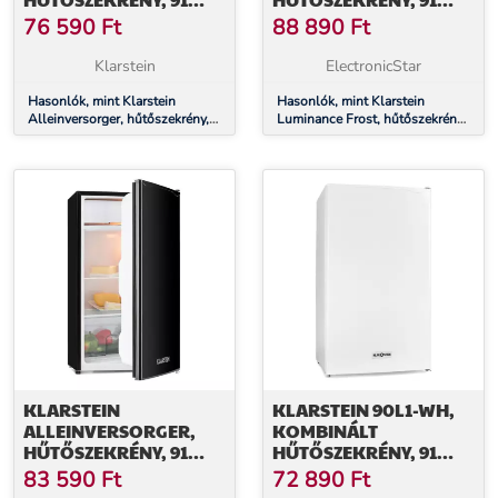
LITER, E
LITER, E
76 590
Ft
88 890
Ft
ENERGIAHATÉKONYSÁGI
ENERGIAHATÉKONYSÁGI
OSZTÁLY, 2 EMELETES
OSZTÁLY, ZÖLDSÉG
Klarstein
ElectronicStar
FAGYASZTÓREKESZ,
REKESZ, 2 ÜVEGPOLC,
FEKETE
Hasonlók, mint Klarstein
FEKETE
Hasonlók, mint Klarstein
Alleinversorger, hűtőszekrény,
Luminance Frost, hűtőszekrény,
91 liter, E energiahatékonysági
91 liter, E energiahatékonysági
osztály, 2 emeletes
osztály, zöldség rekesz, 2
fagyasztórekesz, fekete
üvegpolc, fekete
KLARSTEIN
KLARSTEIN 90L1-WH,
ALLEINVERSORGER,
KOMBINÁLT
HŰTŐSZEKRÉNY, 91
HŰTŐSZEKRÉNY, 91
LITER, E
LITER, E
83 590
Ft
72 890
Ft
ENERGIAHATÉKONYSÁGI
ENERGIAHATÉKONYSÁGI