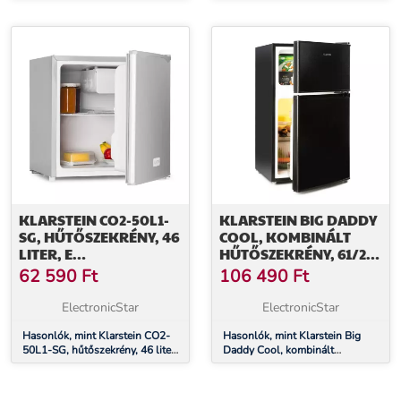
91 liter, E energiahatékonysági
91 liter, E energiahatékonysági
osztály, zöldség rekesz, 2
osztály
üvegpolc, fehér
KLARSTEIN CO2-50L1-
KLARSTEIN BIG DADDY
SG, HŰTŐSZEKRÉNY, 46
COOL, KOMBINÁLT
LITER, E
HŰTŐSZEKRÉNY, 61/26
ENERGIAHATÉKONYSÁGI
LITERES, 40 DB, F
62 590
Ft
106 490
Ft
OSZTÁLY,
ENERGIAHATÉKONYSÁGI
ROZSDAMENTES ACÉL,
OSZTÁLY, FEKETE
ElectronicStar
ElectronicStar
JÉGREKESZ
Hasonlók, mint Klarstein CO2-
Hasonlók, mint Klarstein Big
50L1-SG, hűtőszekrény, 46 liter,
Daddy Cool, kombinált
E energiahatékonysági osztály,
hűtőszekrény, 61/26 literes, 40
rozsdamentes acél, jégrekesz
dB, F energiahatékonysági
osztály, fekete