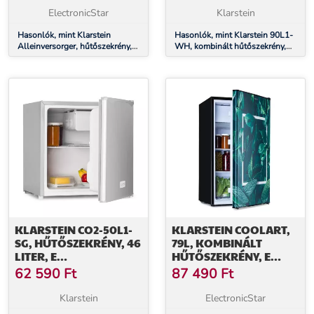
OSZTÁLY, 2 EMELETES
OSZTÁLY
ElectronicStar
Klarstein
FAGYASZTÓREKESZ,
FEKETE
Hasonlók, mint Klarstein
Hasonlók, mint Klarstein 90L1-
Alleinversorger, hűtőszekrény,
WH, kombinált hűtőszekrény,
91 liter, E energiahatékonysági
91 liter, E energiahatékonysági
osztály, 2 emeletes
osztály
fagyasztórekesz, fekete
KLARSTEIN CO2-50L1-
KLARSTEIN COOLART,
SG, HŰTŐSZEKRÉNY, 46
79L, KOMBINÁLT
LITER, E
HŰTŐSZEKRÉNY, E
ENERGIAHATÉKONYSÁGI
ENERGIAHATÉKONYSÁGI
62 590
Ft
87 490
Ft
OSZTÁLY,
OSZTÁLY, 9 LITER
ROZSDAMENTES ACÉL,
FAGYASZTÓ,
Klarstein
ElectronicStar
JÉGREKESZ
FORMATERVEZETT