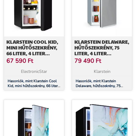
KLARSTEIN COOL KID,
KLARSTEIN DELAWARE,
MINI HŰTŐSZEKRÉNY,
HŰTŐSZEKRÉNY, 75
66 LITER, 4 LITER
LITER, 4 LITER
FAGYASZTÓREKESZ, 41
FAGYASZTÓ, E
67 590
Ft
79 490
Ft
DB, F
ENERGIAHATÉKONYSÁGI
ENERGIAHATÉKONYSÁGI
OSZTÁLY,
ElectronicStar
Klarstein
OSZTÁLY, FEKETE
KOMPRESSZIÓ HŰTÉS
Hasonlók, mint Klarstein Cool
Hasonlók, mint Klarstein
Kid, mini hűtőszekrény, 66 liter,
Delaware, hűtőszekrény, 75
4 liter fagyasztórekesz, 41 dB, F
liter, 4 liter fagyasztó, E
energiahatékonysági osztály,
energiahatékonysági osztály,
fekete
kompresszió hűtés