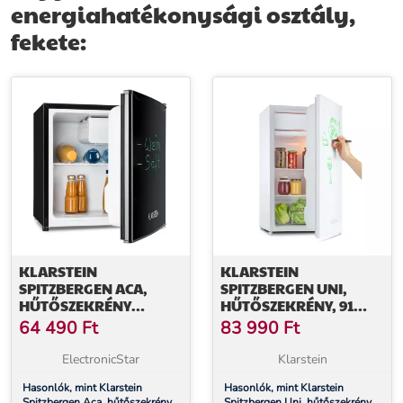
energiahatékonysági osztály,
fekete:
KLARSTEIN
KLARSTEIN
SPITZBERGEN ACA,
SPITZBERGEN UNI,
HŰTŐSZEKRÉNY
HŰTŐSZEKRÉNY, 91
FAGYASZTÓVAL, 46
LITER, 10 LITER
64 490
Ft
83 990
Ft
LITER, E
FAGYASZTÓREKESZ, E
ENERGIAHATÉKONYSÁGI
ENERGIAHATÉKONYSÁGI
ElectronicStar
Klarstein
OSZTÁLY, FEKETE
OSZTÁLY, FEHÉR
Hasonlók, mint Klarstein
Hasonlók, mint Klarstein
Spitzbergen Aca, hűtőszekrény
Spitzbergen Uni, hűtőszekrény,