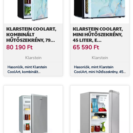
KLARSTEIN COOLART,
KLARSTEIN COOLART,
KOMBINÁLT
MINI HŰTŐSZEKRÉNY,
HŰTŐSZEKRÉNY, 79
45 LITER, E
LITER, E
ENERGIAHATÉKONYSÁGI
80 190
Ft
65 590
Ft
ENERGIAHATÉKONYSÁGI
OSZTÁLY, 1,5 LITER
OSZTÁLY, 9 LITER
FAGYASZTÓ,
Klarstein
Klarstein
FAGYASZTÓ,
FORMATERVEZETT
FORMATERVEZETT
Hasonlók, mint Klarstein
AJTÓ
Hasonlók, mint Klarstein
CoolArt, kombinált
CoolArt, mini hűtőszekrény, 45
AJTÓ
hűtőszekrény, 79 liter, E
liter, E energiahatékonysági
energiahatékonysági osztály, 9
osztály, 1,5 liter fagyasztó,
liter fagyasztó, formatervezett
formatervezett ajtó
ajtó