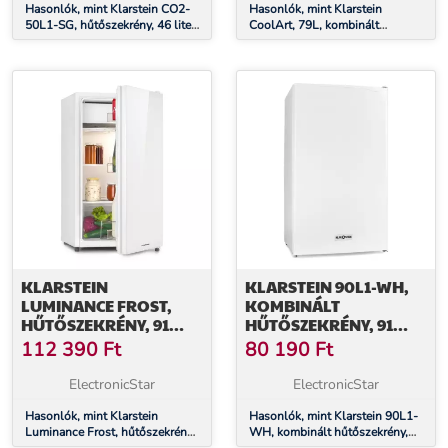
Hasonlók, mint Klarstein CO2-
AJTÓ
Hasonlók, mint Klarstein
50L1-SG, hűtőszekrény, 46 liter,
CoolArt, 79L, kombinált
E energiahatékonysági osztály,
hűtőszekrény, E
rozsdamentes acél, jégrekesz
energiahatékonysági osztály, 9
liter fagyasztó, formatervezett
ajtó
KLARSTEIN
KLARSTEIN 90L1-WH,
LUMINANCE FROST,
KOMBINÁLT
HŰTŐSZEKRÉNY, 91
HŰTŐSZEKRÉNY, 91
LITER, E
LITER, E
112 390
Ft
80 190
Ft
ENERGIAHATÉKONYSÁGI
ENERGIAHATÉKONYSÁGI
OSZTÁLY, ZÖLDSÉG
OSZTÁLY
ElectronicStar
ElectronicStar
REKESZ, 2 ÜVEGPOLC,
FEHÉR
Hasonlók, mint Klarstein
Hasonlók, mint Klarstein 90L1-
Luminance Frost, hűtőszekrény,
WH, kombinált hűtőszekrény,