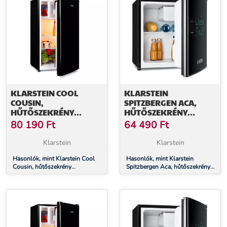
KLARSTEIN COOL
KLARSTEIN
COUSIN,
SPITZBERGEN ACA,
HŰTŐSZEKRÉNY
HŰTŐSZEKRÉNY
FAGYASZTÓVAL, 70/11
FAGYASZTÓVAL, 46
80 190
Ft
64 490
Ft
LITER, 40 DB, E
LITER, E
ENERGIAHATÉKONYSÁGI
ENERGIAHATÉKONYSÁGI
Klarstein
Klarstein
OSZTÁLY, FEKETE
OSZTÁLY, FEKETE
Hasonlók, mint Klarstein Cool
Hasonlók, mint Klarstein
Cousin, hűtőszekrény
Spitzbergen Aca, hűtőszekrény
fagyasztóval, 70/11 liter, 40 dB,
fagyasztóval, 46 liter, E
E energiahatékonysági osztály,
energiahatékonysági osztály,
fekete
fekete