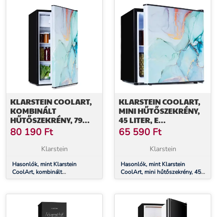
KLARSTEIN COOLART,
KLARSTEIN COOLART,
KOMBINÁLT
MINI HŰTŐSZEKRÉNY,
HŰTŐSZEKRÉNY, 79
45 LITER, E
LITER, E
ENERGIAHATÉKONYSÁGI
80 190
Ft
65 590
Ft
ENERGIAHATÉKONYSÁGI
OSZTÁLY, 1,5 LITER
OSZTÁLY, 9 LITER
FAGYASZTÓ,
Klarstein
Klarstein
FAGYASZTÓ,
FORMATERVEZETT
FORMATERVEZETT
Hasonlók, mint Klarstein
AJTÓ
Hasonlók, mint Klarstein
CoolArt, kombinált
CoolArt, mini hűtőszekrény, 45
AJTÓ
hűtőszekrény, 79 liter, E
liter, E energiahatékonysági
energiahatékonysági osztály, 9
osztály, 1,5 liter fagyasztó,
liter fagyasztó, formatervezett
formatervezett ajtó
ajtó