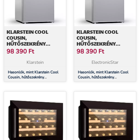
KLARSTEIN COOL
KLARSTEIN COOL
COUSIN,
COUSIN,
HŰTŐSZEKRÉNY
HŰTŐSZEKRÉNY
FAGYASZTÓVAL, 70/11
FAGYASZTÓVAL, 70/11
98 390
Ft
98 390
Ft
L, 40 DB, 2 POLC
L, 40 DB, 2 POLC
Klarstein
ElectronicStar
Hasonlók, mint Klarstein Cool
Hasonlók, mint Klarstein Cool
Cousin, hűtőszekrény
Cousin, hűtőszekrény
fagyasztóval, 70/11 l, 40 dB, 2
fagyasztóval, 70/11 l, 40 dB, 2
polc
polc