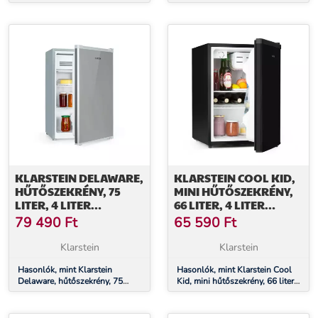
91 liter, E energiahatékonysági
91 liter, E energiahatékonysági
osztály
osztály
KLARSTEIN DELAWARE,
KLARSTEIN COOL KID,
HŰTŐSZEKRÉNY, 75
MINI HŰTŐSZEKRÉNY,
LITER, 4 LITER
66 LITER, 4 LITER
FAGYASZTÓ, E
FAGYASZTÓREKESZ, 41
79 490
Ft
65 590
Ft
ENERGIAHATÉKONYSÁGI
DB, F
OSZTÁLY,
ENERGIAHATÉKONYSÁGI
Klarstein
Klarstein
KOMPRESSZIÓ HŰTÉS
OSZTÁLY, FEKETE
Hasonlók, mint Klarstein
Hasonlók, mint Klarstein Cool
Delaware, hűtőszekrény, 75
Kid, mini hűtőszekrény, 66 liter,
liter, 4 liter fagyasztó, E
4 liter fagyasztórekesz, 41 dB, F
energiahatékonysági osztály,
energiahatékonysági osztály,
kompresszió hűtés
fekete