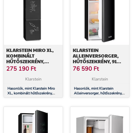
KLARSTEIN MIRO XL,
KLARSTEIN
KOMBINÁLT
ALLEINVERSORGER,
HŰTŐSZEKRÉNY,
HŰTŐSZEKRÉNY, 91
180/69 LITER, E
LITER, E
275 190
Ft
76 590
Ft
ENERGIAHATÉKONYSÁGI
ENERGIAHATÉKONYSÁGI
OSZTÁLY, TÁBLA
OSZTÁLY, 2 EMELETES
Klarstein
Klarstein
ELÜLSŐ RÉSZ, FEKETE
FAGYASZTÓREKESZ,
Hasonlók, mint Klarstein Miro
FEKETE
Hasonlók, mint Klarstein
XL, kombinált hűtőszekrény,
Alleinversorger, hűtőszekrény,
180/69 liter, E
91 liter, E energiahatékonysági
energiahatékonysági osztály,
osztály, 2 emeletes
tábla elülső rész, fekete
fagyasztórekesz, fekete