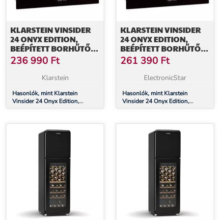
KLARSTEIN VINSIDER
KLARSTEIN VINSIDER
24 ONYX EDITION,
24 ONYX EDITION,
BEÉPÍTETT BORHŰTŐ,
BEÉPÍTETT BORHŰTŐ,
G
G
236 990
Ft
261 390
Ft
ENERGIAHATÉKONYSÁGI
ENERGIAHATÉKONYSÁGI
OSZTÁLY G OSZTÁLY
OSZTÁLY G OSZTÁLY
Klarstein
ElectronicStar
Hasonlók, mint Klarstein
Hasonlók, mint Klarstein
Vinsider 24 Onyx Edition,
Vinsider 24 Onyx Edition,
beépített borhűtő, G
beépített borhűtő, G
energiahatékonysági osztály G
energiahatékonysági osztály G
osztály
osztály