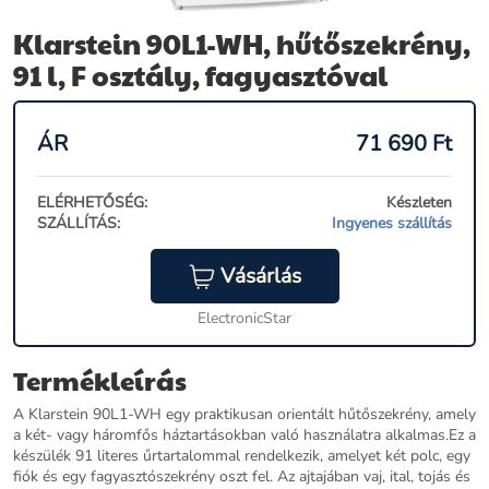
Klarstein 90L1-WH, hűtőszekrény,
91 l, F osztály, fagyasztóval
ÁR
71 690
Ft
ELÉRHETŐSÉG:
Készleten
SZÁLLÍTÁS:
Ingyenes szállítás
Vásárlás
ElectronicStar
Termékleírás
A Klarstein 90L1-WH egy praktikusan orientált hűtőszekrény, amely
a két- vagy háromfős háztartásokban való használatra alkalmas.Ez a
készülék 91 literes űrtartalommal rendelkezik, amelyet két polc, egy
fiók és egy fagyasztószekrény oszt fel. Az ajtajában vaj, ital, tojás és