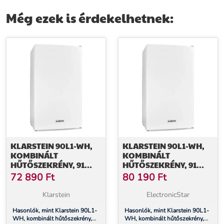
ezüst
Még ezek is érdekelhetnek:
KLARSTEIN 90L1-WH,
KLARSTEIN 90L1-WH,
KOMBINÁLT
KOMBINÁLT
HŰTŐSZEKRÉNY, 91
HŰTŐSZEKRÉNY, 91
LITER, E
LITER, E
72 890
Ft
80 190
Ft
ENERGIAHATÉKONYSÁGI
ENERGIAHATÉKONYSÁGI
OSZTÁLY
OSZTÁLY
Klarstein
ElectronicStar
Hasonlók, mint Klarstein 90L1-
Hasonlók, mint Klarstein 90L1-
WH, kombinált hűtőszekrény,
WH, kombinált hűtőszekrény,