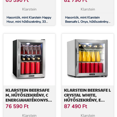
65 590
Ft
82 790
Ft
ENERGIAHATÉKONYSÁGI
OSZTÁLY, LED, FÉM
OSZTÁLY, FEKETE
RÁCSOK, ÜVEGAJTÓ,
Klarstein
Klarstein
DEKORATÍV AJTÓVAL
FEKETE
Hasonlók, mint Klarstein Happy
Hasonlók, mint Klarstein
Hour, mini hűtőszekrény, 33
Beersafe L Onyx, hűtőszekrény,
liter, zajmentes, G
E energiahatékonysági osztály,
energiahatékonysági osztály,
LED, fém rácsok, üvegajtó,
fekete dekoratív ajtóval
fekete
KLARSTEIN BEERSAFE
KLARSTEIN BEERSAFE L
M, HŰTŐSZEKRÉNY, C
CRYSTAL WHITE,
ENERGIAHATÉKONYSÁGI
HŰTŐSZEKRÉNY, E
OSZTÁLY, LED, 2 FÉM
ENERGIAHATÉKONYSÁGI
76 590
Ft
87 490
Ft
RÁCS, ÜVEGAJTÓ,
OSZTÁLY, LED, 2 FÉM
FEKETE
RÁCS, ÜVEGAJTÓ,
Klarstein
Klarstein