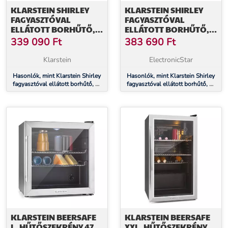
KLARSTEIN SHIRLEY
KLARSTEIN SHIRLEY
FAGYASZTÓVAL
FAGYASZTÓVAL
ELLÁTOTT BORHŰTŐ, 2
ELLÁTOTT BORHŰTŐ, 2
AZ 1-BEN, VINTAGE, 2
AZ 1-BEN, VINTAGE, 2
339 090
Ft
383 690
Ft
HŰTÉSI ZÓNA, 60
HŰTÉSI ZÓNA, 60
PALACK, 60 ÜVEG
PALACK, 60 ÜVEG
Klarstein
ElectronicStar
Hasonlók, mint Klarstein Shirley
Hasonlók, mint Klarstein Shirley
fagyasztóval ellátott borhűtő, 2
fagyasztóval ellátott borhűtő, 2
az 1-ben, Vintage, 2 hűtési
az 1-ben, Vintage, 2 hűtési
zóna, 60 palack, 60 üveg
zóna, 60 palack, 60 üveg
KLARSTEIN BEERSAFE
KLARSTEIN BEERSAFE
L, HŰTŐSZEKRÉNY 47
XXL, HŰTŐSZEKRÉNY,