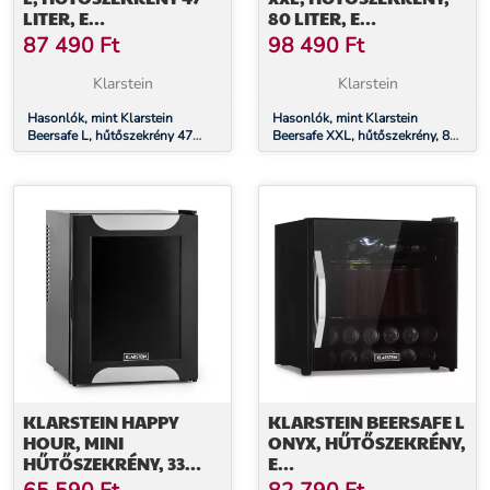
LITER, E
80 LITER, E
ENERGIAHATÉKONYSÁGI
ENERGIAHATÉKONYSÁGI
87 490
Ft
98 490
Ft
OSZTÁLY, ÜVEGAJTÓ,
OSZTÁLY, PANORÁMA
ROZSDAMENTES ACÉL
ÜVEGAJTÓ
Klarstein
Klarstein
Hasonlók, mint Klarstein
Hasonlók, mint Klarstein
Beersafe L, hűtőszekrény 47
Beersafe XXL, hűtőszekrény, 80
liter, E energiahatékonysági
liter, E energiahatékonysági
osztály, üvegajtó, rozsdamentes
osztály, panoráma üvegajtó
acél
KLARSTEIN HAPPY
KLARSTEIN BEERSAFE L
HOUR, MINI
ONYX, HŰTŐSZEKRÉNY,
HŰTŐSZEKRÉNY, 33
E
LITER, ZAJMENTES, G
ENERGIAHATÉKONYSÁGI