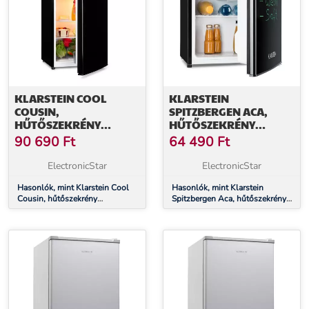
KLARSTEIN COOL
KLARSTEIN
COUSIN,
SPITZBERGEN ACA,
HŰTŐSZEKRÉNY
HŰTŐSZEKRÉNY
FAGYASZTÓVAL, 70/11
FAGYASZTÓVAL, 46
90 690
Ft
64 490
Ft
LITER, 40 DB, E
LITER, E
ENERGIAHATÉKONYSÁGI
ENERGIAHATÉKONYSÁGI
ElectronicStar
ElectronicStar
OSZTÁLY, FEKETE
OSZTÁLY, FEKETE
Hasonlók, mint Klarstein Cool
Hasonlók, mint Klarstein
Cousin, hűtőszekrény
Spitzbergen Aca, hűtőszekrény
fagyasztóval, 70/11 liter, 40 dB,
fagyasztóval, 46 liter, E
E energiahatékonysági osztály,
energiahatékonysági osztály,
fekete
fekete