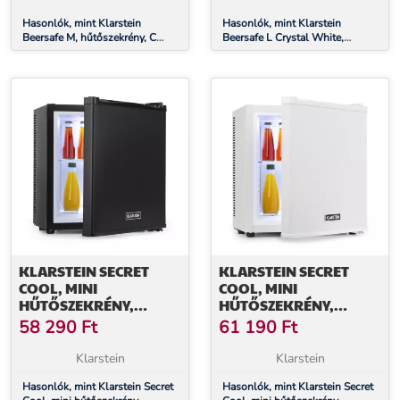
FEHÉR
Hasonlók, mint Klarstein
Hasonlók, mint Klarstein
Beersafe M, hűtőszekrény, C
Beersafe L Crystal White,
energiahatékonysági osztály,
hűtőszekrény, E
LED, 2 fém rács, üvegajtó, fekete
energiahatékonysági osztály,
LED, 2 fém rács, üvegajtó, fehér
KLARSTEIN SECRET
KLARSTEIN SECRET
COOL, MINI
COOL, MINI
HŰTŐSZEKRÉNY,
HŰTŐSZEKRÉNY,
MINIBÁR, 13 LITER, G
MINIBÁR, 13 LITER, G
58 290
Ft
61 190
Ft
ENERGIAHATÉKONYSÁGI
ENERGIAHATÉKONYSÁGI
OSZTÁLY, FEKETE
OSZTÁLY, FEHÉR
Klarstein
Klarstein
Hasonlók, mint Klarstein Secret
Hasonlók, mint Klarstein Secret