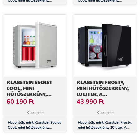
Cool, mini hűtőszekrény,
Cool, mini hűtőszekrény,
minibár, 13 liter, G
minibár, 13 liter, G
energiahatékonysági osztály,
energiahatékonysági osztály,
fekete
fehér
KLARSTEIN SECRET
KLARSTEIN FROSTY,
COOL, MINI
MINI HŰTŐSZEKRÉNY,
HŰTŐSZEKRÉNY,
10 LITER, A
MINIBÁR, 13 LITER, G
ENERGIAHATÉKONYSÁGI
60 190
Ft
43 990
Ft
ENERGIAHATÉKONYSÁGI
OSZTÁLY, TÜKÖRÜVEG
OSZTÁLY, EZÜST
AJTÓ, FEKETE
Klarstein
Klarstein
Hasonlók, mint Klarstein Secret
Hasonlók, mint Klarstein Frosty,
Cool, mini hűtőszekrény,
mini hűtőszekrény, 10 liter, A
minibár, 13 liter, G
energiahatékonysági osztály,
energiahatékonysági osztály,
tükörüveg ajtó, fekete