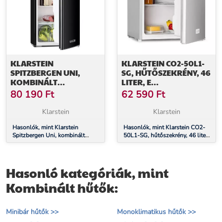
KLARSTEIN
KLARSTEIN CO2-50L1-
SPITZBERGEN UNI,
SG, HŰTŐSZEKRÉNY, 46
KOMBINÁLT
LITER, E
HŰTŐSZEKRÉNY, 91
ENERGIAHATÉKONYSÁGI
80 190
Ft
62 590
Ft
LITER, E
OSZTÁLY,
ENERGIAHATÉKONYSÁGI
ROZSDAMENTES ACÉL,
Klarstein
Klarstein
OSZTÁLY, FEKETE
JÉGREKESZ
Hasonlók, mint Klarstein
Hasonlók, mint Klarstein CO2-
Spitzbergen Uni, kombinált
50L1-SG, hűtőszekrény, 46 liter,
hűtőszekrény, 91 liter, E
E energiahatékonysági osztály,
energiahatékonysági osztály,
rozsdamentes acél, jégrekesz
fekete
Hasonló kategóriák, mint
Kombinált hűtők:
Minibár hűtők >>
Monoklimatikus hűtők >>