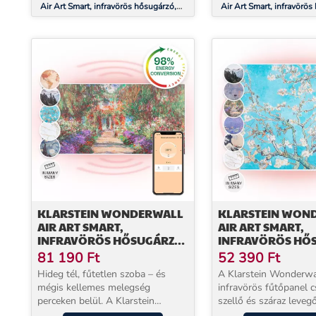
Air Art Smart, infravörös hősugárzó,
Air Art Smart, infravörös
80 x 60 cm, 500 W, márvány
120 x 30 cm, 350 W, alk
tavirózsák
KLARSTEIN WONDERWALL
KLARSTEIN WON
AIR ART SMART,
AIR ART SMART,
INFRAVÖRÖS HŐSUGÁRZÓ,
INFRAVÖRÖS HŐ
120 X 60 CM, 700 W,
60 X 60 CM, 350 W
81 190
Ft
52 390
Ft
ALKALMAZÁS, KERTI
ALKALMAZÁS, M
Hideg tél, fűtetlen szoba – és
A Klarstein Wonderwa
ÖSVÉNY
VIRÁG
mégis kellemes melegség
infravörös fűtőpanel 
perceken belül. A Klarstein
szellő és száraz leveg
Wonderwall Art infravörös
melegíti fel otthonát