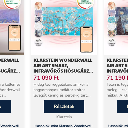
DERWALL
KLARSTEIN WONDERWALL
KLARSTE
AIR ART SMART,
AIR ART 
SUGÁRZÓ,
INFRAVÖRÖS HŐSUGÁRZÓ,
INFRAVÖ
,
120 X 60 CM, 700 W,
120 X 60 
71 090
Ft
71 190
VIRÓZSÁK
ALKALMAZÁS,
ALKALMA
a a kellemes
Hideg téli reggeleken, amikor a
Télen is leg
MANDULAVIRÁG
 Wonderwall
hagyományos radiátor száraz
meleg – cse
ös
levegőt kering és percekig tart,
nélkül. A K
tékonyan
mire a szoba felmelegszik – a
Art infravö
vörös hővel,
k
Klarstein Wonderwall Art infrared
Részletek
teljesítmén
koratív
fűtőpanel más megközelítést
belül érezhe
kínál. A 700 W ...
Klarstein
helyiséget, a
n Wonderwall
Hasonlók, mint Klarstein Wonderwall
Hasonlók, mi