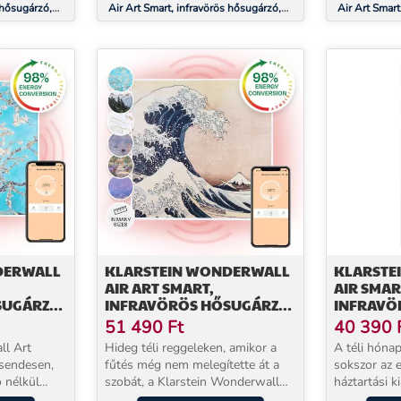
 hősugárzó,
Air Art Smart, infravörös hősugárzó,
Air Art Smart
almazás,
120 x 60 cm, 700 W, alkalmazás,
120 x 60 cm,
mandulavirág
csillagok
DERWALL
KLARSTEIN WONDERWALL
KLARSTE
AIR ART SMART,
AIR SMAR
SUGÁRZÓ,
INFRAVÖRÖS HŐSUGÁRZÓ,
INFRAVÖ
,
60 X 60 CM, 350 W,
30 X 100 
51 490
Ft
40 390
ANDULA
ALKALMAZÁS, HULLÁM
ALKALMA
ll Art
Hideg téli reggeleken, amikor a
A téli hóna
csendesen,
fűtés még nem melegítette át a
sokszor az 
ő nélkül
szobát, a Klarstein Wonderwall
háztartási k
 – 600 W
Art infravörös fűtőpanel
hagyományo