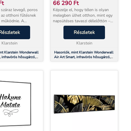
M, 500 W, KÉK
80 X 60 CM, 500 W,
Ft
66 290
Ft
OK
CSILLAGOS ÉGBOLT
 száraz levegő, poros
Képzelje el, hogy télen is olyan
 az otthoni fűtésnek
melegben ülhet otthon, mint egy
y működnie. A
napsütéses tavaszi délelőttön –
onderwall Art
száraz levegő, zaj és portánc
fűtőpanel 600 W
Részletek
nélkül. A Klarstein Wonderwall
Részletek
yel közvetlenül a
Art infravörös fűtőpanel pontosan
és az embereket...
Klarstein
ezt nyúj...
Klarstein
nt Klarstein Wonderwall
Hasonlók, mint Klarstein Wonderwall
, infravörös hősugárzó,
Air Art Smart, infravörös hősugárzó,
500 W, kék hullámok
80 x 60 cm, 500 W, csillagos égbolt