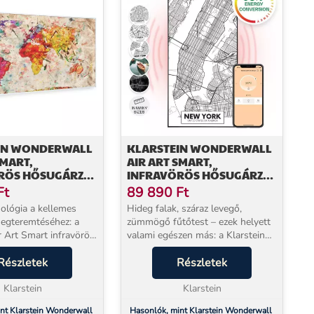
IN WONDERWALL
KLARSTEIN WONDERWALL
SMART,
AIR ART SMART,
RÖS HŐSUGÁRZÓ,
INFRAVÖRÖS HŐSUGÁRZÓ,
CM, 700 W, SZÍNES
60 X 120 CM, 700 W, NEW
Ft
89 890
Ft
YORK TÉRKÉPE
ológia a kellemes
Hideg falak, száraz levegő,
egteremtéséhez: a
zümmögő fűtőtest – ezek helyett
r Art Smart infravörös
valami egészen más: a Klarstein
Wonderwall Air Art Smart 700W
osan hoz meleget
Részletek
infravörös sugárzással melegíti fel
Részletek
yiségbe, ugyanakkor
a helyiséget, csendben, légáramlat
kai f...
Klarstein
nélkül,...
Klarstein
nt Klarstein Wonderwall
Hasonlók, mint Klarstein Wonderwall