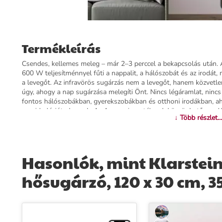
Termékleírás
Csendes, kellemes meleg – már 2–3 perccel a bekapcsolás után. 
600 W teljesítménnyel fűti a nappalit, a hálószobát és az irodát, 
a levegőt. Az infravörös sugárzás nem a levegőt, hanem közvetlen
úgy, ahogy a nap sugárzása melegíti Önt. Nincs légáramlat, nincs 
fontos hálószobákban, gyerekszobákban és otthoni irodákban, 
porcirkulációt okoznak. Az A energiaosztálynak köszönhetően a
↓ Több részlet...
üzemeltetési költséggel jár, mint a hagyományos elektromos fűt
lakk védi, amely mechanikai hatásoknak is ellenáll, és nedves kend
modern megjelenésével harmonikusan illeszkedik bármely belső té
akár új lakásba költözve, akár felújítás során. A Wonderwall Art
Hasonlók, mint Klarstein
A termosztát, a programozható időzítő és a túlhőmérséklet elle
biztonságos működést garantál. A készülék CE-tanúsítvánnyal re
hősugárzó, 120 x 30 cm, 
előírásainak. Csatlakoztatás: 220–240 V, 50/60 Hz. Garancia: 3 é
fűtőpanelt, és élvezze az energiatakarékos infravörös meleget az
További információk>>