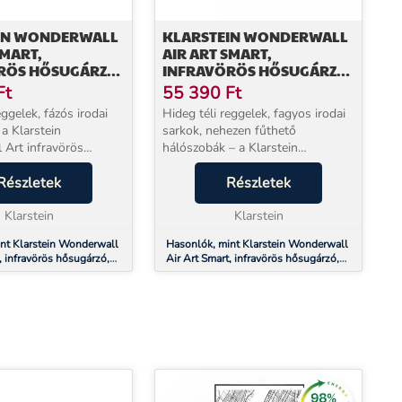
IN WONDERWALL
KLARSTEIN WONDERWALL
SMART,
AIR ART SMART,
RÖS HŐSUGÁRZÓ,
INFRAVÖRÖS HŐSUGÁRZÓ,
CM, 350 W, MOTTÓ
120 X 30 CM, 350 W, FEKETE
Ft
55 390
Ft
VIRÁG
eggelek, fázós irodai
Hideg téli reggelek, fagyos irodai
a Klarstein
sarkok, nehezen fűthető
Art infravörös
hálószobák – a Klarstein
–3 percen belül
Wonderwall Art infravörös
meleg sugárzó hőt ad,
Részletek
fűtőpanel 600 W teljesítménnyel
Részletek
nnal érez az ember,
már 2–3 perc alatt kellemes
a levegő hőmér...
Klarstein
meleget áraszt, teljesen zajta...
Klarstein
nt Klarstein Wonderwall
Hasonlók, mint Klarstein Wonderwall
, infravörös hősugárzó,
Air Art Smart, infravörös hősugárzó,
350 W, mottó
120 x 30 cm, 350 W, fekete virág