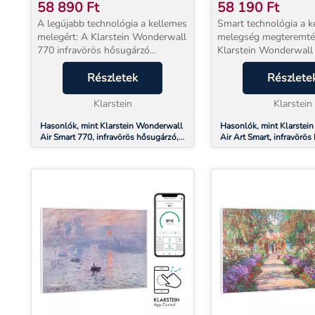
60 X 120 CM, 770 W,
80 X 60 CM, 500 W
58 890
Ft
58 190
Ft
ALKALMAZÁS
VIRÁGOK
A legújabb technológia a kellemes
Smart technológia a k
melegért: A Klarstein Wonderwall
melegség megteremté
770 infravörös hősugárzó
Klarstein Wonderwall 
rendkívül hatékony és
Smart infravörös fűtőtest n
helytakarékos módon kellemes
Részletek
hatékonyan és helyta
Részlete
meleget hoz bármely helyiségbe.A
hoz meleget bármely h
Wonderwall infravörös h...
Klarstein
ugyanakkor nyomott...
Klarstein
Hasonlók, mint Klarstein Wonderwall
Hasonlók, mint Klarstei
Air Smart 770, infravörös hősugárzó,
Air Art Smart, infravörös
60 x 120 cm, 770 W, alkalmazás
80 x 60 cm, 500 W, virág