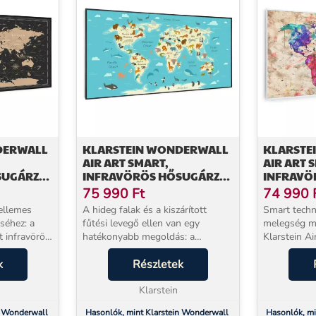
DERWALL
KLARSTEIN WONDERWALL
KLARSTE
AIR ART SMART,
AIR ART 
SUGÁRZÓ,
INFRAVÖRÖS HŐSUGÁRZÓ,
INFRAVÖ
W,
120 X 60 CM, 700 W, TÉRKÉP
120 X 60 
75 990
Ft
74 990
ÁLLATOKKAL
TÉRKÉP
ellemes
A hideg falak és a kiszárított
Smart techn
séhez: a
fűtési levegő ellen van egy
melegség m
t infravörös
hatékonyabb megoldás: a
Klarstein Ai
Klarstein Wonderwall Air Art
fűtőtest nagyon hatékonyan és
meleget
k
Smart 700W infravörös
Részletek
helytakarék
ugyanakkor
hősugárzó panel közvetlenül
bármely hel
felmelegíti a felületeket és az
Klarstein
nyomott grafi
embere...
n Wonderwall
Hasonlók, mint Klarstein Wonderwall
Hasonlók, mi