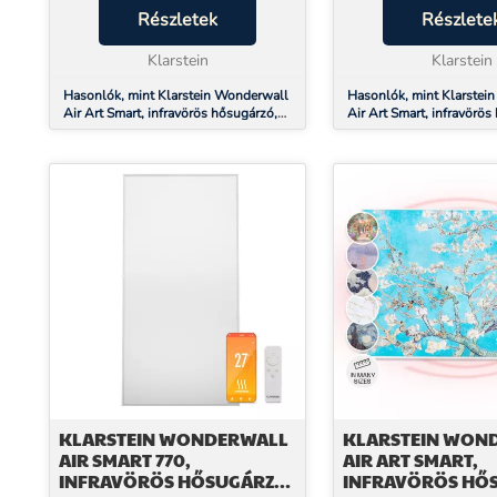
fűtőpanel 600 W teljesítménnyel
Részletek
teljesítménnyel már 2
Részlete
közvetlenül Önt és a felületeket
belül kellemes hőérzet 
melegíti, nem a levegőt. S...
Klarstein
előfűtési idő n...
Klarstein
Hasonlók, mint Klarstein Wonderwall
Hasonlók, mint Klarstei
Air Art Smart, infravörös hősugárzó,
Air Art Smart, infravörös
120 x 60 cm, 700 W, alkalmazás, kerti
60 x 60 cm, 350 W, alka
ösvény
mandula virág
KLARSTEIN WONDERWALL
KLARSTEIN WON
AIR SMART 770,
AIR ART SMART,
INFRAVÖRÖS HŐSUGÁRZÓ,
INFRAVÖRÖS HŐ