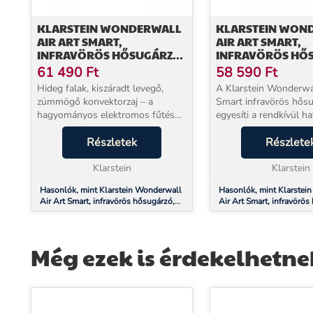
KLARSTEIN WONDERWALL
KLARSTEIN WON
AIR ART SMART,
AIR ART SMART,
INFRAVÖRÖS HŐSUGÁRZÓ,
INFRAVÖRÖS HŐ
80 X 60 CM, 500 W,
80 X 60 CM, 500 W
61 490
Ft
58 590
Ft
NAPFELKELTE
ÚT
Hideg falak, kiszáradt levegő,
A Klarstein Wonderwal
zümmögő konvektorzaj – a
Smart infravörös hős
hagyományos elektromos fűtés
egyesíti a rendkívül h
kellemetlenségei mind ismerősek.
fűtőteljesítményt a l
A Klarstein Wonderwall Art
Részletek
kialakítással és a legú
Részlete
infravörös fűtőpanel 600 W
technológiával. Kelle
teljesítménnyel egészen másk...
Klarstein
valamint új fényt és...
Klarstein
Hasonlók, mint Klarstein Wonderwall
Hasonlók, mint Klarstei
Air Art Smart, infravörös hősugárzó,
Air Art Smart, infravörös
80 x 60 cm, 500 W, napfelkelte
80 x 60 cm, 500 W, kerti 
Még ezek is érdekelhetne