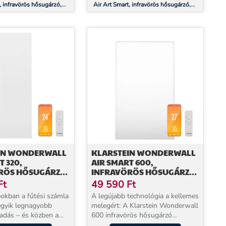
, infravörös hősugárzó,
Air Art Smart, infravörös hősugárzó,
 700 W, alkalmazás,
120 x 60 cm, 700 W, alkalmazás,
napfelkelte
IN WONDERWALL
KLARSTEIN WONDERWALL
T 320,
AIR SMART 600,
RÖS HŐSUGÁRZÓ,
INFRAVÖRÖS HŐSUGÁRZÓ,
CM, 320 W,
60 X 100 CM, 600 W,
Ft
49 590
Ft
ZÁS
ALKALMAZÁS
pokban a fűtési számla
A legújabb technológia a kellemes
egyik legnagyobb
melegért: A Klarstein Wonderwall
iadás – és közben a
600 infravörös hősugárzó
s elektromos fűtők
rendkívül hatékony és