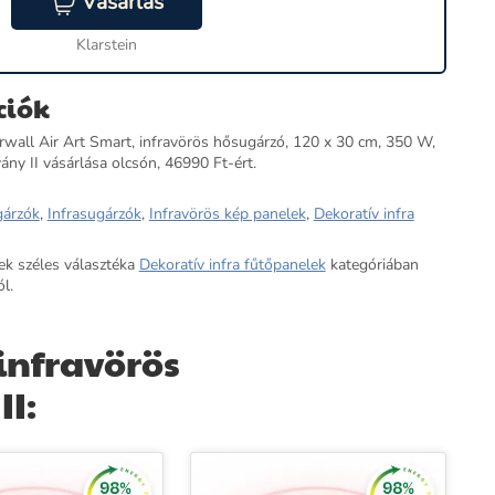
Vásárlás
Klarstein
ciók
wall Air Art Smart, infravörös hősugárzó, 120 x 30 cm, 350 W,
ány II vásárlása olcsón, 46990 Ft-ért.
árzók
,
Infrasugárzók
,
Infravörös kép panelek
,
Dekoratív infra
ek széles választéka
Dekoratív infra fűtőpanelek
kategóriában
l.
infravörös
II: