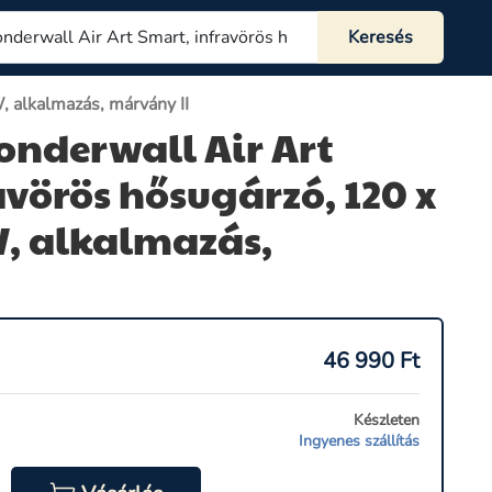
, alkalmazás, márvány II
onderwall Air Art
avörös hősugárzó, 120 x
W, alkalmazás,
46 990
Ft
Készleten
Ingyenes szállítás