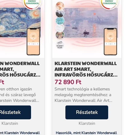
IN WONDERWALL
KLARSTEIN WONDERWALL
SMART,
AIR ART SMART,
RÖS HŐSUGÁRZÓ,
INFRAVÖRÖS HŐSUGÁRZÓ,
CM, 700 W,
120 X 60 CM, 700 W,
Ft
72 890
Ft
ZÁS, CSILLAGOK
ALKALMAZÁS,
yen otthon igazán
Smart technológia a kellemes
NAPFELKELTE
nd és száraz levegő
melegség megteremtéséhez: a
larstein Wonderwall
Klarstein Wonderwall Air Art
rös fűtőpanel 600 W
Smart infravörös fűtőtest nagyon
nyel már 2–3 percen
Részletek
hatékonyan és helytakarékosan
Részletek
tően melegíti a
hoz meleget bármely helyiségbe,
nélkü...
Klarstein
ugyanakkor nyomott...
Klarstein
nt Klarstein Wonderwall
Hasonlók, mint Klarstein Wonderwall