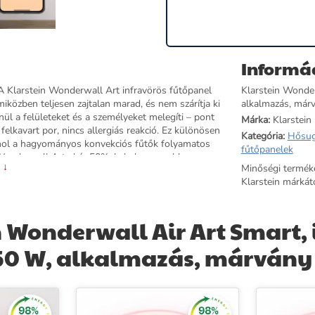
Informá
A Klarstein Wonderwall Art infravörös fűtőpanel
Klarstein Wonder
miközben teljesen zajtalan marad, és nem szárítja ki
alkalmazás, márv
ül a felületeket és a személyeket melegíti – pont
Márka:
Klarstein
felkavart por, nincs allergiás reakció. Ez különösen
Kategória:
Hősug
ahol a hagyományos konvekciós fűtők folyamatos
fűtőpanelek
 Wonderwall Art akár 50%-kal alacsonyabb
 ↓
Minőségi termék
ők. A készülék strapabíró alumíniumházát minőségi
Klarstein márkátó
ővel könnyen tisztítható. A lapos panel letisztult,
rbe – akár kiegészítőként a központi fűtés mellé,
 falra vagy mennyezetre szerelhető normál dübellel.
 Wonderwall Air Art Smart, 
ni automatikus lekapcsolás kényelmes és
ndelkezik és megfelel az EU biztonsági
350 W, alkalmazás, márvány 
v. Rendelje meg a Klarstein Wonderwall Art
 otthonában.