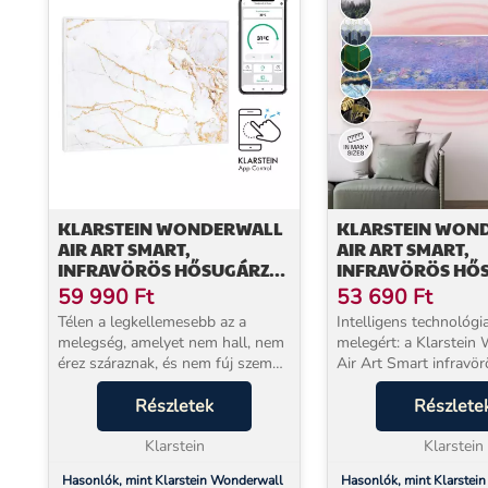
KLARSTEIN WONDERWALL
KLARSTEIN WON
AIR ART SMART,
AIR ART SMART,
INFRAVÖRÖS HŐSUGÁRZÓ,
INFRAVÖRÖS HŐ
80 X 60 CM, 500 W,
120 X 30 CM, 350 W
59 990
Ft
53 690
Ft
MÁRVÁNY
ALKALMAZÁS, TA
Télen a legkellemesebb az a
Intelligens technológi
melegség, amelyet nem hall, nem
melegért: a Klarstein
érez száraznak, és nem fúj szembe
Air Art Smart infravör
porral – a Klarstein Wonderwall
hősugárzó nagyon ha
Art infravörös fűtőpanel pontosan
Részletek
melegít kellemes infra
Részlete
ezt nyújtja. 600 W teljesítménnyel
és minden helyiség de
közve...
Klarstein
középpontjává v...
Klarstein
Hasonlók, mint Klarstein Wonderwall
Hasonlók, mint Klarstei