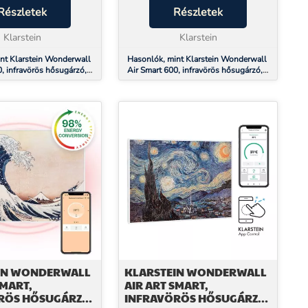
dással, zajjal és
Részletek
helytakarékos módon kellemes
Részletek
elegedési idővel
meleget hoz bármely helyiségbe.A
g a min...
Klarstein
Wonderwall infravörös h...
Klarstein
nt Klarstein Wonderwall
Hasonlók, mint Klarstein Wonderwall
0, infravörös hősugárzó,
Air Smart 600, infravörös hősugárzó,
 320 W, alkalmazás
60 x 100 cm, 600 W, alkalmazás
IN WONDERWALL
KLARSTEIN WONDERWALL
SMART,
AIR ART SMART,
RÖS HŐSUGÁRZÓ,
INFRAVÖRÖS HŐSUGÁRZÓ,