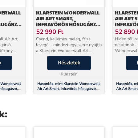
DERWALL
KLARSTEIN WONDERWALL
KLARSTE
AIR ART SMART,
AIR ART 
SUGÁRZÓ,
INFRAVÖRÖS HŐSUGÁRZÓ,
INFRAVÖ
, KERTI
60 X 60 CM, 350 W, TENGER
60 X 60 
52 990
Ft
52 890
l Air Art
Csend, kellemes meleg, friss
Hideg téli r
ugárzó
levegő – mindezt egyszerre nyújtja
délutánok – 
atékony
a Klarstein Wonderwall Art
Wonderwall 
enyűgöző
infravörös fűtőpanel. 600 W
fűtőpanel 2
jabb
k
teljesítménnyel, mindössze 2–3
Részletek
kellemesen 
mes meleget,
perc alatt érezhető meleget ad,
amelyet azo
miközben egyetlen ...
Klarstein
nem csupán 
n Wonderwall
Hasonlók, mint Klarstein Wonderwall
Hasonlók, mi
 hősugárzó,
Air Art Smart, infravörös hősugárzó,
Air Art Smart
út
60 x 60 cm, 350 W, tenger
60 x 60 cm, 
k: