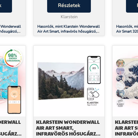
–3 percen
k
mindössze 2–3 perc alatt kellemes
Részletek
porfelkavaro
alakul ki,
meleget hoz – csendben,
hosszú felm
légmozgás nélkül, anélk...
Klarstein
keserítik me
n Wonderwall
Hasonlók, mint Klarstein Wonderwall
Hasonlók, mi
 hősugárzó,
Air Art Smart, infravörös hősugárzó,
Air Smart 32
lmazás,
60 x 60 cm, 350 W, alkalmazás,
30 x 100 cm,
hullám
DERWALL
KLARSTEIN WONDERWALL
KLARSTE
AIR ART SMART,
AIR ART 
SUGÁRZÓ,
INFRAVÖRÖS HŐSUGÁRZÓ,
INFRAVÖ