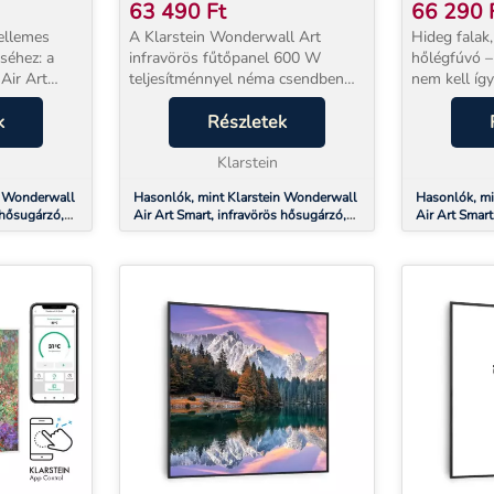
,
80 X 60 CM, 500 W, FALI,
80 X 60 C
63 490
Ft
66 290
HEGY
HULLÁM
ellemes
A Klarstein Wonderwall Art
Hideg falak,
séhez: a
infravörös fűtőpanel 600 W
hőlégfúvó –
Air Art
teljesítménnyel néma csendben
nem kell íg
agyon
melegíti fel a nappalt, a
Klarstein W
karékosan
k
hálószobát és az irodát – már 2–3
Részletek
infravörös 
elyiségbe,
perccel bekapcsolás után
teljesítménn
kellemesen meleg légkört teremt...
Klarstein
felületeket 
n Wonderwall
Hasonlók, mint Klarstein Wonderwall
Hasonlók, mi
 hősugárzó,
Air Art Smart, infravörös hősugárzó,
Air Art Smart
ok
80 x 60 cm, 500 W, fali, hegy
80 x 60 cm, 