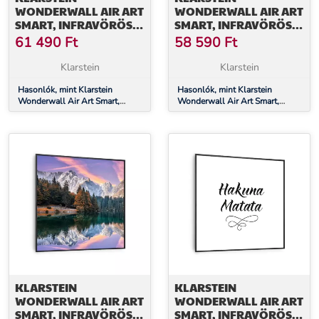
WONDERWALL AIR ART
WONDERWALL AIR ART
SMART, INFRAVÖRÖS
SMART, INFRAVÖRÖS
HŐSUGÁRZÓ, 80 X 60
HŐSUGÁRZÓ, 80 X 60
61 490
Ft
58 590
Ft
CM, 500 W,
CM, 500 W, KERTI ÚT
NAPFELKELTE
Klarstein
Klarstein
Hasonlók, mint Klarstein
Hasonlók, mint Klarstein
Wonderwall Air Art Smart,
Wonderwall Air Art Smart,
infravörös hősugárzó, 80 x 60
infravörös hősugárzó, 80 x 60
cm, 500 W, napfelkelte
cm, 500 W, kerti út
KLARSTEIN
KLARSTEIN
WONDERWALL AIR ART
WONDERWALL AIR ART
SMART, INFRAVÖRÖS
SMART, INFRAVÖRÖS