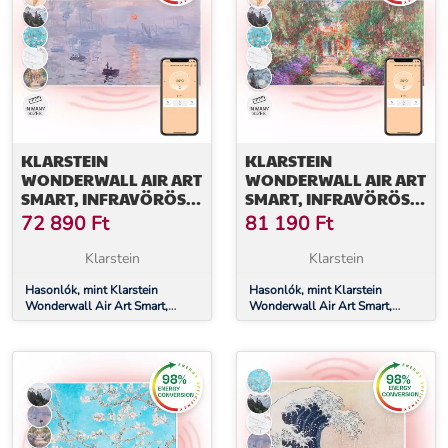
KLARSTEIN
KLARSTEIN
WONDERWALL AIR ART
WONDERWALL AIR ART
SMART, INFRAVÖRÖS
SMART, INFRAVÖRÖS
HŐSUGÁRZÓ, 120 X 60
HŐSUGÁRZÓ, 120 X 60
72 890
Ft
81 190
Ft
CM, 700 W,
CM, 700 W,
ALKALMAZÁS,
ALKALMAZÁS, KERTI
Klarstein
Klarstein
NAPFELKELTE
ÖSVÉNY
Hasonlók, mint Klarstein
Hasonlók, mint Klarstein
Wonderwall Air Art Smart,
Wonderwall Air Art Smart,
infravörös hősugárzó, 120 x 60
infravörös hősugárzó, 120 x 60
cm, 700 W, alkalmazás,
cm, 700 W, alkalmazás, kerti
napfelkelte
ösvény