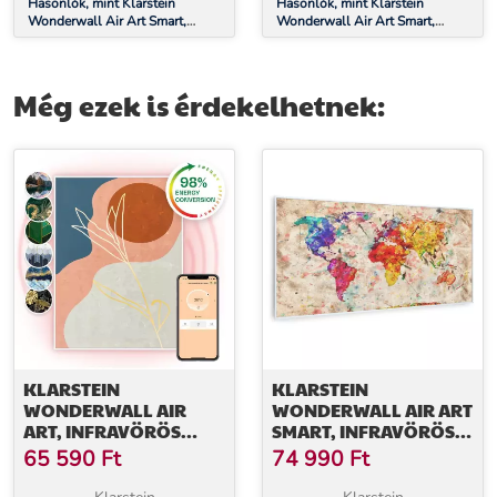
Hasonlók, mint Klarstein
Hasonlók, mint Klarstein
Wonderwall Air Art Smart,
Wonderwall Air Art Smart,
infravörös hősugárzó, 120 x 60
infravörös hősugárzó, 120 x 60
cm, 700 W, éjszakai térkép
cm, 700 W, térkép állatokkal
Még ezek is érdekelhetnek:
KLARSTEIN
KLARSTEIN
WONDERWALL AIR
WONDERWALL AIR ART
ART, INFRAVÖRÖS
SMART, INFRAVÖRÖS
SMART HŐSUGÁRZÓ,
HŐSUGÁRZÓ, 120 X 60
65 590
Ft
74 990
Ft
60 X 80 CM, 500 W, FALI
CM, 700 W, SZÍNES
INSTALLÁCIÓ,
TÉRKÉP