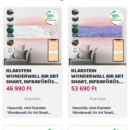
További információk>>
KLARSTEIN
KLARSTEIN
WONDERWALL AIR ART
WONDERWALL AIR ART
SMART, INFRAVÖRÖS
SMART, INFRAVÖRÖS
HŐSUGÁRZÓ, 120 X 30
HŐSUGÁRZÓ, 120 X 30
46 990
Ft
53 690
Ft
CM, 350 W,
CM, 350 W,
ALKALMAZÁS,
ALKALMAZÁS,
Klarstein
Klarstein
MÁRVÁNY II
TAVIRÓZSÁK
Hasonlók, mint Klarstein
Hasonlók, mint Klarstein
Wonderwall Air Art Smart,
Wonderwall Air Art Smart,
infravörös hősugárzó, 120 x 30
infravörös hősugárzó, 120 x 30
cm, 350 W, alkalmazás,
cm, 350 W, alkalmazás,
márvány II
tavirózsák