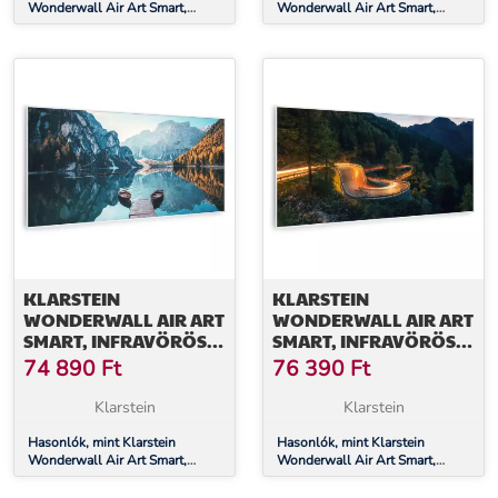
Wonderwall Air Art Smart,
Wonderwall Air Art Smart,
infravörös hősugárzó, 60 x 120
infravörös hősugárzó, 60 x 120
cm, 700 W, New York térképe
cm, 700 W, tenger
függőlegesen
KLARSTEIN
KLARSTEIN
WONDERWALL AIR ART
WONDERWALL AIR ART
SMART, INFRAVÖRÖS
SMART, INFRAVÖRÖS
HŐSUGÁRZÓ, 120 X 60
HŐSUGÁRZÓ, 120 X 60
74 890
Ft
76 390
Ft
CM, 700 W, TENGER
CM, 700 W, HEGYI ÚT
VÍZSZINTESEN
Klarstein
Klarstein
Hasonlók, mint Klarstein
Hasonlók, mint Klarstein
Wonderwall Air Art Smart,
Wonderwall Air Art Smart,
infravörös hősugárzó, 120 x 60
infravörös hősugárzó, 120 x 60
cm, 700 W, tenger vízszintesen
cm, 700 W, hegyi út