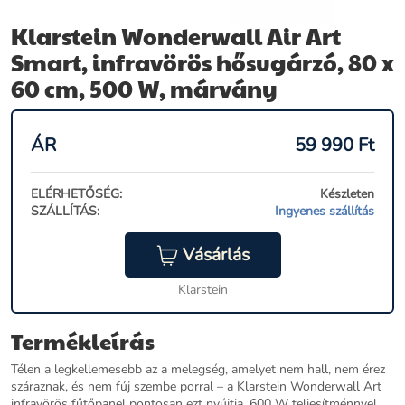
Klarstein Wonderwall Air Art
Smart, infravörös hősugárzó, 80 x
60 cm, 500 W, márvány
ÁR
59 990
Ft
ELÉRHETŐSÉG:
Készleten
SZÁLLÍTÁS:
Ingyenes szállítás
Vásárlás
Klarstein
Termékleírás
Télen a legkellemesebb az a melegség, amelyet nem hall, nem érez
száraznak, és nem fúj szembe porral – a Klarstein Wonderwall Art
infravörös fűtőpanel pontosan ezt nyújtja. 600 W teljesítménnyel