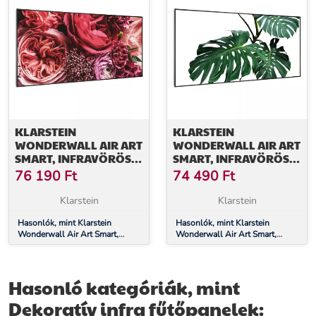
KLARSTEIN
KLARSTEIN
WONDERWALL AIR ART
WONDERWALL AIR ART
SMART, INFRAVÖRÖS
SMART, INFRAVÖRÖS
HŐSUGÁRZÓ, 120 X 60
HŐSUGÁRZÓ, 120 X 60
76 190
Ft
74 490
Ft
CM, 700 W, VIRÁG
CM, 700 W, ZÖLD LEVÉL
Klarstein
Klarstein
Hasonlók, mint Klarstein
Hasonlók, mint Klarstein
Wonderwall Air Art Smart,
Wonderwall Air Art Smart,
infravörös hősugárzó, 120 x 60
infravörös hősugárzó, 120 x 60
cm, 700 W, virág
cm, 700 W, zöld levél
Hasonló kategóriák, mint
Dekoratív infra fűtőpanelek: