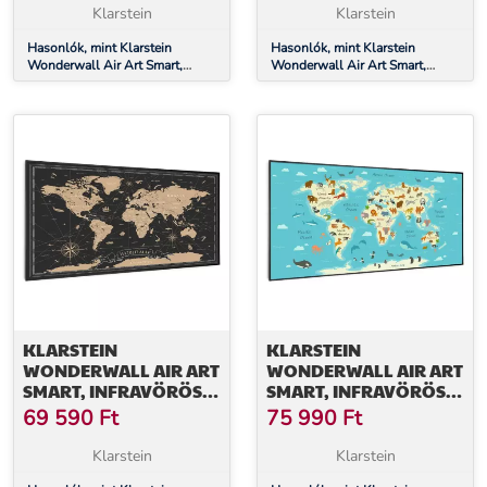
VIRÁG
TÉRKÉP
Klarstein
Klarstein
Hasonlók, mint Klarstein
Hasonlók, mint Klarstein
Wonderwall Air Art Smart,
Wonderwall Air Art Smart,
infravörös hősugárzó, 120 x 30
infravörös hősugárzó, 120 x 60
cm, 350 W, fekete virág
cm, 700 W, arany térkép
KLARSTEIN
KLARSTEIN
WONDERWALL AIR ART
WONDERWALL AIR ART
SMART, INFRAVÖRÖS
SMART, INFRAVÖRÖS
HŐSUGÁRZÓ, 120 X 60
HŐSUGÁRZÓ, 120 X 60
69 590
Ft
75 990
Ft
CM, 700 W, ÉJSZAKAI
CM, 700 W, TÉRKÉP
TÉRKÉP
ÁLLATOKKAL
Klarstein
Klarstein