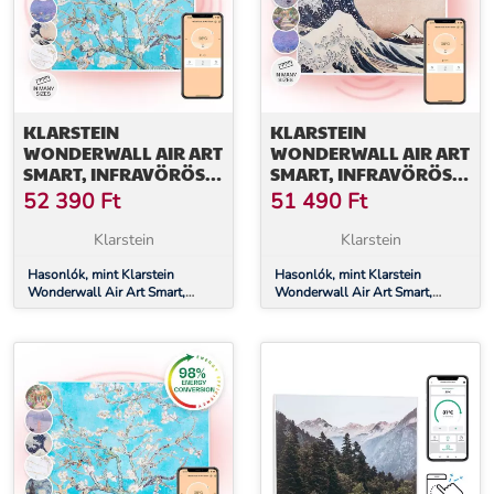
KLARSTEIN
KLARSTEIN
WONDERWALL AIR ART
WONDERWALL AIR ART
SMART, INFRAVÖRÖS
SMART, INFRAVÖRÖS
HŐSUGÁRZÓ, 60 X 60
HŐSUGÁRZÓ, 60 X 60
52 390
Ft
51 490
Ft
CM, 350 W,
CM, 350 W,
ALKALMAZÁS,
ALKALMAZÁS, HULLÁM
Klarstein
Klarstein
MANDULA VIRÁG
Hasonlók, mint Klarstein
Hasonlók, mint Klarstein
Wonderwall Air Art Smart,
Wonderwall Air Art Smart,
infravörös hősugárzó, 60 x 60
infravörös hősugárzó, 60 x 60
cm, 350 W, alkalmazás,
cm, 350 W, alkalmazás, hullám
mandula virág