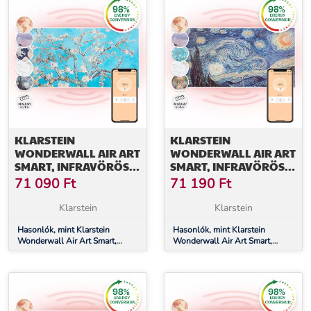
KLARSTEIN
KLARSTEIN
WONDERWALL AIR ART
WONDERWALL AIR ART
SMART, INFRAVÖRÖS
SMART, INFRAVÖRÖS
HŐSUGÁRZÓ, 120 X 60
HŐSUGÁRZÓ, 120 X 60
71 090
Ft
71 190
Ft
CM, 700 W,
CM, 700 W,
ALKALMAZÁS,
ALKALMAZÁS,
Klarstein
Klarstein
MANDULAVIRÁG
CSILLAGOK
Hasonlók, mint Klarstein
Hasonlók, mint Klarstein
Wonderwall Air Art Smart,
Wonderwall Air Art Smart,
infravörös hősugárzó, 120 x 60
infravörös hősugárzó, 120 x 60
cm, 700 W, alkalmazás,
cm, 700 W, alkalmazás,
mandulavirág
csillagok