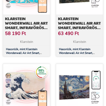
KLARSTEIN
KLARSTEIN
WONDERWALL AIR ART
WONDERWALL AIR ART
SMART, INFRAVÖRÖS
SMART, INFRAVÖRÖS
HŐSUGÁRZÓ, 80 X 60
HŐSUGÁRZÓ, 80 X 60
58 190
Ft
63 490
Ft
CM, 500 W, VIRÁGOK
CM, 500 W, FALI, HEGY
Klarstein
Klarstein
Hasonlók, mint Klarstein
Hasonlók, mint Klarstein
Wonderwall Air Art Smart,
Wonderwall Air Art Smart,
infravörös hősugárzó, 80 x 60
infravörös hősugárzó, 80 x 60
cm, 500 W, virágok
cm, 500 W, fali, hegy