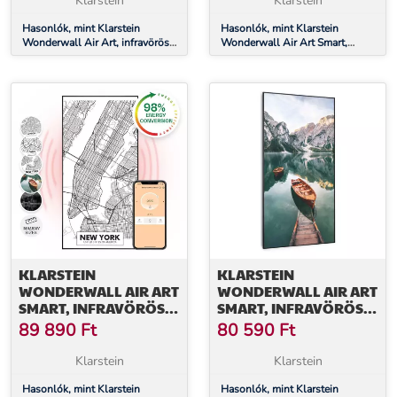
Klarstein
Klarstein
APPLIKÁCIÓVAL
VEZÉRELHETŐ, ARANY
Hasonlók, mint Klarstein
Hasonlók, mint Klarstein
Wonderwall Air Art, infravörös
Wonderwall Air Art Smart,
VONALAK
smart hősugárzó, 60 x 80 cm,
infravörös hősugárzó, 120 x 60
500 W, fali installáció,
cm, 700 W, színes térkép
applikációval vezérelhető, arany
vonalak
KLARSTEIN
KLARSTEIN
WONDERWALL AIR ART
WONDERWALL AIR ART
SMART, INFRAVÖRÖS
SMART, INFRAVÖRÖS
HŐSUGÁRZÓ, 60 X 120
HŐSUGÁRZÓ, 60 X 120
89 890
Ft
80 590
Ft
CM, 700 W, NEW YORK
CM, 700 W, TENGER
TÉRKÉPE
FÜGGŐLEGESEN
Klarstein
Klarstein
Hasonlók, mint Klarstein
Hasonlók, mint Klarstein