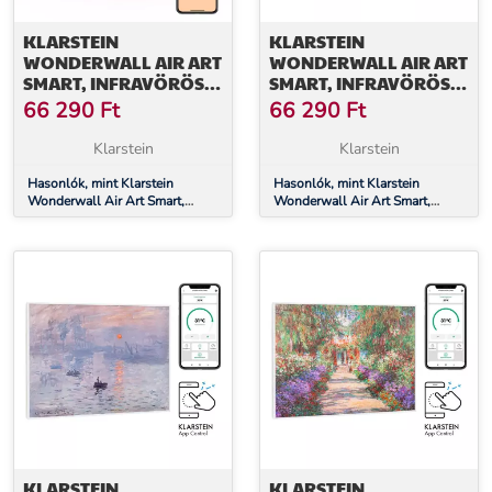
KLARSTEIN
KLARSTEIN
WONDERWALL AIR ART
WONDERWALL AIR ART
SMART, INFRAVÖRÖS
SMART, INFRAVÖRÖS
HŐSUGÁRZÓ, 80 X 60
HŐSUGÁRZÓ, 80 X 60
66 290
Ft
66 290
Ft
CM, 500 W, KÉK
CM, 500 W, CSILLAGOS
HULLÁMOK
ÉGBOLT
Klarstein
Klarstein
Hasonlók, mint Klarstein
Hasonlók, mint Klarstein
Wonderwall Air Art Smart,
Wonderwall Air Art Smart,
infravörös hősugárzó, 80 x 60
infravörös hősugárzó, 80 x 60
cm, 500 W, kék hullámok
cm, 500 W, csillagos égbolt
KLARSTEIN
KLARSTEIN