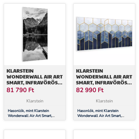
KLARSTEIN
KLARSTEIN
WONDERWALL AIR ART
WONDERWALL AIR ART
SMART, INFRAVÖRÖS
SMART, INFRAVÖRÖS
HŐSUGÁRZÓ, 60 X 120
HŐSUGÁRZÓ, 120 X 60
81 790
Ft
82 990
Ft
CM, 700 W, FEKETE-
CM, 700 W, KÉK CSÍK
FEHÉR TENGER
Klarstein
Klarstein
Hasonlók, mint Klarstein
Hasonlók, mint Klarstein
Wonderwall Air Art Smart,
Wonderwall Air Art Smart,
infravörös hősugárzó, 60 x 120
infravörös hősugárzó, 120 x 60
cm, 700 W, fekete-fehér tenger
cm, 700 W, kék csík