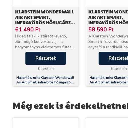
KLARSTEIN WONDERWALL
KLARSTEIN WON
AIR ART SMART,
AIR ART SMART,
INFRAVÖRÖS HŐSUGÁRZÓ,
INFRAVÖRÖS HŐ
80 X 60 CM, 500 W,
80 X 60 CM, 500 W
61 490
Ft
58 590
Ft
NAPFELKELTE
ÚT
Hideg falak, kiszáradt levegő,
A Klarstein Wonderwal
zümmögő konvektorzaj – a
Smart infravörös hős
hagyományos elektromos fűtés
egyesíti a rendkívül h
kellemetlenségei mind ismerősek.
fűtőteljesítményt a l
A Klarstein Wonderwall Art
Részletek
kialakítással és a legú
Részlete
infravörös fűtőpanel 600 W
technológiával. Kelle
teljesítménnyel egészen másk...
Klarstein
valamint új fényt és...
Klarstein
Hasonlók, mint Klarstein Wonderwall
Hasonlók, mint Klarstei
Air Art Smart, infravörös hősugárzó,
Air Art Smart, infravörös
80 x 60 cm, 500 W, napfelkelte
80 x 60 cm, 500 W, kerti 
Még ezek is érdekelhetne