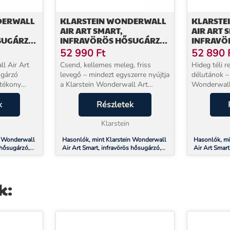
DERWALL
KLARSTEIN WONDERWALL
KLARSTE
AIR ART SMART,
AIR ART 
SUGÁRZÓ,
INFRAVÖRÖS HŐSUGÁRZÓ,
INFRAVÖ
, KERTI
60 X 60 CM, 350 W, TENGER
60 X 60 
52 990
Ft
52 890
l Air Art
Csend, kellemes meleg, friss
Hideg téli r
ugárzó
levegő – mindezt egyszerre nyújtja
délutánok – 
atékony
a Klarstein Wonderwall Art
Wonderwall 
enyűgöző
infravörös fűtőpanel. 600 W
fűtőpanel 2
jabb
k
teljesítménnyel, mindössze 2–3
Részletek
kellemesen 
mes meleget,
perc alatt érezhető meleget ad,
amelyet azo
miközben egyetlen ...
Klarstein
nem csupán 
n Wonderwall
Hasonlók, mint Klarstein Wonderwall
Hasonlók, mi
 hősugárzó,
Air Art Smart, infravörös hősugárzó,
Air Art Smart
út
60 x 60 cm, 350 W, tenger
60 x 60 cm, 
k: