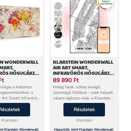
IN WONDERWALL
KLARSTEIN WONDERWALL
SMART,
AIR ART SMART,
RÖS HŐSUGÁRZÓ,
INFRAVÖRÖS HŐSUGÁRZÓ,
CM, 700 W, SZÍNES
60 X 120 CM, 700 W, NEW
Ft
89 890
Ft
YORK TÉRKÉPE
ológia a kellemes
Hideg falak, száraz levegő,
egteremtéséhez: a
zümmögő fűtőtest – ezek helyett
r Art Smart infravörös
valami egészen más: a Klarstein
Wonderwall Air Art Smart 700W
osan hoz meleget
Részletek
infravörös sugárzással melegíti fel
Részletek
yiségbe, ugyanakkor
a helyiséget, csendben, légáramlat
kai f...
Klarstein
nélkül,...
Klarstein
nt Klarstein Wonderwall
Hasonlók, mint Klarstein Wonderwall