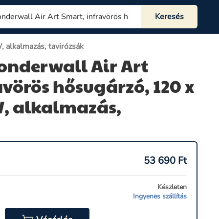
 alkalmazás, tavirózsák
onderwall Air Art
avörös hősugárzó, 120 x
W, alkalmazás,
53 690
Ft
Készleten
Ingyenes szállítás