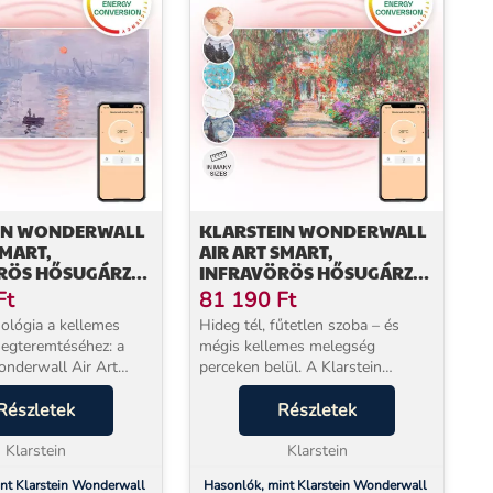
IN WONDERWALL
KLARSTEIN WONDERWALL
SMART,
AIR ART SMART,
RÖS HŐSUGÁRZÓ,
INFRAVÖRÖS HŐSUGÁRZÓ,
CM, 700 W,
120 X 60 CM, 700 W,
Ft
81 190
Ft
ZÁS,
ALKALMAZÁS, KERTI
ológia a kellemes
Hideg tél, fűtetlen szoba – és
ELTE
ÖSVÉNY
egteremtéséhez: a
mégis kellemes melegség
onderwall Air Art
perceken belül. A Klarstein
ös fűtőtest nagyon
Wonderwall Art infravörös
és helytakarékosan
Részletek
fűtőpanel 600 W teljesítménnyel
Részletek
 bármely helyiségbe,
közvetlenül Önt és a felületeket
nyomott...
Klarstein
melegíti, nem a levegőt. S...
Klarstein
nt Klarstein Wonderwall
Hasonlók, mint Klarstein Wonderwall