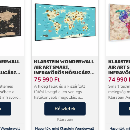
DERWALL
KLARSTEIN WONDERWALL
KLARSTE
AIR ART SMART,
AIR ART 
SUGÁRZÓ,
INFRAVÖRÖS HŐSUGÁRZÓ,
INFRAVÖ
W,
120 X 60 CM, 700 W, TÉRKÉP
120 X 60 
75 990
Ft
74 990
ÁLLATOKKAL
TÉRKÉP
ellemes
A hideg falak és a kiszárított
Smart techn
séhez: a
fűtési levegő ellen van egy
melegség m
t infravörös
hatékonyabb megoldás: a
Klarstein Ai
Klarstein Wonderwall Air Art
fűtőtest nagyon hatékonyan és
meleget
k
Smart 700W infravörös
Részletek
helytakarék
ugyanakkor
hősugárzó panel közvetlenül
bármely hel
felmelegíti a felületeket és az
Klarstein
nyomott grafi
embere...
n Wonderwall
Hasonlók, mint Klarstein Wonderwall
Hasonlók, mi