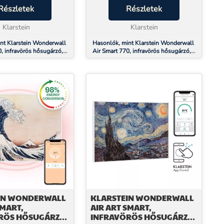
kos módon kellemes
Részletek
helytakarékos módon kellemes
Részletek
 bármely helyiségbe.A
meleget hoz bármely helyiségbe.A
infravörös h...
Klarstein
Wonderwall infravörös h...
Klarstein
nt Klarstein Wonderwall
Hasonlók, mint Klarstein Wonderwall
0, infravörös hősugárzó,
Air Smart 770, infravörös hősugárzó,
 600 W, alkalmazás
60 x 120 cm, 770 W, alkalmazás
IN WONDERWALL
KLARSTEIN WONDERWALL
SMART,
AIR ART SMART,
RÖS HŐSUGÁRZÓ,
INFRAVÖRÖS HŐSUGÁRZÓ,