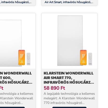
, infravörös hősugárzó,
Air Art Smart, infravörös hősugárzó,
 700 W, alkalmazás,
120 x 60 cm, 700 W, alkalmazás, kerti
ösvény
IN WONDERWALL
KLARSTEIN WONDERWALL
T 600,
AIR SMART 770,
RÖS HŐSUGÁRZÓ,
INFRAVÖRÖS HŐSUGÁRZÓ,
CM, 600 W,
60 X 120 CM, 770 W,
Ft
58 890
Ft
ZÁS
ALKALMAZÁS
technológia a kellemes
A legújabb technológia a kellemes
tein Wonderwall
melegért: A Klarstein Wonderwall
rös hősugárzó
770 infravörös hősugárzó
atékony és
rendkívül hatékony és