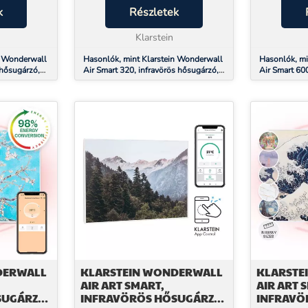
att kellemes
k
porfelkavarodással, zajjal és
Részletek
helytakaré
en,
hosszú felmelegedési idővel
meleget hoz
k...
keserítik meg a min...
Klarstein
Wonderwall 
n Wonderwall
Hasonlók, mint Klarstein Wonderwall
Hasonlók, mi
 hősugárzó,
Air Smart 320, infravörös hősugárzó,
Air Smart 60
lmazás,
30 x 100 cm, 320 W, alkalmazás
60 x 100 cm,
DERWALL
KLARSTEIN WONDERWALL
KLARSTE
AIR ART SMART,
AIR ART 
SUGÁRZÓ,
INFRAVÖRÖS HŐSUGÁRZÓ,
INFRAVÖ