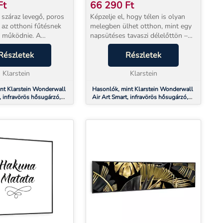
M, 500 W, KÉK
80 X 60 CM, 500 W,
Ft
66 290
Ft
OK
CSILLAGOS ÉGBOLT
 száraz levegő, poros
Képzelje el, hogy télen is olyan
 az otthoni fűtésnek
melegben ülhet otthon, mint egy
y működnie. A
napsütéses tavaszi délelőttön –
onderwall Art
száraz levegő, zaj és portánc
fűtőpanel 600 W
Részletek
nélkül. A Klarstein Wonderwall
Részletek
yel közvetlenül a
Art infravörös fűtőpanel pontosan
és az embereket...
Klarstein
ezt nyúj...
Klarstein
nt Klarstein Wonderwall
Hasonlók, mint Klarstein Wonderwall
, infravörös hősugárzó,
Air Art Smart, infravörös hősugárzó,
500 W, kék hullámok
80 x 60 cm, 500 W, csillagos égbolt