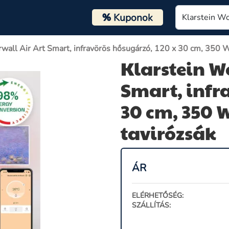
%
Kuponok
wall Air Art Smart, infravörös hősugárzó, 120 x 30 cm, 350 W,
Klarstein W
Smart, infr
30 cm, 350 
tavirózsák
ÁR
ELÉRHETŐSÉG:
SZÁLLÍTÁS: