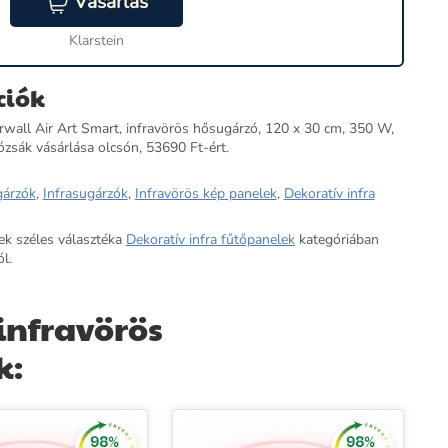
Vásárlás
Klarstein
ciók
wall Air Art Smart, infravörös hősugárzó, 120 x 30 cm, 350 W,
ózsák vásárlása olcsón, 53690 Ft-ért.
árzók
,
Infrasugárzók
,
Infravörös kép panelek
,
Dekoratív infra
ek széles választéka
Dekoratív infra fűtőpanelek
kategóriában
l.
infravörös
k: