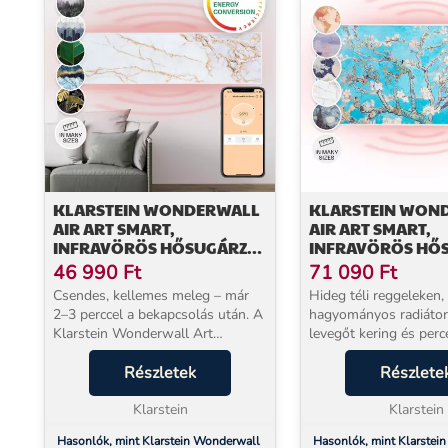
KLARSTEIN WONDERWALL
KLARSTEIN WON
AIR ART SMART,
AIR ART SMART,
INFRAVÖRÖS HŐSUGÁRZÓ,
INFRAVÖRÖS HŐ
120 X 30 CM, 350 W,
120 X 60 CM, 700 
46 990
Ft
71 090
Ft
ALKALMAZÁS, MÁRVÁNY II
ALKALMAZÁS,
Csendes, kellemes meleg – már
Hideg téli reggeleken,
MANDULAVIRÁG
2–3 perccel a bekapcsolás után. A
hagyományos radiátor
Klarstein Wonderwall Art
levegőt kering és perce
infravörös fűtőpanel 600 W
mire a szoba felmelegs
teljesítménnyel fűti a nappalit, a
Részletek
Klarstein Wonderwall 
Részlete
hálószobát és az irodát, miközben
fűtőpanel más megköz
teljesen zajtal...
Klarstein
kínál. A 700 W ...
Klarstein
Hasonlók, mint Klarstein Wonderwall
Hasonlók, mint Klarstei