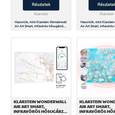
teljesítménnyel már 2–3 percen
Részletek
mindössze 2–3 perc al
Részlete
belül kellemes hőérzet alakul ki,
meleget hoz – csendb
előfűtési idő n...
Klarstein
légmozgás nélkül, anél
Klarstein
Hasonlók, mint Klarstein Wonderwall
Hasonlók, mint Klarstei
Air Art Smart, infravörös hősugárzó,
Air Art Smart, infravörös
60 x 60 cm, 350 W, alkalmazás,
60 x 60 cm, 350 W, alka
mandula virág
hullám
KLARSTEIN WONDERWALL
KLARSTEIN WON
AIR ART SMART,
AIR ART SMART,
INFRAVÖRÖS HŐSUGÁRZÓ,
INFRAVÖRÖS HŐ