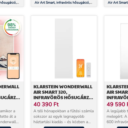
 hősugárzó,
Air Art Smart, infravörös hősugárzó,
Air Art Smart
almazás,
120 x 60 cm, 700 W, alkalmazás,
120 x 60 cm,
csillagok
napfelkelte
DERWALL
KLARSTEIN WONDERWALL
KLARSTE
AIR SMART 320,
AIR SMAR
SUGÁRZÓ,
INFRAVÖRÖS HŐSUGÁRZÓ,
INFRAVÖ
,
30 X 100 CM, 320 W,
60 X 100 
40 390
Ft
49 590
ULLÁM
ALKALMAZÁS
ALKALMA
 amikor a
A téli hónapokban a fűtési számla
A legújabb 
ette át a
sokszor az egyik legnagyobb
melegért: A Klars
onderwall
háztartási kiadás – és közben a
600 infravö
el
hagyományos elektromos fűtők
rendkívül h