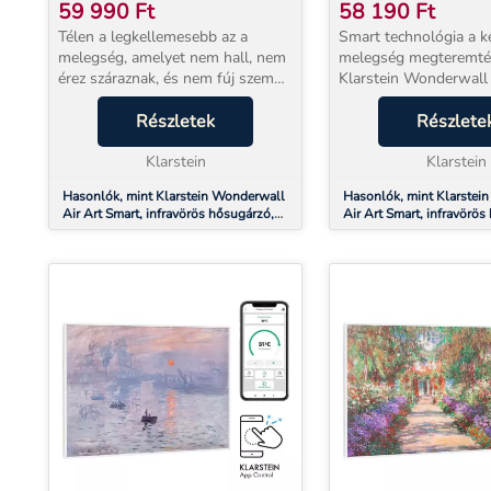
80 X 60 CM, 500 W,
80 X 60 CM, 500 W
59 990
Ft
58 190
Ft
MÁRVÁNY
VIRÁGOK
Télen a legkellemesebb az a
Smart technológia a k
melegség, amelyet nem hall, nem
melegség megteremté
érez száraznak, és nem fúj szembe
Klarstein Wonderwall 
porral – a Klarstein Wonderwall
Smart infravörös fűtőtest n
Art infravörös fűtőpanel pontosan
Részletek
hatékonyan és helyta
Részlete
ezt nyújtja. 600 W teljesítménnyel
hoz meleget bármely h
közve...
Klarstein
ugyanakkor nyomott...
Klarstein
Hasonlók, mint Klarstein Wonderwall
Hasonlók, mint Klarstei
Air Art Smart, infravörös hősugárzó,
Air Art Smart, infravörös
80 x 60 cm, 500 W, márvány
80 x 60 cm, 500 W, virág