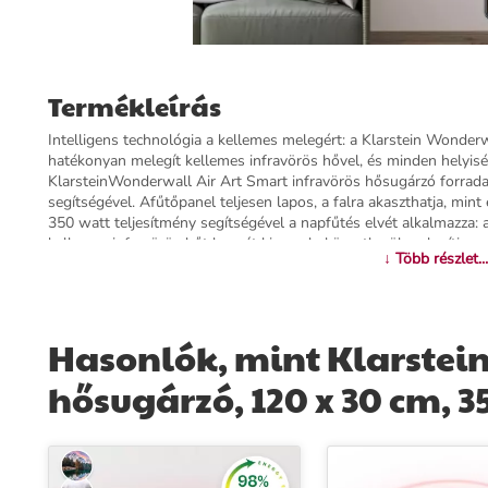
Termékleírás
Intelligens technológia a kellemes melegért: a Klarstein Wonder
hatékonyan melegít kellemes infravörös hővel, és minden helyisé
KlarsteinWonderwall Air Art Smart infravörös hősugárzó forrada
segítségével. Afűtőpanel teljesen lapos, a falra akaszthatja, mi
350 watt teljesítmény segítségével a napfűtés elvét alkalmazza: 
kellemes infravörös hőt bocsát ki, amely közvetlenül melegíti az
↓ Több részlet...
területen. Az Ön új elektromos hősugárzója egyúttal rendkívül en
hősugárzássá alakul át. A termosztát, automatikus kikapcsolási f
alkalmazáson keresztül történő intelligens vezérlés kifinomultan e
fűtéstechnika jövője: Klarstein Wondewall Air Art Smart dekora
Hasonlók, mint Klarstein
További információk>>
hősugárzó, 120 x 30 cm, 