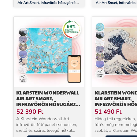
Air Art Smart, infravörös hősugárzó,
Air Art Smart, infravörös
120 x 30 cm, 350 W, alkalmazás,
120 x 60 cm, 700 W, alk
márvány II
mandulavirág
KLARSTEIN WONDERWALL
KLARSTEIN WON
AIR ART SMART,
AIR ART SMART,
INFRAVÖRÖS HŐSUGÁRZÓ,
INFRAVÖRÖS HŐ
60 X 60 CM, 350 W,
60 X 60 CM, 350 W
52 390
Ft
51 490
Ft
ALKALMAZÁS, MANDULA
ALKALMAZÁS, H
A Klarstein Wonderwall Art
Hideg téli reggeleken,
VIRÁG
infravörös fűtőpanel csendesen,
fűtés még nem melegít
szellő és száraz levegő nélkül
szobát, a Klarstein W
melegíti fel otthonát – 600 W
Art infravörös fűtőpan