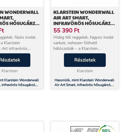
IN WONDERWALL
KLARSTEIN WONDERWALL
SMART,
AIR ART SMART,
RÖS HŐSUGÁRZÓ,
INFRAVÖRÖS HŐSUGÁRZÓ,
CM, 350 W, MOTTÓ
120 X 30 CM, 350 W, FEKETE
Ft
55 390
Ft
VIRÁG
eggelek, fázós irodai
Hideg téli reggelek, fagyos irodai
a Klarstein
sarkok, nehezen fűthető
Art infravörös
hálószobák – a Klarstein
–3 percen belül
Wonderwall Art infravörös
meleg sugárzó hőt ad,
Részletek
fűtőpanel 600 W teljesítménnyel
Részletek
nnal érez az ember,
már 2–3 perc alatt kellemes
a levegő hőmér...
Klarstein
meleget áraszt, teljesen zajta...
Klarstein
nt Klarstein Wonderwall
Hasonlók, mint Klarstein Wonderwall
, infravörös hősugárzó,
Air Art Smart, infravörös hősugárzó,
350 W, mottó
120 x 30 cm, 350 W, fekete virág