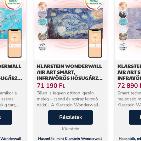
DERWALL
KLARSTEIN WONDERWALL
KLARSTE
AIR ART SMART,
AIR ART 
SUGÁRZÓ,
INFRAVÖRÖS HŐSUGÁRZÓ,
INFRAVÖ
W,
120 X 60 CM, 700 W,
120 X 60 
71 190
Ft
72 890
ALKALMAZÁS, CSILLAGOK
ALKALMA
 amikor a
Télen is legyen otthon igazán
Smart techn
NAPFELK
 száraz
meleg – csend és száraz levegő
melegség m
kig tart,
nélkül. A Klarstein Wonderwall
Klarstein W
zik – a
Art infravörös fűtőpanel 600 W
Smart infravör
Art infrared
k
teljesítménnyel már 2–3 percen
Részletek
hatékonyan 
elítést
belül érezhetően melegíti a
hoz meleget
helyiséget, anélkü...
Klarstein
ugyanakkor 
n Wonderwall
Hasonlók, mint Klarstein Wonderwall
Hasonlók, mi