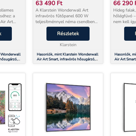
,
80 X 60 CM, 500 W, FALI,
80 X 60 C
63 490
Ft
66 290
HEGY
HULLÁM
ellemes
A Klarstein Wonderwall Art
Hideg falak,
séhez: a
infravörös fűtőpanel 600 W
hőlégfúvó –
Air Art
teljesítménnyel néma csendben
nem kell íg
agyon
melegíti fel a nappalt, a
Klarstein W
karékosan
k
hálószobát és az irodát – már 2–3
Részletek
infravörös 
elyiségbe,
perccel bekapcsolás után
teljesítménn
kellemesen meleg légkört teremt...
Klarstein
felületeket 
n Wonderwall
Hasonlók, mint Klarstein Wonderwall
Hasonlók, mi
 hősugárzó,
Air Art Smart, infravörös hősugárzó,
Air Art Smart
ok
80 x 60 cm, 500 W, fali, hegy
80 x 60 cm, 