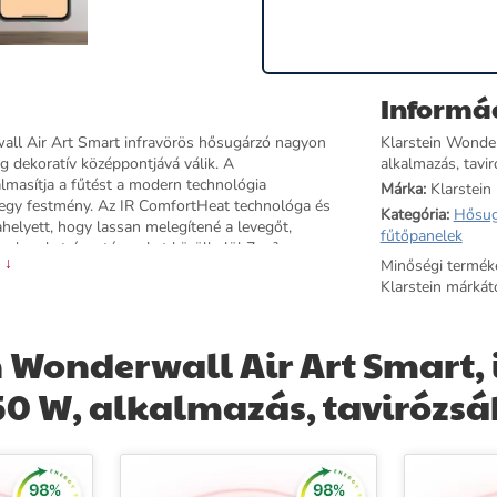
Informá
wall Air Art Smart infravörös hősugárzó nagyon
Klarstein Wonder
g dekoratív középpontjává válik. A
alkalmazás, tavir
lmasítja a fűtést a modern technológia
Márka:
Klarstein
nt egy festmény. Az IR ComfortHeat technológa és
Kategória:
Hősug
ahelyett, hogy lassan melegítené a levegőt,
fűtőpanelek
 embereket és a tárgyakat körülbelül 7 m²-es
 ↓
Minőségi termék
ergiatakarékos: az elnyelt energia 98 %-a
Klarstein márkátó
unkció, heti időzítő, csendes működés és a WiFi
gészíti ki az innovatív fűtési lehetőséget. A
tív és hatékony infravörös elektromos hősugárzó
 Wonderwall Air Art Smart, 
350 W, alkalmazás, tavirózsá