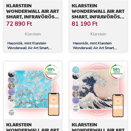
KLARSTEIN
KLARSTEIN
WONDERWALL AIR ART
WONDERWALL AIR ART
SMART, INFRAVÖRÖS
SMART, INFRAVÖRÖS
HŐSUGÁRZÓ, 120 X 60
HŐSUGÁRZÓ, 120 X 60
72 890
Ft
81 190
Ft
CM, 700 W,
CM, 700 W,
ALKALMAZÁS,
ALKALMAZÁS, KERTI
Klarstein
Klarstein
NAPFELKELTE
ÖSVÉNY
Hasonlók, mint Klarstein
Hasonlók, mint Klarstein
Wonderwall Air Art Smart,
Wonderwall Air Art Smart,
infravörös hősugárzó, 120 x 60
infravörös hősugárzó, 120 x 60
cm, 700 W, alkalmazás,
cm, 700 W, alkalmazás, kerti
napfelkelte
ösvény
KLARSTEIN
KLARSTEIN
WONDERWALL AIR ART
WONDERWALL AIR ART