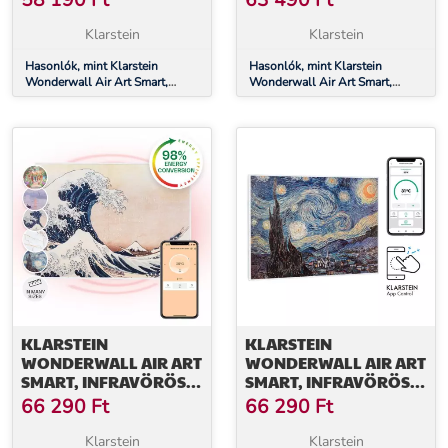
58 190
Ft
63 490
Ft
CM, 500 W, VIRÁGOK
CM, 500 W, FALI, HEGY
Klarstein
Klarstein
Hasonlók, mint Klarstein
Hasonlók, mint Klarstein
Wonderwall Air Art Smart,
Wonderwall Air Art Smart,
infravörös hősugárzó, 80 x 60
infravörös hősugárzó, 80 x 60
cm, 500 W, virágok
cm, 500 W, fali, hegy
KLARSTEIN
KLARSTEIN
WONDERWALL AIR ART
WONDERWALL AIR ART
SMART, INFRAVÖRÖS
SMART, INFRAVÖRÖS
HŐSUGÁRZÓ, 80 X 60
HŐSUGÁRZÓ, 80 X 60
66 290
Ft
66 290
Ft
CM, 500 W, KÉK
CM, 500 W, CSILLAGOS
HULLÁMOK
ÉGBOLT
Klarstein
Klarstein