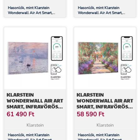
Hasonlók, mint Klarstein
Hasonlók, mint Klarstein
Wonderwall Air Art Smart,
Wonderwall Air Art Smart,
infravörös hősugárzó, 80 x 60
infravörös hősugárzó, 80 x 60
cm, 500 W, kék hullámok
cm, 500 W, csillagos égbolt
KLARSTEIN
KLARSTEIN
WONDERWALL AIR ART
WONDERWALL AIR ART
SMART, INFRAVÖRÖS
SMART, INFRAVÖRÖS
HŐSUGÁRZÓ, 80 X 60
HŐSUGÁRZÓ, 80 X 60
61 490
Ft
58 590
Ft
CM, 500 W,
CM, 500 W, KERTI ÚT
NAPFELKELTE
Klarstein
Klarstein
Hasonlók, mint Klarstein
Hasonlók, mint Klarstein