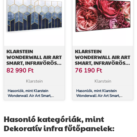
KLARSTEIN
KLARSTEIN
WONDERWALL AIR ART
WONDERWALL AIR ART
SMART, INFRAVÖRÖS
SMART, INFRAVÖRÖS
HŐSUGÁRZÓ, 120 X 60
HŐSUGÁRZÓ, 120 X 60
82 990
Ft
76 190
Ft
CM, 700 W, KÉK CSÍK
CM, 700 W, VIRÁG
Klarstein
Klarstein
Hasonlók, mint Klarstein
Hasonlók, mint Klarstein
Wonderwall Air Art Smart,
Wonderwall Air Art Smart,
infravörös hősugárzó, 120 x 60
infravörös hősugárzó, 120 x 60
cm, 700 W, kék csík
cm, 700 W, virág
Hasonló kategóriák, mint
Dekoratív infra fűtőpanelek: