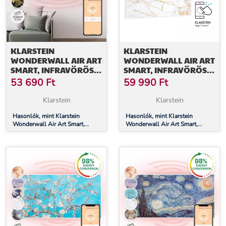
KLARSTEIN
KLARSTEIN
WONDERWALL AIR ART
WONDERWALL AIR ART
SMART, INFRAVÖRÖS
SMART, INFRAVÖRÖS
HŐSUGÁRZÓ, 120 X 30
HŐSUGÁRZÓ, 80 X 60
53 690
Ft
59 990
Ft
CM, 350 W,
CM, 500 W, MÁRVÁNY
ALKALMAZÁS,
Klarstein
Klarstein
TAVIRÓZSÁK
Hasonlók, mint Klarstein
Hasonlók, mint Klarstein
Wonderwall Air Art Smart,
Wonderwall Air Art Smart,
infravörös hősugárzó, 120 x 30
infravörös hősugárzó, 80 x 60
cm, 350 W, alkalmazás,
cm, 500 W, márvány
tavirózsák