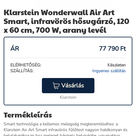
Klarstein Wonderwall Air Art
Smart, infravörös hősugárzó, 120
x 60 cm, 700 W, arany levél
ÁR
77 790
Ft
ELÉRHETŐSÉG:
Készleten
SZÁLLÍTÁS:
Ingyenes szállítás
Vásárlás
Klarstein
Termékleírás
Smart technológia a kellemes melegség megteremtéséhez: a
Klarstein Air Art Smart infravörös fűtőtest nagyon hatékonyan és
helytakarékosan hoz meleget bármely helyiségbe, ugyanakkor