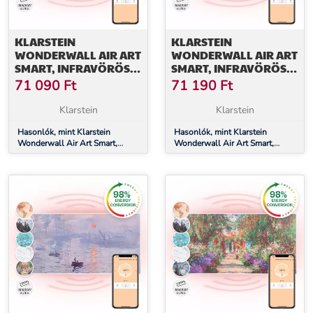
KLARSTEIN
KLARSTEIN
WONDERWALL AIR ART
WONDERWALL AIR ART
SMART, INFRAVÖRÖS
SMART, INFRAVÖRÖS
HŐSUGÁRZÓ, 120 X 60
HŐSUGÁRZÓ, 120 X 60
71 090
Ft
71 190
Ft
CM, 700 W,
CM, 700 W,
ALKALMAZÁS,
ALKALMAZÁS,
Klarstein
Klarstein
MANDULAVIRÁG
CSILLAGOK
Hasonlók, mint Klarstein
Hasonlók, mint Klarstein
Wonderwall Air Art Smart,
Wonderwall Air Art Smart,
infravörös hősugárzó, 120 x 60
infravörös hősugárzó, 120 x 60
cm, 700 W, alkalmazás,
cm, 700 W, alkalmazás,
mandulavirág
csillagok