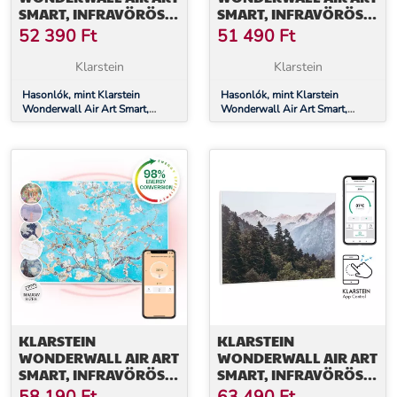
SMART, INFRAVÖRÖS
SMART, INFRAVÖRÖS
HŐSUGÁRZÓ, 60 X 60
HŐSUGÁRZÓ, 60 X 60
52 390
Ft
51 490
Ft
CM, 350 W,
CM, 350 W,
ALKALMAZÁS,
ALKALMAZÁS, HULLÁM
Klarstein
Klarstein
MANDULA VIRÁG
Hasonlók, mint Klarstein
Hasonlók, mint Klarstein
Wonderwall Air Art Smart,
Wonderwall Air Art Smart,
infravörös hősugárzó, 60 x 60
infravörös hősugárzó, 60 x 60
cm, 350 W, alkalmazás,
cm, 350 W, alkalmazás, hullám
mandula virág
KLARSTEIN
KLARSTEIN
WONDERWALL AIR ART
WONDERWALL AIR ART
SMART, INFRAVÖRÖS
SMART, INFRAVÖRÖS
HŐSUGÁRZÓ, 80 X 60
HŐSUGÁRZÓ, 80 X 60