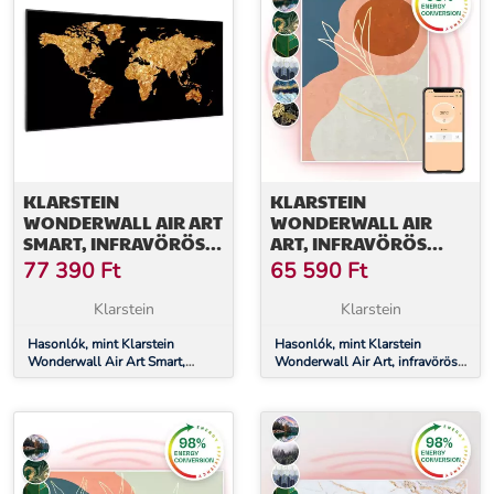
KLARSTEIN
KLARSTEIN
WONDERWALL AIR ART
WONDERWALL AIR
SMART, INFRAVÖRÖS
ART, INFRAVÖRÖS
HŐSUGÁRZÓ, 120 X 60
SMART HŐSUGÁRZÓ,
77 390
Ft
65 590
Ft
CM, 700 W, ARANY
60 X 80 CM, 500 W, FALI
TÉRKÉP
INSTALLÁCIÓ,
Klarstein
Klarstein
APPLIKÁCIÓVAL
Hasonlók, mint Klarstein
VEZÉRELHETŐ, ARANY
Hasonlók, mint Klarstein
Wonderwall Air Art Smart,
Wonderwall Air Art, infravörös
VONALAK
infravörös hősugárzó, 120 x 60
smart hősugárzó, 60 x 80 cm,
cm, 700 W, arany térkép
500 W, fali installáció,
applikációval vezérelhető, arany
vonalak