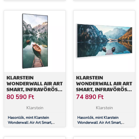
infravörös hősugárzó, 120 x 60
infravörös hősugárzó, 60 x 120
cm, 700 W, színes térkép
cm, 700 W, New York térképe
KLARSTEIN
KLARSTEIN
WONDERWALL AIR ART
WONDERWALL AIR ART
SMART, INFRAVÖRÖS
SMART, INFRAVÖRÖS
HŐSUGÁRZÓ, 60 X 120
HŐSUGÁRZÓ, 120 X 60
80 590
Ft
74 890
Ft
CM, 700 W, TENGER
CM, 700 W, TENGER
FÜGGŐLEGESEN
VÍZSZINTESEN
Klarstein
Klarstein
Hasonlók, mint Klarstein
Hasonlók, mint Klarstein
Wonderwall Air Art Smart,
Wonderwall Air Art Smart,
infravörös hősugárzó, 60 x 120
infravörös hősugárzó, 120 x 60
cm, 700 W, tenger
cm, 700 W, tenger vízszintesen
függőlegesen