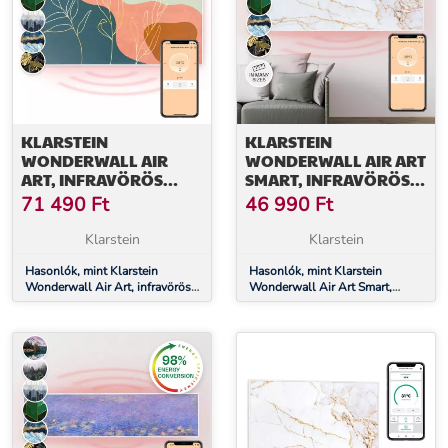
KLARSTEIN
KLARSTEIN
WONDERWALL AIR
WONDERWALL AIR ART
ART, INFRAVÖRÖS
SMART, INFRAVÖRÖS
SMART HŐSUGÁRZÓ,
HŐSUGÁRZÓ, 120 X 30
71 490
Ft
46 990
Ft
60 X 120 CM, 700 W,
CM, 350 W,
FALI INSTALLÁCIÓ,
ALKALMAZÁS,
Klarstein
Klarstein
APPLIKÁCIÓVAL
MÁRVÁNY II
VEZÉRELHETŐ, ARANY
Hasonlók, mint Klarstein
Hasonlók, mint Klarstein
Wonderwall Air Art, infravörös
Wonderwall Air Art Smart,
VONALAK
smart hősugárzó, 60 x 120 cm,
infravörös hősugárzó, 120 x 30
700 W, fali installáció,
cm, 350 W, alkalmazás,
applikációval vezérelhető, arany
márvány II
vonalak