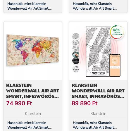
Hasonlók, mint Klarstein
Hasonlók, mint Klarstein
Wonderwall Air Art Smart,
Wonderwall Air Art Smart,
infravörös hősugárzó, 120 x 60
infravörös hősugárzó, 120 x 60
cm, 700 W, éjszakai térkép
cm, 700 W, térkép állatokkal
KLARSTEIN
KLARSTEIN
WONDERWALL AIR ART
WONDERWALL AIR ART
SMART, INFRAVÖRÖS
SMART, INFRAVÖRÖS
HŐSUGÁRZÓ, 120 X 60
HŐSUGÁRZÓ, 60 X 120
74 990
Ft
89 890
Ft
CM, 700 W, SZÍNES
CM, 700 W, NEW YORK
TÉRKÉP
TÉRKÉPE
Klarstein
Klarstein
Hasonlók, mint Klarstein
Hasonlók, mint Klarstein
Wonderwall Air Art Smart,
Wonderwall Air Art Smart,